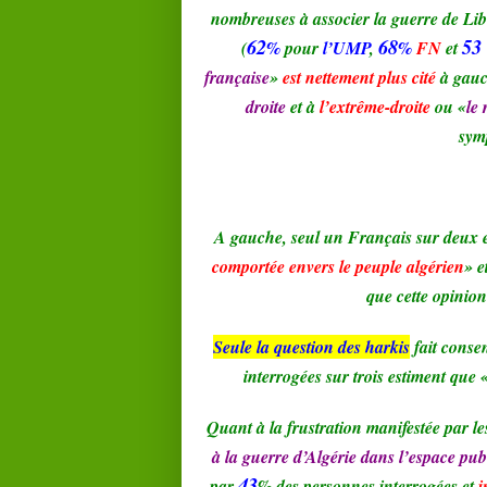
nombreuses à associer la guerre de Libé
62
68
53
(
%
pour
l’UMP
,
%
FN
et
française
»
est nettement plus cité
à gauc
droite
et à
l’extrême-droite
ou «
le 
sym
A gauche, seul un Français sur deux e
comportée envers le peuple algérien
» e
que cette opinion
Seule la question des harkis
fait conse
interrogées sur trois estiment que 
Quant à la frustration manifestée par le
à la guerre d’Algérie dans l’espace pub
43
par
%
des personnes interrogées et
i