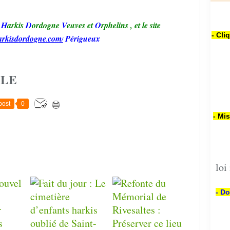
H
arkis
D
ordogne
V
euves et
O
rphelins
,
et le site
- Cli
arkisd
ordogne
com
Périgueux
.
/
CLE
post
0
- Mi
loi
- Do