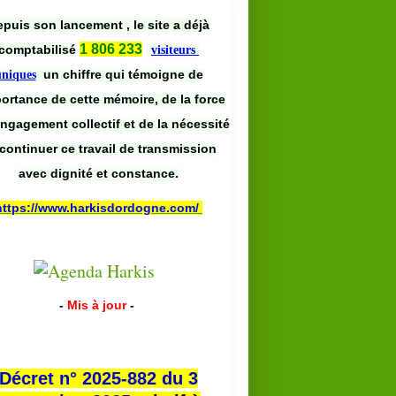
puis son lancement , le site a déjà
1 806 233
comptabilisé
visiteurs
un chiffre qui témoigne de
uniques
portance de cette mémoire, de la force
engagement collectif et de la nécessité
continuer ce travail de transmission
avec dignité et constance.
https://www.harkisdordogne.com/
-
Mis à jour
-
Décret n° 2025-882 du 3