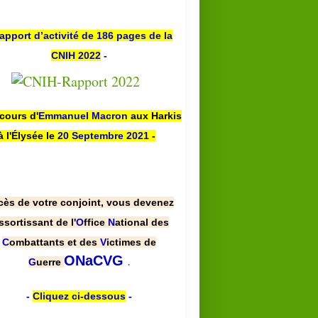
apport d’activité de 186 pages de la
CNIH 2022
-
scours d'
Emmanuel Macron
aux Harkis
à l'Élysée le
20 Septembre 2021
-
cès de votre conjoint, vous devenez
ssortissant de l'
O
ffice
N
ational des
C
ombattants et des
V
ictimes de
.
ONaCVG
G
uerre
-
Cliquez ci-dessous
-