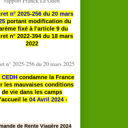
rapport Franck Le Guen
ret n° 2025-256 du 20 mars
25
portant modification du
arème fixé à l'article 9 du
ret n° 2022-394 du 18 mars
2022
et n° 2025-256 du 20 mars 2025
a
CEDH
condamne la France
r les mauvaises conditions
de vie dans les camps
'accueil le
04 Avril 2024 -
mande de Rente Viagère 2024