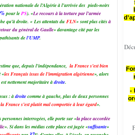
ration nationale de l’Algérie à l’arrivée des pieds-noirs
 %
pour le
PS
). «
Le recours à la torture par l’armée
d’a
he qu’à droite.
«
Les attentats du
FLN
»
sont plus cités
à
retour
du général de Gaulle
» davantage cité par les
pathisants de
l’UMP
.
Décr
stime que, depuis l’indépendance,
la France s’est bien
Fon
t «
les Français issus de l’immigration algérienne
», alors
 est nettement majoritaire à
droite
.
-
nsus : à
droite
comme à gauche, plus de deux personnes
or
«
la France s’est plutôt mal comportée à leur égard
».
s personnes interrogées, elle porte sur «
la place accordée
lic
». Si dans les médias cette place est jugée «
suffisante
»
F
37
nsuffisante
par
% d’entre elles, à l’école, en revanche,