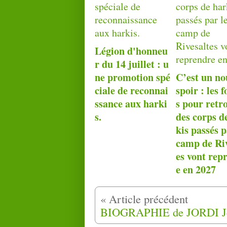
Légion d'honneu
r du 14 juillet : u
ne promotion spé
C’est un no
ciale de reconnai
spoir : les f
ssance aux harki
s pour retr
s.
des corps d
kis passés p
camp de Riv
es vont rep
e en 2027