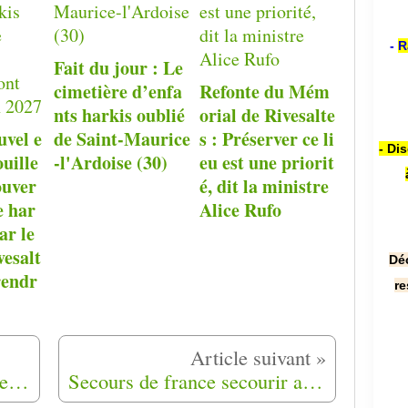
-
R
Fait du jour : Le
cimetière d’enfa
Refonte du Mém
nts harkis oublié
orial de Rivesalte
uvel e
de Saint-Maurice
s : Préserver ce li
- Di
ouille
-l'Ardoise (30)
eu est une priorit
ouver
é, dit la ministre
e har
Alice Rufo
ar le
esalt
Dé
rendr
re
BIOGRAPHIE de JORDI Jean-Jacques Par Michel Delenclos
Secours de france secourir accompagner informer