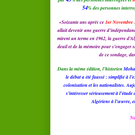
54
% des personnes interro
«Soixante ans après ce
1er Novembre 
allait devenir une guerre d’indépendan
mirent un terme en 1962, la guerre d’Alg
deuil et de la mémoire pour s’engager su
de ce sondage, dan
Dans la même édition, l’historien
Moha
le débat a été faussé : simplifié à l’
colonisation et les nationalistes. 
s’intéresser sérieusement à l’étude 
Algériens à l’œuvre, e
Na