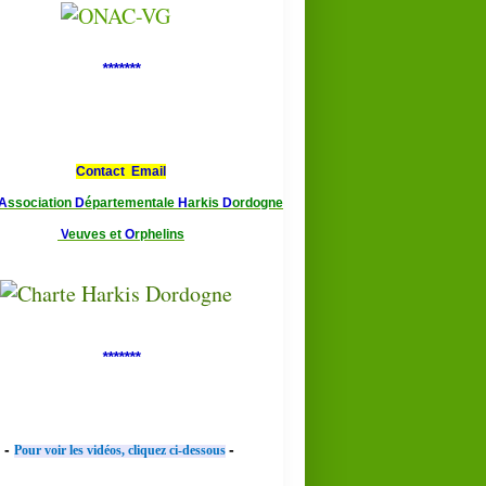
*******
Contact Email
A
ssociation
D
épartementale
H
arkis
D
ordogne
V
euves et
O
rphelins
*******
-
-
Pour voir les vidéos, cliquez ci-dessous