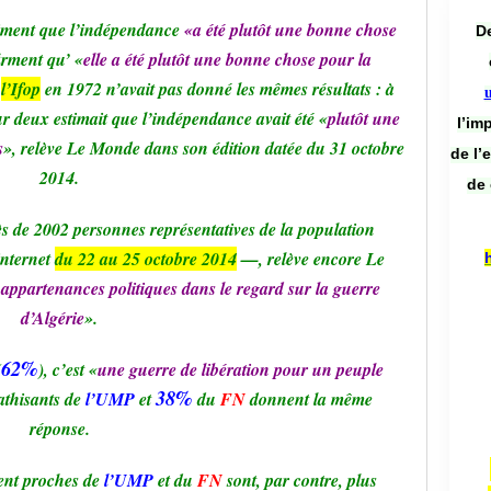
timent que l’indépendance
«a été plutôt une bonne chose
De
irment qu’ «
elle a été plutôt une bonne chose pour la
r
l’Ifop
en 1972 n’avait pas donné les mêmes résultats : à
r deux estimait que l’indépendance avait été «
plutôt une
l’im
s
», relève Le Monde dans son édition datée du 31 octobre
de l’
2014.
de 
s de 2002 personnes représentatives de la population
internet
du 22 au 25 octobre 2014
—, relève encore Le
 appartenances politiques dans le regard sur la guerre
d’Algérie
».
62%
(
), c’est «
une guerre de libération pour un peuple
38%
thisants de
l’UMP
et
du
FN
donnent la même
réponse.
sent proches de
l’UMP
et du
FN
sont, par contre, plus