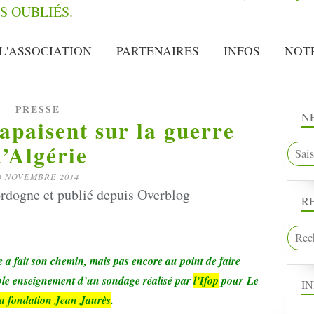
L'ASSOCIATION
PARTENAIRES
INFOS
NOT
PRESSE
N
’apaisent sur la guerre
’Algérie
4 NOVEMBRE 2014
rdogne et publié depuis Overblog
R
re a fait son chemin, mais pas encore au point de faire
ble enseignement d’un sondage réalisé par
l’Ifop
pour
Le
I
la fondation Jean Jaurès
.