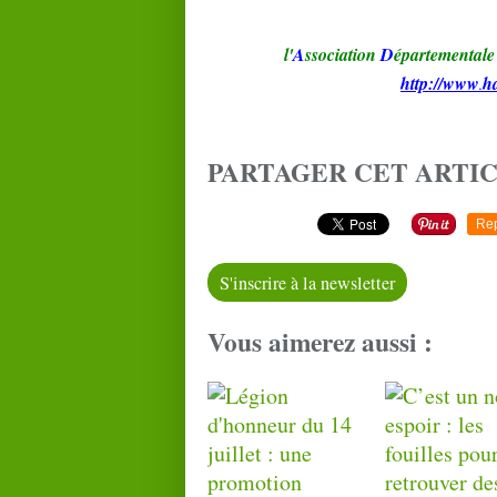
l'
A
ssociation
D
épartementale
http://www
h
.
PARTAGER CET ARTI
Re
S'inscrire à la newsletter
Vous aimerez aussi :