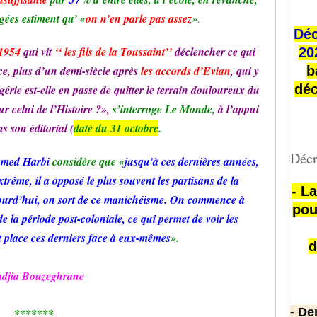
gées estiment qu’ «
on n’en parle pas assez
»
.
Déc
1954
qui vit
‘‘ les fils de la Toussaint’’
déclencher ce qui
20
ce, plus d’un demi-siècle après
les accords d’Evian
, qui y
b
déc
érie est-elle en passe de quitter le terrain douloureux du
r celui de l’Histoire ?»,
s’interroge Le Monde,
à l’appui
s son éditorial (
daté du 31 octobre
.
Décr
med Harbi
considère que «
jusqu’à ces dernières années,
extrême, il a opposé le plus souvent les partisans de la
- L
Aujourd’hui, on sort de ce manichéisme. On commence à
pou
de la période post-coloniale, ce qui permet de voir les
t place ces derniers face à eux-mêmes
».
d
djia Bouzeghrane
- De
*******