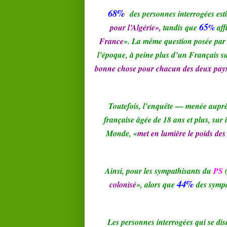
68%
des personnes interrogées es
65
pour l’Algérie»,
tandis que
%
aff
France
». La même question posée pa
l’époque, à peine plus d’un Français su
bonne chose pour chacun des deux pay
Toutefois, l’enquête — menée auprè
française âgée de 18 ans et plus, sur 
Monde, «
met en lumière le poids des
Ainsi, pour les sympathisants du
PS
44%
colonisé
», alors que
des sympa
Les personnes interrogées qui se di