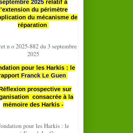
septembre 2025
relatif à
l’extension du périmètre
pplication du mécanisme de
réparation
et n o 2025-882 du 3 septembre
2025
dation pour les Harkis : le
rapport
Franck Le Guen
 Réflexion prospective sur
ganisation consacrée à la
mémoire des Harkis -
ondation pour les Harkis : le