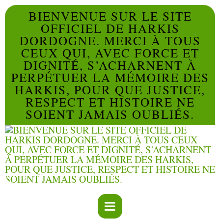
BIENVENUE SUR LE SITE
OFFICIEL DE HARKIS
DORDOGNE. MERCI À TOUS
CEUX QUI, AVEC FORCE ET
DIGNITÉ, S’ACHARNENT À
PERPÉTUER LA MÉMOIRE DES
HARKIS, POUR QUE JUSTICE,
RESPECT ET HISTOIRE NE
SOIENT JAMAIS OUBLIÉS.