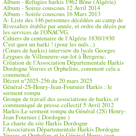
Album - Refugies harkis 1962 Bône (Algérie)
Album - Soiree couscous 12 Avril 2014
Album - Soirée couscous 16 Mars 2013
A- Liste des 146 personnes décédées au camp de
Rivesaltes établie par année, et ordre du décès par
les services de l'ONACVG.
Cahiers du centenaire de l'Algérie 1830/1930
C'est quoi un harki ! (pour les nuls...)
(Cœurs de harkis) interview du lycée Georges
Leygues de Villeneuve-sur-lot à Bergerac.
Création de l'Association Départementale Harkis
Dordogne Veuves et Orphelins, comment cela a
commencé.
Décret n°2025-256 du 20 mars 2025
Général-2S-Henry-Jean-Fournier Harkis : le
serment rompu
Groupe de travail des associations de harkis, et
communiqué de presse collectif 5 Avril 2012
Harkis:Le serment rompu du Général (2S) Henry-
Jean Fournier ( Dordogne )
La charte du site Harkis Dordogne
l'Association Départementale Harkis Dordogne
Veuves et Orphelins et le Général Henry-jean