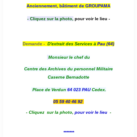
Anciennement, bâtiment de GROUPAMA
- Cliquez sur la photo,
pour voir le lieu -
Demande -
D'e
xtrait des Services à
Pau (64)
Monsieur le chef du
Centre des Archives du personnel Militaire
Caserne Bernadotte
Place de Verdun
64 023 PAU
Cedex.
05 59 40 46 92
-
Cliquez sur la photo
,
pour voir le lieu
-
*******