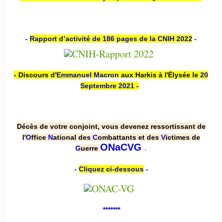
-
Rapport d’activité de 186 pages de la CNIH 2022
-
- Discours d'
Emmanuel Macron
aux Harkis à l'Élysée le
20
Septembre 2021
-
Décès de votre conjoint, vous devenez ressortissant de
l'
O
ffice
N
ational des
C
ombattants et des
V
ictimes de
.
ONaCVG
G
uerre
-
Cliquez ci-dessous
-
*******