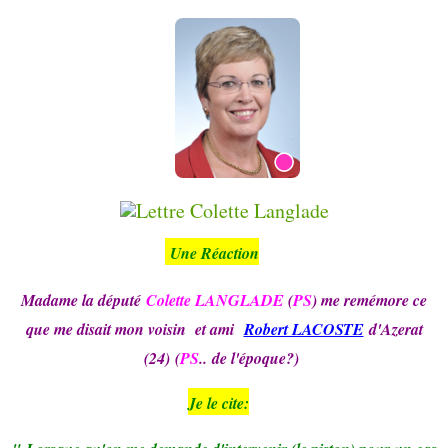
Une Réaction
Madame la député
Colette LANGLADE
(
PS
) me remémore ce
que me disait mon voisin et ami
Robert LACOSTE
d'Azerat
(24) (
PS
..
de l'époque?)
Je le cite: