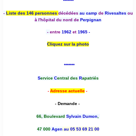
*******
-
Liste des 146 personnes
décédées
au camp
de
Rivesaltes
ou
à l'hôpital du nord de
Perpignan
-
entre
1962
et
1965 -
Cliquez sur la photo
*******
S
ervice
C
entral des
R
apatriés
-
Adresse actuelle
-
- Demande -
66, Boulevard
Sylvain Dumon
,
47 000
Agen
au 05 53 69 21 00