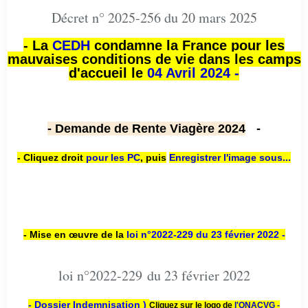
Décret n° 2025-256 du 20 mars 2025
- La
CEDH
condamne la France pour les
mauvaises conditions de vie dans les camps
d'accueil le
04 Avril 2024 -
- Demande de Rente Viagère 2024
-
- Cliquez droit
pour les PC
,
puis
Enregistrer l'image sous...
- Mise en œuvre de la
loi n
°2022-229
du 23 février 2022 -
loi n°2022-229 du 23 février 2022
- Dossier Indemnisation )
Cliquez sur le logo de
l'ONACVG -