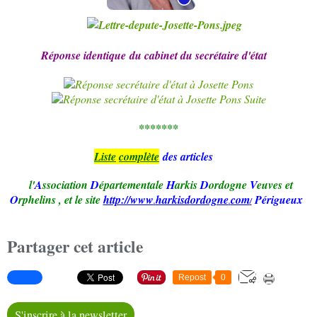
Réponse identique
du cabinet du secrétaire d'état
*******
Li
ste
complète
des articles
l'
A
ssociation
D
épartementale
H
arkis
D
ordogne
V
euves et
O
rphelins
,
et le site
http://www
harkisd
ordogne
com
Périgueux
.
.
/
Partager cet article
Repost
0
S'inscrire à la newsletter