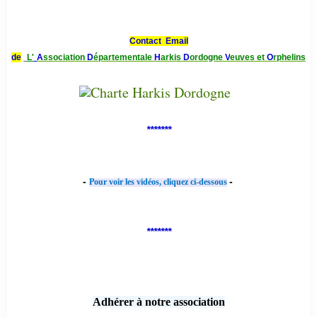
Contact Email
de
L'
A
ssociation
D
épartementale
H
arkis
D
ordogne
V
euves et
O
rphelins
*******
-
-
Pour voir les vidéos, cliquez ci-dessous
*******
Adhérer à notre association