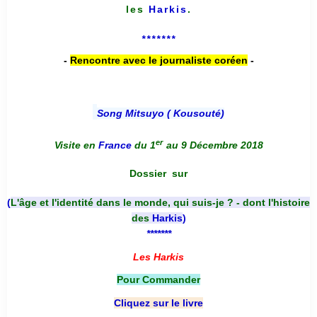
les
Harkis
.
*******
-
Rencontre avec le journaliste coréen
-
Song Mitsuyo ( Kousouté
)
er
Visite en
France
du 1
au 9 Décembre 2018
Dossier
sur
(
L'âge et l'identité dans le monde, qui suis-je ? - dont l'histoire
des
Harkis
)
*******
Les Harkis
Pour Commander
Cliquez sur le livre