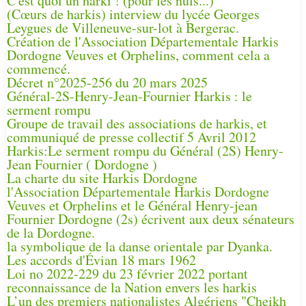
C'est quoi un harki ! (pour les nuls...)
(Cœurs de harkis) interview du lycée Georges
Leygues de Villeneuve-sur-lot à Bergerac.
Création de l'Association Départementale Harkis
Dordogne Veuves et Orphelins, comment cela a
commencé.
Décret n°2025-256 du 20 mars 2025
Général-2S-Henry-Jean-Fournier Harkis : le
serment rompu
Groupe de travail des associations de harkis, et
communiqué de presse collectif 5 Avril 2012
Harkis:Le serment rompu du Général (2S) Henry-
Jean Fournier ( Dordogne )
La charte du site Harkis Dordogne
l'Association Départementale Harkis Dordogne
Veuves et Orphelins et le Général Henry-jean
Fournier Dordogne (2s) écrivent aux deux sénateurs
de la Dordogne.
la symbolique de la danse orientale par Dyanka.
Les accords d'Évian 18 mars 1962
Loi no 2022-229 du 23 février 2022 portant
reconnaissance de la Nation envers les harkis
L’un des premiers nationalistes Algériens "Cheikh