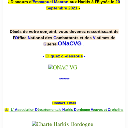
- Discours d'
Emmanuel Macron
aux Harkis à l'Élysée le
20
Septembre 2021
-
Décès de votre conjoint, vous devenez ressortissant de
l'
O
ffice
N
ational des
C
ombattants et des
V
ictimes de
.
ONaCVG
G
uerre
-
Cliquez ci-dessous
-
*******
Contact Email
de
L'
A
ssociation
D
épartementale
H
arkis
D
ordogne
V
euves et
O
rphelins