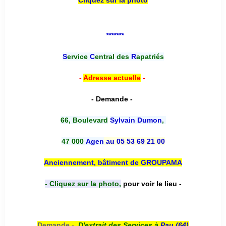
Cliquez sur la photo
*******
S
ervice
C
entral des
R
apatriés
-
Adresse actuelle
-
- Demande -
66, Boulevard
Sylvain Dumon
,
47 000
Agen
au 05 53 69 21 00
Anciennement, bâtiment de GROUPAMA
- Cliquez sur la photo,
pour voir le lieu -
Demande -
D'e
xtrait des Services à
Pau (64)