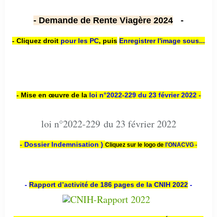
- Demande de Rente Viagère 2024
-
- Cliquez droit
pour les PC
,
puis
Enregistrer l'image sous...
- Mise en œuvre de la
loi n
°2022-229
du 23 février 2022 -
loi n°2022-229 du 23 février 2022
- Dossier Indemnisation )
Cliquez sur le logo de
l'ONACVG -
-
Rapport d’activité de 186 pages de la CNIH 2022
-