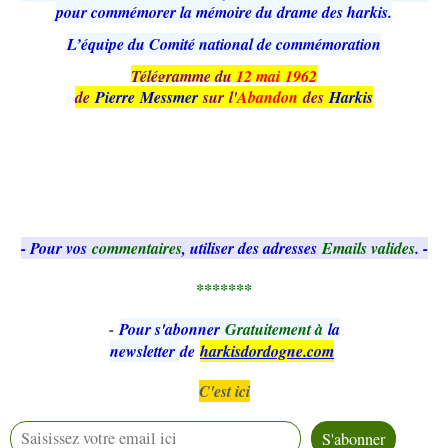
pour commémorer la mémoire du drame des harkis.
L’équipe du Comité national de commémoration
Télégramme du
12 mai 1962
de
Pierre
Messmer
sur l'
Abandon
des
Harkis
- Pour vos
commentaires
, utiliser des adresses
Emails valides
. -
*******
-
Pour s'abonner
Gratuitement à
la
newsletter
de
harkisdordogne.com
C'est ici