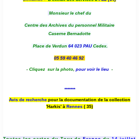
Monsieur le chef du
Centre des Archives du personnel Militaire
Caserne Bernadotte
Place de Verdun
64 023 PAU
Cedex.
05 59 40 46 92
-
Cliquez sur la photo
,
pour voir le lieu
-
*******
Avis de recherche
pour la documentation de la collection
'Harkis' à
Rennes
( 35)
Toutes les cartes du
Tour de
France
du
14 juillet