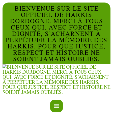
BIENVENUE SUR LE SITE
OFFICIEL DE HARKIS
DORDOGNE. MERCI À TOUS
CEUX QUI, AVEC FORCE ET
DIGNITÉ, S’ACHARNENT À
PERPÉTUER LA MÉMOIRE DES
HARKIS, POUR QUE JUSTICE,
RESPECT ET HISTOIRE NE
SOIENT JAMAIS OUBLIÉS.