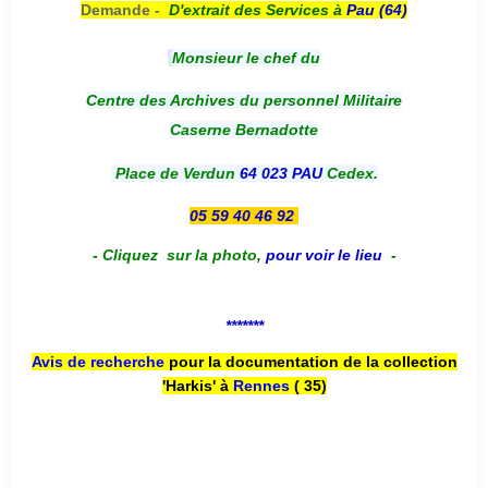
Demande -
D'e
xtrait des Services à
Pau (64)
Monsieur le chef du
Centre des Archives du personnel Militaire
Caserne Bernadotte
Place de Verdun
64 023 PAU
Cedex.
05 59 40 46 92
-
Cliquez sur la photo
,
pour voir le lieu
-
*******
Avis de recherche
pour la documentation de la collection
'Harkis' à
Rennes
( 35)