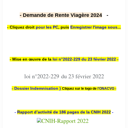
- Demande de Rente Viagère 2024
-
- Cliquez droit
pour les PC
,
puis
Enregistrer l'image sous...
- Mise en œuvre de la
loi n
°2022-229
du 23 février 2022 -
loi n°2022-229 du 23 février 2022
- Dossier Indemnisation )
Cliquez sur le logo de
l'ONACVG -
-
Rapport d’activité de 186 pages de la CNIH 2022
-