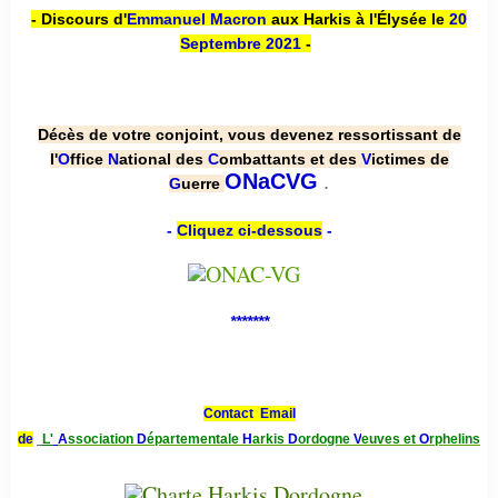
- Discours d'
Emmanuel Macron
aux Harkis à l'Élysée le
20
Septembre 2021
-
Décès de votre conjoint, vous devenez ressortissant de
l'
O
ffice
N
ational des
C
ombattants et des
V
ictimes de
.
ONaCVG
G
uerre
-
Cliquez ci-dessous
-
*******
Contact Email
de
L'
A
ssociation
D
épartementale
H
arkis
D
ordogne
V
euves et
O
rphelins