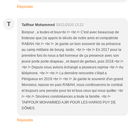
Répondre
T
Taiffour Mohammed
30/11/2020 13:22
Bonjour , a toutes et tous<br /> <br /> C'est avec beaucoup de
tristesse que j'ai appris le décès de notre amis et compatriote
RABAH.<br /> <br /> Je garde un bon souvenir de sa présence
au camp militaire de bourg -lastic. <br /> <br /> En 2017 pour la
première fois ils nous a fait honneur de ça presence avec son
jeune porte porte-drapeau , et depot de gerbes, puis 2018.<br />
<br /> Depuis nous avions échangé a plusieurs reprise <br /> Au
téléphone. <br /> <br /> La dernière rencontre c'était a
Périgueux en 2019.<br /> <br /> Je garde le souvenir d'un grand
Monsieur, repose en paix RABAH, nous continuerons le combat
et toujours une pensée pour toi et tous ceux qui nous quitter. <br
/> <br /> Sincères condoléances a toute la famille .<br />
TAIFFOUR MOHAMMED AJIR POUR LES HARKIS PUY DE
DÔMES.
Répondre