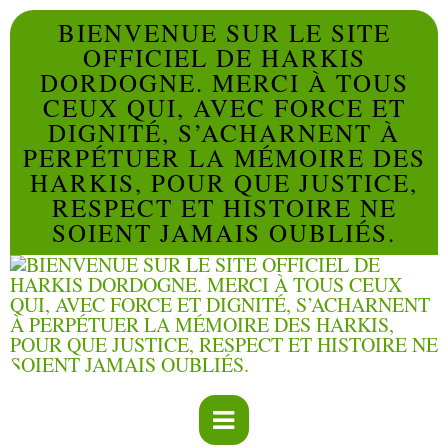
BIENVENUE SUR LE SITE
OFFICIEL DE HARKIS
DORDOGNE. MERCI À TOUS
CEUX QUI, AVEC FORCE ET
DIGNITÉ, S’ACHARNENT À
PERPÉTUER LA MÉMOIRE DES
HARKIS, POUR QUE JUSTICE,
RESPECT ET HISTOIRE NE
SOIENT JAMAIS OUBLIÉS.