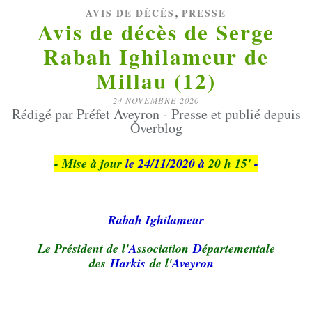
,
AVIS DE DÉCÈS
PRESSE
Avis de décès de Serge
Rabah Ighilameur de
Millau (12)
24 NOVEMBRE 2020
Rédigé par Préfet Aveyron - Presse et publié depuis
Overblog
- Mise à jour
le 24/11/2020 à
20 h 15'
-
Rabah Ighilameur
Le Président de l'
A
ssociation
D
épartementale
des
Harkis
de l'
Aveyron