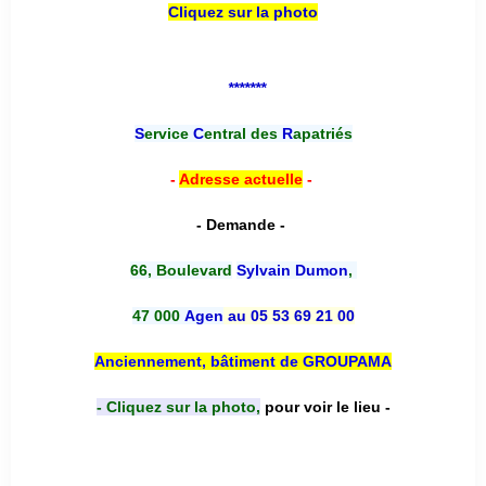
Cliquez sur la photo
*******
S
ervice
C
entral des
R
apatriés
-
Adresse actuelle
-
- Demande -
66, Boulevard
Sylvain Dumon
,
47 000
Agen
au 05 53 69 21 00
Anciennement, bâtiment de GROUPAMA
- Cliquez sur la photo,
pour voir le lieu -