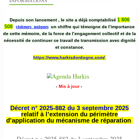
INFORMATIONS
1 806
Depuis son lancement , le site a déjà comptabilisé
508
un chiffre qui témoigne de l’importance
visiteurs uniques
de cette mémoire, de la force de l’engagement collectif et de la
nécessité de continuer ce travail de transmission avec dignité
et constance.
https://www.harkisdordogne.com/
-
Mis à jour
-
Décret n° 2025-882 du 3 septembre 2025
relatif à l’extension du périmètre
d’application du mécanisme de réparation
Décret n o 2025-882 du 3 septembre 2025