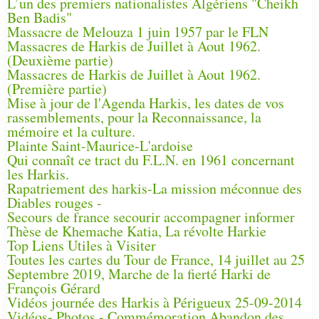
L’un des premiers nationalistes Algériens "Cheikh
Ben Badis"
Massacre de Melouza 1 juin 1957 par le FLN
Massacres de Harkis de Juillet à Aout 1962.
(Deuxième partie)
Massacres de Harkis de Juillet à Aout 1962.
(Première partie)
Mise à jour de l'Agenda Harkis, les dates de vos
rassemblements, pour la Reconnaissance, la
mémoire et la culture.
Plainte Saint-Maurice-L'ardoise
Qui connaît ce tract du F.L.N. en 1961 concernant
les Harkis.
Rapatriement des harkis-La mission méconnue des
Diables rouges -
Secours de france secourir accompagner informer
Thèse de Khemache Katia, La révolte Harkie
Top Liens Utiles à Visiter
Toutes les cartes du Tour de France, 14 juillet au 25
Septembre 2019, Marche de la fierté Harki de
François Gérard
Vidéos journée des Harkis à Périgueux 25-09-2014
Vidéos- Photos - Commémoration Abandon des