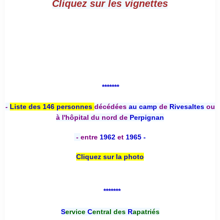
Cliquez sur les vignettes
*******
-
Liste des 146 personnes
décédées
au camp
de
Rivesaltes
ou
à l'hôpital du nord de
Perpignan
-
entre
1962
et
1965 -
Cliquez sur la photo
*******
S
ervice
C
entral des
R
apatriés