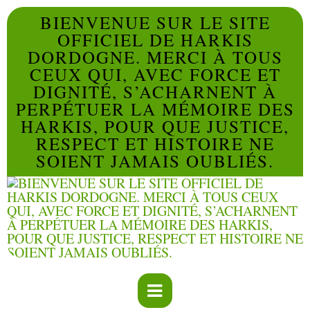
BIENVENUE SUR LE SITE
OFFICIEL DE HARKIS
DORDOGNE. MERCI À TOUS
CEUX QUI, AVEC FORCE ET
DIGNITÉ, S’ACHARNENT À
PERPÉTUER LA MÉMOIRE DES
HARKIS, POUR QUE JUSTICE,
RESPECT ET HISTOIRE NE
SOIENT JAMAIS OUBLIÉS.