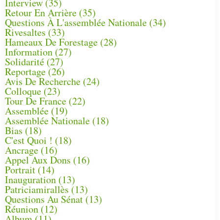
Interview
(35)
Retour En Arrière
(35)
Questions À L'assemblée Nationale
(34)
Rivesaltes
(33)
Hameaux De Forestage
(28)
Information
(27)
Solidarité
(27)
Reportage
(26)
Avis De Recherche
(24)
Colloque
(23)
Tour De France
(22)
Assemblée
(19)
Assemblée Nationale
(18)
Bias
(18)
C'est Quoi !
(18)
Ancrage
(16)
Appel Aux Dons
(16)
Portrait
(14)
Inauguration
(13)
Patriciamirallès
(13)
Questions Au Sénat
(13)
Réunion
(12)
Album
(11)