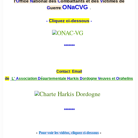
l'
O
ffice
N
ational des
C
ombattants et des
V
ictimes de
.
ONaCVG
G
uerre
-
Cliquez ci-dessous
-
*******
Contact Email
de
L'
A
ssociation
D
épartementale
H
arkis
D
ordogne
V
euves et
O
rphelins
*******
-
-
Pour voir les vidéos, cliquez ci-dessous