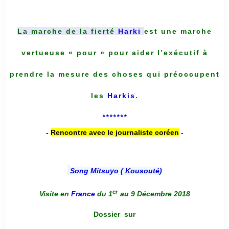
La marche de la fierté
Harki
est une marche
vertueuse « pour » pour aider l’exécutif à
prendre la mesure des choses qui préoccupent
les
Harkis
.
*******
-
Rencontre avec le journaliste coréen
-
Song Mitsuyo ( Kousouté
)
er
Visite en
France
du 1
au 9 Décembre 2018
Dossier
sur