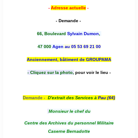
-
Adresse actuelle
-
- Demande -
66, Boulevard
Sylvain Dumon
,
47 000
Agen
au 05 53 69 21 00
Anciennement, bâtiment de GROUPAMA
- Cliquez sur la photo,
pour voir le lieu -
Demande -
D'e
xtrait des Services à
Pau (64)
Monsieur le chef du
Centre des Archives du personnel Militaire
Caserne Bernadotte