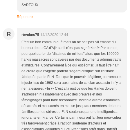
SARTOUX.
Répondre
R
révoltes75
14/12/2020 12:44
C'est un bon communiqué mais on ne sait pas s'il émane du
bureau de du CA d'Ajir car il n'est pas signé.<br /> Par contre,
pourquoi parler de "dizaines de milliers" alors que les 150000
harkis massacrés sont avérés par des documents administratifs
et militaires. Contrairement à ce qui est écrit ici, il faut être naïf
de croire que l'Algérie portera "regard critique" sur l'histoire
fabriquée par le FLN. Tant que le pouvoir illégitime, corrompu et
injuste issu de 1962 sera aux mains de ce clan assassin il n'y a
rien à espérer. <br /> C'est à la justice que les Harkis doivent
s'adresser inlassablement avec des preuves et des
témoignages pour faire reconnaitre l'horrible drame d'hommes
désarmés et massacrés en masse jusqu'aux membres de leurs
familles par les sbires du FLN soutenus par une intelligentsia
ignorante en France. Certains parmi eux ont fait leur méa-culpa
très tardivement grâce à l'action soutenue d'acteurs et
d'associations vigilantes qui œuvrent sans arrêt dans l'intérêt