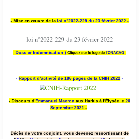
- Mise en œuvre de la
loi n
°2022-229
du 23 février 2022 -
loi n°2022-229 du 23 février 2022
- Dossier Indemnisation )
Cliquez sur le logo de
l'ONACVG -
-
Rapport d’activité de 186 pages de la CNIH 2022
-
- Discours d'
Emmanuel Macron
aux Harkis à l'Élysée le
20
Septembre 2021
-
Décès de votre conjoint, vous devenez ressortissant de