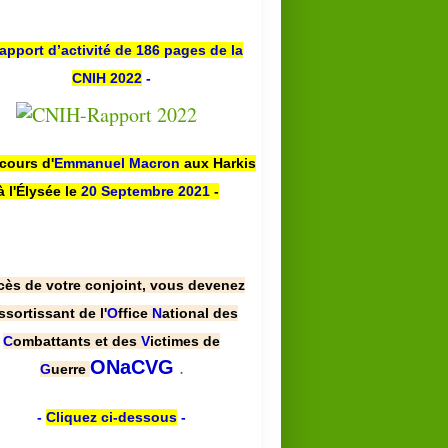
apport d’activité de 186 pages de la
CNIH 2022
-
scours d'
Emmanuel Macron
aux Harkis
à l'Élysée le
20 Septembre 2021
-
cès de votre conjoint, vous devenez
ssortissant de l'
O
ffice
N
ational des
C
ombattants et des
V
ictimes de
.
ONaCVG
G
uerre
-
Cliquez ci-dessous
-