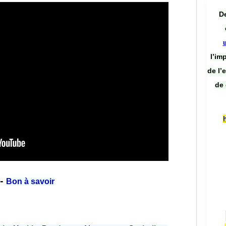
De
l’im
de l’
de 
-
Bon à savoir