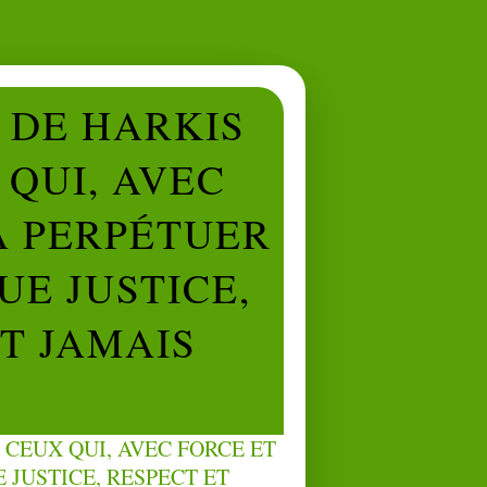
L DE HARKIS
QUI, AVEC
À PERPÉTUER
UE JUSTICE,
NT JAMAIS