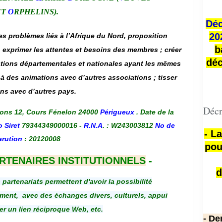
ET
O
RPHELINS).
Déc
20
es problèmes liés à l’Afrique du Nord, proposition
b
 exprimer les attentes et besoins des membres ; créer
déc
iations départementales et nationales ayant les mêmes
 à des animations avec d’autres associations ; tisser
ens avec d’autres pays.
Décr
ons 12, Cours Fénelon 24000
Périgueux
.
Date de la
 Siret
79344349000016 -
R.N.A
. : W243003812
No de
- L
arution
: 20120008
pou
ARTENAIRES INSTITUTIONNELS
-
d
s partenariats permettent d'avoir la possibilité
ment, avec des échanges divers, culturels, appui
éer un lien réciproque
Web, etc.
- De