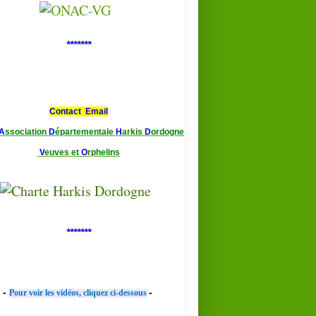
*******
Contact Email
A
ssociation
D
épartementale
H
arkis
D
ordogne
V
euves et
O
rphelins
*******
-
-
Pour voir les vidéos, cliquez ci-dessous