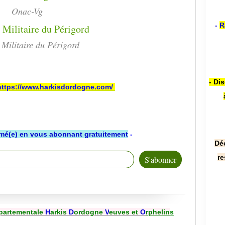
Onac-Vg
-
R
Militaire du Périgord
- Di
https://www.harkisdordogne.com/
rmé(e) en vous abonnant gratuitement
-
Dé
re
partementale
H
arkis
D
ordogne
V
euves et
O
rphelin
s