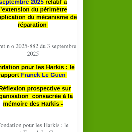
septembre 2025
relatif à
l’extension du périmètre
pplication du mécanisme de
réparation
et n o 2025-882 du 3 septembre
2025
dation pour les Harkis : le
rapport
Franck Le Guen
 Réflexion prospective sur
ganisation consacrée à la
mémoire des Harkis -
ondation pour les Harkis : le