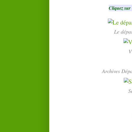
Cliquez sur
Le dépa
V
Archives Dép
S