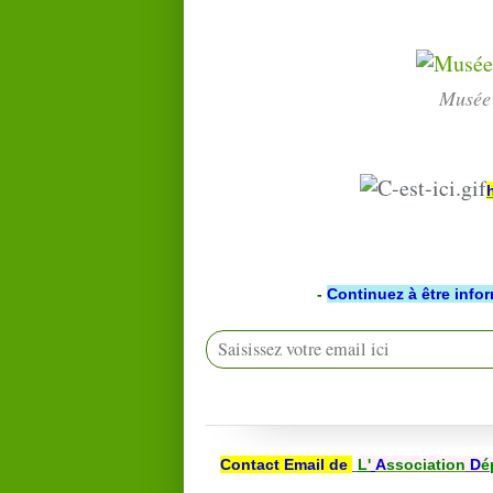
Musée 
-
Continuez à être info
Contact Email de
L'
A
ssociation
D
é