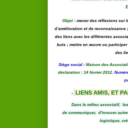
Objet :
mener des réflexions sur l
d’amélioration et de reconnaissance ;
des liens avec les différentes assoc
buts ; mettre en œuvre ou participer
des li
Siège social :
Maison des Associati
déclaration :
14 février 2012.
Numéro
p
LIENS AMIS, ET P
-
Dans le milieu associatif,
le
de communiquer,
d'innover autre
logistique, cr