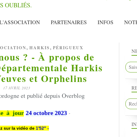
L'ASSOCIATION
PARTENAIRES
INFOS
NOT
,
,
OCIATION
HARKIS
PÉRIGUEUX
N
ous ? - À propos de
Départementale Harkis
euves et Orphelins
R
17 AVRIL 2023
ordogne et publié depuis Overblog
se à jour
24 octobre 2023
-
I
ez sur la vidéo de
1'52" -