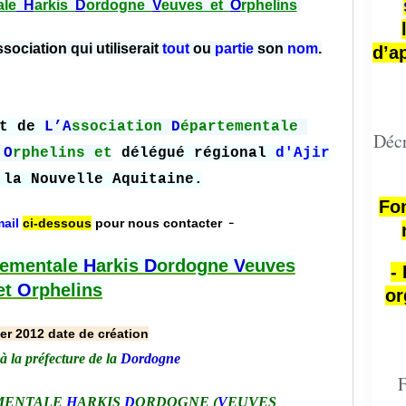
ale
H
arkis
D
ordogne
V
euves et
O
rphelins
ssociation qui utiliserait
tout
ou
partie
son
nom
.
d’a
nt de
L’
A
ssociation
D
épartementale
Décr
O
rphelins
et
délégué régional
d'Ajir
la Nouvelle Aquitaine.
Fon
-
ail
ci-dessous
pour nous contacter
tementale
H
arkis
D
ordogne
V
euves
-
et
O
rphelins
or
ier 2012 date de création
à la préfecture de la
Dordogne
F
MENTALE
H
ARKIS
D
ORDOGNE (
V
EUVES