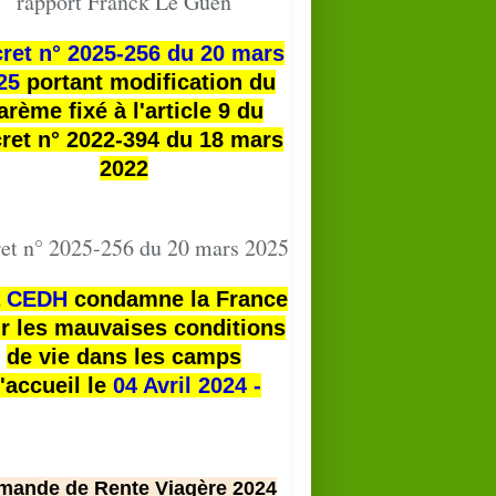
rapport Franck Le Guen
ret n° 2025-256 du 20 mars
25
portant modification du
arème fixé à l'article 9 du
ret n° 2022-394 du 18 mars
2022
et n° 2025-256 du 20 mars 2025
a
CEDH
condamne la France
r les mauvaises conditions
de vie dans les camps
'accueil le
04 Avril 2024 -
mande de Rente Viagère 2024