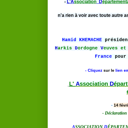
-
L’A
ssociation
D
épartement
n'a rien à voir avec toute autre a
Hamid KHEMACHE
préside
H
arkis
D
ordogne
V
euves et
France
pour 
- Cliquez
sur le
lien em
L'
A
ssociation
D
épar
-
14 févr
-
Déclaration 
A
SSOCIATION
D
ÉPARTE