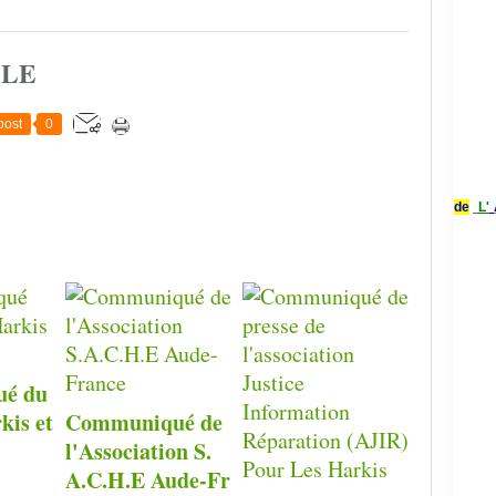
CLE
post
0
de
L'
é du
kis et
Communiqué de
l'Association S.
A.C.H.E Aude-Fr