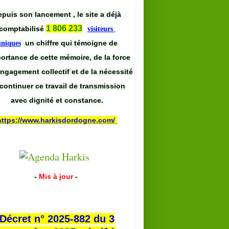
puis son lancement , le site a déjà
1 806 233
comptabilisé
visiteurs
un chiffre qui témoigne de
uniques
portance de cette mémoire, de la force
engagement collectif et de la nécessité
continuer ce travail de transmission
avec dignité et constance.
https://www.harkisdordogne.com/
-
Mis à jour
-
Décret n° 2025-882 du 3