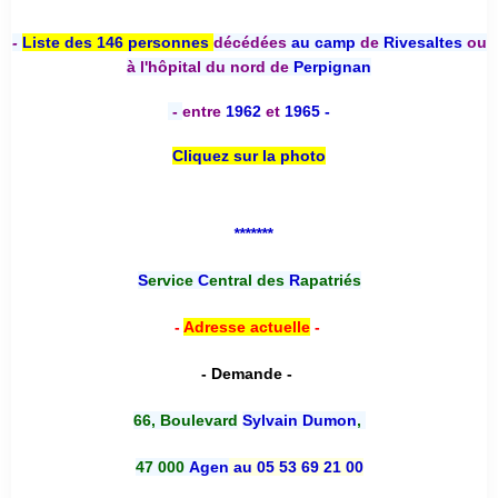
-
Liste des 146 personnes
décédées
au camp
de
Rivesaltes
ou
à l'hôpital du nord de
Perpignan
-
entre
1962
et
1965 -
Cliquez sur la photo
*******
S
ervice
C
entral des
R
apatriés
-
Adresse actuelle
-
- Demande -
66, Boulevard
Sylvain Dumon
,
47 000
Agen
au 05 53 69 21 00