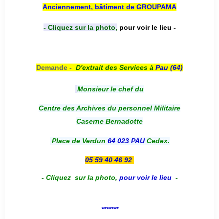
Anciennement, bâtiment de GROUPAMA
- Cliquez sur la photo,
pour voir le lieu -
Demande -
D'e
xtrait des Services à
Pau (64)
Monsieur le chef du
Centre des Archives du personnel Militaire
Caserne Bernadotte
Place de Verdun
64 023 PAU
Cedex.
05 59 40 46 92
-
Cliquez sur la photo
,
pour voir le lieu
-
*******