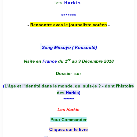
les
Harkis
.
*******
-
Rencontre avec le journaliste coréen
-
Song Mitsuyo ( Kousouté
)
er
Visite en
France
du 1
au 9 Décembre 2018
Dossier
sur
(
L'âge et l'identité dans le monde, qui suis-je ? - dont l'histoire
des
Harkis
)
*******
Les Harkis
Pour Commander
Cliquez sur le livre