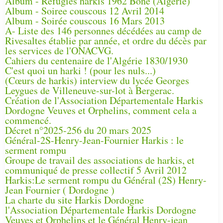
Album - Refugies harkis 1962 Bône (Algérie)
Album - Soiree couscous 12 Avril 2014
Album - Soirée couscous 16 Mars 2013
A- Liste des 146 personnes décédées au camp de
Rivesaltes établie par année, et ordre du décès par
les services de l'ONACVG.
Cahiers du centenaire de l'Algérie 1830/1930
C'est quoi un harki ! (pour les nuls...)
(Cœurs de harkis) interview du lycée Georges
Leygues de Villeneuve-sur-lot à Bergerac.
Création de l'Association Départementale Harkis
Dordogne Veuves et Orphelins, comment cela a
commencé.
Décret n°2025-256 du 20 mars 2025
Général-2S-Henry-Jean-Fournier Harkis : le
serment rompu
Groupe de travail des associations de harkis, et
communiqué de presse collectif 5 Avril 2012
Harkis:Le serment rompu du Général (2S) Henry-
Jean Fournier ( Dordogne )
La charte du site Harkis Dordogne
l'Association Départementale Harkis Dordogne
Veuves et Orphelins et le Général Henry-jean