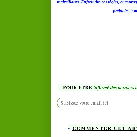
malveillants.
Enfreindre ces règles,
encourage
préjudice à a
POUR ETRE
-
informé des derniers a
-
COMMENTER CET AR