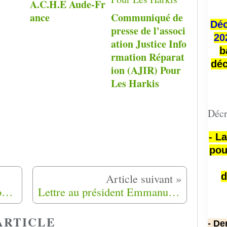
A.C.H.E Aude-Fr
ance
Communiqué de
Déc
presse de l'associ
20
ation Justice Info
b
rmation Réparat
déc
ion (AJIR) Pour
Les Harkis
Décr
- L
pou
d
Lettre du Collectif des Associations de Harkis des Alpes-Maritimes au préfet Bernard Gonzalès
Lettre au président Emmanuel Macron de Mauricette Torrent
ARTICLE
- De