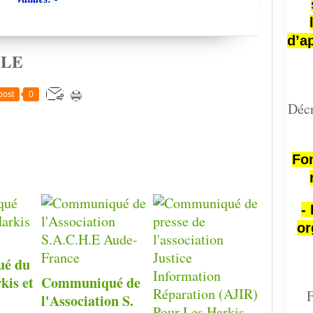
d’a
CLE
post
0
Décr
Fon
-
or
é du
kis et
Communiqué de
F
l'Association S.