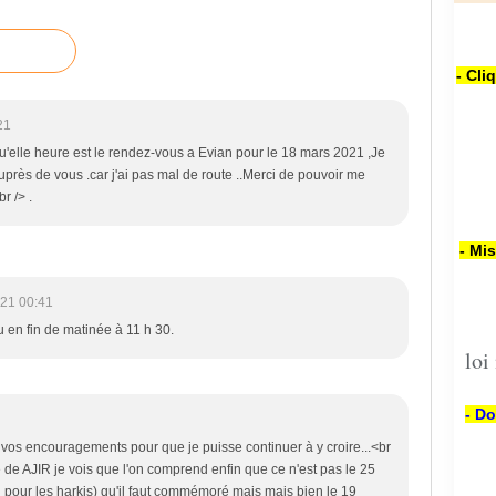
- Cli
21
qu'elle heure est le rendez-vous a Evian pour le 18 mars 2021 ,Je
auprès de vous .car j'ai pas mal de route ..Merci de pouvoir me
r /> .
- Mi
21 00:41
 en fin de matinée à 11 h 30.
loi
- Do
 vos encouragements pour que je puisse continuer à y croire...<br
de AJIR je vois que l'on comprend enfin que ce n'est pas le 25
 pour les harkis) qu'il faut commémoré mais mais bien le 19