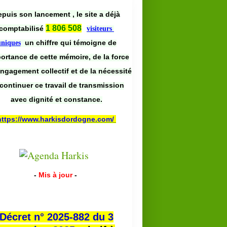
puis son lancement , le site a déjà
1 806 508
comptabilisé
visiteurs
un chiffre qui témoigne de
uniques
portance de cette mémoire, de la force
engagement collectif et de la nécessité
continuer ce travail de transmission
avec dignité et constance.
https://www.harkisdordogne.com/
-
Mis à jour
-
Décret n° 2025-882 du 3