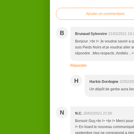
Ajouter un commentaire
B
Brunaud Sylvestre
21/02/2021 19:
Bonjour ;<br /> Je voudrai savoir a 
suis Pieds Noirs et je voudrai aller 
répondre ..Mes respects ;Amitiés ...<b
Répondre
H
Harkis Dordogne
22/02/20
Un dépôt de gerbe aura lieu
N
N.C.
20/02/2021 21:00
Bonsoir Guy,<br /> <br /> Merci pour
/> En lisant le nouveau communiqué 
septembre (qui ne correspond a rien