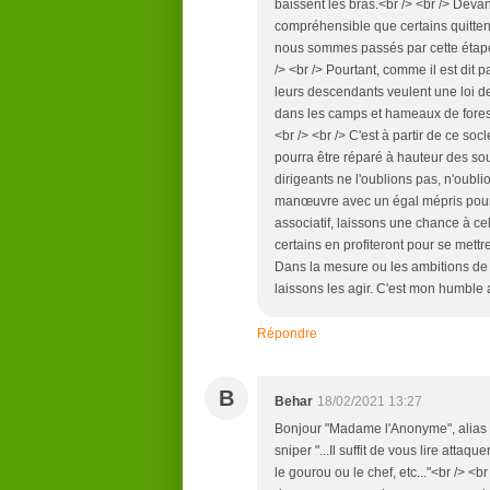
baissent les bras.<br /> <br /> Devan
compréhensible que certains quitten
nous sommes passés par cette étape
/> <br /> Pourtant, comme il est dit 
leurs descendants veulent une loi d
dans les camps et hameaux de fores
<br /> <br /> C'est à partir de ce so
pourra être réparé à hauteur des sou
dirigeants ne l'oublions pas, n'oubli
manœuvre avec un égal mépris pour l
associatif, laissons une chance à c
certains en profiteront pour se mettr
Dans la mesure ou les ambitions de
laissons les agir. C'est mon humble 
Répondre
B
Behar
18/02/2021 13:27
Bonjour "Madame l'Anonyme", alias 
sniper "...Il suffit de vous lire attaq
le gourou ou le chef, etc..."<br /> <