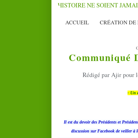
ACCUEIL
CRÉATION DE 
Communiqué D'
Rédigé par Ajir pour 
- Un 
Il est du devoir des Présidents et Présiden
discussion sur Facebook de veiller à l