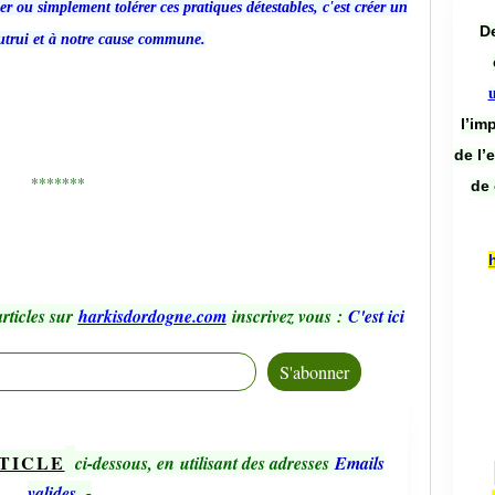
r ou simplement tolérer ces pratiques détestables, c'est créer un
De
utrui et à notre cause commune.
l’im
de l’
*******
de 
rticles sur
harkisdordogne.com
inscrivez vous
:
C'est ici
TICLE
ci-dessous, en utilisant des adresses
Emails
valides.
-