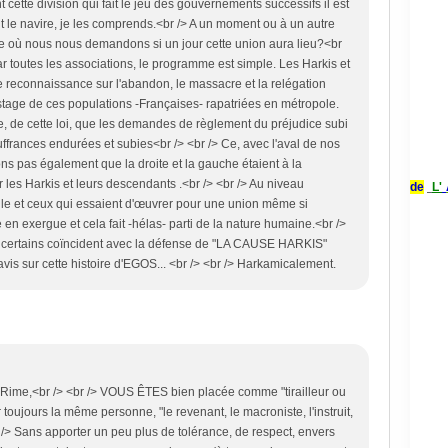
t cette division qui fait le jeu des gouvernements successifs il est
t le navire, je les comprends.<br /> A un moment ou à un autre
 où nous nous demandons si un jour cette union aura lieu?<br
par toutes les associations, le programme est simple. Les Harkis et
e reconnaissance sur l'abandon, le massacre et la relégation
tage de ces populations -Françaises- rapatriées en métropole.
cle, de cette loi, que les demandes de règlement du préjudice subi
ffrances endurées et subies<br /> <br /> Ce, avec l'aval de nos
ons pas également que la droite et la gauche étaient à la
es Harkis et leurs descendants .<br /> <br /> Au niveau
de
L'
elle et ceux qui essaient d'œuvrer pour une union même si
e en exergue et cela fait -hélas- parti de la nature humaine.<br />
 certains coïncident avec la défense de "LA CAUSE HARKIS"
avis sur cette histoire d'EGOS... <br /> <br /> Harkamicalement.
Rime,<br /> <br /> VOUS ÊTES bien placée comme "tirailleur ou
uer toujours la même personne, "le revenant, le macroniste, l'instruit,
br /> Sans apporter un peu plus de tolérance, de respect, envers