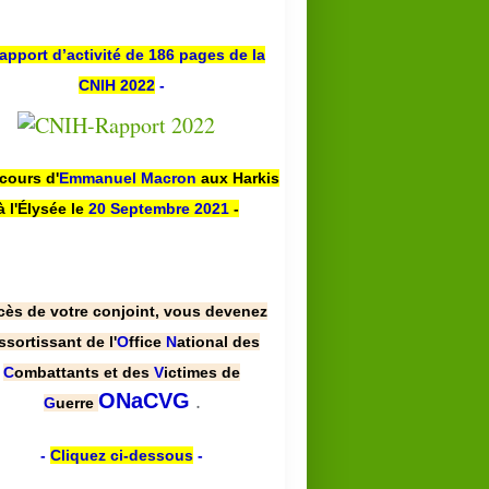
apport d’activité de 186 pages de la
CNIH 2022
-
scours d'
Emmanuel Macron
aux Harkis
à l'Élysée le
20 Septembre 2021
-
cès de votre conjoint, vous devenez
ssortissant de l'
O
ffice
N
ational des
C
ombattants et des
V
ictimes de
.
ONaCVG
G
uerre
-
Cliquez ci-dessous
-