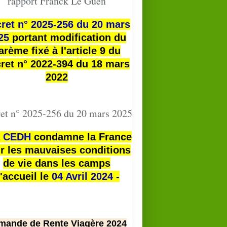
rapport Franck Le Guen
ret n° 2025-256 du 20 mars
25
portant modification du
arème fixé à l'article 9 du
ret n° 2022-394 du 18 mars
2022
et n° 2025-256 du 20 mars 2025
a
CEDH
condamne la France
r les mauvaises conditions
de vie dans les camps
'accueil le
04 Avril 2024 -
mande de Rente Viagère 2024