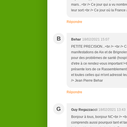
mars...<br /> Ce jour qui a vu nomb
leur sort.<br /> Ce jour où la France 
Répondre
B
Behar
18/02/2021 15:07
PETITE PRECISION...<br /> <br /> C
manifestations de Aix et de Brignole
pour des problèmes de santé (hospit
d'etre à ce rendez-vous important !<b
présente lors de ce Rassemblement, 
et toutes celles qui m'ont adressé l
/> Jean Pierre Behar
Répondre
G
Guy Regazzacci
18/02/2021 13:43
Bonjour à tous, bonjour NC<br /> <br 
comprends aussi pourquoi tant et ta