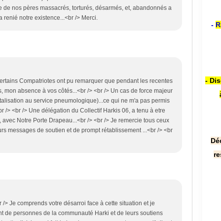
re de nos pères massacrés, torturés, désarmés, et, abandonnés a
a renié notre existence...<br /> Merci.
-
R
- Di
ertains Compatriotes ont pu remarquer que pendant les recentes
s, mon absence à vos côtés...<br /> <br /> Un cas de force majeur
alisation au service pneumologique)...ce qui ne m'a pas permis
r /> <br /> Une délégation du Collectif Harkis 06, a tenu à etre
avec Notre Porte Drapeau...<br /> <br /> Je remercie tous ceux
eurs messages de soutien et de prompt rétablissement ...<br /> <br
Dé
re
/> Je comprends votre désarroi face à cette situation et je
nt de personnes de la communauté Harki et de leurs soutiens