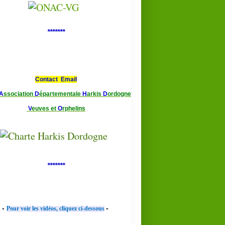
*******
Contact Email
A
ssociation
D
épartementale
H
arkis
D
ordogne
V
euves et
O
rphelins
*******
-
-
Pour voir les vidéos, cliquez ci-dessous