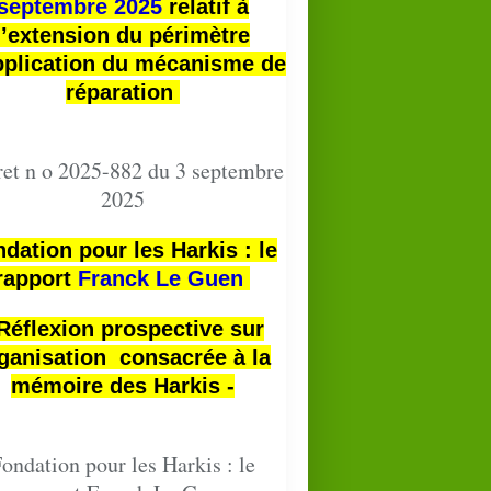
septembre 2025
relatif à
l’extension du périmètre
pplication du mécanisme de
réparation
et n o 2025-882 du 3 septembre
2025
dation pour les Harkis : le
rapport
Franck Le Guen
 Réflexion prospective sur
ganisation consacrée à la
mémoire des Harkis -
ondation pour les Harkis : le