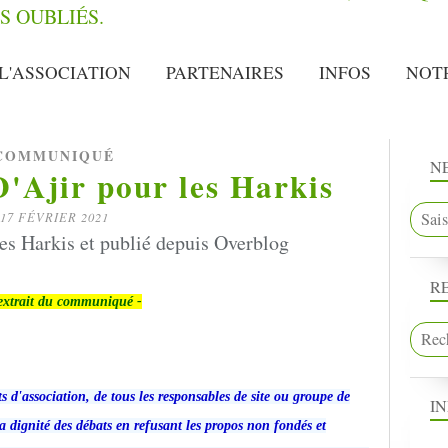
L'ASSOCIATION
PARTENAIRES
INFOS
NOT
COMMUNIQUÉ
N
Ajir pour les Harkis
17 FÉVRIER 2021
les Harkis et publié depuis Overblog
R
extrait du communiqué -
ts d'association, de tous les responsables de site ou groupe de
I
a dignité des débats en refusant les propos non fondés et