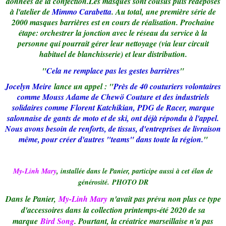
données de la confection.Les masques sont cousus puis redéposés
à l'atelier de
Mimmo Carabetta
. Au total, une première série de
2000 masques barrières est en cours de réalisation. Prochaine
étape: orchestrer la jonction avec le réseau du service à la
personne qui pourrait gérer leur nettoyage (via leur circuit
habituel de blanchisserie) et leur distribution.
"
Cela ne remplace pas les gestes barrières
"
Jocelyn Meire
lance un appel : "
Près de 40 couturiers volontaires
comme Mouss Adame de Chewö Couture et des industriels
solidaires comme Florent Katchikian, PDG de Racer, marque
salonnaise de gants de moto et de ski, ont déjà répondu à l'appel.
Nous avons besoin de renforts, de tissus, d'entreprises de livraison
même, pour créer d'autres "teams" dans toute la région.
"
My-Linh Mary
, installée dans le Panier, participe aussi à cet élan de
générosité. PHOTO DR
Dans le Panier,
My-Linh Mary
n'avait pas prévu non plus ce type
d'accessoires dans la collection printemps-été 2020 de sa
marque
Bird Song
. Pourtant, la créatrice marseillaise n'a pas