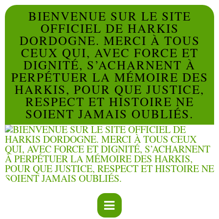
BIENVENUE SUR LE SITE
OFFICIEL DE HARKIS
DORDOGNE. MERCI À TOUS
CEUX QUI, AVEC FORCE ET
DIGNITÉ, S’ACHARNENT À
PERPÉTUER LA MÉMOIRE DES
HARKIS, POUR QUE JUSTICE,
RESPECT ET HISTOIRE NE
SOIENT JAMAIS OUBLIÉS.