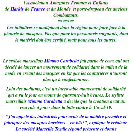
l'
A
ssociation
A
mazones
F
emmes et
E
nfants
de
Harkis
de
France
et du Monde
et porte-drapeau des anciens
Combattants.
*******
Les initiatives se multiplient dans la région pour faire face à la
pénurie de masques. Pas que pour les personnels soignants, dont
le matériel doit être certifié, mais pour tous les autres.
Le styliste marseillais
Mimmo Carabetta
fait partie de ceux qui ont
décidé de lancer un mouvement de solidarité dans le milieu de la
mode en créant des masques en kit que les couturières n'auront
plus qu'à confectionner.
Loin des podiums, c'est un incroyable mouvement de solidarité
qui a vu le jour en moins de quarante-huit heures. Le styliste
marseillais
Mimmo Carabetta
a décidé que la création avait un
vrai rôle à jouer dans la lutte contre le Covid-19.
"
J'ai appelé des industriels pour avoir de la matière première et
fabriquer des masques barrières... en kits!", explique le créateur.
La société Marseille Textile répond présente et donne