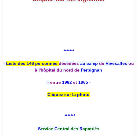
*******
-
Liste des 146 personnes
décédées
au camp
de
Rivesaltes
ou
à l'hôpital du nord de
Perpignan
-
entre
1962
et
1965 -
Cliquez sur la photo
*******
S
ervice
C
entral des
R
apatriés