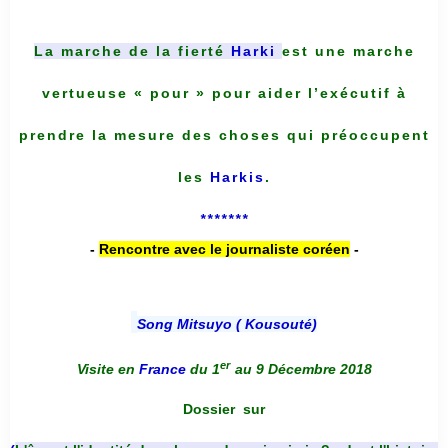
La marche de la fierté
Harki
est une marche
vertueuse « pour » pour aider l’exécutif à
prendre la mesure des choses qui préoccupent
les
Harkis
.
*******
-
Rencontre avec le journaliste coréen
-
Song Mitsuyo ( Kousouté
)
er
Visite en
France
du 1
au 9 Décembre 2018
Dossier
sur