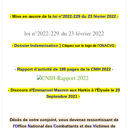
- Mise en œuvre de la
loi n
°2022-229
du 23 février 2022 -
loi n°2022-229 du 23 février 2022
- Dossier Indemnisation )
Cliquez sur le logo de
l'ONACVG -
-
Rapport d’activité de 186 pages de la CNIH 2022
-
- Discours d'
Emmanuel Macron
aux Harkis à l'Élysée le
20
Septembre 2021
-
Décès de votre conjoint, vous devenez ressortissant de
l'
O
ffice
N
ational des
C
ombattants et des
V
ictimes de