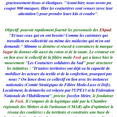
gracieusement tissus et élastiques. "Avant-hier, nous avons pu
couper 900 masques. Hier les couturières sont venues (avec leur
attestation!) pour prendre leurs kits et coudre
".
Objectif: pouvoir rapidement fournir les personnels des
Ehpad
:
"
Et tous ceux qui en ont besoin! Comme les cuisiniers qui
travaillent en collectivité ou même des médecins qui m'en ont
demandé.
"
Mimmo
se démène et réussit à convaincre la marque
Sugar
de donner elle aussi du coton et de la ouate. Le créateur est
en lien avec le collectif de la filière mode
Fask
qui a lancé hier le
mouvement "
Les Couturiers solidaires du Sud
" pour structurer
les initiatives : "
D'autres territoires ont déjà eu la capacité de
mobiliser les acteurs du textile et de la confection, pourquoi pas
nous ? On lance donc ce collectif en lien avec les instances
nationales (Comité Stratégique de Filière Mode-Luxe et Défi).
Localement, la démarche est relayée par l'UPE13 et la Fédération
Nationale de l'Habillement
", précise
Jocelyn Meire
, le fondateur
de
Fask
. Il s'empare de la logistique aidé par la Chambre
régionale des Métiers et de l'artisanat (CMAR) afin d'optimiser le
réseau des coutièr(e) s du territoire et construire une base de