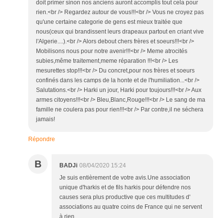
doit primer sinon nos anciens auront accomplis tout cela pour
rien.<br /> Regardez autour de vous!!!<br /> Vous ne croyez pas
qu'une certaine categorie de gens est mieux traitée que
nous(ceux qui brandissent leurs drapeaux partout en criant vive
l'Algerie....).<br /> Alors debout chers frères et soeurs!!!<br />
Mobilisons nous pour notre avenir!!!<br /> Meme atrocités
subies,même traitement,meme réparation !!!<br /> Les
mesurettes stop!!!<br /> Du concret,pour nos frères et soeurs
confinés dans les camps de la honte et de l'humiliation...<br />
Salutations.<br /> Harki un jour, Harki pour toujours!!!<br /> Aux
armes citoyens!!!<br /> Bleu,Blanc,Rouge!!!<br /> Le sang de ma
famille ne coulera pas pour rien!!!<br /> Par contre,il ne séchera
jamais!
Répondre
B
BADJi
08/04/2020 15:24
Je suis entièrement de votre avis.Une association
unique d'harkis et de fils harkis pour défendre nos
causes sera plus productive que ces multitudes d'
associations au quatre coins de France qui ne servent
à rien...