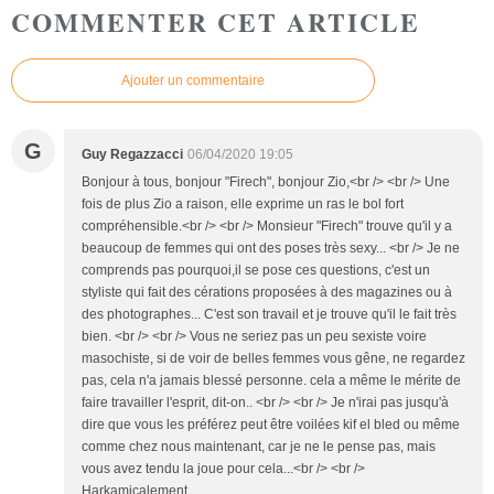
COMMENTER CET ARTICLE
Ajouter un commentaire
G
Guy Regazzacci
06/04/2020 19:05
Bonjour à tous, bonjour "Firech", bonjour Zio,<br /> <br /> Une
fois de plus Zio a raison, elle exprime un ras le bol fort
compréhensible.<br /> <br /> Monsieur "Firech" trouve qu'il y a
beaucoup de femmes qui ont des poses très sexy... <br /> Je ne
comprends pas pourquoi,il se pose ces questions, c'est un
styliste qui fait des cérations proposées à des magazines ou à
des photographes... C'est son travail et je trouve qu'il le fait très
bien. <br /> <br /> Vous ne seriez pas un peu sexiste voire
masochiste, si de voir de belles femmes vous gêne, ne regardez
pas, cela n'a jamais blessé personne. cela a même le mérite de
faire travailler l'esprit, dit-on.. <br /> <br /> Je n'irai pas jusqu'à
dire que vous les préférez peut être voilées kif el bled ou même
comme chez nous maintenant, car je ne le pense pas, mais
vous avez tendu la joue pour cela...<br /> <br />
Harkamicalement.