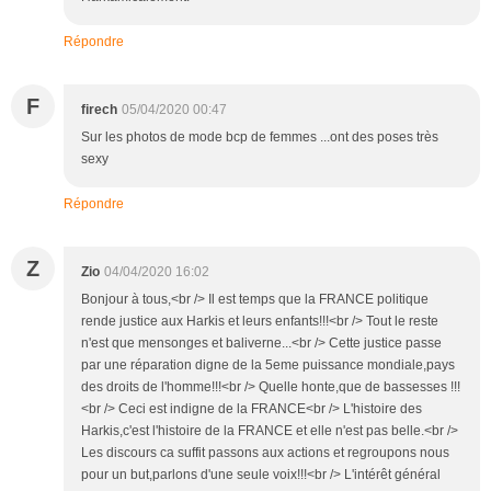
Répondre
F
firech
05/04/2020 00:47
Sur les photos de mode bcp de femmes ...ont des poses très
sexy
Répondre
Z
Zio
04/04/2020 16:02
Bonjour à tous,<br /> Il est temps que la FRANCE politique
rende justice aux Harkis et leurs enfants!!!<br /> Tout le reste
n'est que mensonges et baliverne...<br /> Cette justice passe
par une réparation digne de la 5eme puissance mondiale,pays
des droits de l'homme!!!<br /> Quelle honte,que de bassesses !!!
<br /> Ceci est indigne de la FRANCE<br /> L'histoire des
Harkis,c'est l'histoire de la FRANCE et elle n'est pas belle.<br />
Les discours ca suffit passons aux actions et regroupons nous
pour un but,parlons d'une seule voix!!!<br /> L'intérêt général