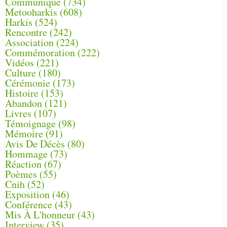
Communiqué
(734)
Metooharkis
(608)
Harkis
(524)
Rencontre
(242)
Association
(224)
Commémoration
(222)
Vidéos
(221)
Culture
(180)
Cérémonie
(173)
Histoire
(153)
Abandon
(121)
Livres
(107)
Témoignage
(98)
Mémoire
(91)
Avis De Décès
(80)
Hommage
(73)
Réaction
(67)
Poèmes
(55)
Cnih
(52)
Exposition
(46)
Conférence
(43)
Mis À L'honneur
(43)
Interview
(35)