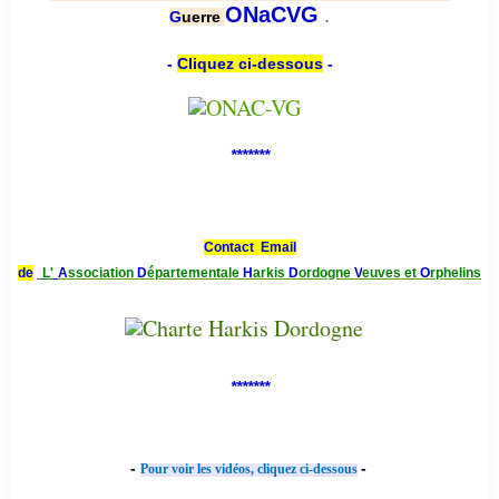
.
ONaCVG
G
uerre
-
Cliquez ci-dessous
-
*******
Contact Email
de
L'
A
ssociation
D
épartementale
H
arkis
D
ordogne
V
euves et
O
rphelins
*******
-
-
Pour voir les vidéos, cliquez ci-dessous