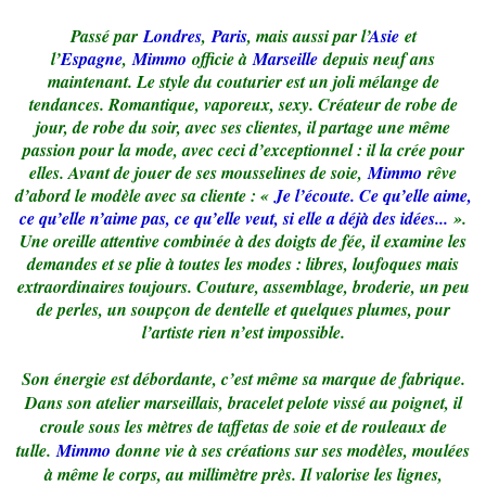
Passé par
Londres
,
Paris
, mais aussi par l’
Asie
et
l’
Espagne
,
Mimmo
officie à
Marseille
depuis neuf ans
maintenant. Le style du couturier est un joli mélange de
tendances. Romantique, vaporeux, sexy. Créateur de robe de
jour, de robe du soir, avec ses clientes, il partage une même
passion pour la mode, avec ceci d’exceptionnel : il la crée pour
elles. Avant de jouer de ses mousselines de soie,
Mimmo
rêve
d’abord le modèle avec sa cliente : «
Je l’écoute. Ce qu’elle aime,
ce qu’elle n’aime pas, ce qu’elle veut, si elle a déjà des idées...
».
Une oreille attentive combinée à des doigts de fée, il examine les
demandes et se plie à toutes les modes : libres, loufoques mais
extraordinaires toujours. Couture, assemblage, broderie, un peu
de perles, un soupçon de dentelle et quelques plumes, pour
l’artiste rien n’est impossible.
Son énergie est débordante, c’est même sa marque de fabrique.
Dans son atelier marseillais, bracelet pelote vissé au poignet, il
croule sous les mètres de taffetas de soie et de rouleaux de
tulle.
Mimmo
donne vie à ses créations sur ses modèles, moulées
à même le corps, au millimètre près. Il valorise les lignes,