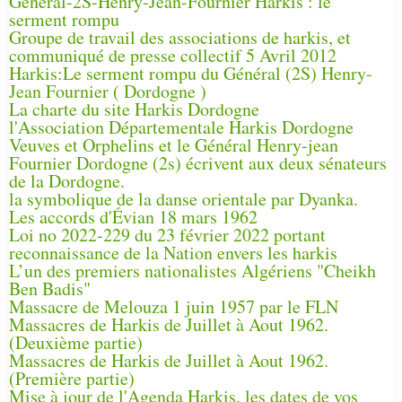
Général-2S-Henry-Jean-Fournier Harkis : le
serment rompu
Groupe de travail des associations de harkis, et
communiqué de presse collectif 5 Avril 2012
Harkis:Le serment rompu du Général (2S) Henry-
Jean Fournier ( Dordogne )
La charte du site Harkis Dordogne
l'Association Départementale Harkis Dordogne
Veuves et Orphelins et le Général Henry-jean
Fournier Dordogne (2s) écrivent aux deux sénateurs
de la Dordogne.
la symbolique de la danse orientale par Dyanka.
Les accords d'Évian 18 mars 1962
Loi no 2022-229 du 23 février 2022 portant
reconnaissance de la Nation envers les harkis
L’un des premiers nationalistes Algériens "Cheikh
Ben Badis"
Massacre de Melouza 1 juin 1957 par le FLN
Massacres de Harkis de Juillet à Aout 1962.
(Deuxième partie)
Massacres de Harkis de Juillet à Aout 1962.
(Première partie)
Mise à jour de l'Agenda Harkis, les dates de vos