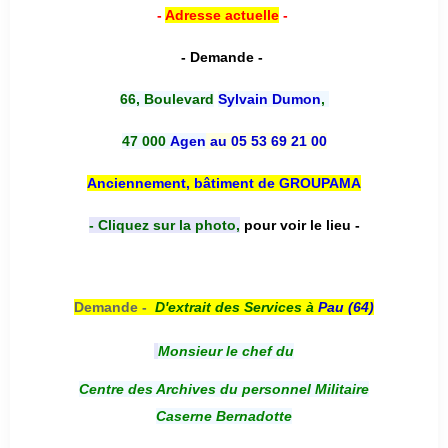
-
Adresse actuelle
-
- Demande -
66, Boulevard
Sylvain Dumon
,
47 000
Agen
au 05 53 69 21 00
Anciennement, bâtiment de GROUPAMA
- Cliquez sur la photo,
pour voir le lieu -
Demande -
D'e
xtrait des Services à
Pau (64)
Monsieur le chef du
Centre des Archives du personnel Militaire
Caserne Bernadotte