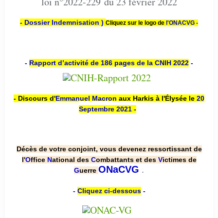
loi n°2022-229 du 23 février 2022
- Dossier Indemnisation )
Cliquez sur le logo de
l'ONACVG -
-
Rapport d’activité de 186 pages de la CNIH 2022
-
- Discours d'
Emmanuel Macron
aux Harkis à l'Élysée le
20
Septembre 2021
-
Décès de votre conjoint, vous devenez ressortissant de
l'
O
ffice
N
ational des
C
ombattants et des
V
ictimes de
.
ONaCVG
G
uerre
-
Cliquez ci-dessous
-