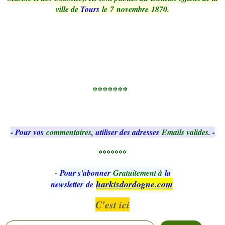
ville de
Tours
le
7
novembre 1870.
*******
- Pour vos
commentaires
, utiliser des adresses
Emails valides
. -
*******
-
Pour s'abonner
Gratuitement à
la
harkisdordogne.com
newsletter
de
C'est ici