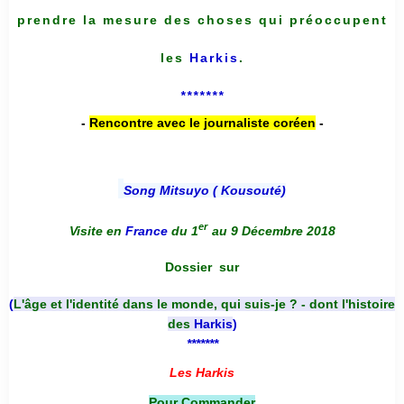
prendre la mesure des choses qui préoccupent
les
Harkis
.
*******
-
Rencontre avec le journaliste coréen
-
Song Mitsuyo ( Kousouté
)
er
Visite en
France
du 1
au 9 Décembre 2018
Dossier
sur
(
L'âge et l'identité dans le monde, qui suis-je ? - dont l'histoire
des
Harkis
)
*******
Les Harkis
Pour Commander