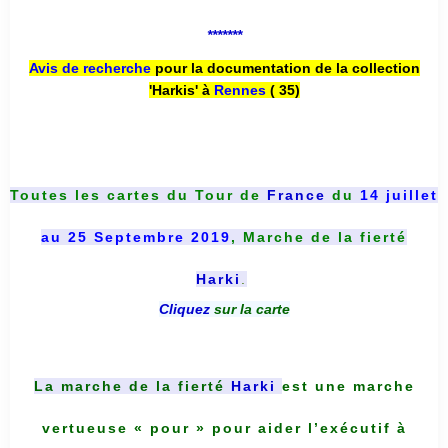
*******
Avis de recherche
pour la documentation de la collection
'Harkis' à
Rennes
( 35)
Toutes les cartes du
Tour de
France
du
14 juillet
au 25 Septembre 2019
, Marche de la fierté
Harki
.
Cliquez
sur la carte
La marche de la fierté
Harki
est une marche
vertueuse « pour » pour aider l’exécutif à