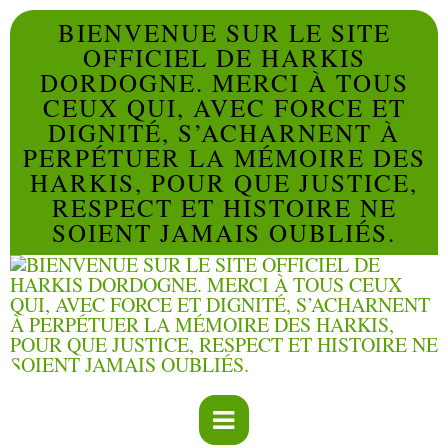
BIENVENUE SUR LE SITE
OFFICIEL DE HARKIS
DORDOGNE. MERCI À TOUS
CEUX QUI, AVEC FORCE ET
DIGNITÉ, S’ACHARNENT À
PERPÉTUER LA MÉMOIRE DES
HARKIS, POUR QUE JUSTICE,
RESPECT ET HISTOIRE NE
SOIENT JAMAIS OUBLIÉS.