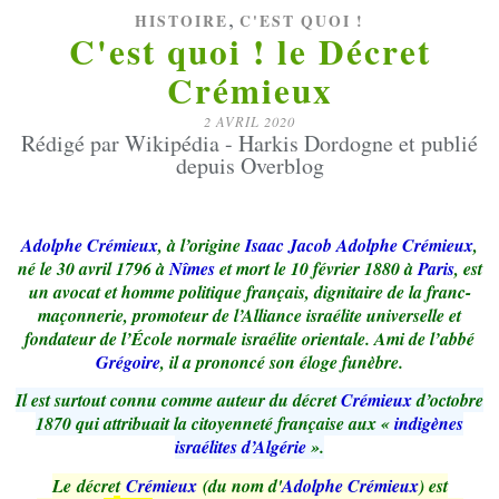
,
HISTOIRE
C'EST QUOI !
C'est quoi ! le Décret
Crémieux
2 AVRIL 2020
Rédigé par Wikipédia - Harkis Dordogne et publié
depuis Overblog
Adolphe Crémieux
, à l’origine
Isaac Jacob Adolphe Crémieux
,
né le 30 avril 1796 à
Nîmes
et mort le 10 février 1880 à
Paris
, est
un avocat et homme politique français, dignitaire de la franc-
maçonnerie, promoteur de l’Alliance israélite universelle et
fondateur de l’École normale israélite orientale. Ami de l’abbé
Grégoire
, il a prononcé son éloge funèbre.
Il est surtout connu comme auteur du décret
Crémieux
d’octobre
1870 qui attribuait la citoyenneté française aux «
indigènes
israélites d’Algérie
».
Le décret
Crémieux
(du nom d'
Adolphe Crémieux
) est