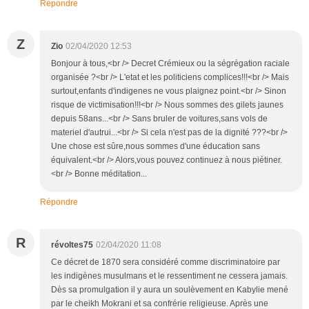
Répondre
Z
Zio
02/04/2020 12:53
Bonjour à tous,<br /> Decret Crémieux ou la ségrégation raciale
organisée ?<br /> L'etat et les politiciens complices!!!<br /> Mais
surtout,enfants d'indigenes ne vous plaignez point.<br /> Sinon
risque de victimisation!!!<br /> Nous sommes des gilets jaunes
depuis 58ans...<br /> Sans bruler de voitures,sans vols de
materiel d'autrui...<br /> Si cela n'est pas de la dignité ???<br />
Une chose est sûre,nous sommes d'une éducation sans
équivalent.<br /> Alors,vous pouvez continuez à nous piétiner.
<br /> Bonne méditation...
Répondre
R
révoltes75
02/04/2020 11:08
Ce décret de 1870 sera considéré comme discriminatoire par
les indigènes musulmans et le ressentiment ne cessera jamais.
Dès sa promulgation il y aura un soulèvement en Kabylie mené
par le cheikh Mokrani et sa confrérie religieuse. Après une