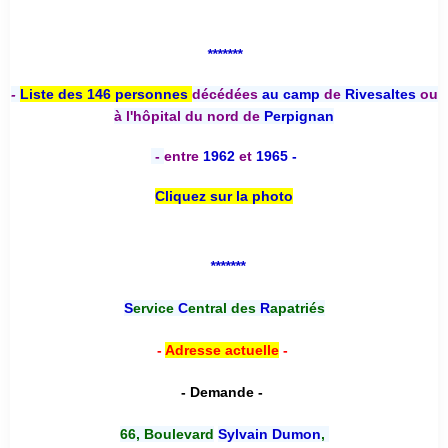
*******
-
Liste des 146 personnes
décédées
au camp
de
Rivesaltes
ou
à l'hôpital du nord de
Perpignan
-
entre
1962
et
1965 -
Cliquez sur la photo
*******
S
ervice
C
entral des
R
apatriés
-
Adresse actuelle
-
- Demande -
66, Boulevard
Sylvain Dumon
,