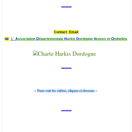
*******
Contact Email
de
L'
A
ssociation
D
épartementale
H
arkis
D
ordogne
V
euves et
O
rphelins
*******
-
-
Pour voir les vidéos, cliquez ci-dessous
*******