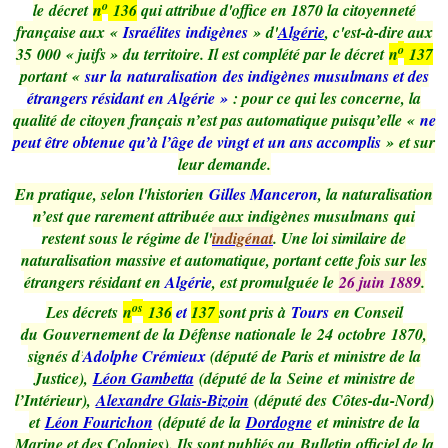
o
le décret
n
136
qui attribue d'office en 1870 la citoyenneté
française aux «
Israélites indigènes
» d'
Algérie
, c'est-à-dire aux
o
35 000
« juifs »
du territoire
. Il est complété par le décret
n
137
portant «
sur la naturalisation des indigènes musulmans et des
étrangers résidant en Algérie »
: pour ce qui les concerne, la
qualité de citoyen français n’est pas automatique puisqu’elle «
ne
peut être obtenue qu’à l’âge de vingt et un ans accomplis
» et sur
leur demande.
En pratique, selon l'historien
Gilles Manceron
, la naturalisation
n’est que rarement attribuée aux indigènes musulmans
qui
restent sous le régime de l'
indigénat
. Une loi similaire de
naturalisation massive et automatique, portant cette fois sur les
étrangers résidant en
Algérie
, est promulguée le
26 juin 1889
.
os
Les décrets
n
136
et
137
sont pris à
Tours
en Conseil
du Gouvernement de la Défense nationale le
24
octobre 1870,
signés d’
Adolphe Crémieux
(député de Paris et ministre de la
Justice),
Léon Gambetta
(député de la Seine et ministre de
l’Intérieur),
Alexandre Glais-Bizoin
(député des Côtes-du-Nord)
et
Léon Fourichon
(député de la
Dordogne
et ministre de la
Marine et des Colonies). Ils sont publiés au Bulletin officiel de la