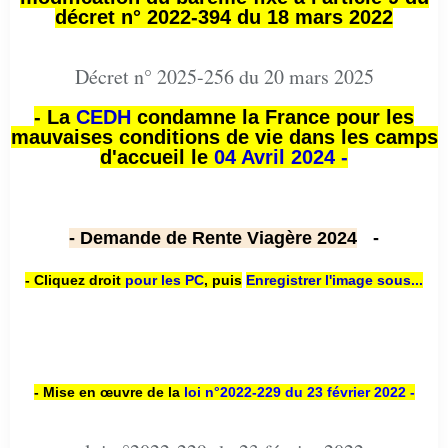
décret n° 2022-394 du 18 mars 2022
Décret n° 2025-256 du 20 mars 2025
- La
CEDH
condamne la France pour les
mauvaises conditions de vie dans les camps
d'accueil le
04 Avril 2024 -
- Demande de Rente Viagère 2024
-
- Cliquez droit
pour les PC
,
puis
Enregistrer l'image sous...
- Mise en œuvre de la
loi n
°2022-229
du 23 février 2022 -