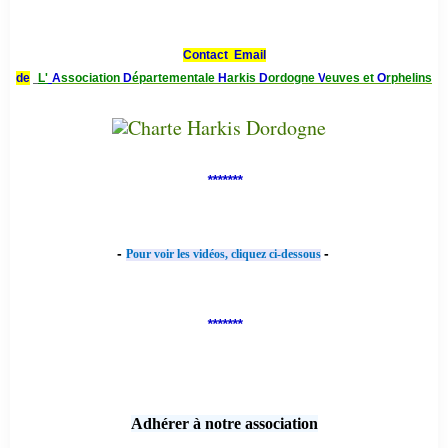
Contact Email
de
L'
A
ssociation
D
épartementale
H
arkis
D
ordogne
V
euves et
O
rphelins
*******
-
-
Pour voir les vidéos, cliquez ci-dessous
*******
Adhérer à notre association