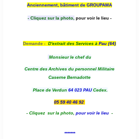
Anciennement, bâtiment de GROUPAMA
- Cliquez sur la photo,
pour voir le lieu -
Demande -
D'e
xtrait des Services à
Pau (64)
Monsieur le chef du
Centre des Archives du personnel Militaire
Caserne Bernadotte
Place de Verdun
64 023 PAU
Cedex.
05 59 40 46 92
-
Cliquez sur la photo
,
pour voir le lieu
-
*******