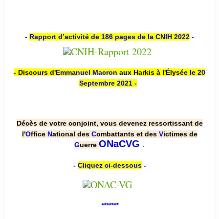
-
Rapport d’activité de 186 pages de la CNIH 2022
-
- Discours d'
Emmanuel Macron
aux Harkis à l'Élysée le
20
Septembre 2021
-
Décès de votre conjoint, vous devenez ressortissant de
l'
O
ffice
N
ational des
C
ombattants et des
V
ictimes de
.
ONaCVG
G
uerre
-
Cliquez ci-dessous
-
*******