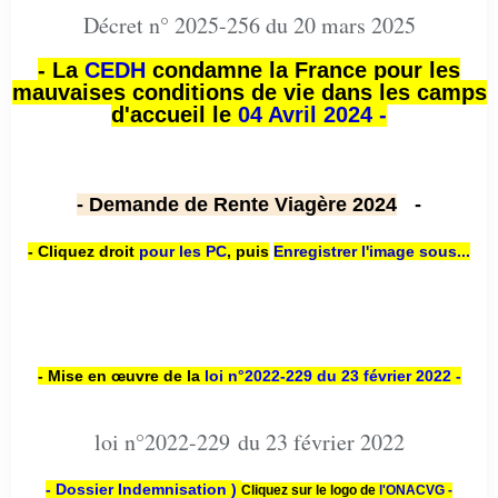
Décret n° 2025-256 du 20 mars 2025
- La
CEDH
condamne la France pour les
mauvaises conditions de vie dans les camps
d'accueil le
04 Avril 2024 -
- Demande de Rente Viagère 2024
-
- Cliquez droit
pour les PC
,
puis
Enregistrer l'image sous...
- Mise en œuvre de la
loi n
°2022-229
du 23 février 2022 -
loi n°2022-229 du 23 février 2022
- Dossier Indemnisation )
Cliquez sur le logo de
l'ONACVG -