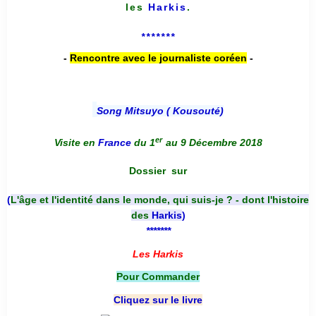
les
Harkis
.
*******
-
Rencontre avec le journaliste coréen
-
Song Mitsuyo ( Kousouté
)
er
Visite en
France
du 1
au 9 Décembre 2018
Dossier
sur
(
L'âge et l'identité dans le monde, qui suis-je ? - dont l'histoire
des
Harkis
)
*******
Les Harkis
Pour Commander
Cliquez sur le livre