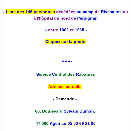
*******
-
Liste des 146 personnes
décédées
au camp
de
Rivesaltes
ou
à l'hôpital du nord de
Perpignan
-
entre
1962
et
1965 -
Cliquez sur la photo
*******
S
ervice
C
entral des
R
apatriés
-
Adresse actuelle
-
- Demande -
66, Boulevard
Sylvain Dumon
,
47 000
Agen
au 05 53 69 21 00