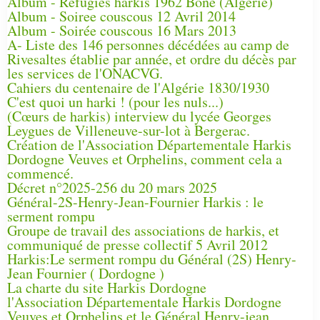
Album - Refugies harkis 1962 Bône (Algérie)
Album - Soiree couscous 12 Avril 2014
Album - Soirée couscous 16 Mars 2013
A- Liste des 146 personnes décédées au camp de
Rivesaltes établie par année, et ordre du décès par
les services de l'ONACVG.
Cahiers du centenaire de l'Algérie 1830/1930
C'est quoi un harki ! (pour les nuls...)
(Cœurs de harkis) interview du lycée Georges
Leygues de Villeneuve-sur-lot à Bergerac.
Création de l'Association Départementale Harkis
Dordogne Veuves et Orphelins, comment cela a
commencé.
Décret n°2025-256 du 20 mars 2025
Général-2S-Henry-Jean-Fournier Harkis : le
serment rompu
Groupe de travail des associations de harkis, et
communiqué de presse collectif 5 Avril 2012
Harkis:Le serment rompu du Général (2S) Henry-
Jean Fournier ( Dordogne )
La charte du site Harkis Dordogne
l'Association Départementale Harkis Dordogne
Veuves et Orphelins et le Général Henry-jean