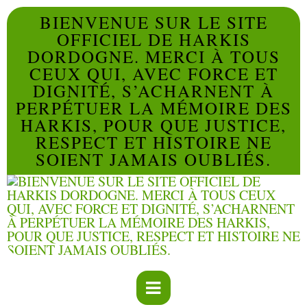
BIENVENUE SUR LE SITE
OFFICIEL DE HARKIS
DORDOGNE. MERCI À TOUS
CEUX QUI, AVEC FORCE ET
DIGNITÉ, S’ACHARNENT À
PERPÉTUER LA MÉMOIRE DES
HARKIS, POUR QUE JUSTICE,
RESPECT ET HISTOIRE NE
SOIENT JAMAIS OUBLIÉS.