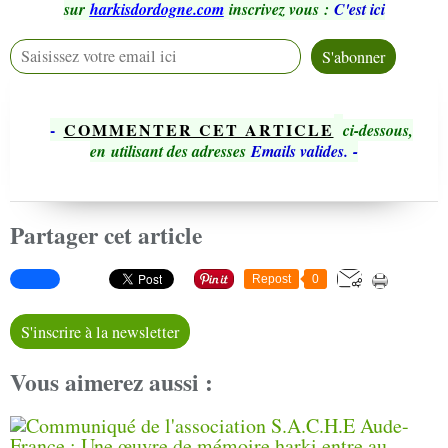
sur
harkisdordogne.com
inscrivez vous
:
C'est ici
-
COMMENTER CET ARTICLE
ci-dessous,
en utilisant des adresses
Emails valides.
-
Partager cet article
Repost
0
S'inscrire à la newsletter
Vous aimerez aussi :