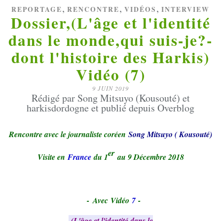
,
,
,
REPORTAGE
RENCONTRE
VIDÉOS
INTERVIEW
Dossier,(L'âge et l'identité
dans le monde,qui suis-je?-
dont l'histoire des Harkis)
Vidéo (7)
9 JUIN 2019
Rédigé par Song Mitsuyo (Kousouté) et
harkisdordogne et publié depuis Overblog
Rencontre avec le journaliste coréen
Song Mitsuyo ( Kousouté
)
er
Visite en
France
du 1
au 9 Décembre 2018
-
Avec Vidéo
7
-
(L'âge et l'identité dans le