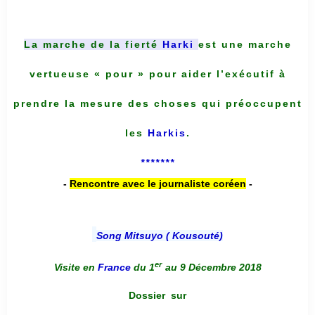
La marche de la fierté
Harki
est une marche
vertueuse « pour » pour aider l’exécutif à
prendre la mesure des choses qui préoccupent
les
Harkis
.
*******
-
Rencontre avec le journaliste coréen
-
Song Mitsuyo ( Kousouté
)
er
Visite en
France
du 1
au 9 Décembre 2018
Dossier
sur