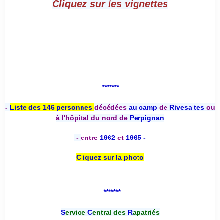
Cliquez sur les vignettes
*******
-
Liste des 146 personnes
décédées
au camp
de
Rivesaltes
ou
à l'hôpital du nord de
Perpignan
-
entre
1962
et
1965 -
Cliquez sur la photo
*******
S
ervice
C
entral des
R
apatriés