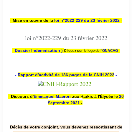
- Mise en œuvre de la
loi n
°2022-229
du 23 février 2022 -
loi n°2022-229 du 23 février 2022
- Dossier Indemnisation )
Cliquez sur le logo de
l'ONACVG -
-
Rapport d’activité de 186 pages de la CNIH 2022
-
- Discours d'
Emmanuel Macron
aux Harkis à l'Élysée le
20
Septembre 2021
-
Décès de votre conjoint, vous devenez ressortissant de