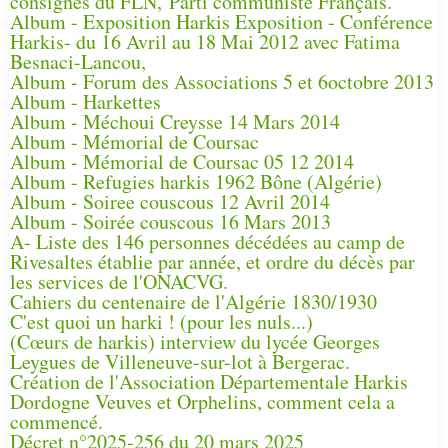
consignes du FLN, Parti communiste Français.
Album - Exposition Harkis Exposition - Conférence
Harkis- du 16 Avril au 18 Mai 2012 avec Fatima
Besnaci-Lancou,
Album - Forum des Associations 5 et 6octobre 2013
Album - Harkettes
Album - Méchoui Creysse 14 Mars 2014
Album - Mémorial de Coursac
Album - Mémorial de Coursac 05 12 2014
Album - Refugies harkis 1962 Bône (Algérie)
Album - Soiree couscous 12 Avril 2014
Album - Soirée couscous 16 Mars 2013
A- Liste des 146 personnes décédées au camp de
Rivesaltes établie par année, et ordre du décès par
les services de l'ONACVG.
Cahiers du centenaire de l'Algérie 1830/1930
C'est quoi un harki ! (pour les nuls...)
(Cœurs de harkis) interview du lycée Georges
Leygues de Villeneuve-sur-lot à Bergerac.
Création de l'Association Départementale Harkis
Dordogne Veuves et Orphelins, comment cela a
commencé.
Décret n°2025-256 du 20 mars 2025