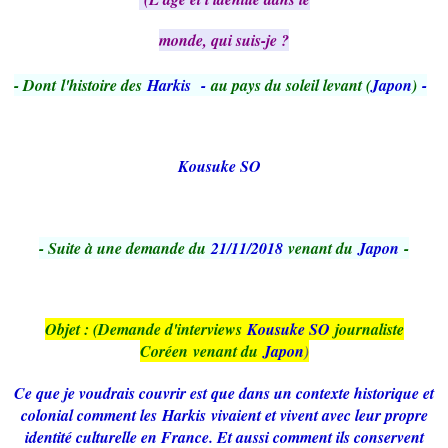
monde, qui suis-je ?
- Dont
l'histoire des
Harkis
-
au pays du soleil levant (
Japon
)
-
Kousuke SO
- Suite à une demande du
21/11/2018
venant du
Japon
-
Objet : (Demande d'interviews
Kousuke SO
journaliste
Coréen
venant du
Japon
)
Ce que je voudrais couvrir est que dans un contexte historique et
colonial comment les
Harkis
vivaient et vivent avec leur propre
identité culturelle en France. Et aussi comment ils conservent