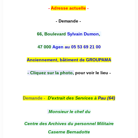
-
Adresse actuelle
-
- Demande -
66, Boulevard
Sylvain Dumon
,
47 000
Agen
au 05 53 69 21 00
Anciennement, bâtiment de GROUPAMA
- Cliquez sur la photo,
pour voir le lieu -
Demande -
D'e
xtrait des Services à
Pau (64)
Monsieur le chef du
Centre des Archives du personnel Militaire
Caserne Bernadotte