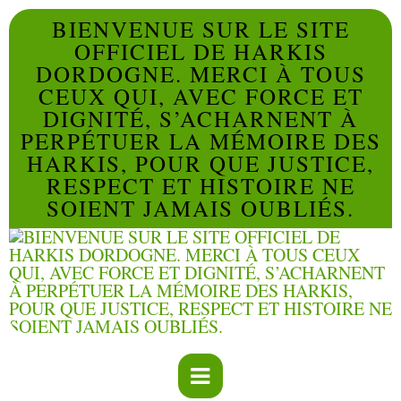
BIENVENUE SUR LE SITE
OFFICIEL DE HARKIS
DORDOGNE. MERCI À TOUS
CEUX QUI, AVEC FORCE ET
DIGNITÉ, S’ACHARNENT À
PERPÉTUER LA MÉMOIRE DES
HARKIS, POUR QUE JUSTICE,
RESPECT ET HISTOIRE NE
SOIENT JAMAIS OUBLIÉS.