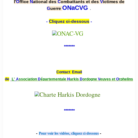
l'
O
ffice
N
ational des
C
ombattants et des
V
ictimes de
.
ONaCVG
G
uerre
-
Cliquez ci-dessous
-
*******
Contact Email
de
L'
A
ssociation
D
épartementale
H
arkis
D
ordogne
V
euves et
O
rphelins
*******
-
-
Pour voir les vidéos, cliquez ci-dessous