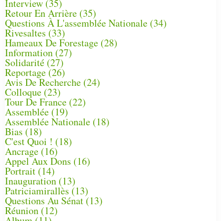
Interview
(35)
Retour En Arrière
(35)
Questions À L'assemblée Nationale
(34)
Rivesaltes
(33)
Hameaux De Forestage
(28)
Information
(27)
Solidarité
(27)
Reportage
(26)
Avis De Recherche
(24)
Colloque
(23)
Tour De France
(22)
Assemblée
(19)
Assemblée Nationale
(18)
Bias
(18)
C'est Quoi !
(18)
Ancrage
(16)
Appel Aux Dons
(16)
Portrait
(14)
Inauguration
(13)
Patriciamirallès
(13)
Questions Au Sénat
(13)
Réunion
(12)
Album
(11)