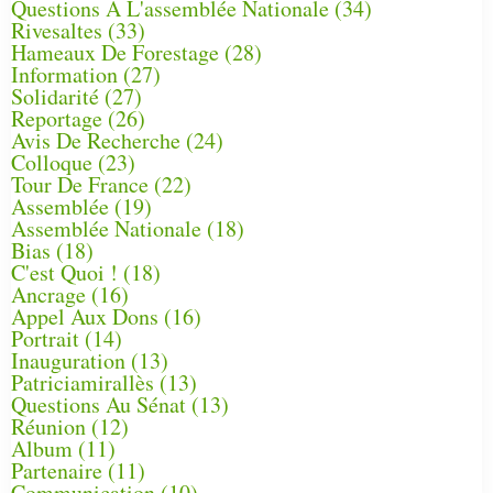
Questions À L'assemblée Nationale
(34)
Rivesaltes
(33)
Hameaux De Forestage
(28)
Information
(27)
Solidarité
(27)
Reportage
(26)
Avis De Recherche
(24)
Colloque
(23)
Tour De France
(22)
Assemblée
(19)
Assemblée Nationale
(18)
Bias
(18)
C'est Quoi !
(18)
Ancrage
(16)
Appel Aux Dons
(16)
Portrait
(14)
Inauguration
(13)
Patriciamirallès
(13)
Questions Au Sénat
(13)
Réunion
(12)
Album
(11)
Partenaire
(11)
Communication
(10)