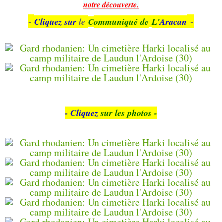
notre découverte.
-
-
Cliquez sur
le
ommuniqué de
L'
Aracan
C
- Cliquez
sur les photos -