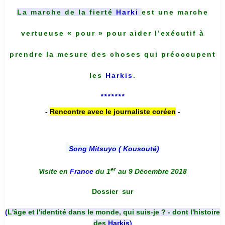
La marche de la fierté
Harki
est une marche
vertueuse « pour » pour aider l’exécutif à
prendre la mesure des choses qui préoccupent
les
Harkis
.
*******
-
Rencontre avec le journaliste coréen
-
Song Mitsuyo ( Kousouté
)
er
Visite en
France
du 1
au 9 Décembre 2018
Dossier
sur
(
L'âge et l'identité dans le monde, qui suis-je ? - dont l'histoire
des
Harkis
)