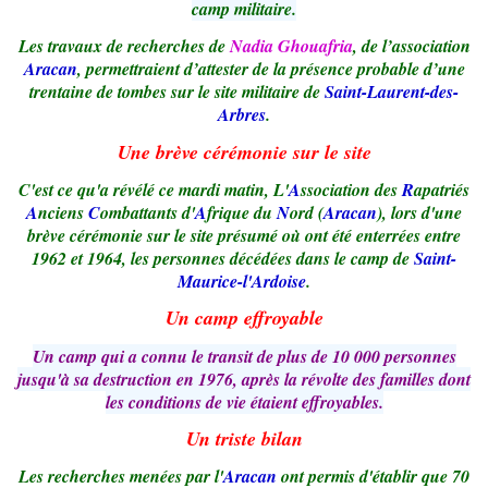
camp militaire.
Les travaux de recherches de
Nadia Ghouafria
, de l’association
Aracan
, permettraient d’attester de la présence probable d’une
trentaine de tombes sur le site militaire de
Saint-Laurent-des-
Arbres
.
Une brève cérémonie sur le site
C'est ce qu'a révélé ce mardi matin,
L'
A
ssociation des
R
apatriés
A
nciens
C
ombattants d'
A
frique du
N
ord (
Aracan
), lors d'une
brève cérémonie sur le site présumé où ont été enterrées entre
1962 et 1964, les personnes décédées dans le camp de
Saint-
Maurice-l'Ardoise
.
Un camp effroyable
Un camp qui a connu le transit de plus de 10 000 personnes
jusqu'à sa destruction en 1976, après la révolte des familles dont
les conditions de vie étaient effroyables.
Un triste bilan
Les recherches menées par l'
Aracan
ont permis d'établir que 70