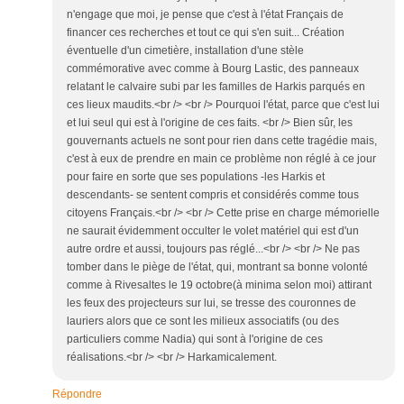
n'engage que moi, je pense que c'est à l'état Français de
financer ces recherches et tout ce qui s'en suit... Création
éventuelle d'un cimetière, installation d'une stèle
commémorative avec comme à Bourg Lastic, des panneaux
relatant le calvaire subi par les familles de Harkis parqués en
ces lieux maudits.<br /> <br /> Pourquoi l'état, parce que c'est lui
et lui seul qui est à l'origine de ces faits. <br /> Bien sûr, les
gouvernants actuels ne sont pour rien dans cette tragédie mais,
c'est à eux de prendre en main ce problème non réglé à ce jour
pour faire en sorte que ses populations -les Harkis et
descendants- se sentent compris et considérés comme tous
citoyens Français.<br /> <br /> Cette prise en charge mémorielle
ne saurait évidemment occulter le volet matériel qui est d'un
autre ordre et aussi, toujours pas réglé...<br /> <br /> Ne pas
tomber dans le piège de l'état, qui, montrant sa bonne volonté
comme à Rivesaltes le 19 octobre(à minima selon moi) attirant
les feux des projecteurs sur lui, se tresse des couronnes de
lauriers alors que ce sont les milieux associatifs (ou des
particuliers comme Nadia) qui sont à l'origine de ces
réalisations.<br /> <br /> Harkamicalement.
Répondre