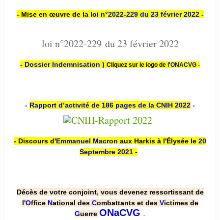
- Mise en œuvre de la
loi n
°2022-229
du 23 février 2022 -
loi n°2022-229 du 23 février 2022
- Dossier Indemnisation )
Cliquez sur le logo de
l'ONACVG -
-
Rapport d’activité de 186 pages de la CNIH 2022
-
- Discours d'
Emmanuel Macron
aux Harkis à l'Élysée le
20
Septembre 2021
-
Décès de votre conjoint, vous devenez ressortissant de
l'
O
ffice
N
ational des
C
ombattants et des
V
ictimes de
.
ONaCVG
G
uerre