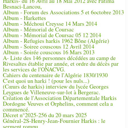
Harkis- du 16 Avril au 18 Mai 2012 avec Fatima
Besnaci-Lancou,
Album - Forum des Associations 5 et 6octobre 2013
Album - Harkettes
Album - Méchoui Creysse 14 Mars 2014
Album - Mémorial de Coursac
Album - Mémorial de Coursac 05 12 2014
Album - Refugies harkis 1962 Bône (Algérie)
Album - Soiree couscous 12 Avril 2014
Album - Soirée couscous 16 Mars 2013
A- Liste des 146 personnes décédées au camp de
Rivesaltes établie par année, et ordre du décès par
les services de l'ONACVG.
Cahiers du centenaire de l'Algérie 1830/1930
C'est quoi un harki ! (pour les nuls...)
(Cœurs de harkis) interview du lycée Georges
Leygues de Villeneuve-sur-lot à Bergerac.
Création de l'Association Départementale Harkis
Dordogne Veuves et Orphelins, comment cela a
commencé.
Décret n°2025-256 du 20 mars 2025
Général-2S-Henry-Jean-Fournier Harkis : le
serment rompu