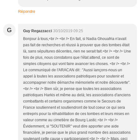
Répondre
G
Guy Regazzacci
30/10/2019 09:25
Bonjour à tous,<br /> <br /> En fait, si Nadia Ghouafria n'avait
pas fait de recherches et réussi à prouver que des tombes était
là, sans sépultures décentes, rien ne serait fait.<br /> <br /> Une
fois de plus, nous constatons que l'état attend, ce sont de
simples citoyens qui vont faire avancer les choses. <br /> <br />
Le communiqué de l'ARACAN dit : "Aussi lançons-nous un
appel à toutes les associations patriotiques pour soutenir et
accompagner notre démarche mémorielle et notre découverte".
<br /> <br /> Bien sûr, je pense que toutes les associations
patriotiques Harkis et même au delà; les associations d'anciens
combattants et certains organismes comme le Secours de
France soutiennent et soutiendront de tout coeur ce qui sera
entrepris pour la réhabilitation de ces tombes et leurs mises en
valeur comme au cimetière de Bourg Lastic.<br /> <br />
Évidemment, si "SOUTENIR" veut dire apporter une aide
financière, je pense que le plus grand nombre des associations
soutenant cette cause y participeraient.<br /> <br /> Mais, ceci