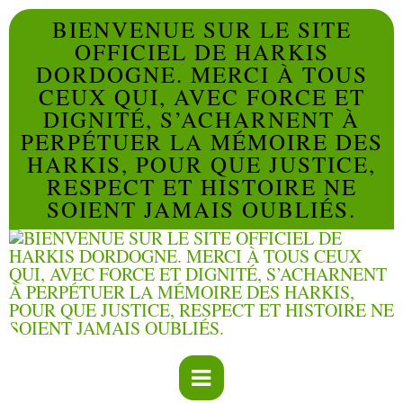
BIENVENUE SUR LE SITE
OFFICIEL DE HARKIS
DORDOGNE. MERCI À TOUS
CEUX QUI, AVEC FORCE ET
DIGNITÉ, S’ACHARNENT À
PERPÉTUER LA MÉMOIRE DES
HARKIS, POUR QUE JUSTICE,
RESPECT ET HISTOIRE NE
SOIENT JAMAIS OUBLIÉS.