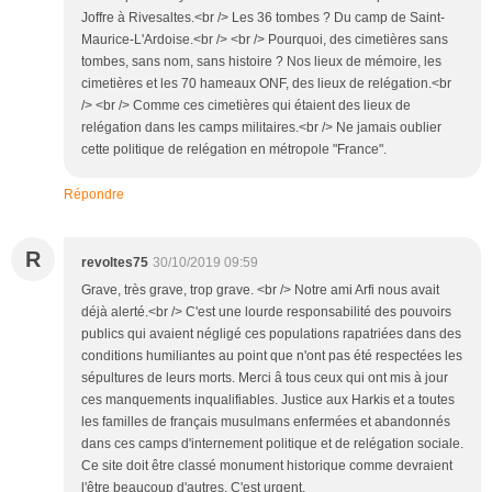
Joffre à Rivesaltes.<br /> Les 36 tombes ? Du camp de Saint-
Maurice-L'Ardoise.<br /> <br /> Pourquoi, des cimetières sans
tombes, sans nom, sans histoire ? Nos lieux de mémoire, les
cimetières et les 70 hameaux ONF, des lieux de relégation.<br
/> <br /> Comme ces cimetières qui étaient des lieux de
relégation dans les camps militaires.<br /> Ne jamais oublier
cette politique de relégation en métropole "France".
Répondre
R
revoltes75
30/10/2019 09:59
Grave, très grave, trop grave. <br /> Notre ami Arfi nous avait
déjà alerté.<br /> C'est une lourde responsabilité des pouvoirs
publics qui avaient négligé ces populations rapatriées dans des
conditions humiliantes au point que n'ont pas été respectées les
sépultures de leurs morts. Merci â tous ceux qui ont mis à jour
ces manquements inqualifiables. Justice aux Harkis et a toutes
les familles de français musulmans enfermées et abandonnés
dans ces camps d'internement politique et de relégation sociale.
Ce site doit être classé monument historique comme devraient
l'être beaucoup d'autres. C'est urgent.