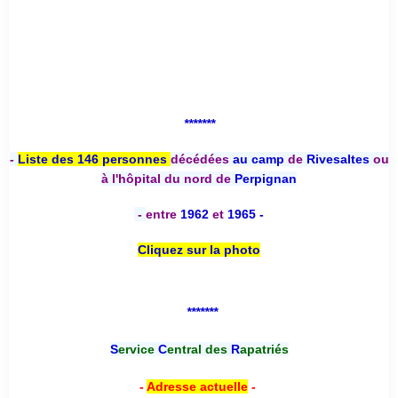
*******
-
Liste des 146 personnes
décédées
au camp
de
Rivesaltes
ou
à l'hôpital du nord de
Perpignan
-
entre
1962
et
1965 -
Cliquez sur la photo
*******
S
ervice
C
entral des
R
apatriés
-
Adresse actuelle
-