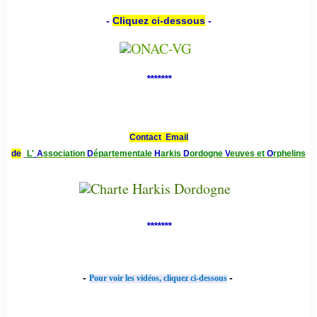
-
Cliquez ci-dessous
-
*******
Contact Email
de
L'
A
ssociation
D
épartementale
H
arkis
D
ordogne
V
euves et
O
rphelins
*******
-
-
Pour voir les vidéos, cliquez ci-dessous