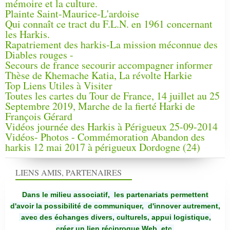
mémoire et la culture.
Plainte Saint-Maurice-L'ardoise
Qui connaît ce tract du F.L.N. en 1961 concernant
les Harkis.
Rapatriement des harkis-La mission méconnue des
Diables rouges -
Secours de france secourir accompagner informer
Thèse de Khemache Katia, La révolte Harkie
Top Liens Utiles à Visiter
Toutes les cartes du Tour de France, 14 juillet au 25
Septembre 2019, Marche de la fierté Harki de
François Gérard
Vidéos journée des Harkis à Périgueux 25-09-2014
Vidéos- Photos - Commémoration Abandon des
harkis 12 mai 2017 à périgueux Dordogne (24)
LIENS AMIS, PARTENAIRES
Dans le milieu associatif, les partenariats permettent
d'avoir la possibilité de communiquer,
d'innover autrement,
avec des échanges divers, culturels, appui logistique,
créer un lien réciproque Web, etc.