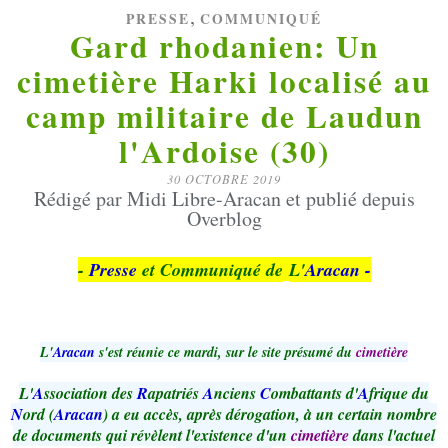
,
PRESSE
COMMUNIQUÉ
Gard rhodanien: Un
cimetière Harki localisé au
camp militaire de Laudun
l'Ardoise (30)
30 OCTOBRE 2019
Rédigé par Midi Libre-Aracan et publié depuis
Overblog
-
Presse
et Communiqué de
L'
Aracan -
L'
Aracan
s'est réunie ce mardi, sur le site présumé du
cimetière
L'
A
ssociation des
R
apatriés
A
nciens
C
ombattants d'
A
frique du
N
ord (
Aracan
) a eu accès, après dérogation, à un certain nombre
de documents qui révèlent l'existence d'un
cimetière
dans l'actuel