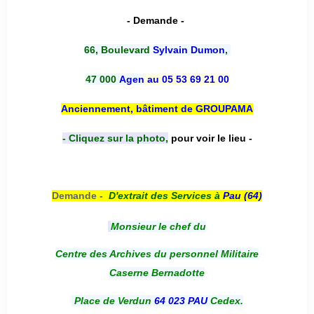
- Demande -
66, Boulevard
Sylvain Dumon
,
47 000
Agen
au 05 53 69 21 00
Anciennement, bâtiment de GROUPAMA
- Cliquez sur la photo,
pour voir le lieu -
Demande -
D'e
xtrait des Services à
Pau (64)
Monsieur le chef du
Centre des Archives du personnel Militaire
Caserne Bernadotte
Place de Verdun
64 023 PAU
Cedex.