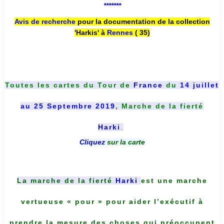
*******
Avis de recherche
pour la documentation de la collection
'Harkis' à
Rennes
( 35)
Toutes les cartes du
Tour de
France
du
14 juillet
au 25 Septembre 2019
, Marche de la fierté
Harki
.
Cliquez
sur la carte
La marche de la fierté
Harki
est une marche
vertueuse « pour » pour aider l’exécutif à
prendre la mesure des choses qui préoccupent