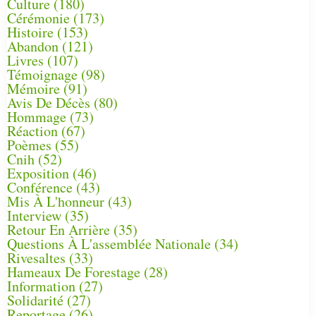
Culture
(180)
Cérémonie
(173)
Histoire
(153)
Abandon
(121)
Livres
(107)
Témoignage
(98)
Mémoire
(91)
Avis De Décès
(80)
Hommage
(73)
Réaction
(67)
Poèmes
(55)
Cnih
(52)
Exposition
(46)
Conférence
(43)
Mis À L'honneur
(43)
Interview
(35)
Retour En Arrière
(35)
Questions À L'assemblée Nationale
(34)
Rivesaltes
(33)
Hameaux De Forestage
(28)
Information
(27)
Solidarité
(27)
Reportage
(26)