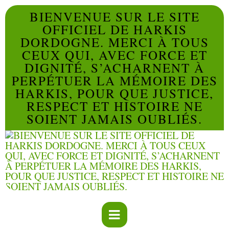
BIENVENUE SUR LE SITE
OFFICIEL DE HARKIS
DORDOGNE. MERCI À TOUS
CEUX QUI, AVEC FORCE ET
DIGNITÉ, S’ACHARNENT À
PERPÉTUER LA MÉMOIRE DES
HARKIS, POUR QUE JUSTICE,
RESPECT ET HISTOIRE NE
SOIENT JAMAIS OUBLIÉS.