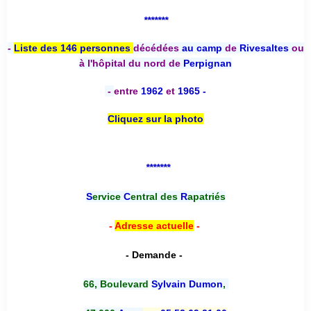
*******
-
Liste des 146 personnes
décédées
au camp
de
Rivesaltes
ou
à l'hôpital du nord de
Perpignan
-
entre
1962
et
1965 -
Cliquez sur la photo
*******
S
ervice
C
entral des
R
apatriés
-
Adresse actuelle
-
- Demande -
66, Boulevard
Sylvain Dumon
,