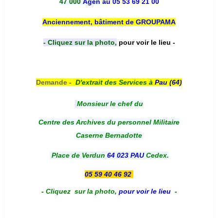
47 000
Agen
au 05 53 69 21 00
Anciennement, bâtiment de GROUPAMA
- Cliquez sur la photo,
pour voir le lieu -
Demande -
D'e
xtrait des Services à
Pau (64)
Monsieur le chef du
Centre des Archives du personnel Militaire
Caserne Bernadotte
Place de Verdun
64 023 PAU
Cedex.
05 59 40 46 92
-
Cliquez sur la photo
,
pour voir le lieu
-