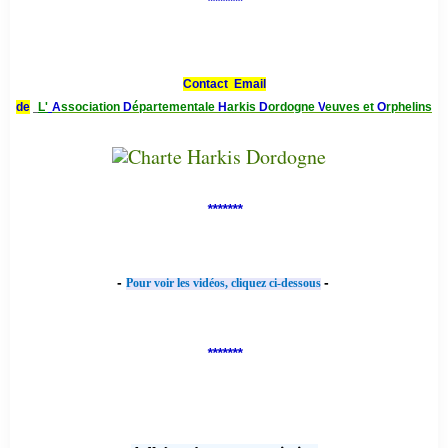
*******
Contact Email
de
L'
A
ssociation
D
épartementale
H
arkis
D
ordogne
V
euves et
O
rphelins
*******
-
-
Pour voir les vidéos, cliquez ci-dessous
*******