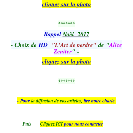
cliquez sur la photo
*******
Rappel
Noël 2017
-
Choix de
HD
"L'Art de perdre"
de "
Alice
Zeniter
" -
cliquez sur la photo
*******
-
Pour
la diffusion de vos articles,
lire notre charte.
Puis
Cliquez ICI
pour nous contacter