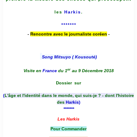
les
Harkis
.
*******
-
Rencontre avec le journaliste coréen
-
Song Mitsuyo ( Kousouté
)
er
Visite en
France
du 1
au 9 Décembre 2018
Dossier
sur
(
L'âge et l'identité dans le monde, qui suis-je ? - dont l'histoire
des
Harkis
)
*******
Les Harkis
Pour Commander