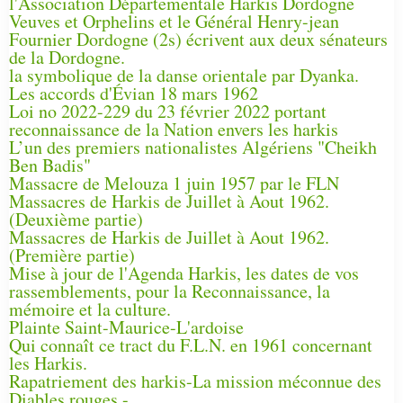
l'Association Départementale Harkis Dordogne
Veuves et Orphelins et le Général Henry-jean
Fournier Dordogne (2s) écrivent aux deux sénateurs
de la Dordogne.
la symbolique de la danse orientale par Dyanka.
Les accords d'Évian 18 mars 1962
Loi no 2022-229 du 23 février 2022 portant
reconnaissance de la Nation envers les harkis
L’un des premiers nationalistes Algériens "Cheikh
Ben Badis"
Massacre de Melouza 1 juin 1957 par le FLN
Massacres de Harkis de Juillet à Aout 1962.
(Deuxième partie)
Massacres de Harkis de Juillet à Aout 1962.
(Première partie)
Mise à jour de l'Agenda Harkis, les dates de vos
rassemblements, pour la Reconnaissance, la
mémoire et la culture.
Plainte Saint-Maurice-L'ardoise
Qui connaît ce tract du F.L.N. en 1961 concernant
les Harkis.
Rapatriement des harkis-La mission méconnue des
Diables rouges -