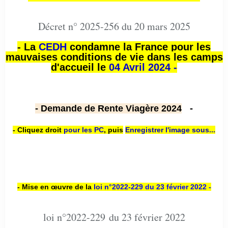
Décret n° 2025-256 du 20 mars 2025
- La
CEDH
condamne la France pour les
mauvaises conditions de vie dans les camps
d'accueil le
04 Avril 2024 -
- Demande de Rente Viagère 2024
-
- Cliquez droit
pour les PC
,
puis
Enregistrer l'image sous...
- Mise en œuvre de la
loi n
°2022-229
du 23 février 2022 -
loi n°2022-229 du 23 février 2022