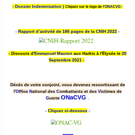
- Dossier Indemnisation )
Cliquez sur le logo de
l'ONACVG -
-
Rapport d’activité de 186 pages de la CNIH 2022
-
- Discours d'
Emmanuel Macron
aux Harkis à l'Élysée le
20
Septembre 2021
-
Décès de votre conjoint, vous devenez ressortissant de
l'
O
ffice
N
ational des
C
ombattants et des
V
ictimes de
.
ONaCVG
G
uerre
-
Cliquez ci-dessous
-