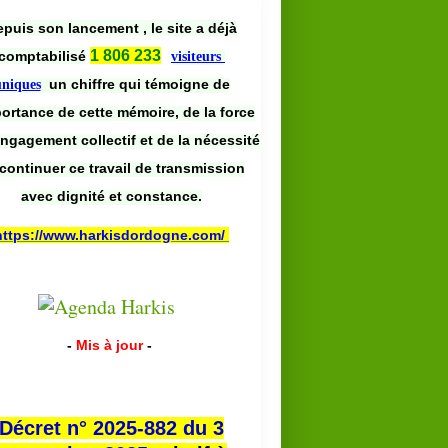
puis son lancement , le site a déjà
1 806 233
comptabilisé
visiteurs
un chiffre qui témoigne de
uniques
portance de cette mémoire, de la force
engagement collectif et de la nécessité
continuer ce travail de transmission
avec dignité et constance.
https://www.harkisdordogne.com/
-
Mis à jour
-
Décret n° 2025-882 du 3