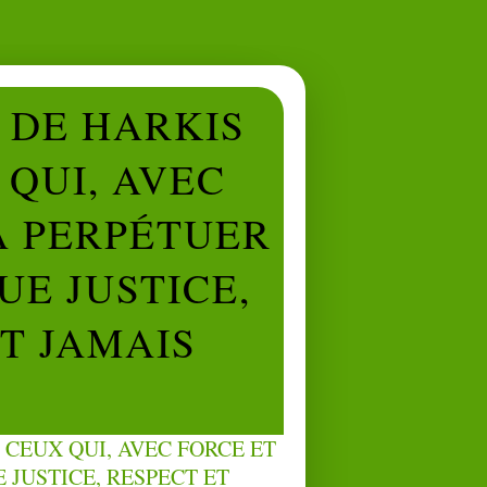
L DE HARKIS
QUI, AVEC
À PERPÉTUER
UE JUSTICE,
NT JAMAIS