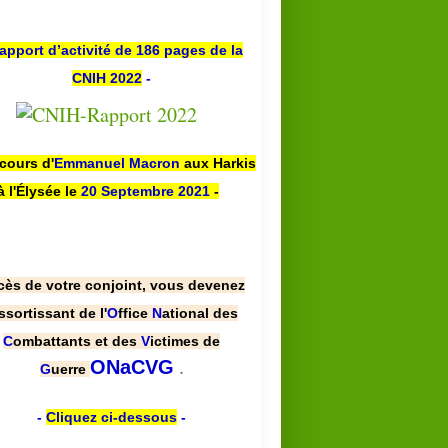
apport d’activité de 186 pages de la
CNIH 2022
-
scours d'
Emmanuel Macron
aux Harkis
à l'Élysée le
20 Septembre 2021
-
cès de votre conjoint, vous devenez
ssortissant de l'
O
ffice
N
ational des
C
ombattants et des
V
ictimes de
.
ONaCVG
G
uerre
-
Cliquez ci-dessous
-