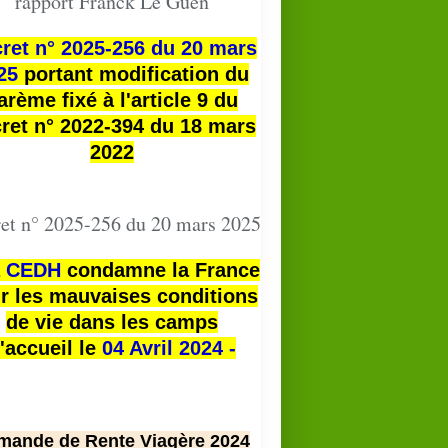
rapport Franck Le Guen
ret n° 2025-256 du 20 mars
25
portant modification du
arème fixé à l'article 9 du
ret n° 2022-394 du 18 mars
2022
et n° 2025-256 du 20 mars 2025
a
CEDH
condamne la France
r les mauvaises conditions
de vie dans les camps
'accueil le
04 Avril 2024 -
mande de Rente Viagère 2024