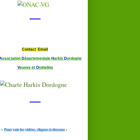
*******
Contact Email
A
ssociation
D
épartementale
H
arkis
D
ordogne
V
euves et
O
rphelins
*******
-
-
Pour voir les vidéos, cliquez ci-dessous