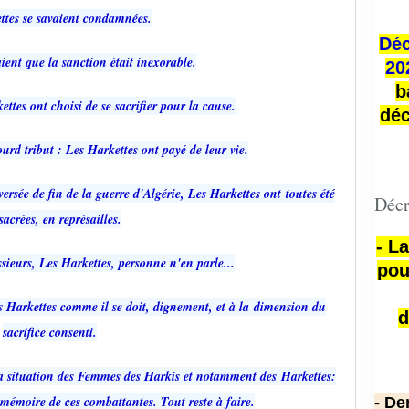
ttes se savaient condamnées.
Déc
ient que la sanction était inexorable.
20
b
ttes ont choisi de se sacrifier pour la cause.
déc
urd tribut : Les Harkettes ont payé de leur vie.
sée de fin de la guerre d'Algérie, Les Harkettes ont toutes été
Décr
acrées, en représailles.
- L
ieurs, Les Harkettes, personne n'en parle...
pou
s Harkettes comme il se doit, dignement, et à la dimension du
d
sacrifice consenti.
la situation des Femmes des Harkis et notamment des Harkettes:
a mémoire de ces combattantes. Tout reste à faire.
- De