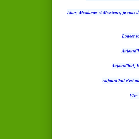
Alors, Mesdames et Messieurs, je vous 
Louées so
Aujourd'
Aujourd'hui, 
Aujourd'hui c'est a
Vive 