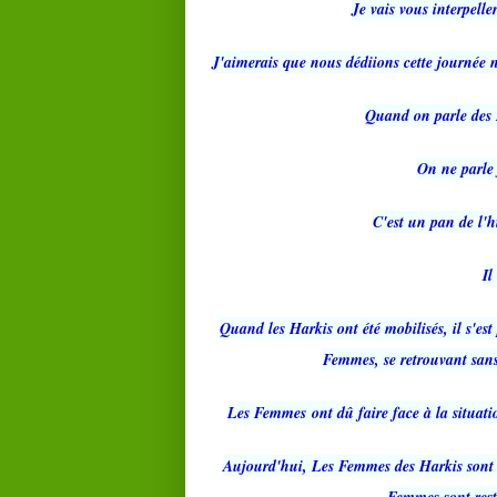
Je vais vous interpell
J'aimerais que nous dédiions cette journé
Quand on parle des 
On ne parle
C'est un pan de l'h
Il
Quand les Harkis ont été mobilisés, il s'es
Femmes, se retrouvant sans
Les Femmes
ont dû faire face à la situat
Aujourd'hui, Les Femmes des Harkis sont ve