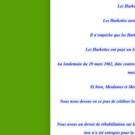
Les Harke
Les Harkettes sava
Il n'empêche que les Harke
Les Harkettes ont payé un lo
Au lendemain du 19 mars 1962, date controver
mass
Et bien, Mesdames et Mess
Nous nous devons en ce jour de célébrer le
Nous avons un devoir de réhabilitation sur 
rien n'a été entrepris pour l