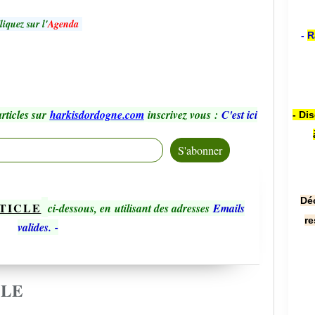
liquez sur l'
Agenda
-
R
rticles sur
harkisdordogne.com
inscrivez vous
:
C'est ici
- Di
Dé
TICLE
ci-dessous, en utilisant des adresses
Emails
re
valides.
-
CLE