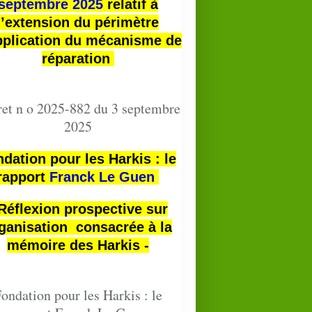
septembre 2025
relatif à
l’extension du périmètre
pplication du mécanisme de
réparation
et n o 2025-882 du 3 septembre
2025
dation pour les Harkis : le
rapport
Franck Le Guen
 Réflexion prospective sur
ganisation consacrée à la
mémoire des Harkis -
ondation pour les Harkis : le