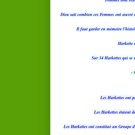
Femmes sont rest
Dieu sait combien ces Femmes
ont œuvré e
Il faut garder en mémoire l'hist
Harkette 
Sur 34 Harkettes qui se s
-
Les Harkettes ont p
Les Harkettes étaient 
Les Harkettes ont constitué un Groupe d