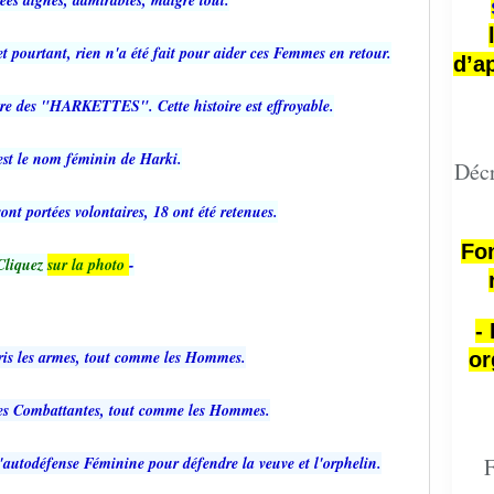
ées dignes, admirables, malgré tout.
t pourtant, rien n'a été fait pour aider ces Femmes en retour.
d’a
oire des "HARKETTES". Cette histoire est effroyable.
est le nom féminin de Harki.
Décr
ont portées volontaires, 18 ont été retenues.
Fon
Cliquez
sur la photo
-
-
ris les armes, tout comme les Hommes.
or
des Combattantes, tout comme les Hommes.
'autodéfense Féminine pour défendre la veuve et l'orphelin.
F