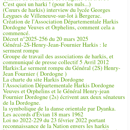
C'est quoi un harki ! (pour les nuls...)
(Cœurs de harkis) interview du lycée Georges
Leygues de Villeneuve-sur-lot à Bergerac.
Création de l'Association Départementale Harkis
Dordogne Veuves et Orphelins, comment cela a
commencé.
Décret n°2025-256 du 20 mars 2025
Général-2S-Henry-Jean-Fournier Harkis : le
serment rompu
Groupe de travail des associations de harkis, et
communiqué de presse collectif 5 Avril 2012
Harkis:Le serment rompu du Général (2S) Henry-
Jean Fournier ( Dordogne )
La charte du site Harkis Dordogne
l'Association Départementale Harkis Dordogne
Veuves et Orphelins et le Général Henry-jean
Fournier Dordogne (2s) écrivent aux deux sénateurs
de la Dordogne.
la symbolique de la danse orientale par Dyanka.
Les accords d'Évian 18 mars 1962
Loi no 2022-229 du 23 février 2022 portant
reconnaissance de la Nation envers les harkis