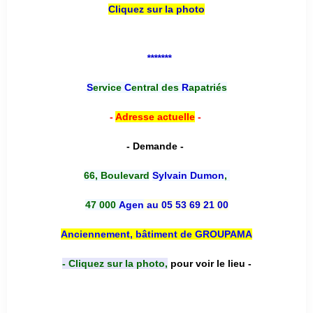
Cliquez sur la photo
*******
S
ervice
C
entral des
R
apatriés
-
Adresse actuelle
-
- Demande -
66, Boulevard
Sylvain Dumon
,
47 000
Agen
au 05 53 69 21 00
Anciennement, bâtiment de GROUPAMA
- Cliquez sur la photo,
pour voir le lieu -