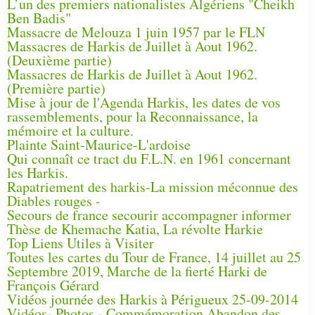
L’un des premiers nationalistes Algériens "Cheikh
Ben Badis"
Massacre de Melouza 1 juin 1957 par le FLN
Massacres de Harkis de Juillet à Aout 1962.
(Deuxième partie)
Massacres de Harkis de Juillet à Aout 1962.
(Première partie)
Mise à jour de l'Agenda Harkis, les dates de vos
rassemblements, pour la Reconnaissance, la
mémoire et la culture.
Plainte Saint-Maurice-L'ardoise
Qui connaît ce tract du F.L.N. en 1961 concernant
les Harkis.
Rapatriement des harkis-La mission méconnue des
Diables rouges -
Secours de france secourir accompagner informer
Thèse de Khemache Katia, La révolte Harkie
Top Liens Utiles à Visiter
Toutes les cartes du Tour de France, 14 juillet au 25
Septembre 2019, Marche de la fierté Harki de
François Gérard
Vidéos journée des Harkis à Périgueux 25-09-2014
Vidéos- Photos - Commémoration Abandon des