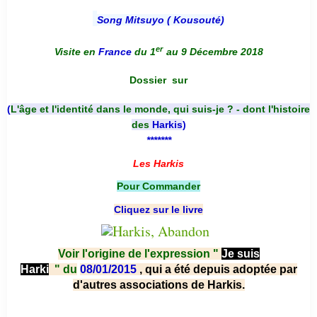
Song Mitsuyo ( Kousouté
)
er
Visite en
France
du 1
au 9 Décembre 2018
Dossier
sur
(
L'âge et l'identité dans le monde, qui suis-je ? - dont l'histoire
des
Harkis
)
*******
Les Harkis
Pour Commander
Cliquez sur le livre
Voir l'origine de l'expression "
Je suis
Harki
"
du
08/01/2015
, qui a été depuis adoptée par
d'autres associations de Harkis.