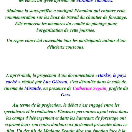
les élèves du lycée agricole de
Mirande Valentées
.
Madame la sous-préfète a souligné l’émotion qui entoure cette
commémoration sur les lieux de travail du chantier de forestage.
Elle remercia les membres du comité de pilotage pour
l’organisation de cette journée.
Un repas convivial rassembla tous les participants autour d’un
délicieux couscous.
L’après-midi, la projection d’un documentaire «
Harkis, le pays
caché
» réalisé par
Luc Gétreau
, s’est déroulée dans la salle de
cinéma de
Mirande
, en présence de
Catherine Seguin
, préfète du
Gers
.
Au terme de la projection, le débat s’est engagé entre les
spectateurs et le réalisateur. Plusieurs personnes ayant vécu dans
les camps d’hébergement et dans les hameaux de forestage ont
exprimé leurs souvenirs douloureux justement présentés dans ce
film. Un des fils de Madame Seguin dira son émotion face à la