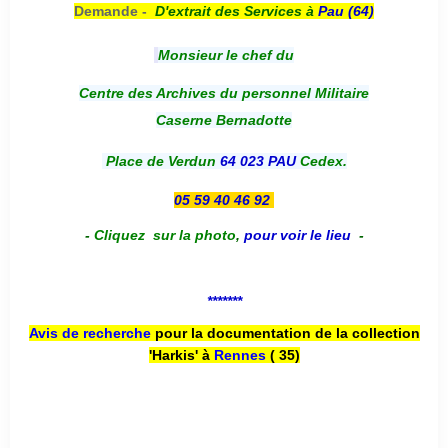
Demande -
D'e
xtrait des Services à
Pau (64)
Monsieur le chef du
Centre des Archives du personnel Militaire
Caserne Bernadotte
Place de Verdun
64 023 PAU
Cedex.
05 59 40 46 92
-
Cliquez sur la photo
,
pour voir le lieu
-
*******
Avis de recherche
pour la documentation de la collection
'Harkis' à
Rennes
( 35)