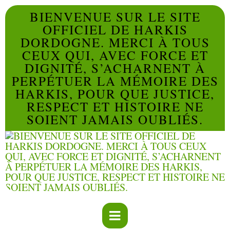
BIENVENUE SUR LE SITE
OFFICIEL DE HARKIS
DORDOGNE. MERCI À TOUS
CEUX QUI, AVEC FORCE ET
DIGNITÉ, S’ACHARNENT À
PERPÉTUER LA MÉMOIRE DES
HARKIS, POUR QUE JUSTICE,
RESPECT ET HISTOIRE NE
SOIENT JAMAIS OUBLIÉS.