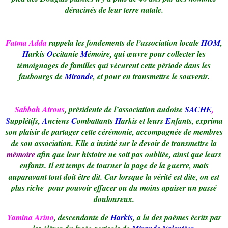
déracinés de leur terre natale.
Fatma Adda
rappela les fondements de l’association locale
HOM
,
H
arkis
O
ccitanie
M
émoire, qui œuvre pour collecter les
témoignages de familles qui vécurent cette période dans les
faubourgs de
Mirande
, et pour en transmettre le souvenir.
Sabbah Atrous
, présidente de l’association audoise
SACHE
,
S
upplétifs,
A
nciens
C
ombattants
H
arkis et leurs
E
nfants, exprima
son plaisir de partager cette cérémonie, accompagnée de membres
de son association. Elle a insisté sur le devoir de transmettre la
mémoire
afin que leur histoire ne soit pas oubliée, ainsi que leurs
enfants. Il est temps de tourner la page de la guerre, mais
auparavant tout doit être dit. Car lorsque la vérité est dite, on est
plus riche pour pouvoir effacer ou du moins apaiser un passé
douloureux.
Yamina Arino
, descendante de
Harkis
, a lu des poèmes écrits par