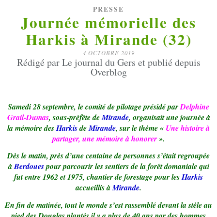
PRESSE
Journée mémorielle des
Harkis à Mirande (32)
4 OCTOBRE 2019
Rédigé par Le journal du Gers et publié depuis
Overblog
Samedi 28 septembre, le comité de pilotage présidé par
Delphine
Grail-Dumas
, sous-préfète de
Mirande
, organisait une journée à
la mémoire des
Harkis
de
Mirande
, sur le thème «
Une histoire à
partager, une mémoire à honorer
».
Dès le matin, près d’une centaine de personnes s’était regroupée
à
Berdoues
pour parcourir les sentiers de la forêt domaniale qui
fut entre 1962 et 1975, chantier de forestage pour les
Harkis
accueillis à
Mirande
.
En fin de matinée, tout le monde s’est rassemblé devant la stèle au
pied des Douglas plantés il y a plus de 40 ans par des hommes