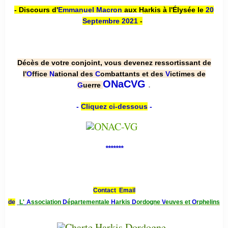
- Discours d'
Emmanuel Macron
aux Harkis à l'Élysée le
20
Septembre 2021
-
Décès de votre conjoint, vous devenez ressortissant de
l'
O
ffice
N
ational des
C
ombattants et des
V
ictimes de
.
ONaCVG
G
uerre
-
Cliquez ci-dessous
-
*******
Contact Email
de
L'
A
ssociation
D
épartementale
H
arkis
D
ordogne
V
euves et
O
rphelins