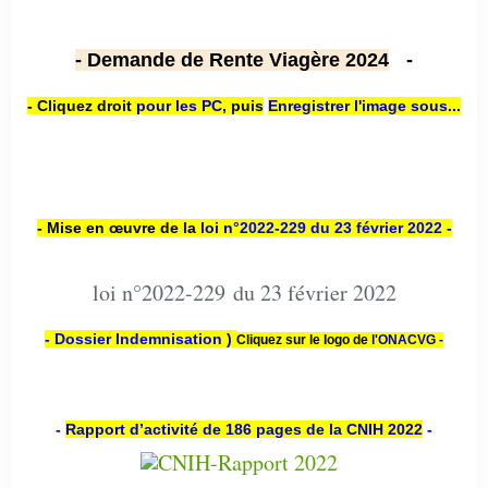
- Demande de Rente Viagère 2024
-
- Cliquez droit
pour les PC
,
puis
Enregistrer l'image sous...
- Mise en œuvre de la
loi n
°2022-229
du 23 février 2022 -
loi n°2022-229 du 23 février 2022
- Dossier Indemnisation )
Cliquez sur le logo de
l'ONACVG -
-
Rapport d’activité de 186 pages de la CNIH 2022
-