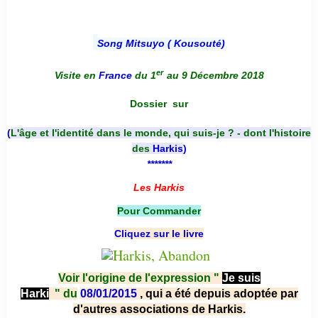
Song Mitsuyo ( Kousouté
)
er
Visite en
France
du 1
au 9 Décembre 2018
Dossier
sur
(
L'âge et l'identité dans le monde, qui suis-je ? - dont l'histoire
des
Harkis
)
*******
Les Harkis
Pour Commander
Cliquez sur le livre
Voir l'origine de l'expression "
Je suis
Harki
"
du
08/01/2015
, qui a été depuis adoptée par
d'autres associations de Harkis.