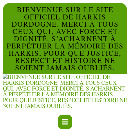
BIENVENUE SUR LE SITE
OFFICIEL DE HARKIS
DORDOGNE. MERCI À TOUS
CEUX QUI, AVEC FORCE ET
DIGNITÉ, S’ACHARNENT À
PERPÉTUER LA MÉMOIRE DES
HARKIS, POUR QUE JUSTICE,
RESPECT ET HISTOIRE NE
SOIENT JAMAIS OUBLIÉS.