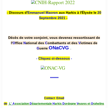
- Discours d'
Emmanuel Macron
aux Harkis à l'Élysée le
20
Septembre 2021
-
Décès de votre conjoint, vous devenez ressortissant de
l'
O
ffice
N
ational des
C
ombattants et des
V
ictimes de
.
ONaCVG
G
uerre
-
Cliquez ci-dessous
-
*******
Contact Email
de
L'
A
ssociation
D
épartementale
H
arkis
D
ordogne
V
euves et
O
rphelins