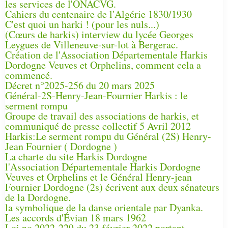
les services de l'ONACVG.
Cahiers du centenaire de l'Algérie 1830/1930
C'est quoi un harki ! (pour les nuls...)
(Cœurs de harkis) interview du lycée Georges
Leygues de Villeneuve-sur-lot à Bergerac.
Création de l'Association Départementale Harkis
Dordogne Veuves et Orphelins, comment cela a
commencé.
Décret n°2025-256 du 20 mars 2025
Général-2S-Henry-Jean-Fournier Harkis : le
serment rompu
Groupe de travail des associations de harkis, et
communiqué de presse collectif 5 Avril 2012
Harkis:Le serment rompu du Général (2S) Henry-
Jean Fournier ( Dordogne )
La charte du site Harkis Dordogne
l'Association Départementale Harkis Dordogne
Veuves et Orphelins et le Général Henry-jean
Fournier Dordogne (2s) écrivent aux deux sénateurs
de la Dordogne.
la symbolique de la danse orientale par Dyanka.
Les accords d'Évian 18 mars 1962
Loi no 2022-229 du 23 février 2022 portant