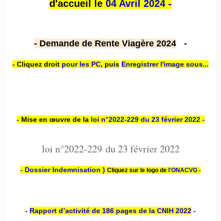
d'accueil le
04 Avril 2024 -
- Demande de Rente Viagère 2024
-
- Cliquez droit
pour les PC
,
puis
Enregistrer l'image sous...
- Mise en œuvre de la
loi n
°2022-229
du 23 février 2022 -
loi n°2022-229 du 23 février 2022
- Dossier Indemnisation )
Cliquez sur le logo de
l'ONACVG -
-
Rapport d’activité de 186 pages de la CNIH 2022
-