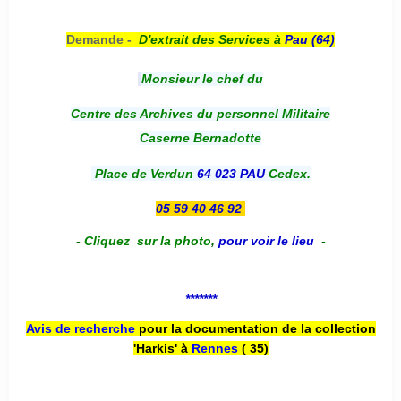
Demande -
D'e
xtrait des Services à
Pau (64)
Monsieur le chef du
Centre des Archives du personnel Militaire
Caserne Bernadotte
Place de Verdun
64 023 PAU
Cedex.
05 59 40 46 92
-
Cliquez sur la photo
,
pour voir le lieu
-
*******
Avis de recherche
pour la documentation de la collection
'Harkis' à
Rennes
( 35)