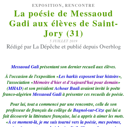
,
EXPOSITION
RENCONTRE
La poésie de Messaoud
Gadi aux élèves de Saint-
Jory (31)
5 JUILLET 2019
Rédigé par La Dépêche et publié depuis Overblog
Messaoud Gali
présentant son dernier recueil aux élèves.
À l'occasion de l'exposition «
Les harkis exposent leur histoire
»,
l'association «
Mémoire d'hier et d'Aujourd'hui pour demain
»
(
MHAD
) et son président
Achour Baali
avaient invité le poète
franco-algérien
Messaoud Gadi
à présenter ces recueils de poésie.
Pour lui, tout a commencé par une rencontre, celle de son
professeur de français du collège de
Bagnol-sur-Cèze
qui lui a
fait découvrir la littérature française, lui a appris à aimer les mots.
«
À ce moment-là, je me suis tourné vers la poésie, mes poèmes,