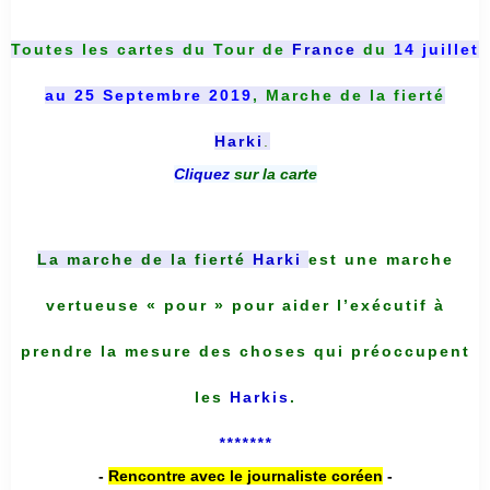
Toutes les cartes du
Tour de
France
du
14 juillet
au 25 Septembre 2019
, Marche de la fierté
Harki
.
Cliquez
sur la carte
La marche de la fierté
Harki
est une marche
vertueuse « pour » pour aider l’exécutif à
prendre la mesure des choses qui préoccupent
les
Harkis
.
*******
-
Rencontre avec le journaliste coréen
-