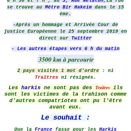
6 h 30 et 7 h , au
3, Rue Nélaton
,
La rue
se trouve au
Métro Bir Hakeim
dans le 15
ème.
-Après un hommage et Arrivée Cour de
justice Européenne le 25 septembre 2019 en
direct sur
Twitter
- Les autres étapes vers 6 h du matin
3500 km à parcourir
2 pays visités 1 mot d'ordre
: ni
Traîtres
ni résignés.
Traîtres
Les
harkis
ne sont pas des
ils
sont les victimes de la trahison comme
d’autres compatriotes ont pu l'être
avant eux.
Le souhait :
Que la
France
fasse pour les
Harkis