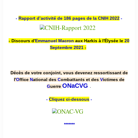
-
Rapport d’activité de 186 pages de la CNIH 2022
-
- Discours d'
Emmanuel Macron
aux Harkis à l'Élysée le
20
Septembre 2021
-
Décès de votre conjoint, vous devenez ressortissant de
l'
O
ffice
N
ational des
C
ombattants et des
V
ictimes de
.
ONaCVG
G
uerre
-
Cliquez ci-dessous
-
*******