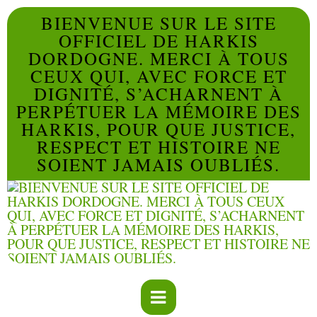
BIENVENUE SUR LE SITE
OFFICIEL DE HARKIS
DORDOGNE. MERCI À TOUS
CEUX QUI, AVEC FORCE ET
DIGNITÉ, S’ACHARNENT À
PERPÉTUER LA MÉMOIRE DES
HARKIS, POUR QUE JUSTICE,
RESPECT ET HISTOIRE NE
SOIENT JAMAIS OUBLIÉS.