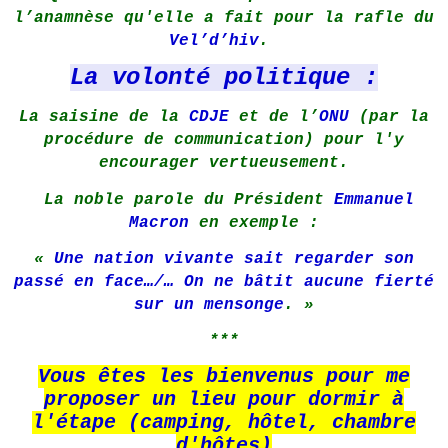
l’anamnèse qu'elle a fait pour la rafle du
Vel’d’hiv
.
La volonté politique :
La saisine de la
CDJE
et de l’
ONU
(par la
procédure de communication) pour l'y
encourager vertueusement.
La noble parole du Président
Emmanuel
Macron
en exemple :
«
Une nation vivante sait regarder son
passé en face…/… On ne bâtit aucune fierté
sur un mensonge
. »
***
Vous êtes les bienvenus pour me
proposer un lieu pour dormir à
l'étape (camping, hôtel, chambre
d'hôtes)