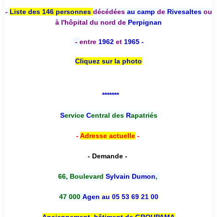
-
Liste des 146 personnes
décédées
au camp
de
Rivesaltes
ou
à l'hôpital du nord de
Perpignan
-
entre
1962
et
1965 -
Cliquez sur la photo
*******
S
ervice
C
entral des
R
apatriés
-
Adresse actuelle
-
- Demande -
66, Boulevard
Sylvain Dumon
,
47 000
Agen
au 05 53 69 21 00
Anciennement, bâtiment de GROUPAMA