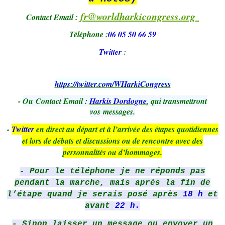
fr@worldharkicongress.org
Contact Email :
Téléphone :
06 05 50 66 59
Twitter
:
https://twitter.com/WHarkiCongress
-
Ou
Contact Email :
Harkis Dordogne
, qui transmettront
vos messages.
-
Twitter
en direct au départ et à l’arrivée des étapes quotidiennes
et lors de débats et discussions ou de rencontre avec des
personnalités ou d’hommages.
- Pour le téléphone je ne réponds pas
pendant la marche, mais après la fin de
l’étape quand je serais posé après
18 h
et
avant
22 h.
- Sinon laisser un message ou
envoyer un