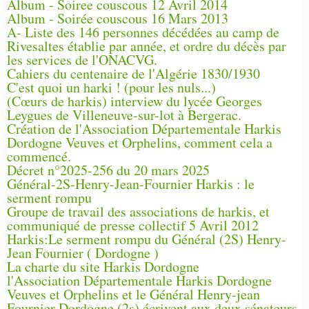
Album - Soiree couscous 12 Avril 2014
Album - Soirée couscous 16 Mars 2013
A- Liste des 146 personnes décédées au camp de
Rivesaltes établie par année, et ordre du décès par
les services de l'ONACVG.
Cahiers du centenaire de l'Algérie 1830/1930
C'est quoi un harki ! (pour les nuls...)
(Cœurs de harkis) interview du lycée Georges
Leygues de Villeneuve-sur-lot à Bergerac.
Création de l'Association Départementale Harkis
Dordogne Veuves et Orphelins, comment cela a
commencé.
Décret n°2025-256 du 20 mars 2025
Général-2S-Henry-Jean-Fournier Harkis : le
serment rompu
Groupe de travail des associations de harkis, et
communiqué de presse collectif 5 Avril 2012
Harkis:Le serment rompu du Général (2S) Henry-
Jean Fournier ( Dordogne )
La charte du site Harkis Dordogne
l'Association Départementale Harkis Dordogne
Veuves et Orphelins et le Général Henry-jean
Fournier Dordogne (2s) écrivent aux deux sénateurs