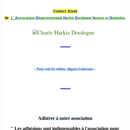
Contact Email
de
L'
A
ssociation
D
épartementale
H
arkis
D
ordogne
V
euves et
O
rphelins
*******
-
-
Pour voir les vidéos, cliquez ci-dessous
*******
Adhérer à notre association
" Les adhésions sont indispensables à l'association pour