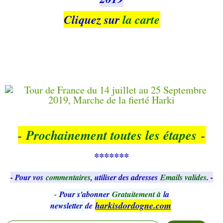
Cliquez sur
la carte
-
Prochainement toutes les
étapes
-
*******
- Pour vos
commentaires
, utiliser des adresses
Emails valides
. -
-
Pour s'abonner
Gratuitement à
la
harkisdordogne.com
newsletter
de