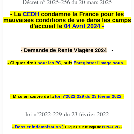
Décret n° 2025-256 du 20 mars 2025
- La
CEDH
condamne la France pour les
mauvaises conditions de vie dans les camps
d'accueil le
04 Avril 2024 -
- Demande de Rente Viagère 2024
-
- Cliquez droit
pour les PC
,
puis
Enregistrer l'image sous...
- Mise en œuvre de la
loi n
°2022-229
du 23 février 2022 -
loi n°2022-229 du 23 février 2022
- Dossier Indemnisation )
Cliquez sur le logo de
l'ONACVG -