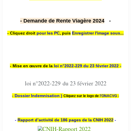
- Demande de Rente Viagère 2024
-
- Cliquez droit
pour les PC
,
puis
Enregistrer l'image sous...
- Mise en œuvre de la
loi n
°2022-229
du 23 février 2022 -
loi n°2022-229 du 23 février 2022
- Dossier Indemnisation )
Cliquez sur le logo de
l'ONACVG -
-
Rapport d’activité de 186 pages de la CNIH 2022
-