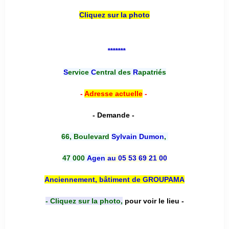
Cliquez sur la photo
*******
S
ervice
C
entral des
R
apatriés
-
Adresse actuelle
-
- Demande -
66, Boulevard
Sylvain Dumon
,
47 000
Agen
au 05 53 69 21 00
Anciennement, bâtiment de GROUPAMA
- Cliquez sur la photo,
pour voir le lieu -