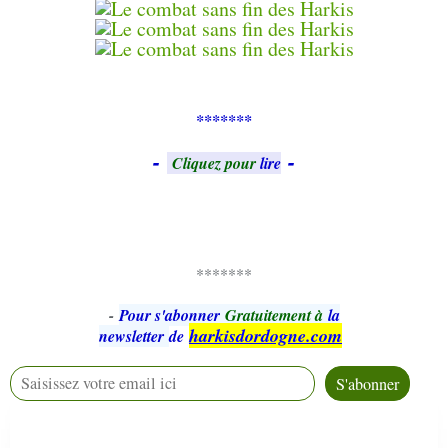
*******
-
-
Cliquez pour
lire
*******
-
Pour s'abonner
Gratuitement à
la
harkisdordogne.com
newsletter
de