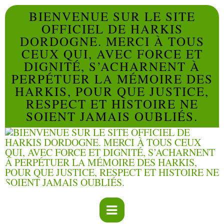
BIENVENUE SUR LE SITE
OFFICIEL DE HARKIS
DORDOGNE. MERCI À TOUS
CEUX QUI, AVEC FORCE ET
DIGNITÉ, S’ACHARNENT À
PERPÉTUER LA MÉMOIRE DES
HARKIS, POUR QUE JUSTICE,
RESPECT ET HISTOIRE NE
SOIENT JAMAIS OUBLIÉS.