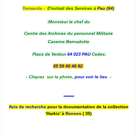
Demande -
D'e
xtrait des Services à
Pau (64)
Monsieur le chef du
Centre des Archives du personnel Militaire
Caserne Bernadotte
Place de Verdun
64 023 PAU
Cedex.
05 59 40 46 92
-
Cliquez sur la photo
,
pour voir le lieu
-
*******
Avis de recherche
pour la documentation de la collection
'Harkis' à
Rennes
( 35)