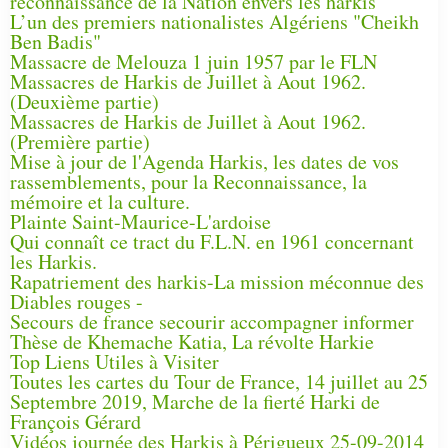
reconnaissance de la Nation envers les harkis
L’un des premiers nationalistes Algériens "Cheikh
Ben Badis"
Massacre de Melouza 1 juin 1957 par le FLN
Massacres de Harkis de Juillet à Aout 1962.
(Deuxième partie)
Massacres de Harkis de Juillet à Aout 1962.
(Première partie)
Mise à jour de l'Agenda Harkis, les dates de vos
rassemblements, pour la Reconnaissance, la
mémoire et la culture.
Plainte Saint-Maurice-L'ardoise
Qui connaît ce tract du F.L.N. en 1961 concernant
les Harkis.
Rapatriement des harkis-La mission méconnue des
Diables rouges -
Secours de france secourir accompagner informer
Thèse de Khemache Katia, La révolte Harkie
Top Liens Utiles à Visiter
Toutes les cartes du Tour de France, 14 juillet au 25
Septembre 2019, Marche de la fierté Harki de
François Gérard
Vidéos journée des Harkis à Périgueux 25-09-2014