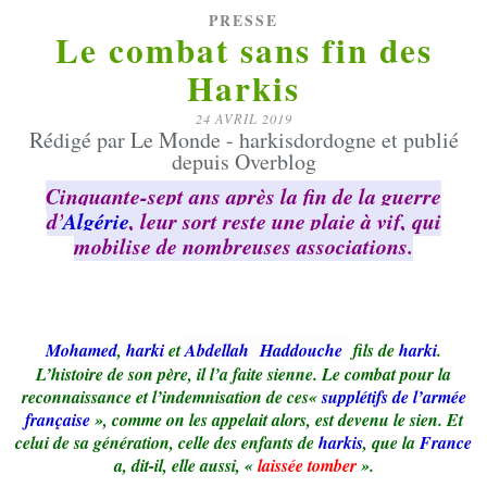
PRESSE
Le combat sans fin des
Harkis
24 AVRIL 2019
Rédigé par Le Monde - harkisdordogne et publié
depuis Overblog
Cinquante-sept ans après la fin de la guerre
d’
Algérie
, leur sort reste une plaie à vif, qui
mobilise de nombreuses associations.
Mohamed
,
harki
et
Abdellah
Haddouche
fils de
harki
.
L’histoire de son père, il l’a faite sienne. Le combat pour la
reconnaissance et l’indemnisation de ces«
supplétifs de l’armée
française
», comme on les appelait alors, est devenu le sien. Et
celui de sa génération, celle des enfants de
harkis
, que la
France
a, dit-il, elle aussi, «
laissée tomber
».