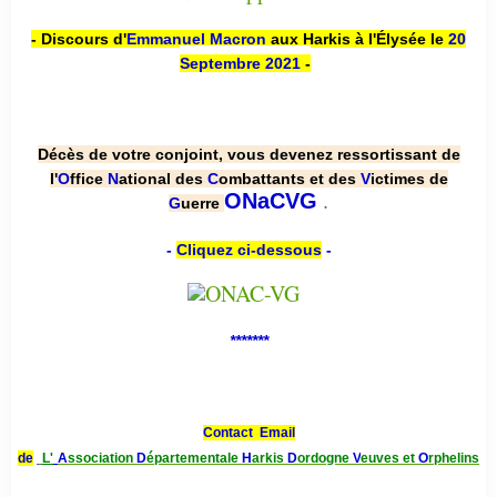
- Discours d'
Emmanuel Macron
aux Harkis à l'Élysée le
20
Septembre 2021
-
Décès de votre conjoint, vous devenez ressortissant de
l'
O
ffice
N
ational des
C
ombattants et des
V
ictimes de
.
ONaCVG
G
uerre
-
Cliquez ci-dessous
-
*******
Contact Email
de
L'
A
ssociation
D
épartementale
H
arkis
D
ordogne
V
euves et
O
rphelins