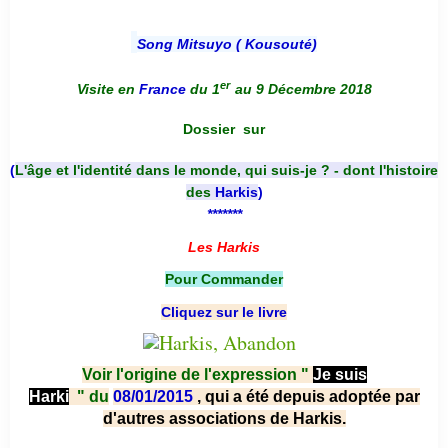
Song Mitsuyo ( Kousouté
)
er
Visite en
France
du 1
au 9 Décembre 2018
Dossier
sur
(
L'âge et l'identité dans le monde, qui suis-je ? - dont l'histoire
des
Harkis
)
*******
Les Harkis
Pour Commander
Cliquez sur le livre
Voir l'origine de l'expression "
Je suis
Harki
"
du
08/01/2015
, qui a été depuis adoptée par
d'autres associations de Harkis.