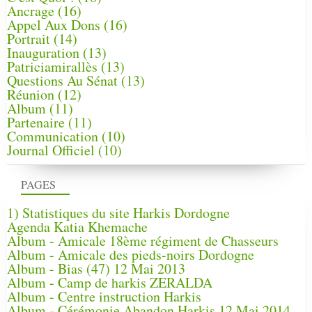
Ancrage
(16)
Appel Aux Dons
(16)
Portrait
(14)
Inauguration
(13)
Patriciamirallès
(13)
Questions Au Sénat
(13)
Réunion
(12)
Album
(11)
Partenaire
(11)
Communication
(10)
Journal Officiel
(10)
PAGES
1) Statistiques du site Harkis Dordogne
Agenda Katia Khemache
Album - Amicale 18ème régiment de Chasseurs
Album - Amicale des pieds-noirs Dordogne
Album - Bias (47) 12 Mai 2013
Album - Camp de harkis ZERALDA
Album - Centre instruction Harkis
Album - Cérémonie Abandon Harkis 12 Mai 2014