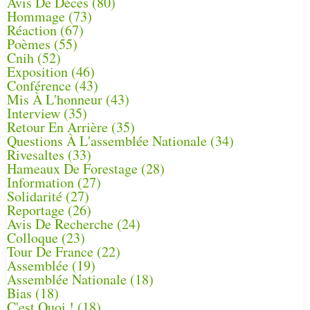
Avis De Décès
(80)
Hommage
(73)
Réaction
(67)
Poèmes
(55)
Cnih
(52)
Exposition
(46)
Conférence
(43)
Mis À L'honneur
(43)
Interview
(35)
Retour En Arrière
(35)
Questions À L'assemblée Nationale
(34)
Rivesaltes
(33)
Hameaux De Forestage
(28)
Information
(27)
Solidarité
(27)
Reportage
(26)
Avis De Recherche
(24)
Colloque
(23)
Tour De France
(22)
Assemblée
(19)
Assemblée Nationale
(18)
Bias
(18)
C'est Quoi !
(18)