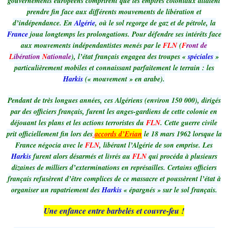
gouvernements européens comprirent que les empires coloniaux allaient
prendre fin face aux différents mouvements de libération et
d’indépendance. En
Algérie
, où le sol regorge de gaz et de pétrole, la
France
joua longtemps les prolongations. Pour défendre ses intérêts face
aux mouvements indépendantistes menés par le
FLN
(
F
ront de
L
ibération
N
ationale
), l’état français engagea des troupes «
spéciales
»
particulièrement mobiles et connaissant parfaitement le terrain : les
Harkis
(« mouvement » en arabe).
Pendant de très longues années, ces Algériens (environ 150 000), dirigés
par des officiers français, furent les anges-gardiens de cette colonie en
déjouant les plans et les actions terroristes du
FLN
. Cette guerre civile
prit officiellement fin lors des
accords d’Evian
le 18 mars 1962 lorsque la
France négocia avec le
FLN
, libérant l’Algérie de son emprise. Les
Harkis
furent alors désarmés et livrés au
FLN
qui procéda à plusieurs
dizaines de milliers d’exterminations en représailles. Certains officiers
français refusèrent d’être complices de ce massacre et poussèrent l’état à
organiser un rapatriement des
Harkis
« épargnés » sur le sol français.
Une enfance entre barbelés et couvre-feu !