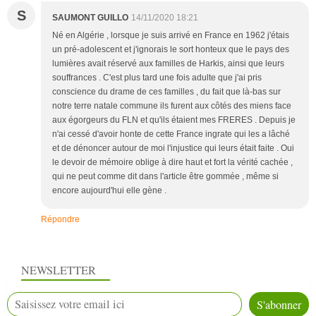
S
SAUMONT GUILLO
14/11/2020 18:21
Né en Algérie , lorsque je suis arrivé en France en 1962 j'étais
un pré-adolescent et j'ignorais le sort honteux que le pays des
lumières avait réservé aux familles de Harkis, ainsi que leurs
souffrances . C'est plus tard une fois adulte que j'ai pris
conscience du drame de ces familles , du fait que là-bas sur
notre terre natale commune ils furent aux côtés des miens face
aux égorgeurs du FLN et qu'ils étaient mes FRERES . Depuis je
n'ai cessé d'avoir honte de cette France ingrate qui les a lâché
et de dénoncer autour de moi l'injustice qui leurs était faite . Oui
le devoir de mémoire oblige à dire haut et fort la vérité cachée ,
qui ne peut comme dit dans l'article être gommée , même si
encore aujourd'hui elle gène .
Répondre
NEWSLETTER