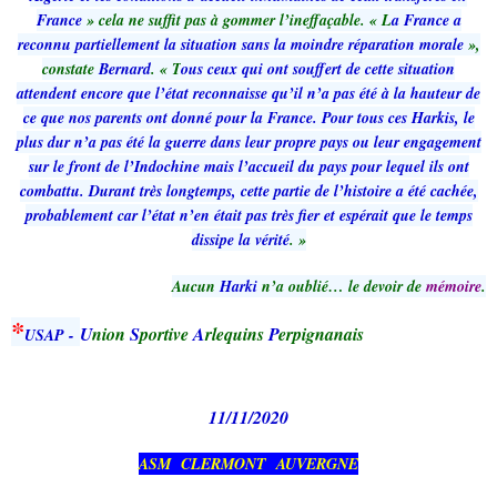
France
» cela ne suffit pas à gommer l’ineffaçable. « L
a France a
reconnu partiellement la situation sans la moindre réparation morale
»,
constate
Bernard
. « T
ous ceux qui ont souffert de cette situation
attendent encore que l’état reconnaisse qu’il n’a pas été à la hauteur de
ce que nos parents ont donné pour la France. Pour tous ces Harkis, le
plus dur n’a pas été la guerre dans leur propre pays ou leur engagement
sur le front de l’Indochine mais l’accueil du pays pour lequel ils ont
combattu. Durant très longtemps, cette partie de l’histoire a été cachée,
probablement car l’état n’en était pas très fier et espérait que le temps
dissipe la vérité
. »
Aucun
Harki
n’a oublié… le devoir de
mémoire
.
*
U
nion
S
portive
A
rlequins
P
erpignanais
USAP -
11/11/2020
ASM CLERMONT AUVERGNE