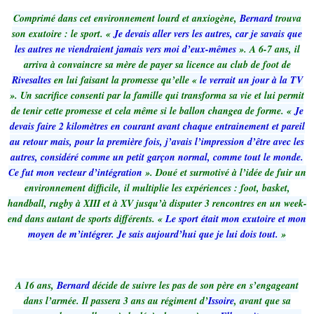
Comprimé dans cet environnement lourd et anxiogène,
Bernard
trouva
son exutoire : le sport. «
Je devais aller vers les autres, car je savais que
les autres ne viendraient jamais vers moi d’eux-mêmes
». A 6-7 ans, il
arriva à convaincre sa mère de payer sa licence au club de foot de
Rivesaltes
en lui faisant la promesse qu’elle «
le verrait un jour à la TV
». Un sacrifice consenti par la famille qui transforma sa vie et lui permit
de tenir cette promesse et cela même si le ballon changea de forme. «
Je
devais faire 2 kilomètres en courant avant chaque entrainement et pareil
au retour mais, pour la première fois, j’avais l’impression d’être avec les
autres, considéré comme un petit garçon normal, comme tout le monde.
Ce fut mon vecteur d’intégration
». Doué et surmotivé à l’idée de fuir un
environnement difficile, il multiplie les expériences : foot, basket,
handball, rugby à XIII et à XV jusqu’à disputer 3 rencontres en un week-
end dans autant de sports différents. «
Le sport était mon exutoire et mon
moyen de m’intégrer. Je sais aujourd’hui que je lui dois tout.
»
A 16 ans,
Bernard
décide de suivre les pas de son père en s’engageant
dans l’armée. Il passera 3 ans au régiment d’
Issoire
, avant que sa