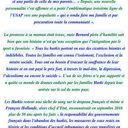
et une partie de celle de mes parents…
» Depuis, une nouvelle
personnalité s’est affirmée et a porté l’emblématique troisième ligne de
l’
USAP
vers une popularité «
qui a rendu fière ma famille et par
procuration toute la communauté
».
La promesse à sa maman était tenue, mais
Bernard
plein d’humilité sait
bien que son histoire n’est qu’une exception que l’intégration par le
sport a favorisée. «
Tous les harkis portent en eux des cicatrices béantes et
indélébiles. Toutes les familles ont connu l’isolement, l’exclusion et la
misère sociale. Tous ont eu besoin d’évacuer la souffrance de leur
histoire et en ont payé le prix fort, à travers le mal-être, la dépression,
l’alcoolisme ou encore le suicide
». L’un de ses frères n’a pas supporté et
a quitté ce monde de drames endurés par les familles
Harki
depuis leur
arrivée sur le sol de notre pays.
Les
Harkis
restent une tâche de sang sur le drapeau français et même si
François Hollande
, alors chef d’Etat, reconnaissait en septembre 2016
plus de 50 ans après les faits «
la responsabilité des gouvernements
français dans l’abandon des harkis, les massacres de ceux restés en
Algérie et les conditions d’accueil inhumaines de ceux transférés en