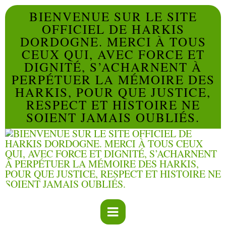
BIENVENUE SUR LE SITE
OFFICIEL DE HARKIS
DORDOGNE. MERCI À TOUS
CEUX QUI, AVEC FORCE ET
DIGNITÉ, S’ACHARNENT À
PERPÉTUER LA MÉMOIRE DES
HARKIS, POUR QUE JUSTICE,
RESPECT ET HISTOIRE NE
SOIENT JAMAIS OUBLIÉS.