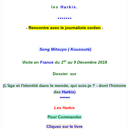
les
Harkis
.
*******
-
Rencontre avec le journaliste coréen
-
Song Mitsuyo ( Kousouté
)
er
Visite en
France
du 1
au 9 Décembre 2018
Dossier
sur
(
L'âge et l'identité dans le monde, qui suis-je ? - dont l'histoire
des
Harkis
)
*******
Les Harkis
Pour Commander
Cliquez sur le livre