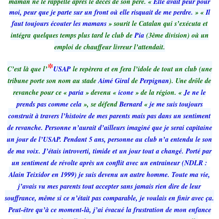
maman ne le rappelle après le décès de son père. «
Elle avait peur pour
moi, peur que je parte sur un front où elle risquait de me perdre.
» «
Il
faut toujours écouter les mamans
» sourit le Catalan qui s’exécuta et
intégra
quelques temps plus tard le club de
Pia
(3ème division) où un
emploi de chauffeur livreur l’attendait.
*
C’est là que l’
USAP
le repèrera et en fera l’idole de tout un club (une
tribune porte son nom au stade
Aimé Giral
de
Perpignan
). Une drôle de
revanche pour ce «
paria
» devenu «
icone
» de la région. «
Je ne le
prends pas comme cela
», se défend
Bernard
«
je me suis toujours
construit à travers l’histoire de mes parents mais pas dans un sentiment
de revanche. Personne n’aurait d’ailleurs imaginé que je serai capitaine
un jour de l’USAP. Pendant 5 ans, personne au club n’a entendu le son
de ma voix. J’étais introverti, timide et un jour tout a changé. Porté par
un sentiment de révolte après un conflit avec un entraineur (NDLR :
Alain Teixidor en 1999) je suis devenu un autre homme. Toute ma vie,
j’avais vu mes parents tout accepter sans jamais rien dire de leur
souffrance, même si ce n’était pas comparable, je voulais en finir avec ça.
Peut-être qu’à ce moment-là, j’ai évacué la frustration de mon enfance