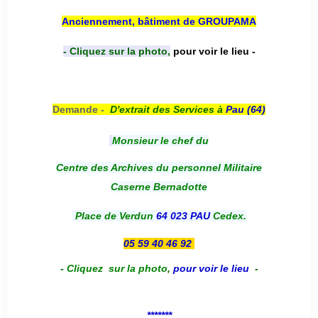
Anciennement, bâtiment de GROUPAMA
- Cliquez sur la photo,
pour voir le lieu -
Demande -
D'e
xtrait des Services à
Pau (64)
Monsieur le chef du
Centre des Archives du personnel Militaire
Caserne Bernadotte
Place de Verdun
64 023 PAU
Cedex.
05 59 40 46 92
-
Cliquez sur la photo
,
pour voir le lieu
-
*******