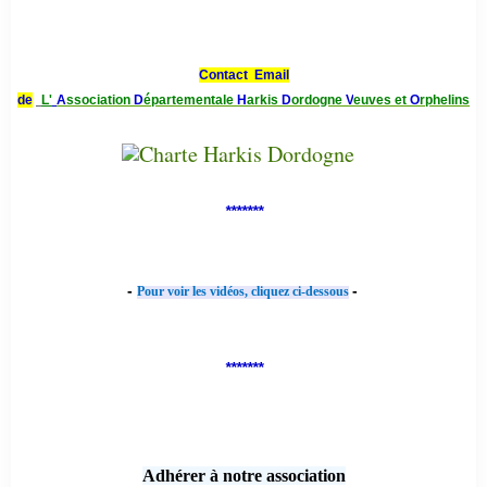
Contact Email
de
L'
A
ssociation
D
épartementale
H
arkis
D
ordogne
V
euves et
O
rphelins
*******
-
-
Pour voir les vidéos, cliquez ci-dessous
*******
Adhérer à notre association