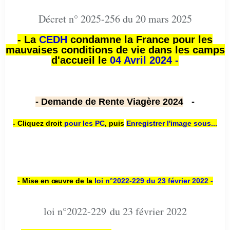
Décret n° 2025-256 du 20 mars 2025
- La
CEDH
condamne la France pour les
mauvaises conditions de vie dans les camps
d'accueil le
04 Avril 2024 -
- Demande de Rente Viagère 2024
-
- Cliquez droit
pour les PC
,
puis
Enregistrer l'image sous...
- Mise en œuvre de la
loi n
°2022-229
du 23 février 2022 -
loi n°2022-229 du 23 février 2022