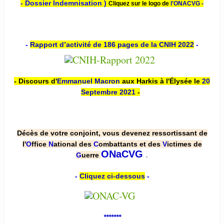
- Dossier Indemnisation )
Cliquez sur le logo de
l'ONACVG -
-
Rapport d’activité de 186 pages de la CNIH 2022
-
- Discours d'
Emmanuel Macron
aux Harkis à l'Élysée le
20
Septembre 2021
-
Décès de votre conjoint, vous devenez ressortissant de
l'
O
ffice
N
ational des
C
ombattants et des
V
ictimes de
.
ONaCVG
G
uerre
-
Cliquez ci-dessous
-
*******