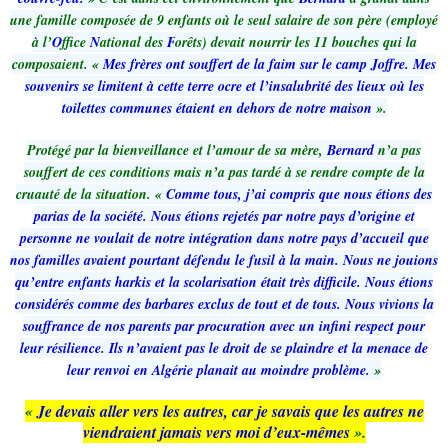
une famille composée de 9 enfants où le seul salaire de son père (employé
à l’
O
ffice
N
ational des
F
orêts) devait nourrir les 11 bouches qui la
composaient. «
Mes frères ont souffert de la faim sur le camp Joffre. Mes
souvenirs se limitent à cette terre ocre et l’insalubrité des lieux où les
toilettes communes étaient en dehors de notre maison
».
Protégé par la bienveillance et l’amour de sa mère,
Bernard
n’a pas
souffert de ces conditions mais n’a pas tardé à se rendre compte de la
cruauté de la situation. «
Comme tous, j’ai compris que nous étions des
parias de la société. Nous étions rejetés par notre pays d’origine et
personne ne voulait de notre intégration dans notre pays d’accueil que
nos familles avaient pourtant défendu le fusil à la main. Nous ne jouions
qu’entre enfants harkis et la scolarisation était très difficile. Nous étions
considérés comme des barbares exclus de tout et de tous. Nous vivions la
souffrance de nos parents par procuration avec un infini respect pour
leur résilience. Ils n’avaient pas le droit de se plaindre et la menace de
leur renvoi en Algérie planait au moindre problème.
»
«
Je devais aller vers les autres, car je savais que les autres ne
viendraient jamais vers moi d’eux-mêmes
».