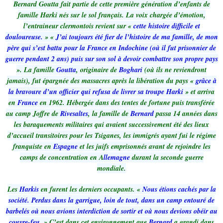
Bernard Goutta fait partie de cette première génération d’enfants de
famille Harki nés sur le sol français. La voix chargée d’émotion,
l’entraineur clermontois revient sur «
cette histoire difficile et
douloureuse.
» «
J’ai toujours été fier de l’histoire de ma famille, de mon
père qui s’est battu pour la France en Indochine (où il fut prisonnier de
guerre pendant 2 ans) puis sur son sol à devoir combattre son propre pays
». La famille
Goutta
, originaire de
Boghari
(où ils ne reviendront
jamais), fut épargnée des massacres après la libération du pays «
grâce à
la bravoure d’un officier qui refusa de livrer sa troupe Harki
» et arriva
en
France
en 1962. Hébergée dans des tentes de fortune puis transférée
au camp Joffre de
Rivesaltes
, la famille de
Bernard
passa 14 années dans
les baraquements militaires qui avaient successivement été des lieux
d’accueil transitoires pour les Tsiganes, les immigrés ayant fui le régime
franquiste en
Espagne
et les juifs emprisonnés avant de rejoindre les
camps de concentration en A
llemagne
durant la seconde guerre
mondiale.
Les
Harkis
en furent les derniers occupants. «
Nous étions cachés par la
société. Perdus dans la garrigue, loin de tout, dans un camp entouré de
barbelés où nous avions interdiction de sortir et où nous devions obéir au
couvre-feu.
» C’est dans cet environnement que
Bernard
a grandi dans