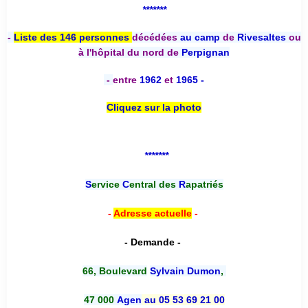
*******
-
Liste des 146 personnes
décédées
au camp
de
Rivesaltes
ou
à l'hôpital du nord de
Perpignan
-
entre
1962
et
1965 -
Cliquez sur la photo
*******
S
ervice
C
entral des
R
apatriés
-
Adresse actuelle
-
- Demande -
66, Boulevard
Sylvain Dumon
,
47 000
Agen
au 05 53 69 21 00