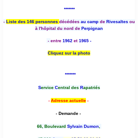
*******
-
Liste des 146 personnes
décédées
au camp
de
Rivesaltes
ou
à l'hôpital du nord de
Perpignan
-
entre
1962
et
1965 -
Cliquez sur la photo
*******
S
ervice
C
entral des
R
apatriés
-
Adresse actuelle
-
- Demande -
66, Boulevard
Sylvain Dumon
,