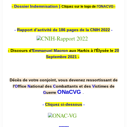
- Dossier Indemnisation )
Cliquez sur le logo de
l'ONACVG -
-
Rapport d’activité de 186 pages de la CNIH 2022
-
- Discours d'
Emmanuel Macron
aux Harkis à l'Élysée le
20
Septembre 2021
-
Décès de votre conjoint, vous devenez ressortissant de
l'
O
ffice
N
ational des
C
ombattants et des
V
ictimes de
.
ONaCVG
G
uerre
-
Cliquez ci-dessous
-