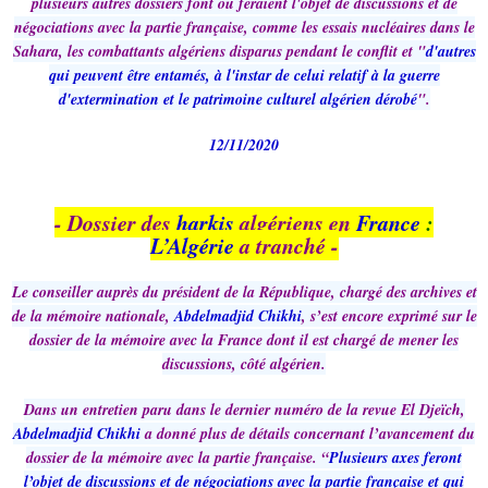
plusieurs autres dossiers font ou feraient l'objet de discussions et de
négociations avec la partie française, comme les essais nucléaires dans le
Sahara, les combattants algériens disparus pendant le conflit et "
d'autres
qui peuvent être entamés, à l'instar de celui relatif à la guerre
d'extermination et le patrimoine culturel algérien dérobé
".
12/11/2020
- Dossier des
harkis
algériens en
France
:
L’Algérie
a tranché -
Le conseiller auprès du président de la République, chargé des archives et
de la mémoire nationale,
Abdelmadjid Chikhi
, s’est encore exprimé sur le
dossier de la mémoire avec la France dont il est chargé de mener les
discussions, côté algérien.
Dans un entretien paru dans le dernier numéro de la revue El Djeïch,
Abdelmadjid Chikhi
a donné plus de détails concernant l’avancement du
dossier de la mémoire avec la partie française. “
Plusieurs axes feront
l’objet de discussions et de négociations avec la partie française et qui