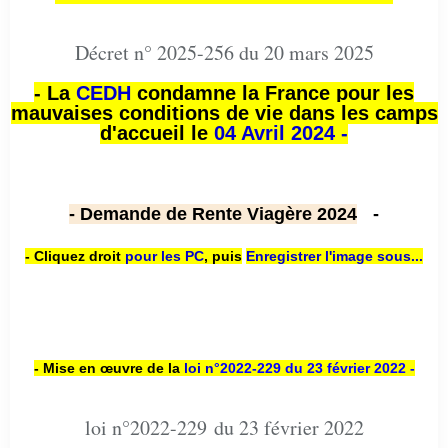
Décret n° 2025-256 du 20 mars 2025
- La
CEDH
condamne la France pour les
mauvaises conditions de vie dans les camps
d'accueil le
04 Avril 2024 -
- Demande de Rente Viagère 2024
-
- Cliquez droit
pour les PC
,
puis
Enregistrer l'image sous...
- Mise en œuvre de la
loi n
°2022-229
du 23 février 2022 -
loi n°2022-229 du 23 février 2022