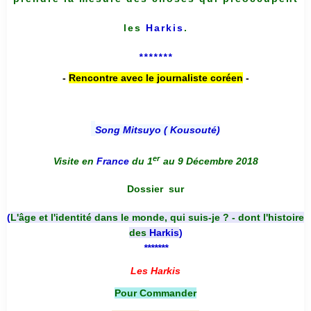
les
Harkis
.
*******
-
Rencontre avec le journaliste coréen
-
Song Mitsuyo ( Kousouté
)
er
Visite en
France
du 1
au 9 Décembre 2018
Dossier
sur
(
L'âge et l'identité dans le monde, qui suis-je ? - dont l'histoire
des
Harkis
)
*******
Les Harkis
Pour Commander