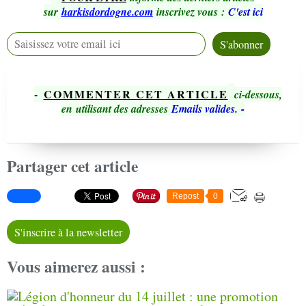
sur
harkisdordogne.com
inscrivez vous
:
C'est ici
-
COMMENTER CET ARTICLE
ci-dessous,
en utilisant des adresses
Emails valides.
-
Partager cet article
Repost
0
S'inscrire à la newsletter
Vous aimerez aussi :