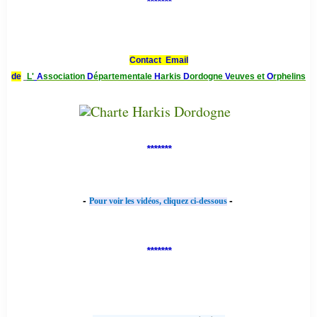
*******
Contact Email
de
L'
A
ssociation
D
épartementale
H
arkis
D
ordogne
V
euves et
O
rphelins
*******
-
-
Pour voir les vidéos, cliquez ci-dessous
*******