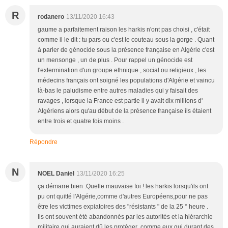
R
rodanero
13/11/2020 16:43
gaume a parfaitement raison les harkis n'ont pas choisi , c'était
comme il le dit : tu pars ou c'est le couteau sous la gorge . Quant
à parler de génocide sous la présence française en Algérie c'est
un mensonge , un de plus . Pour rappel un génocide est
l'extermination d'un groupe ethnique , social ou religieux , les
médecins français ont soigné les populations d'Algérie et vaincu
là-bas le paludisme entre autres maladies qui y faisait des
ravages , lorsque la France est partie il y avait dix millions d'
Algériens alors qu'au début de la présence française ils étaient
entre trois et quatre fois moins .
Répondre
N
NOEL Daniel
13/11/2020 16:25
ça démarre bien .Quelle mauvaise foi ! les harkis lorsqu'ils ont
pu ont quitté l'Algérie,comme d'autres Européens,pour ne pas
être les victimes expiatoires des "résistants " de la 25 ° heure .
Ils ont souvent été abandonnés par les autorités et la hiérarchie
militaire qui auraient dû les protéger ,comme eux qui,durant des