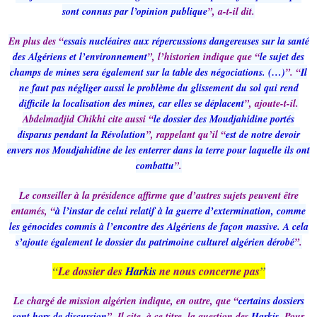
sont connus par l’opinion publique
”, a-t-il dit.
En plus des “
essais nucléaires aux répercussions dangereuses sur la santé
des Algériens et l’environnement
”, l’historien indique que “
le sujet des
champs de mines sera également sur la table des négociations. (…)
”. “
Il
ne faut pas négliger aussi le problème du glissement du sol qui rend
difficile la localisation des mines, car elles se déplacent
”, ajoute-t-il.
Abdelmadjid Chikhi cite aussi “
le dossier des Moudjahidine portés
disparus pendant la Révolution
”, rappelant qu’il “
est de notre devoir
envers nos Moudjahidine de les enterrer dans la terre pour laquelle ils ont
combattu
”.
Le conseiller à la présidence affirme que d’autres sujets peuvent être
entamés, “
à l’instar de celui relatif à la guerre d’extermination, comme
les génocides commis à l’encontre des Algériens de façon massive. A cela
s’ajoute également le dossier du patrimoine culturel algérien dérobé
”.
“
Le dossier des
Harkis
ne nous concerne pas
”
Le chargé de mission algérien indique, en outre, que “
certains dossiers
sont hors de discussion
”. Il cite, à ce titre, la question des
Harkis
. Pour