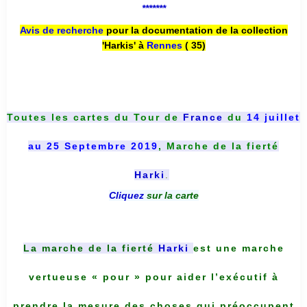
*******
Avis de recherche
pour la documentation de la collection
'Harkis' à
Rennes
( 35)
Toutes les cartes du
Tour de
France
du
14 juillet
au 25 Septembre 2019
, Marche de la fierté
Harki
.
Cliquez
sur la carte
La marche de la fierté
Harki
est une marche
vertueuse « pour » pour aider l’exécutif à
prendre la mesure des choses qui préoccupent