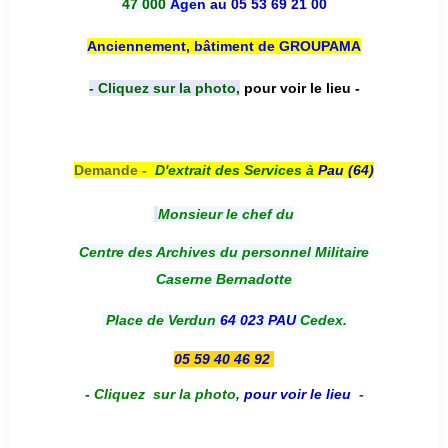
47 000
Agen
au 05 53 69 21 00
Anciennement, bâtiment de GROUPAMA
- Cliquez sur la photo,
pour voir le lieu -
Demande -
D'e
xtrait des Services à
Pau (64)
Monsieur le chef du
Centre des Archives du personnel Militaire
Caserne Bernadotte
Place de Verdun
64 023 PAU
Cedex.
05 59 40 46 92
-
Cliquez sur la photo
,
pour voir le lieu
-