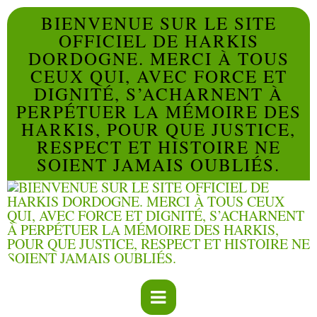
BIENVENUE SUR LE SITE
OFFICIEL DE HARKIS
DORDOGNE. MERCI À TOUS
CEUX QUI, AVEC FORCE ET
DIGNITÉ, S’ACHARNENT À
PERPÉTUER LA MÉMOIRE DES
HARKIS, POUR QUE JUSTICE,
RESPECT ET HISTOIRE NE
SOIENT JAMAIS OUBLIÉS.