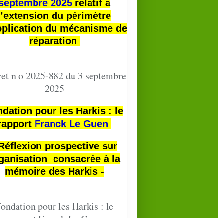
septembre 2025
relatif à
l’extension du périmètre
pplication du mécanisme de
réparation
et n o 2025-882 du 3 septembre
2025
dation pour les Harkis : le
rapport
Franck Le Guen
 Réflexion prospective sur
ganisation consacrée à la
mémoire des Harkis -
ondation pour les Harkis : le