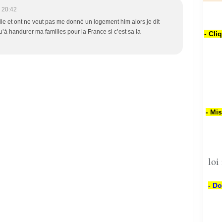
 20:42
eille et ont ne veut pas me donné un logement hlm alors je dit
u’à handurer ma familles pour la France si c’est sa la
- Cli
- Mi
loi
- Do