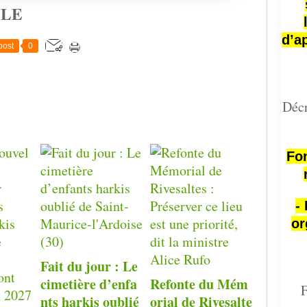
CLE
d’a
post
0
Décr
Fon
-
or
Fait du jour : Le
cimetière d’enfa
Refonte du Mém
F
nts harkis oublié
orial de Rivesalte