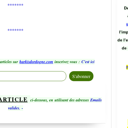
*******
De
*******
l’im
de l’
de 
articles sur
harkisdordogne.com
inscrivez vous
:
C'est ici
ARTICLE
ci-dessous, en utilisant des adresses
Emails
valides.
-