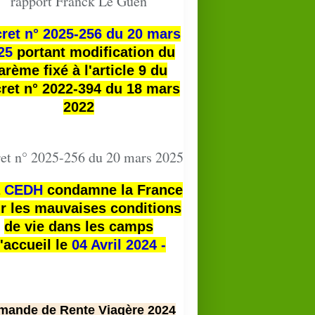
rapport Franck Le Guen
ret n° 2025-256 du 20 mars
25
portant modification du
arème fixé à l'article 9 du
ret n° 2022-394 du 18 mars
2022
et n° 2025-256 du 20 mars 2025
a
CEDH
condamne la France
r les mauvaises conditions
de vie dans les camps
'accueil le
04 Avril 2024 -
mande de Rente Viagère 2024