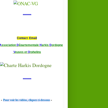
*******
Contact Email
A
ssociation
D
épartementale
H
arkis
D
ordogne
V
euves et
O
rphelins
*******
-
-
Pour voir les vidéos, cliquez ci-dessous