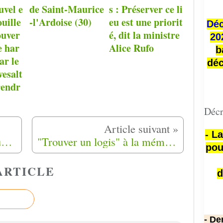
uvel e
de Saint-Maurice
s : Préserver ce li
ouille
-l'Ardoise (30)
eu est une priorit
Déc
ouver
é, dit la ministre
20
e har
Alice Rufo
b
ar le
déc
esalt
rendr
Décr
- L
Les Harkis honorés lors d’une cérémonie à Baixas (66)
"Trouver un logis" à la mémoire harkie à Jouques (13)
pou
ARTICLE
d
- De