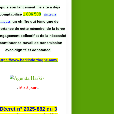
puis son lancement , le site a déjà
1 806 508
comptabilisé
visiteurs
un chiffre qui témoigne de
uniques
portance de cette mémoire, de la force
engagement collectif et de la nécessité
continuer ce travail de transmission
avec dignité et constance.
https://www.harkisdordogne.com/
-
Mis à jour
-
Décret n° 2025-882 du 3