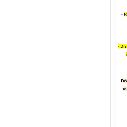
-
R
- Di
Dé
re