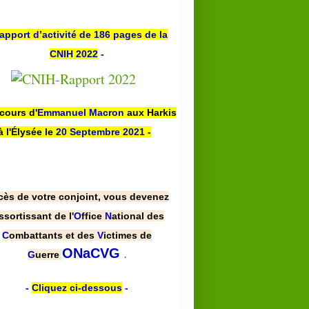
apport d’activité de 186 pages de la
CNIH 2022
-
scours d'
Emmanuel Macron
aux Harkis
à l'Élysée le
20 Septembre 2021
-
cès de votre conjoint, vous devenez
ssortissant de l'
O
ffice
N
ational des
C
ombattants et des
V
ictimes de
.
ONaCVG
G
uerre
-
Cliquez ci-dessous
-