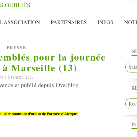
L'ASSOCIATION
PARTENAIRES
INFOS
NOT
PRESSE
N
emblés pour la journée
 à Marseille (13)
13 OCTOBRE 2021
vence et publié depuis Overblog
R
e , le monument d’orient de l’armée d’Afrique.
I