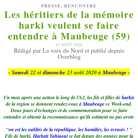
,
PRESSE
RENCONTRE
Les héritiers de la mémoire
harki veulent se faire
entendre à Maubeuge (59)
21 AOÛT 2020
Rédigé par La voix du Nord et publié depuis
Overblog
-
Samedi
22 et
dimanche
23 août 2020 à
Maubeuge -
Un mois après une action le long de l’A2, les fils et filles de
harkis
de la région se donnent rendez-vous à
Maubeuge
ce Week-end.
Deux jours d'échanges et de commémoration pour se faire
entendre et obtenir la reconnaissance qu'ils estiment ne pas avoir.
"
on est les oubliés de la république, les humiliés, les écrasés !
"
Fils de harki,
Harkati Yahiaoui
se bat depuis des années pour la