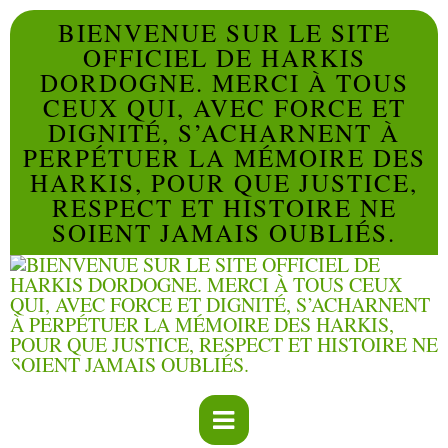
BIENVENUE SUR LE SITE
OFFICIEL DE HARKIS
DORDOGNE. MERCI À TOUS
CEUX QUI, AVEC FORCE ET
DIGNITÉ, S’ACHARNENT À
PERPÉTUER LA MÉMOIRE DES
HARKIS, POUR QUE JUSTICE,
RESPECT ET HISTOIRE NE
SOIENT JAMAIS OUBLIÉS.