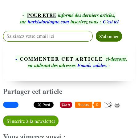
POUR ETRE
-
informé des derniers articles,
sur
harkisdordogne.com
inscrivez vous
:
C'est ici
-
COMMENTER CET ARTICLE
ci-dessous,
en utilisant des adresses
Emails valides.
-
Partager cet article
Repost
0
S'inscrire à la newsletter
Vous aimerez aussi :