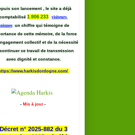
puis son lancement , le site a déjà
1 806 233
comptabilisé
visiteurs
un chiffre qui témoigne de
uniques
portance de cette mémoire, de la force
engagement collectif et de la nécessité
continuer ce travail de transmission
avec dignité et constance.
https://www.harkisdordogne.com/
-
Mis à jour
-
Décret n° 2025-882 du 3