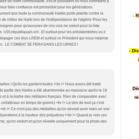
faire de notre communauté, s'ils le pouvaient ils nous livreraient à
ur faire confiance est primordial pour les générations
lument que toute la communauté Harkis porte plainte contre la
-
R
e millier de Harki lors de l'indépendance de l'algérie !Pour les
signes pour qu'aucunes de nos voix ne soient pour la liste
UDI,républiquain ect...Et surtout pour les présidentielles où il
 dégager ces élus LREM et surtout ce Président qui nous méprise
mes . LE COMBAT SE FERA DANS LES URNES !
- Di
illes ! Qu'ils les gardent toutes !<br /> Nous avons été traité
Dé
e partie des Harkis a été abandonnée au massacre après le 19
 et à la barbe des militaires français. Rien de comparable avec
re
ollatéraux en temps de guerre).<br /> Le pire de tout ça c'est
.<br /> Ce n'est pas des médailles qu'on devrait avoir mais un vrai
réparations à la hauteur des préjudices !<br /> Quand je vois ces
me, qu'on endort et qu'on réveille uniquement pour la photo des