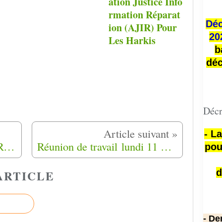
ation Justice Info
rmation Réparat
Déc
ion (AJIR) Pour
20
Les Harkis
b
déc
Décr
- L
Fahela Baghdad à la 7ème Rencontre de l'Amitié,de la Mémoire,de la Culture le Dimanche 17 Mars 2019 à Périgueux (24)
Réunion de travail lundi 11 mars 2019 à partir de 13 h sur le site du pré de bâti à Valbonne Sophia Antipolis (06)
pou
d
ARTICLE
- De