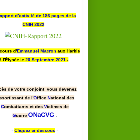
apport d’activité de 186 pages de la
CNIH 2022
-
scours d'
Emmanuel Macron
aux Harkis
à l'Élysée le
20 Septembre 2021
-
cès de votre conjoint, vous devenez
ssortissant de l'
O
ffice
N
ational des
C
ombattants et des
V
ictimes de
.
ONaCVG
G
uerre
-
Cliquez ci-dessous
-