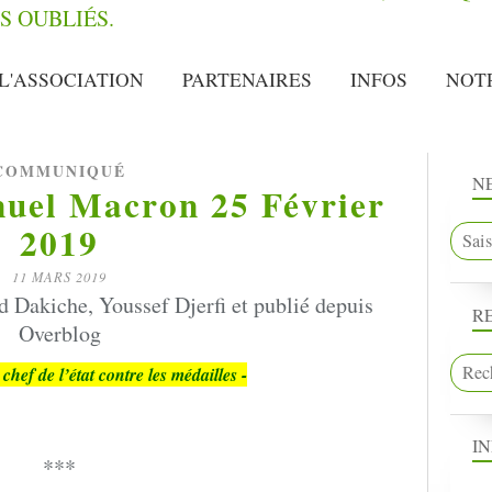
L'ASSOCIATION
PARTENAIRES
INFOS
NOT
COMMUNIQUÉ
N
uel Macron 25 Février
2019
11 MARS 2019
Dakiche, Youssef Djerfi et publié depuis
R
Overblog
 chef de l’état contre les médailles -
I
***