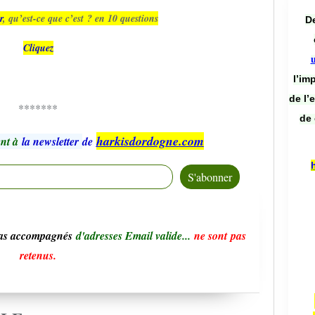
r
, qu’est-ce que c’est ? en 10 questions
De
Cliquez
l’im
de l’
*******
de 
harkisdordogne.com
nt à
la newsletter
de
pas accompagnés
d'adresses Email valide...
ne sont pas
retenus.