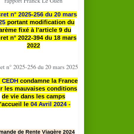
rapport Franck Le Guen
ret n° 2025-256 du 20 mars
25
portant modification du
arème fixé à l'article 9 du
ret n° 2022-394 du 18 mars
2022
et n° 2025-256 du 20 mars 2025
a
CEDH
condamne la France
r les mauvaises conditions
de vie dans les camps
'accueil le
04 Avril 2024 -
mande de Rente Viagère 2024