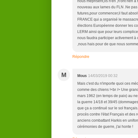
nous méprisent,ils n'en ,n'ont rien à 
nouveau aux lames du FLN .Ne pas le
futures,pour commencer,il faut abso
FRANCE qui a organisé le massacre d
élections Européenne donner les con
LERM ainsi que pour leurs complices :
nous faudra participer activement à
,nous hais pour de que nous som
Répondre
M
Mous
14/03/2019 00:32
Mais c'est du n'importe quoi ces méda
comme des chiens !<br /> Une grand
mars 1962 (en temps de paix) au nez
la guerre 14/18 et 39/45 (dommages c
que ça a continué sur le sol français
procès contre l'état Français et des 
anciens combattant Harkis en unifor
cérémonies de guerre, j'ai honte !