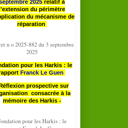
septembre 2025
relatif à
l’extension du périmètre
pplication du mécanisme de
réparation
et n o 2025-882 du 3 septembre
2025
dation pour les Harkis : le
rapport
Franck Le Guen
 Réflexion prospective sur
ganisation consacrée à la
mémoire des Harkis -
ondation pour les Harkis : le