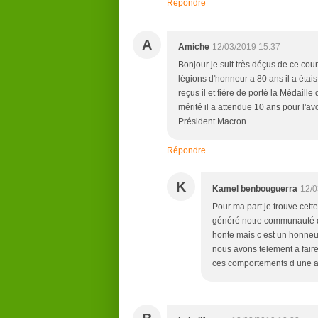
Répondre
A
Amiche
12/03/2019 15:37
Bonjour je suit très déçus de ce cour
légions d'honneur a 80 ans il a étais
reçus il et fière de porté la Médaille
mérité il a attendue 10 ans pour l'av
Président Macron.
Répondre
K
Kamel benbouguerra
12/0
Pour ma part je trouve cette
généré notre communauté de
honte mais c est un honne
nous avons telement a fair
ces comportements d une a