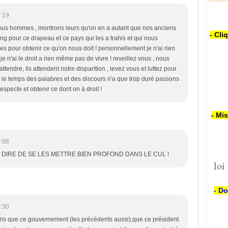
:19
sous hommes , montrons leurs qu'on en a autant que nos anciens
- Cli
ang pour ce drapeau et ce pays qui les a trahis et qui nous
rmes pour obtenir ce qu'on nous doit ! personnellement je n'ai rien
, je n'ai le droit a rien même pas de vivre ! reveillez vous , nous
ttendre, ils attendent notre disparition , levez vous et luttez pour
, le temps des palabres et des discours n'a que trop duré passons
especte et obtenir ce dont on à droit !
- Mi
:08
 DIRE DE SE LES METTRE BIEN PROFOND DANS LE CUL !
loi
- Do
:30
ris que ce gouvernement (les précédents aussi),que ce président