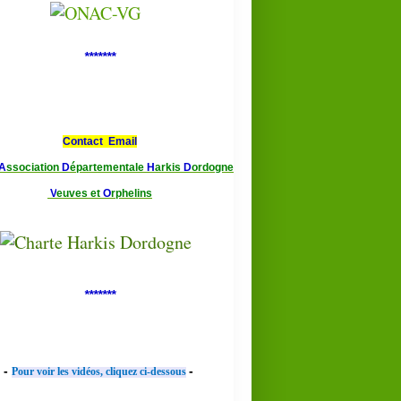
*******
Contact Email
A
ssociation
D
épartementale
H
arkis
D
ordogne
V
euves et
O
rphelins
*******
-
-
Pour voir les vidéos, cliquez ci-dessous