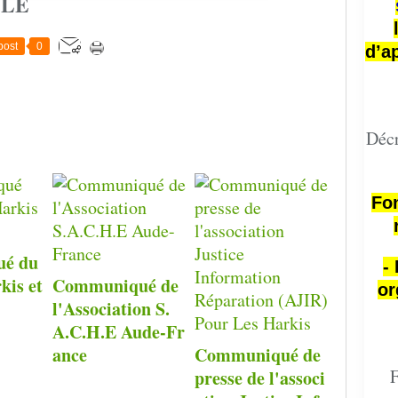
CLE
post
0
d’a
Décr
Fon
é du
-
kis et
Communiqué de
or
l'Association S.
A.C.H.E Aude-Fr
ance
Communiqué de
F
presse de l'associ