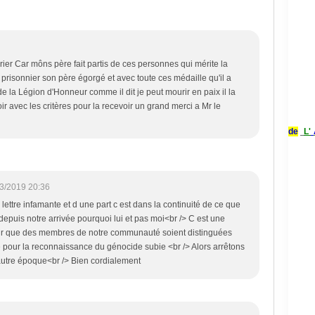
rier Car môns père fait partis de ces personnes qui mérite la
 prisonnier son père égorgé et avec toute ces médaille qu'il a
 de la Légion d'Honneur comme il dit je peut mourir en paix il la
oir avec les critères pour la recevoir un grand merci a Mr le
de
L'
3/2019 20:36
 lettre infamante et d une part c est dans la continuité de ce que
puis notre arrivée pourquoi lui et pas moi<br /> C est une
ur que des membres de notre communauté soient distinguées
e pour la reconnaissance du génocide subie <br /> Alors arrêtons
utre époque<br /> Bien cordialement