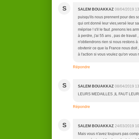
S
SALEM BOUAKKAZ
08/04/2019 13
puisqu'ils nous prennent pour des 
qui ont donné leur vies,versé leur s
méprise ! s'il le faut ,prenons les a
à perdre, j'ai 55 ans , pas de travail 
n'obtiendrons rien si nous restons à a
obvtenir ce que la France nous doit 
à l'action si vous voulez qu'on vous r
Répondre
S
SALEM BOUAKKAZ
08/04/2019 13
LEURS MEDAILLES ,IL FAUT LEUR
Répondre
S
SALEM BOUAKKAZ
24/03/2019 10
Mais vous n'avez toujours pas comp