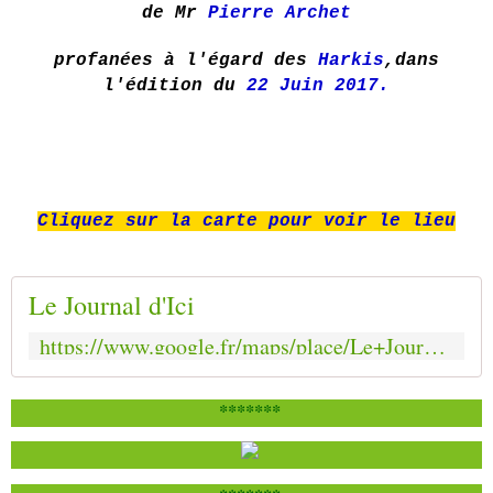
de
Mr
Pierre Archet
profanées à l'égard des
Harkis
,dans
l'édition du
22 Juin 2017.
Cliquez sur la carte pour voir le lieu
Le Journal d'Ici
https://www.google.fr/maps/place/Le+Journal+d'Ici/@43.608507,2.2392053,17z/data=!3m1!4b1!4m5!3m4!1s0x12ae11e7eed10d85:0xd043d1400a9f72fb!8m2!3d43.608507!4d2.241394?dg=dbrw&newdg=1
*******