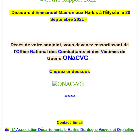
- Discours d'
Emmanuel Macron
aux Harkis à l'Élysée le
20
Septembre 2021
-
Décès de votre conjoint, vous devenez ressortissant de
l'
O
ffice
N
ational des
C
ombattants et des
V
ictimes de
.
ONaCVG
G
uerre
-
Cliquez ci-dessous
-
*******
Contact Email
de
L'
A
ssociation
D
épartementale
H
arkis
D
ordogne
V
euves et
O
rphelins