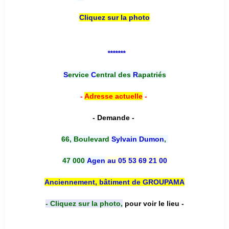
Cliquez sur la photo
*******
S
ervice
C
entral des
R
apatriés
-
Adresse actuelle
-
- Demande -
66, Boulevard
Sylvain Dumon
,
47 000
Agen
au 05 53 69 21 00
Anciennement, bâtiment de GROUPAMA
- Cliquez sur la photo,
pour voir le lieu -