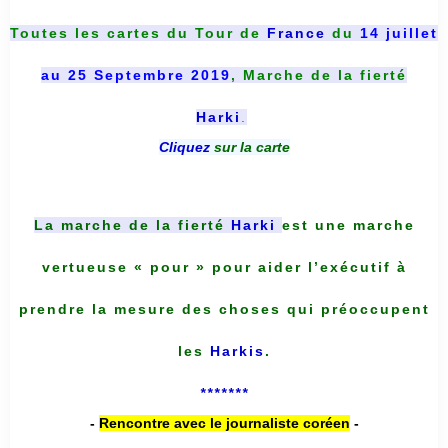
Toutes les cartes du
Tour de
France
du
14 juillet
au 25 Septembre 2019
, Marche de la fierté
Harki
.
Cliquez
sur la carte
La marche de la fierté
Harki
est une marche
vertueuse « pour » pour aider l’exécutif à
prendre la mesure des choses qui préoccupent
les
Harkis
.
*******
-
Rencontre avec le journaliste coréen
-