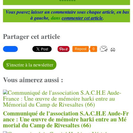
*******
Vous pouvez laisser un commentaire sous chaque article, en bas
à gauche,
dans
commenter cet article
.
Partager cet article
Repost
0
S'inscrire à la newsletter
Vous aimerez aussi :
Communiqué de l'association S.A.C.H.E Aude-Fr
ance : Une œuvre de mémoire harki entre au Mé
morial du Camp de Rivesaltes (66)