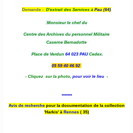
Demande -
D'e
xtrait des Services à
Pau (64)
Monsieur le chef du
Centre des Archives du personnel Militaire
Caserne Bernadotte
Place de Verdun
64 023 PAU
Cedex.
05 59 40 46 92
-
Cliquez sur la photo
,
pour voir le lieu
-
*******
Avis de recherche
pour la documentation de la collection
'Harkis' à
Rennes
( 35)