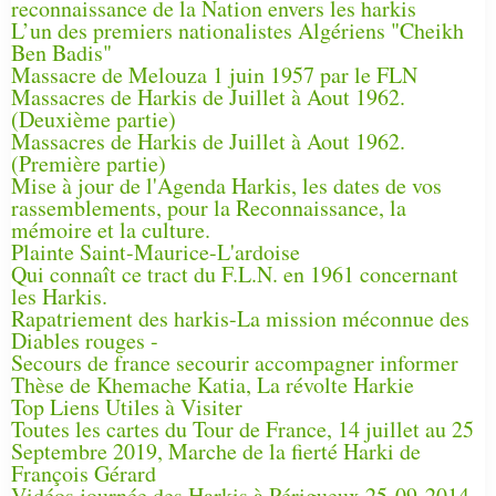
reconnaissance de la Nation envers les harkis
L’un des premiers nationalistes Algériens "Cheikh
Ben Badis"
Massacre de Melouza 1 juin 1957 par le FLN
Massacres de Harkis de Juillet à Aout 1962.
(Deuxième partie)
Massacres de Harkis de Juillet à Aout 1962.
(Première partie)
Mise à jour de l'Agenda Harkis, les dates de vos
rassemblements, pour la Reconnaissance, la
mémoire et la culture.
Plainte Saint-Maurice-L'ardoise
Qui connaît ce tract du F.L.N. en 1961 concernant
les Harkis.
Rapatriement des harkis-La mission méconnue des
Diables rouges -
Secours de france secourir accompagner informer
Thèse de Khemache Katia, La révolte Harkie
Top Liens Utiles à Visiter
Toutes les cartes du Tour de France, 14 juillet au 25
Septembre 2019, Marche de la fierté Harki de
François Gérard
Vidéos journée des Harkis à Périgueux 25-09-2014