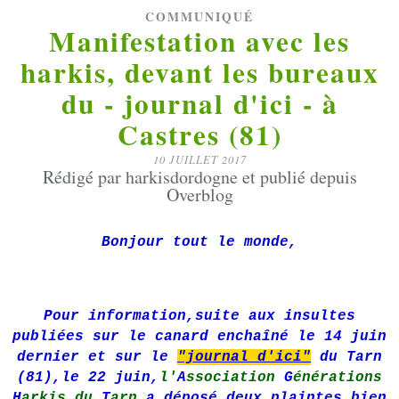
COMMUNIQUÉ
Manifestation avec les
harkis, devant les bureaux
du - journal d'ici - à
Castres (81)
10 JUILLET 2017
Rédigé par harkisdordogne et publié depuis
Overblog
Bonjour tout le monde,
Pour information,suite aux insultes
publiées sur le canard enchaîné le 14 juin
dernier et sur le
"journal d'ici"
du Tarn
(81),le 22 juin,
l'
A
ssociation
G
énérations
H
arkis du
T
arn
a déposé deux plaintes bien