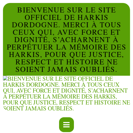
BIENVENUE SUR LE SITE
OFFICIEL DE HARKIS
DORDOGNE. MERCI À TOUS
CEUX QUI, AVEC FORCE ET
DIGNITÉ, S’ACHARNENT À
PERPÉTUER LA MÉMOIRE DES
HARKIS, POUR QUE JUSTICE,
RESPECT ET HISTOIRE NE
SOIENT JAMAIS OUBLIÉS.