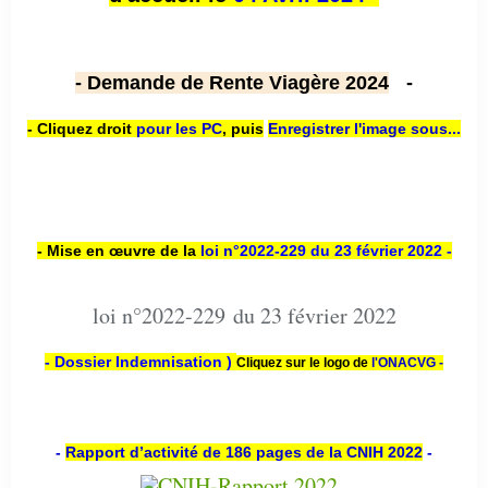
- Demande de Rente Viagère 2024
-
- Cliquez droit
pour les PC
,
puis
Enregistrer l'image sous...
- Mise en œuvre de la
loi n
°2022-229
du 23 février 2022 -
loi n°2022-229 du 23 février 2022
- Dossier Indemnisation )
Cliquez sur le logo de
l'ONACVG -
-
Rapport d’activité de 186 pages de la CNIH 2022
-