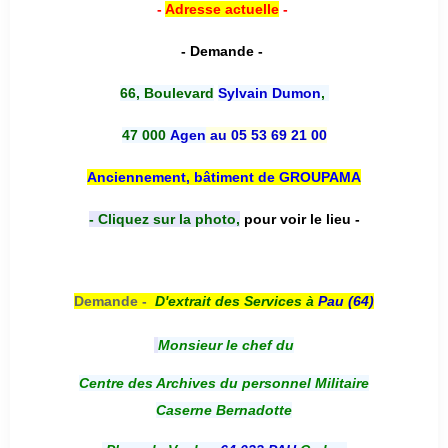
-
Adresse actuelle
-
- Demande -
66, Boulevard
Sylvain Dumon
,
47 000
Agen
au 05 53 69 21 00
Anciennement, bâtiment de GROUPAMA
- Cliquez sur la photo,
pour voir le lieu -
Demande -
D'e
xtrait des Services à
Pau (64)
Monsieur le chef du
Centre des Archives du personnel Militaire
Caserne Bernadotte