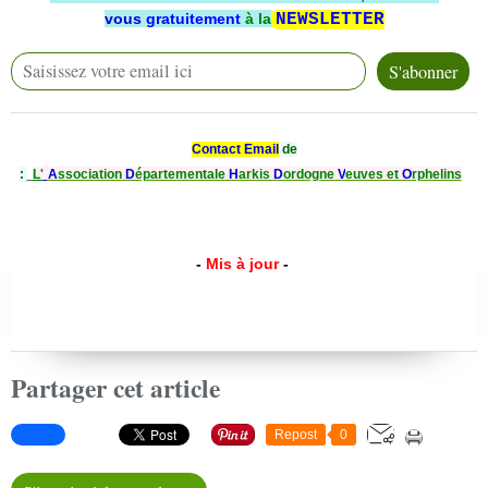
vous
gratuitement
à la
NEWSLETTER
Contact Email
de
:
L'
A
ssociation
D
épartementale
H
arkis
D
ordogne
V
euves et
O
rphelins
-
Mis à jour
-
Partager cet article
Repost
0