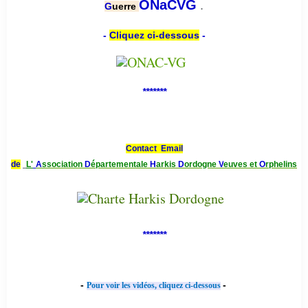
.
ONaCVG
G
uerre
-
Cliquez ci-dessous
-
*******
Contact Email
de
L'
A
ssociation
D
épartementale
H
arkis
D
ordogne
V
euves et
O
rphelins
*******
-
-
Pour voir les vidéos, cliquez ci-dessous