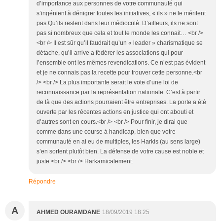
d’importance aux personnes de votre communauté qui
s’ingénient à dénigrer toutes les initiatives, « ils » ne le méritent
pas Qu’ils restent dans leur médiocrité. D’ailleurs, ils ne sont
pas si nombreux que cela et tout le monde les connait… <br />
<br /> Il est sûr qu’il faudrait qu’un « leader » charismatique se
détache, qu’il arrive a fédérer les associations qui pour
l’ensemble ont les mêmes revendications. Ce n’est pas évident
et je ne connais pas la recette pour trouver cette personne.<br
/> <br /> La plus importante serait le vote d’une loi de
reconnaissance par la représentation nationale. C’est à partir
de là que des actions pourraient être entreprises. La porte a été
ouverte par les récentes actions en justice qui ont abouti et
d’autres sont en cours.<br /> <br /> Pour finir, je dirai que
comme dans une course à handicap, bien que votre
communauté en ai eu de multiples, les Harkis (au sens large)
s’en sortent plutôt bien. La défense de votre cause est noble et
juste.<br /> <br /> Harkamicalement.
Répondre
A
AHMED OURAMDANE
18/09/2019 18:25