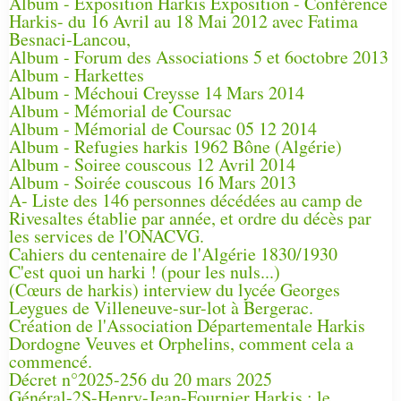
Album - Exposition Harkis Exposition - Conférence
Harkis- du 16 Avril au 18 Mai 2012 avec Fatima
Besnaci-Lancou,
Album - Forum des Associations 5 et 6octobre 2013
Album - Harkettes
Album - Méchoui Creysse 14 Mars 2014
Album - Mémorial de Coursac
Album - Mémorial de Coursac 05 12 2014
Album - Refugies harkis 1962 Bône (Algérie)
Album - Soiree couscous 12 Avril 2014
Album - Soirée couscous 16 Mars 2013
A- Liste des 146 personnes décédées au camp de
Rivesaltes établie par année, et ordre du décès par
les services de l'ONACVG.
Cahiers du centenaire de l'Algérie 1830/1930
C'est quoi un harki ! (pour les nuls...)
(Cœurs de harkis) interview du lycée Georges
Leygues de Villeneuve-sur-lot à Bergerac.
Création de l'Association Départementale Harkis
Dordogne Veuves et Orphelins, comment cela a
commencé.
Décret n°2025-256 du 20 mars 2025
Général-2S-Henry-Jean-Fournier Harkis : le