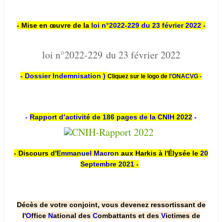
- Mise en œuvre de la
loi n
°2022-229
du 23 février 2022 -
loi n°2022-229 du 23 février 2022
- Dossier Indemnisation )
Cliquez sur le logo de
l'ONACVG -
-
Rapport d’activité de 186 pages de la CNIH 2022
-
- Discours d'
Emmanuel Macron
aux Harkis à l'Élysée le
20
Septembre 2021
-
Décès de votre conjoint, vous devenez ressortissant de
l'
O
ffice
N
ational des
C
ombattants et des
V
ictimes de