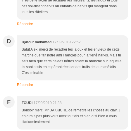
Très belle façon de recadrer les médisants, les jaloux et tous
ces soi-disant harkis ou enfants de harkis qui mangent dans
tous les râteliers.
Répondre
D
Djafour mohamed
17/09/2019 22:52
Salut Alex, merci de recadrer les jaloux et les envieux de cette
marche que fait notre ami François pour la fierté harkis. Mais tu
sais bien que certains des nôtres scient la branche sur laquelle
ils sont assis en espérant récolter des fruits de leurs méfaits.
C'est minable...
Répondre
F
FOUDI
17/09/2019 21:38
Bonsoir merci Mr DAKKICHE de remettre les choses au clair. J
en dirais pas plus vous avez tout dis et bien dis! Bien a vous
Harkamicalement.