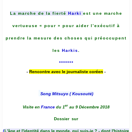
La marche de la fierté
Harki
est une marche
vertueuse « pour » pour aider l’exécutif à
prendre la mesure des choses qui préoccupent
les
Harkis
.
*******
-
Rencontre avec le journaliste coréen
-
Song Mitsuyo ( Kousouté
)
er
Visite en
France
du 1
au 9 Décembre 2018
Dossier
sur
(
L'âge et l'identité dans le monde, qui suis-je ? - dont l'histoire