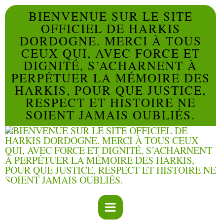
BIENVENUE SUR LE SITE
OFFICIEL DE HARKIS
DORDOGNE. MERCI À TOUS
CEUX QUI, AVEC FORCE ET
DIGNITÉ, S’ACHARNENT À
PERPÉTUER LA MÉMOIRE DES
HARKIS, POUR QUE JUSTICE,
RESPECT ET HISTOIRE NE
SOIENT JAMAIS OUBLIÉS.