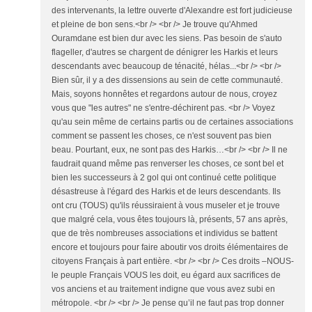
des intervenants, la lettre ouverte d'Alexandre est fort judicieuse
et pleine de bon sens.<br /> <br /> Je trouve qu'Ahmed
Ouramdane est bien dur avec les siens. Pas besoin de s'auto
flageller, d'autres se chargent de dénigrer les Harkis et leurs
descendants avec beaucoup de ténacité, hélas...<br /> <br />
Bien sûr, il y a des dissensions au sein de cette communauté.
Mais, soyons honnêtes et regardons autour de nous, croyez
vous que "les autres" ne s'entre-déchirent pas. <br /> Voyez
qu'au sein même de certains partis ou de certaines associations
comment se passent les choses, ce n'est souvent pas bien
beau. Pourtant, eux, ne sont pas des Harkis…<br /> <br /> Il ne
faudrait quand même pas renverser les choses, ce sont bel et
bien les successeurs à 2 gol qui ont continué cette politique
désastreuse à l'égard des Harkis et de leurs descendants. Ils
ont cru (TOUS) qu'ils réussiraient à vous museler et je trouve
que malgré cela, vous êtes toujours là, présents, 57 ans après,
que de très nombreuses associations et individus se battent
encore et toujours pour faire aboutir vos droits élémentaires de
citoyens Français à part entière. <br /> <br /> Ces droits –NOUS-
le peuple Français VOUS les doit, eu égard aux sacrifices de
vos anciens et au traitement indigne que vous avez subi en
métropole. <br /> <br /> Je pense qu’il ne faut pas trop donner