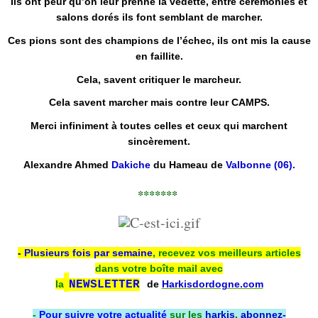
Ils ont peur qu’on leur prenne la vedette, entre cérémonies et
salons dorés ils font semblant de marcher.
Ces pions sont des champions de l’échec, ils ont mis la cause
en faillite.
Cela, savent critiquer le marcheur.
Cela savent marcher mais contre leur CAMPS.
Merci infiniment à toutes celles et ceux qui marchent
sincèrement.
Alexandre Ahmed
Dakiche
du Hameau de
Valbonne (06).
*******
-
Plusieurs fois par semaine
, recevez vos meilleurs articles
dans votre boîte mail avec
la
NEWSLETTER
de
Harkisdordogne.com
-
Pour suivre votre actualité
sur les
harkis
,
abonnez-