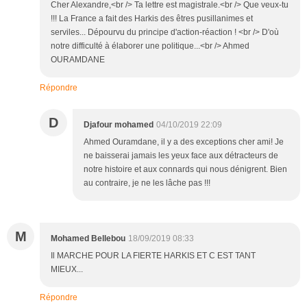
Cher Alexandre,<br /> Ta lettre est magistrale.<br /> Que veux-tu
!!! La France a fait des Harkis des êtres pusillanimes et
serviles... Dépourvu du principe d'action-réaction ! <br /> D'où
notre difficulté à élaborer une politique...<br /> Ahmed
OURAMDANE
Répondre
D
Djafour mohamed
04/10/2019 22:09
Ahmed Ouramdane, il y a des exceptions cher ami! Je
ne baisserai jamais les yeux face aux détracteurs de
notre histoire et aux connards qui nous dénigrent. Bien
au contraire, je ne les lâche pas !!!
M
Mohamed Bellebou
18/09/2019 08:33
Il MARCHE POUR LA FIERTE HARKIS ET C EST TANT
MIEUX...
Répondre