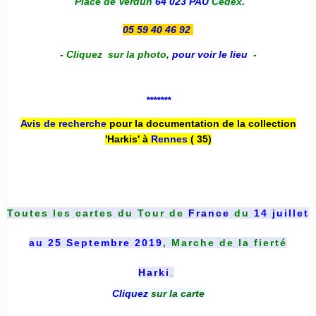
Place de Verdun
64 023 PAU
Cedex.
05 59 40 46 92
-
Cliquez sur la photo
,
pour voir le lieu
-
*******
Avis de recherche
pour la documentation de la collection
'Harkis' à
Rennes
( 35)
Toutes les cartes du
Tour de
France
du
14 juillet
au 25 Septembre 2019
, Marche de la fierté
Harki
.
Cliquez
sur la carte