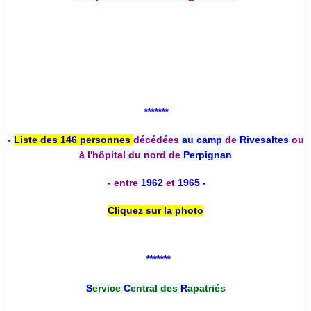
*******
-
Liste des 146 personnes
décédées
au camp
de
Rivesaltes
ou
à l'hôpital du nord de
Perpignan
-
entre
1962
et
1965 -
Cliquez sur la photo
*******
S
ervice
C
entral des
R
apatriés