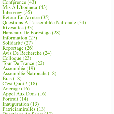
Conférence
(43)
Mis À L'honneur
(43)
Interview
(35)
Retour En Arrière
(35)
Questions À L'assemblée Nationale
(34)
Rivesaltes
(33)
Hameaux De Forestage
(28)
Information
(27)
Solidarité
(27)
Reportage
(26)
Avis De Recherche
(24)
Colloque
(23)
Tour De France
(22)
Assemblée
(19)
Assemblée Nationale
(18)
Bias
(18)
C'est Quoi !
(18)
Ancrage
(16)
Appel Aux Dons
(16)
Portrait
(14)
Inauguration
(13)
Patriciamirallès
(13)
Questions Au Sénat
(13)