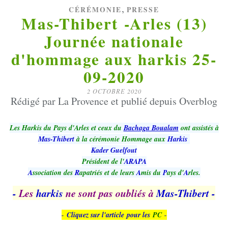
,
CÉRÉMONIE
PRESSE
Mas-Thibert -Arles (13)
Journée nationale
d'hommage aux harkis 25-
09-2020
2 OCTOBRE 2020
Rédigé par La Provence et publié depuis Overblog
Les Harkis du Pays d'Arles et ceux du
Bachaga Boualam
ont assistés à
Mas-Thibert
à la cérémonie Hommage aux
Harkis
Kader Guelfout
Président de l'
ARAPA
A
ssociation des
R
apatriés et de leurs
A
mis du
P
ays d'
A
rles.
-
Les
harkis
ne sont pas oubliés à
Mas-Thibert -
-
Cliquez sur l'article
pour les
PC
-