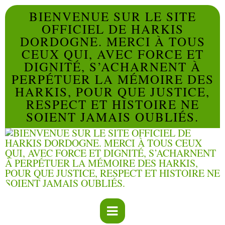
BIENVENUE SUR LE SITE
OFFICIEL DE HARKIS
DORDOGNE. MERCI À TOUS
CEUX QUI, AVEC FORCE ET
DIGNITÉ, S’ACHARNENT À
PERPÉTUER LA MÉMOIRE DES
HARKIS, POUR QUE JUSTICE,
RESPECT ET HISTOIRE NE
SOIENT JAMAIS OUBLIÉS.