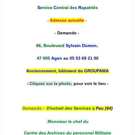
S
ervice
C
entral des
R
apatriés
-
Adresse actuelle
-
- Demande -
66, Boulevard
Sylvain Dumon
,
47 000
Agen
au 05 53 69 21 00
Anciennement, bâtiment de GROUPAMA
- Cliquez sur la photo,
pour voir le lieu -
Demande -
D'e
xtrait des Services à
Pau (64)
Monsieur le chef du
Centre des Archives du personnel Militaire