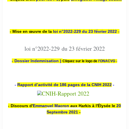
- Mise en œuvre de la
loi n
°2022-229
du 23 février 2022 -
loi n°2022-229 du 23 février 2022
- Dossier Indemnisation )
Cliquez sur le logo de
l'ONACVG -
-
Rapport d’activité de 186 pages de la CNIH 2022
-
- Discours d'
Emmanuel Macron
aux Harkis à l'Élysée le
20
Septembre 2021
-