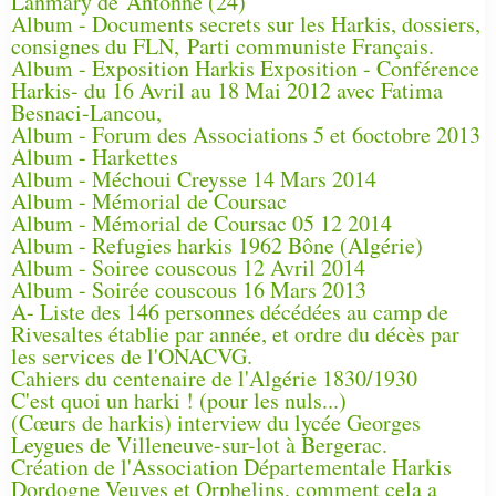
Lanmary de Antonne (24)
Album - Documents secrets sur les Harkis, dossiers,
consignes du FLN, Parti communiste Français.
Album - Exposition Harkis Exposition - Conférence
Harkis- du 16 Avril au 18 Mai 2012 avec Fatima
Besnaci-Lancou,
Album - Forum des Associations 5 et 6octobre 2013
Album - Harkettes
Album - Méchoui Creysse 14 Mars 2014
Album - Mémorial de Coursac
Album - Mémorial de Coursac 05 12 2014
Album - Refugies harkis 1962 Bône (Algérie)
Album - Soiree couscous 12 Avril 2014
Album - Soirée couscous 16 Mars 2013
A- Liste des 146 personnes décédées au camp de
Rivesaltes établie par année, et ordre du décès par
les services de l'ONACVG.
Cahiers du centenaire de l'Algérie 1830/1930
C'est quoi un harki ! (pour les nuls...)
(Cœurs de harkis) interview du lycée Georges
Leygues de Villeneuve-sur-lot à Bergerac.
Création de l'Association Départementale Harkis
Dordogne Veuves et Orphelins, comment cela a