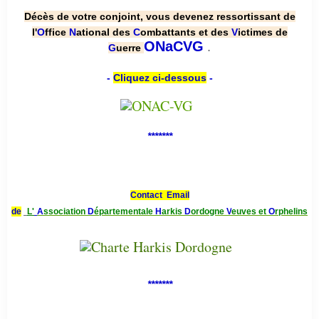
Décès de votre conjoint, vous devenez ressortissant de
l'
O
ffice
N
ational des
C
ombattants et des
V
ictimes de
.
ONaCVG
G
uerre
-
Cliquez ci-dessous
-
*******
Contact Email
de
L'
A
ssociation
D
épartementale
H
arkis
D
ordogne
V
euves et
O
rphelins
*******