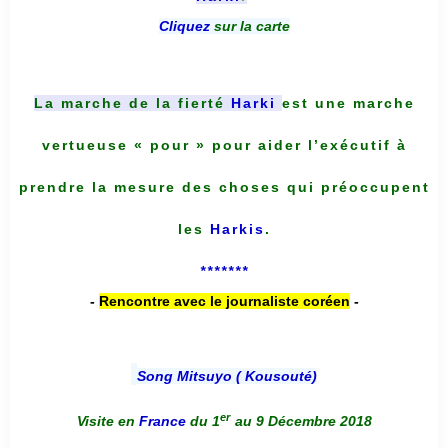
Cliquez
sur la carte
La marche de la fierté
Harki
est une marche
vertueuse « pour » pour aider l’exécutif à
prendre la mesure des choses qui préoccupent
les
Harkis
.
*******
-
Rencontre avec le journaliste coréen
-
Song Mitsuyo ( Kousouté
)
er
Visite en
France
du 1
au 9 Décembre 2018