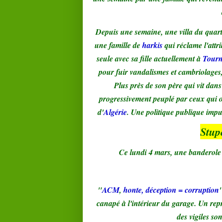
Depuis une semaine, une villa du quart
une famille de
harkis
qui réclame l'attri
seule avec sa fille actuellement à
Tourn
pour fuir vandalismes et cambriolages,
Plus près de son père qui vit dans
progressivement peuplé par ceux qui on
d'
Algérie
. Une politique publique impu
Stup
Ce lundi 4 mars, une banderole a
"
ACM
,
honte, déception = corruption
canapé à l'intérieur du garage. Un rep
des vigiles son