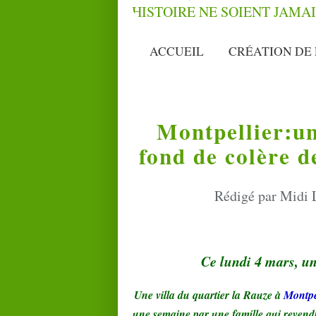
ACCUEIL
CRÉATION DE 
Montpellier:un
fond de colère 
Rédigé par Midi L
Ce lundi 4 mars, un
Une villa du quartier la Rauze à
Montpe
une semaine par une famille qui revendi