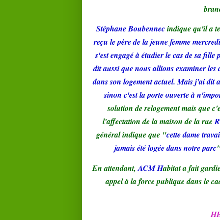
bran
Stéphane Boubennec
indique qu'il a 
reçu le père de la jeune femme mercredi 
s'est engagé à étudier le cas de sa fille
dit aussi que nous allions examiner les
dans son logement actuel. Mais j'ai dit 
sinon c'est la porte ouverte à n'impo
solution de relogement mais que c'e
l'affectation de la maison de la rue
R
général indique que "
cette dame travai
jamais été logée dans notre parc
"
En attendant,
ACM H
abitat a fait gardi
appel à la force publique dans le c
H