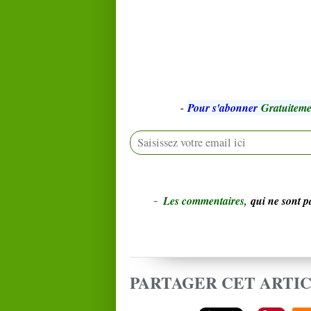
-
Pour s'abonner
Gratuiteme
-
L
e
s commentaires,
qui ne sont 
PARTAGER CET ARTI