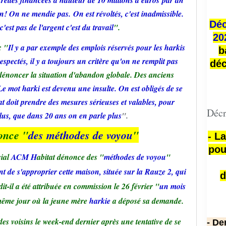
n! On ne mendie pas. On est révoltés, c'est
inadmissible
.
Déc
'est pas de l'argent c'est du travail
".
20
: "
Il y a par exemple des emplois réservés pour les harkis
b
espectés, il y a toujours un critère qu'on ne remplit pas
déc
 dénoncer la situation d'abandon globale. Des anciens
Le mot harki est devenu une insulte. On est obligés de se
tat doit prendre des mesures sérieuses et valables, pour
Décr
lus, que dans 20 ans on en parle plus
".
once "
des méthodes de voyou
"
- L
pou
cial
ACM H
abitat
dénonce des "
méthodes de voyou
"
ent de s'approprier cette maison, située sur la Rauze 2, qui
d
 dit-il a été attribuée en commission le 26 février "
un mois
e même jour où la jeune mère
harkie
a déposé sa demande.
es voisins le week-end dernier après une tentative de se
- De