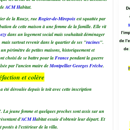
de
ACM H
abitat.
De
ier de la Rauze, rue
Rogier-de-Mirepoix
est squattée par
bution de cette maison à une femme de la famille. Elle vit
l’im
ezy
dans un logement social mais souhaitait déménager
de l’
 mais surtout revenir dans le quartier de ses "
racines
".
de 
 un périmètre de petites maisons, historiquement et
t choisi de se battre pour la
France
pendant la guerre
lsée par l'ancien maire de
Montpellier Georges Frêche
.
éfaction et colère
 été déroulée depuis le toit avec cette inscription
". La jeune femme et quelques proches sont assis sur un
résentant d'
ACM H
abitat essaie d'obtenir leur départ. Et
t postés à l'extérieur de la villa.