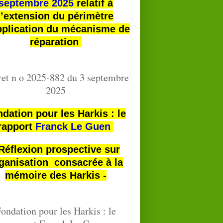
septembre 2025
relatif à
l’extension du périmètre
pplication du mécanisme de
réparation
et n o 2025-882 du 3 septembre
2025
dation pour les Harkis : le
rapport
Franck Le Guen
 Réflexion prospective sur
ganisation consacrée à la
mémoire des Harkis -
ondation pour les Harkis : le