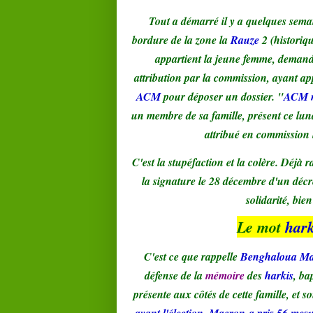
Tout a démarré il y a quelques semai
bordure de la zone la
Rauze
2 (histori
appartient la jeune femme, demand
attribution par la commission, ayant app
ACM
pour déposer un dossier. "
ACM ne
un membre de sa famille, présent ce lund
attribué en commission l
C'est la stupéfaction et la colère. Déj
la signature le 28 décembre d'un décr
solidarité, bie
Le mot
hark
C'est ce que rappelle
Benghaloua Ma
défense de la
mémoire
des
harkis
, ba
présente aux côtés de cette famille, et so
avant l'élection, Macron a pris 56 mesu