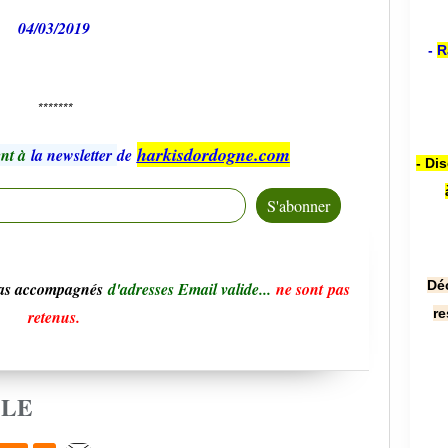
04/03/2019
-
R
*******
harkisdordogne.com
nt à
la newsletter
de
- Di
Dé
pas accompagnés
d'adresses Email valide...
ne sont pas
re
retenus.
CLE