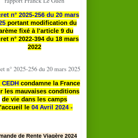
rapport Franck Le Guen
ret n° 2025-256 du 20 mars
25
portant modification du
arème fixé à l'article 9 du
ret n° 2022-394 du 18 mars
2022
et n° 2025-256 du 20 mars 2025
a
CEDH
condamne la France
r les mauvaises conditions
de vie dans les camps
'accueil le
04 Avril 2024 -
mande de Rente Viagère 2024