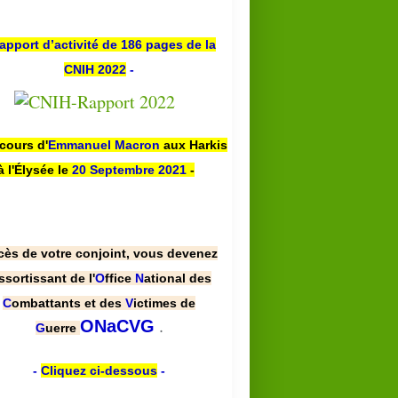
apport d’activité de 186 pages de la
CNIH 2022
-
scours d'
Emmanuel Macron
aux Harkis
à l'Élysée le
20 Septembre 2021
-
cès de votre conjoint, vous devenez
ssortissant de l'
O
ffice
N
ational des
C
ombattants et des
V
ictimes de
.
ONaCVG
G
uerre
-
Cliquez ci-dessous
-