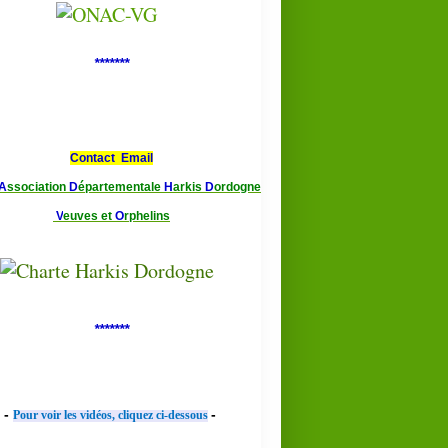
*******
Contact Email
A
ssociation
D
épartementale
H
arkis
D
ordogne
V
euves et
O
rphelins
*******
-
-
Pour voir les vidéos, cliquez ci-dessous