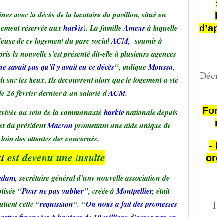
nes avec la décès de la locataire du pavillon, situé en
quement réservée aux
harkis
). La famille
Ameur
à laquelle
d’a
euse de ce logement du parc social
ACM
, soumis à
ris la nouvelle s'est présenté dit-elle à plusieurs agences
 savait pas qu'il y avait eu ce décès
", indique
Moussa
,
Décr
i sur les lieux. Ils découvrent alors que le logement a été
e 26 février dernier à un salarié d'
ACM
.
Fon
à ravivée au sein de la communauté
harkie
nationale depuis
et du président
Macron
promettant une aide unique de
n loin des attentes des concernés.
-
i
est devenu une insulte
or
dani
, secrétaire général d'une nouvelle association de
ptisée "
Pour ne pas oublier
", créée à
Montpellier
, était
utient cette "
réquisition
". "
On nous a fait des promesses
F
rettes financées à hauteur de 10 millions d'euros par an