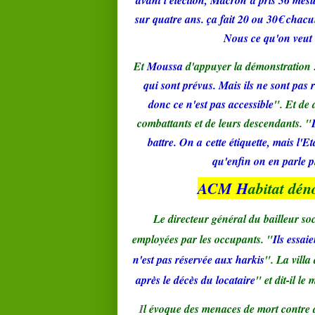
sur quatre ans. ça fait 20 ou 30€ chacu
Nous ce qu'on veut c
Et
Moussa
d'appuyer la démonstration 
qui sont prévus. Mais ils ne sont pas r
donc ce n'est pas accessible
". Et de
combattants et de leurs descendants. "
battre. On a cette étiquette, mais l'E
qu'enfin on en parle p
ACM H
abitat dén
Le directeur général du bailleur so
employées par les occupants. "
Ils essai
n'est pas réservée aux harkis
". La villa
après le décès du locataire
" et dit-il l
I
l évoque des menaces de mort contre d