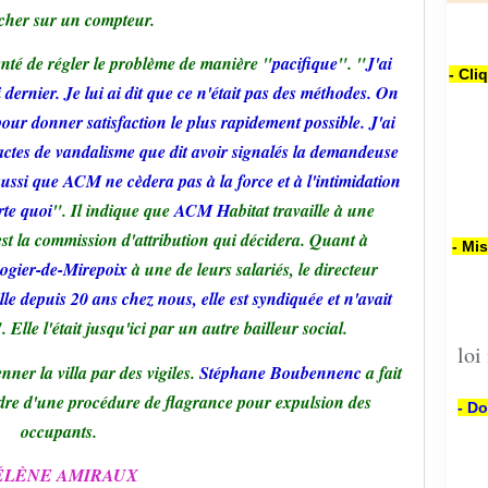
cher sur un compteur.
tenté de régler le problème de manière "
pacifique
". "
J'ai
- Cli
dernier. Je lui ai dit que ce n'était pas des méthodes. On
 pour donner satisfaction le plus rapidement possible. J'ai
 actes de vandalisme que dit avoir signalés la demandeuse
aussi que ACM ne cèdera pas à la force et à l'intimidation
rte quoi
". Il indique que
ACM H
abitat travaille à une
st la commission d'attribution qui décidera. Quant à
- Mi
ogier-de-Mirepoix
à une de leurs salariés, le directeur
lle depuis 20 ans chez nous, elle est syndiquée et n'avait
. Elle l'était jusqu'ici par un autre bailleur social.
loi
enner la villa par des vigiles.
Stéphane Boubennenc
a fait
adre d'une procédure de flagrance pour expulsion des
- Do
occupants.
ÉLÈNE AMIRAUX