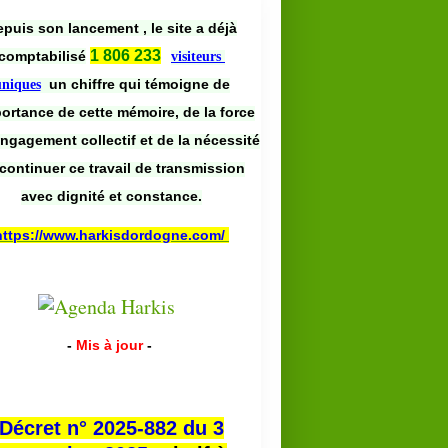
puis son lancement , le site a déjà
1 806 233
comptabilisé
visiteurs
un chiffre qui témoigne de
uniques
portance de cette mémoire, de la force
engagement collectif et de la nécessité
continuer ce travail de transmission
avec dignité et constance.
https://www.harkisdordogne.com/
-
Mis à jour
-
Décret n° 2025-882 du 3