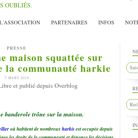
L'ASSOCIATION
PARTENAIRES
INFOS
NOT
PRESSE
N
e maison squattée sur
de la communauté harkie
5 MARS 2019
ibre et publié depuis Overblog
R
e banderole trône sur la maison.
I
llier
où habitent de nombreux
harkis
est occupée depuis
que les droits de la communauté et dénonce les décisions