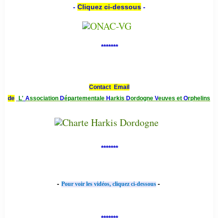
-
Cliquez ci-dessous
-
*******
Contact Email
de
L'
A
ssociation
D
épartementale
H
arkis
D
ordogne
V
euves et
O
rphelins
*******
-
-
Pour voir les vidéos, cliquez ci-dessous