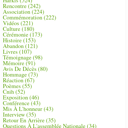
Harkis
(524)
Rencontre
(242)
Association
(224)
Commémoration
(222)
Vidéos
(221)
Culture
(180)
Cérémonie
(173)
Histoire
(153)
Abandon
(121)
Livres
(107)
Témoignage
(98)
Mémoire
(91)
Avis De Décès
(80)
Hommage
(73)
Réaction
(67)
Poèmes
(55)
Cnih
(52)
Exposition
(46)
Conférence
(43)
Mis À L'honneur
(43)
Interview
(35)
Retour En Arrière
(35)
Questions À L'assemblée Nationale
(34)