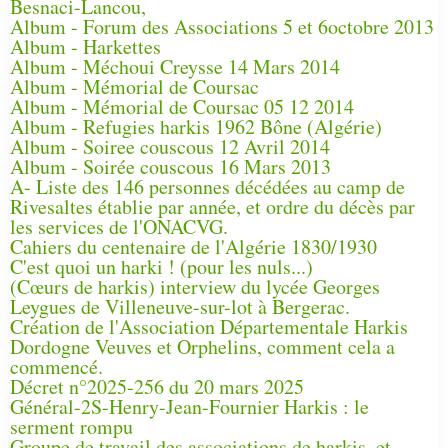
Besnaci-Lancou,
Album - Forum des Associations 5 et 6octobre 2013
Album - Harkettes
Album - Méchoui Creysse 14 Mars 2014
Album - Mémorial de Coursac
Album - Mémorial de Coursac 05 12 2014
Album - Refugies harkis 1962 Bône (Algérie)
Album - Soiree couscous 12 Avril 2014
Album - Soirée couscous 16 Mars 2013
A- Liste des 146 personnes décédées au camp de
Rivesaltes établie par année, et ordre du décès par
les services de l'ONACVG.
Cahiers du centenaire de l'Algérie 1830/1930
C'est quoi un harki ! (pour les nuls...)
(Cœurs de harkis) interview du lycée Georges
Leygues de Villeneuve-sur-lot à Bergerac.
Création de l'Association Départementale Harkis
Dordogne Veuves et Orphelins, comment cela a
commencé.
Décret n°2025-256 du 20 mars 2025
Général-2S-Henry-Jean-Fournier Harkis : le
serment rompu
Groupe de travail des associations de harkis, et