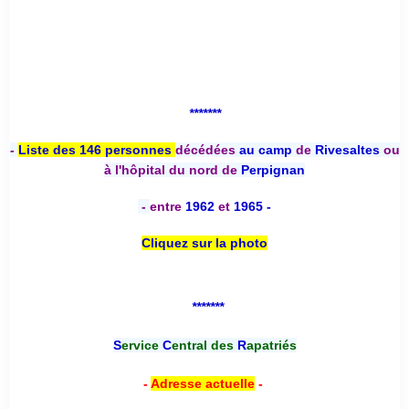
*******
-
Liste des 146 personnes
décédées
au camp
de
Rivesaltes
ou
à l'hôpital du nord de
Perpignan
-
entre
1962
et
1965 -
Cliquez sur la photo
*******
S
ervice
C
entral des
R
apatriés
-
Adresse actuelle
-