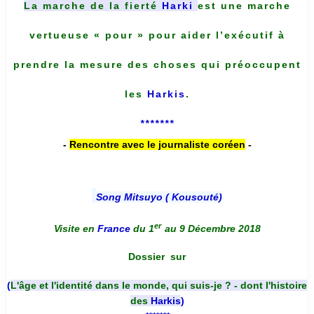
La marche de la fierté
Harki
est une marche
vertueuse « pour » pour aider l’exécutif à
prendre la mesure des choses qui préoccupent
les
Harkis
.
*******
-
Rencontre avec le journaliste coréen
-
Song Mitsuyo ( Kousouté
)
er
Visite en
France
du 1
au 9 Décembre 2018
Dossier
sur
(
L'âge et l'identité dans le monde, qui suis-je ? - dont l'histoire
des
Harkis
)