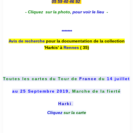
05 59 40 46 92
-
Cliquez sur la photo
,
pour voir le lieu
-
*******
Avis de recherche
pour la documentation de la collection
'Harkis' à
Rennes
( 35)
Toutes les cartes du
Tour de
France
du
14 juillet
au 25 Septembre 2019
, Marche de la fierté
Harki
.
Cliquez
sur la carte