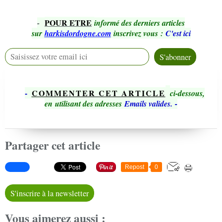
POUR ETRE
-
informé des derniers articles
sur
harkisdordogne.com
inscrivez vous
:
C'est ici
-
COMMENTER CET ARTICLE
ci-dessous,
en utilisant des adresses
Emails valides.
-
Partager cet article
Repost
0
S'inscrire à la newsletter
Vous aimerez aussi :