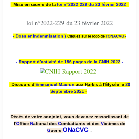
- Mise en œuvre de la
loi n
°2022-229
du 23 février 2022 -
loi n°2022-229 du 23 février 2022
- Dossier Indemnisation )
Cliquez sur le logo de
l'ONACVG -
-
Rapport d’activité de 186 pages de la CNIH 2022
-
- Discours d'
Emmanuel Macron
aux Harkis à l'Élysée le
20
Septembre 2021
-
Décès de votre conjoint, vous devenez ressortissant de
l'
O
ffice
N
ational des
C
ombattants et des
V
ictimes de
.
ONaCVG
G
uerre