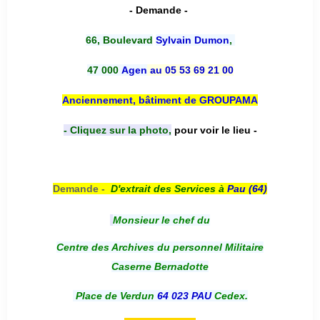
- Demande -
66, Boulevard
Sylvain Dumon
,
47 000
Agen
au 05 53 69 21 00
Anciennement, bâtiment de GROUPAMA
- Cliquez sur la photo,
pour voir le lieu -
Demande -
D'e
xtrait des Services à
Pau (64)
Monsieur le chef du
Centre des Archives du personnel Militaire
Caserne Bernadotte
Place de Verdun
64 023 PAU
Cedex.