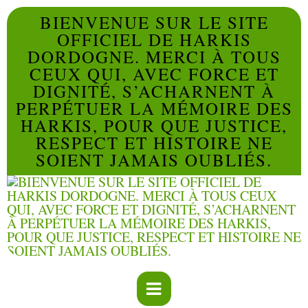
BIENVENUE SUR LE SITE
OFFICIEL DE HARKIS
DORDOGNE. MERCI À TOUS
CEUX QUI, AVEC FORCE ET
DIGNITÉ, S’ACHARNENT À
PERPÉTUER LA MÉMOIRE DES
HARKIS, POUR QUE JUSTICE,
RESPECT ET HISTOIRE NE
SOIENT JAMAIS OUBLIÉS.