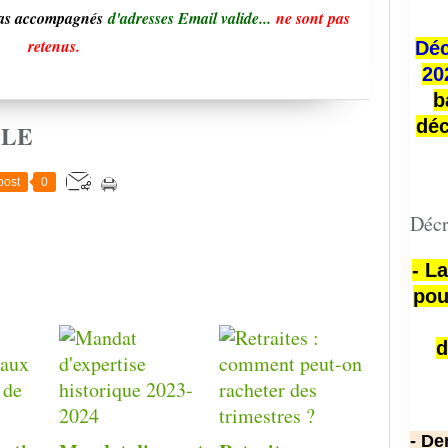
pas accompagnés
d'adresses Email valide...
ne sont pas
retenus.
Déc
20
b
déc
CLE
post
0
Décr
- L
pou
d
- De