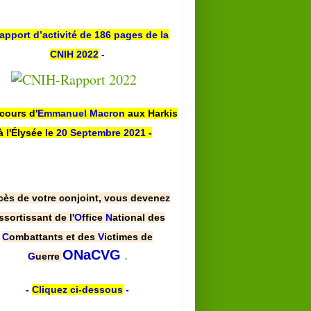
apport d’activité de 186 pages de la
CNIH 2022
-
scours d'
Emmanuel Macron
aux Harkis
à l'Élysée le
20 Septembre 2021
-
cès de votre conjoint, vous devenez
ssortissant de l'
O
ffice
N
ational des
C
ombattants et des
V
ictimes de
.
ONaCVG
G
uerre
-
Cliquez ci-dessous
-