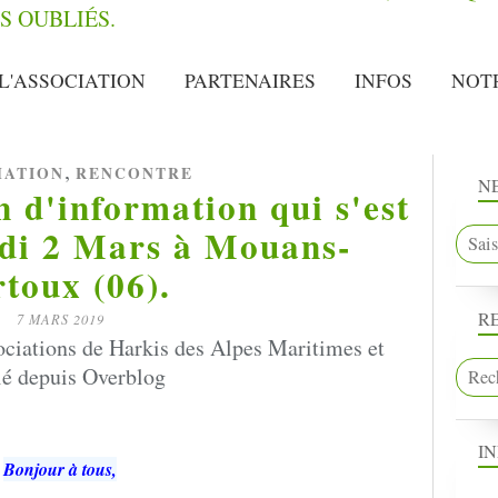
L'ASSOCIATION
PARTENAIRES
INFOS
NOT
,
MATION
RENCONTRE
N
n d'information qui s'est
edi 2 Mars à Mouans-
rtoux (06).
R
7 MARS 2019
ociations de Harkis des Alpes Maritimes et
ié depuis Overblog
I
Bonjour à tous,