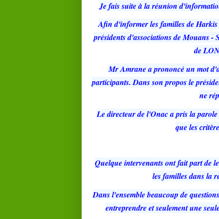
Je fais suite à la réunion d'informat
Afin d'informer les familles de Harkis
présidents d'associations de Mouans - 
de LONA
Mr Amrane a prononcé un mot d'ac
participants. Dans son propos le préside
ne rép
Le directeur de l'Onac a pris la parole
que les critè
Quelque intervenants ont fait part de l
les familles dans la 
Dans l'ensemble beaucoup de questions su
entreprendre et seulement une seule