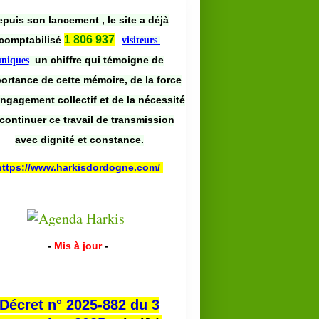
puis son lancement , le site a déjà
1 806 937
comptabilisé
visiteurs
un chiffre qui témoigne de
uniques
portance de cette mémoire, de la force
engagement collectif et de la nécessité
continuer ce travail de transmission
avec dignité et constance.
https://www.harkisdordogne.com/
-
Mis à jour
-
Décret n° 2025-882 du 3