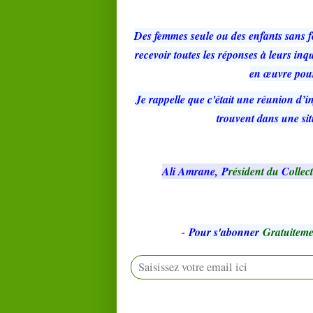
Des femmes seule ou des enfants sans f
recevoir toutes les réponses à leurs inqu
en œuvre pour
Je rappelle que c'était une réunion d’
trouvent dans une situ
Ali Amrane,
P
résident du
C
ollect
-
Pour s'abonner
Gratuiteme