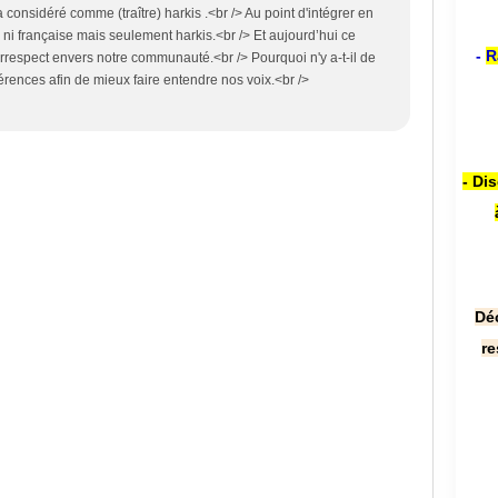
considéré comme (traître) harkis .<br /> Au point d'intégrer en
e ni française mais seulement harkis.<br /> Et aujourd’hui ce
-
R
’irrespect envers notre communauté.<br /> Pourquoi n'y a-t-il de
férences afin de mieux faire entendre nos voix.<br />
- Di
Dé
re