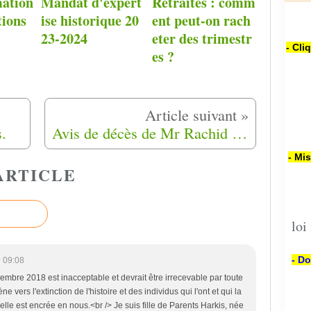
mation
Mandat d'expert
Retraites : comm
tions
ise historique 20
ent peut-on rach
23-2024
eter des trimestr
- Cli
es ?
.
Avis de décès de Mr Rachid Kherroubi
- Mi
ARTICLE
loi
- Do
 09:08
cembre 2018 est inacceptable et devrait être irrecevable par toute
vers l'extinction de l'histoire et des individus qui l'ont et qui la
lle est encrée en nous.<br /> Je suis fille de Parents Harkis, née