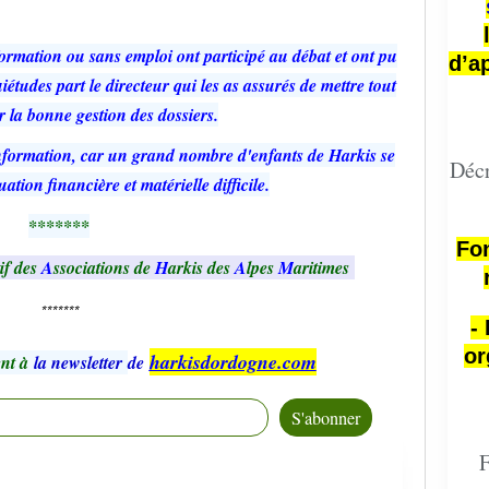
ormation ou sans emploi ont participé au débat et ont pu
d’a
iétudes part le directeur qui les as assurés de mettre tout
 la bonne gestion des dossiers.
information, car un grand nombre d'enfants de Harkis se
Décr
ation financière et matérielle difficile.
*******
Fon
if des
A
ssociations de
H
arkis des
A
lpes
M
aritimes
*******
-
or
harkisdordogne.com
nt à
la newsletter
de
F