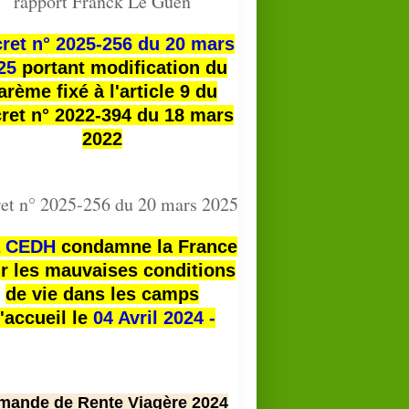
rapport Franck Le Guen
ret n° 2025-256 du 20 mars
25
portant modification du
arème fixé à l'article 9 du
ret n° 2022-394 du 18 mars
2022
et n° 2025-256 du 20 mars 2025
a
CEDH
condamne la France
r les mauvaises conditions
de vie dans les camps
'accueil le
04 Avril 2024 -
mande de Rente Viagère 2024