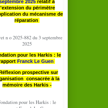
septembre 2025
relatif à
l’extension du périmètre
pplication du mécanisme de
réparation
et n o 2025-882 du 3 septembre
2025
dation pour les Harkis : le
rapport
Franck Le Guen
 Réflexion prospective sur
ganisation consacrée à la
mémoire des Harkis -
ondation pour les Harkis : le