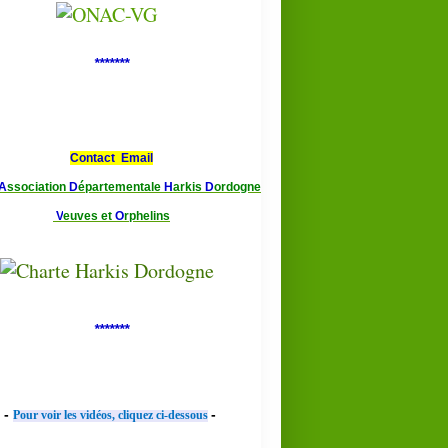
*******
Contact Email
A
ssociation
D
épartementale
H
arkis
D
ordogne
V
euves et
O
rphelins
*******
-
-
Pour voir les vidéos, cliquez ci-dessous