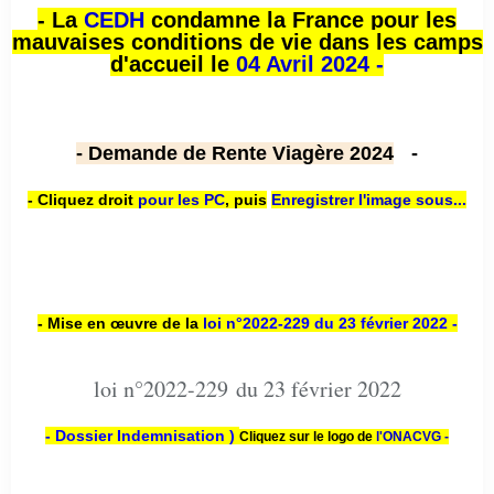
- La
CEDH
condamne la France pour les
mauvaises conditions de vie dans les camps
d'accueil le
04 Avril 2024 -
- Demande de Rente Viagère 2024
-
- Cliquez droit
pour les PC
,
puis
Enregistrer l'image sous...
- Mise en œuvre de la
loi n
°2022-229
du 23 février 2022 -
loi n°2022-229 du 23 février 2022
- Dossier Indemnisation )
Cliquez sur le logo de
l'ONACVG -