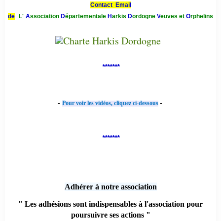
Contact Email
de
L'
A
ssociation
D
épartementale
H
arkis
D
ordogne
V
euves et
O
rphelins
*******
-
-
Pour voir les vidéos, cliquez ci-dessous
*******
Adhérer à notre association
" Les adhésions sont indispensables à l'association pour
poursuivre ses actions "