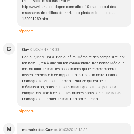
Pieds-Noirs et soldats.»<br />
http://www.harkisdordogne.com/article-19-mars-debut-des-
massacres-de-milliers-de-harkis-de-pieds-noirs-et-soldats-
122981269.html
Répondre
G
Guy
01/03/2018 18:00
Bonjour,<br /> <br /> Bonjour à toi Mémoire des camps si tel est
ton nom... , ren à dire sur ton commentaire, très bonne idée que
lors du futur 12 mai, les associations qui le commémoreront
fassent référence à ce rapport. En tout cas, la notre, Harkis
Dordogne le fera certainement. Pour ce qui est de la
médiatisation, nous le faisons autant que faire se peut et à
chaque fois. Voir à ce sujet les articles parus sur le site harkis
Dordogne du dernier 12 mai. Harkamicalement.
Répondre
M
memoire des Camps
01/03/2018 13:38