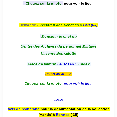
- Cliquez sur la photo,
pour voir le lieu -
Demande -
D'e
xtrait des Services à
Pau (64)
Monsieur le chef du
Centre des Archives du personnel Militaire
Caserne Bernadotte
Place de Verdun
64 023 PAU
Cedex.
05 59 40 46 92
-
Cliquez sur la photo
,
pour voir le lieu
-
*******
Avis de recherche
pour la documentation de la collection
'Harkis' à
Rennes
( 35)