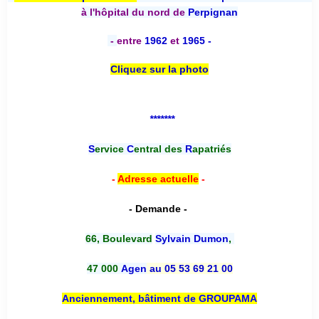
à l'hôpital du nord de
Perpignan
-
entre
1962
et
1965 -
Cliquez sur la photo
*******
S
ervice
C
entral des
R
apatriés
-
Adresse actuelle
-
- Demande -
66, Boulevard
Sylvain Dumon
,
47 000
Agen
au 05 53 69 21 00
Anciennement, bâtiment de GROUPAMA