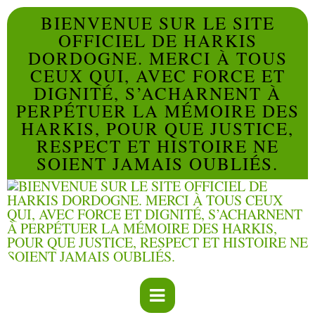
BIENVENUE SUR LE SITE
OFFICIEL DE HARKIS
DORDOGNE. MERCI À TOUS
CEUX QUI, AVEC FORCE ET
DIGNITÉ, S’ACHARNENT À
PERPÉTUER LA MÉMOIRE DES
HARKIS, POUR QUE JUSTICE,
RESPECT ET HISTOIRE NE
SOIENT JAMAIS OUBLIÉS.