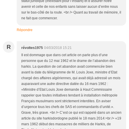
statut juridique (inexistant pour l’instant) et d’assurer notre
avenir et celle de nos enfants sans laisser aucun d’entre nous
sur le bas-côté de la route. <br /> Quant au travail de mémoire, il
ne fait que commencer.
Répondre
R
révoltes1975
04/03/2018 15:21
Il est dommage que dans cet article on parle plus d’une
personne que du 12 mai 1962 et le drame de l’abandon des
harkis. La question de cet abandon avait commencée bien
avant la date du télégramme de M. Louis Joxe, ministre d’Etat
chargé des affaires algériennes, qui avait déjà adressé un mois
auparavant une autre directive datée du 16 mars 1962 :
«Ministre d’Etat Louis Joxe demande à Haut Commissaire
rappeler que toutes initiatives tendant à installation métropole
Français musulmans sont strictement interdites. En aviser
d’urgence tous les chefs de SAS et commandants d’unité.».
Grave, très grave. <br /> C’est ce qui est rappelé dans un ancien
article du site harkisdordogne publié le 18 mars 2014:<br /> «19
mars 1962 début des massacres de milliers de Harkis, de