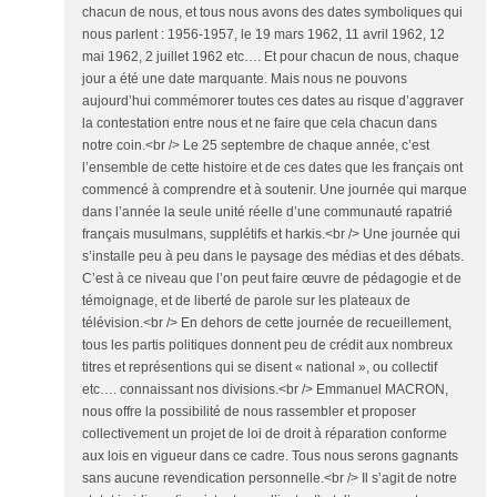
chacun de nous, et tous nous avons des dates symboliques qui
nous parlent : 1956-1957, le 19 mars 1962, 11 avril 1962, 12
mai 1962, 2 juillet 1962 etc…. Et pour chacun de nous, chaque
jour a été une date marquante. Mais nous ne pouvons
aujourd’hui commémorer toutes ces dates au risque d’aggraver
la contestation entre nous et ne faire que cela chacun dans
notre coin.<br /> Le 25 septembre de chaque année, c’est
l’ensemble de cette histoire et de ces dates que les français ont
commencé à comprendre et à soutenir. Une journée qui marque
dans l’année la seule unité réelle d’une communauté rapatrié
français musulmans, supplétifs et harkis.<br /> Une journée qui
s’installe peu à peu dans le paysage des médias et des débats.
C’est à ce niveau que l’on peut faire œuvre de pédagogie et de
témoignage, et de liberté de parole sur les plateaux de
télévision.<br /> En dehors de cette journée de recueillement,
tous les partis politiques donnent peu de crédit aux nombreux
titres et représentions qui se disent « national », ou collectif
etc…. connaissant nos divisions.<br /> Emmanuel MACRON,
nous offre la possibilité de nous rassembler et proposer
collectivement un projet de loi de droit à réparation conforme
aux lois en vigueur dans ce cadre. Tous nous serons gagnants
sans aucune revendication personnelle.<br /> Il s’agit de notre