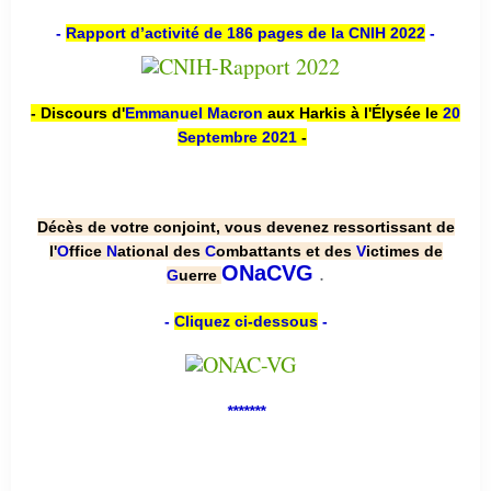
-
Rapport d’activité de 186 pages de la CNIH 2022
-
- Discours d'
Emmanuel Macron
aux Harkis à l'Élysée le
20
Septembre 2021
-
Décès de votre conjoint, vous devenez ressortissant de
l'
O
ffice
N
ational des
C
ombattants et des
V
ictimes de
.
ONaCVG
G
uerre
-
Cliquez ci-dessous
-
*******