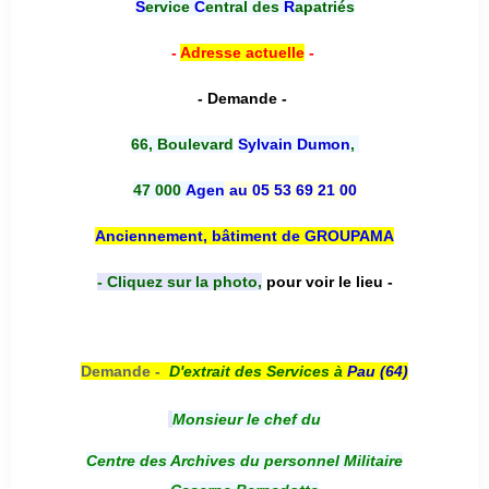
S
ervice
C
entral des
R
apatriés
-
Adresse actuelle
-
- Demande -
66, Boulevard
Sylvain Dumon
,
47 000
Agen
au 05 53 69 21 00
Anciennement, bâtiment de GROUPAMA
- Cliquez sur la photo,
pour voir le lieu -
Demande -
D'e
xtrait des Services à
Pau (64)
Monsieur le chef du
Centre des Archives du personnel Militaire