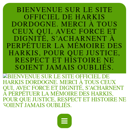
BIENVENUE SUR LE SITE
OFFICIEL DE HARKIS
DORDOGNE. MERCI À TOUS
CEUX QUI, AVEC FORCE ET
DIGNITÉ, S’ACHARNENT À
PERPÉTUER LA MÉMOIRE DES
HARKIS, POUR QUE JUSTICE,
RESPECT ET HISTOIRE NE
SOIENT JAMAIS OUBLIÉS.