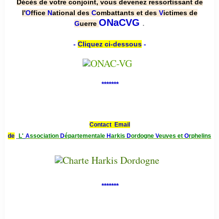
Décès de votre conjoint, vous devenez ressortissant de
l'
O
ffice
N
ational des
C
ombattants et des
V
ictimes de
.
ONaCVG
G
uerre
-
Cliquez ci-dessous
-
*******
Contact Email
de
L'
A
ssociation
D
épartementale
H
arkis
D
ordogne
V
euves et
O
rphelins
*******