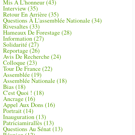
Mis À L'honneur
(43)
Interview
(35)
Retour En Arrière
(35)
Questions À L'assemblée Nationale
(34)
Rivesaltes
(33)
Hameaux De Forestage
(28)
Information
(27)
Solidarité
(27)
Reportage
(26)
Avis De Recherche
(24)
Colloque
(23)
Tour De France
(22)
Assemblée
(19)
Assemblée Nationale
(18)
Bias
(18)
C'est Quoi !
(18)
Ancrage
(16)
Appel Aux Dons
(16)
Portrait
(14)
Inauguration
(13)
Patriciamirallès
(13)
Questions Au Sénat
(13)
Réunion
(12)