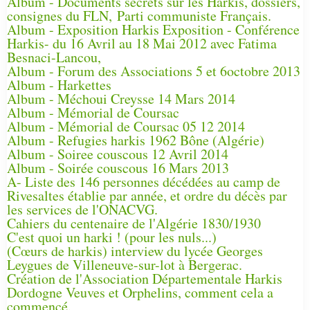
Album - Documents secrets sur les Harkis, dossiers,
consignes du FLN, Parti communiste Français.
Album - Exposition Harkis Exposition - Conférence
Harkis- du 16 Avril au 18 Mai 2012 avec Fatima
Besnaci-Lancou,
Album - Forum des Associations 5 et 6octobre 2013
Album - Harkettes
Album - Méchoui Creysse 14 Mars 2014
Album - Mémorial de Coursac
Album - Mémorial de Coursac 05 12 2014
Album - Refugies harkis 1962 Bône (Algérie)
Album - Soiree couscous 12 Avril 2014
Album - Soirée couscous 16 Mars 2013
A- Liste des 146 personnes décédées au camp de
Rivesaltes établie par année, et ordre du décès par
les services de l'ONACVG.
Cahiers du centenaire de l'Algérie 1830/1930
C'est quoi un harki ! (pour les nuls...)
(Cœurs de harkis) interview du lycée Georges
Leygues de Villeneuve-sur-lot à Bergerac.
Création de l'Association Départementale Harkis
Dordogne Veuves et Orphelins, comment cela a
commencé.