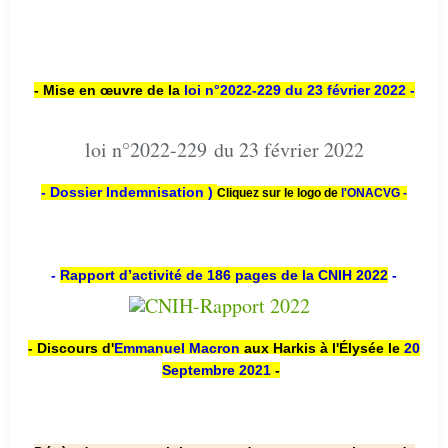
- Mise en œuvre de la
loi n
°2022-229
du 23 février 2022 -
loi n°2022-229 du 23 février 2022
- Dossier Indemnisation )
Cliquez sur le logo de
l'ONACVG -
-
Rapport d’activité de 186 pages de la CNIH 2022
-
- Discours d'
Emmanuel Macron
aux Harkis à l'Élysée le
20
Septembre 2021
-