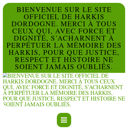
BIENVENUE SUR LE SITE
OFFICIEL DE HARKIS
DORDOGNE. MERCI À TOUS
CEUX QUI, AVEC FORCE ET
DIGNITÉ, S’ACHARNENT À
PERPÉTUER LA MÉMOIRE DES
HARKIS, POUR QUE JUSTICE,
RESPECT ET HISTOIRE NE
SOIENT JAMAIS OUBLIÉS.