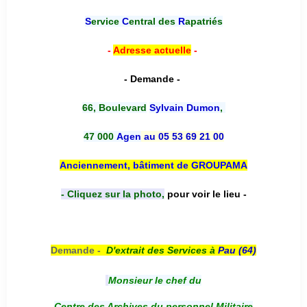
S
ervice
C
entral des
R
apatriés
-
Adresse actuelle
-
- Demande -
66, Boulevard
Sylvain Dumon
,
47 000
Agen
au 05 53 69 21 00
Anciennement, bâtiment de GROUPAMA
- Cliquez sur la photo,
pour voir le lieu -
Demande -
D'e
xtrait des Services à
Pau (64)
Monsieur le chef du
Centre des Archives du personnel Militaire