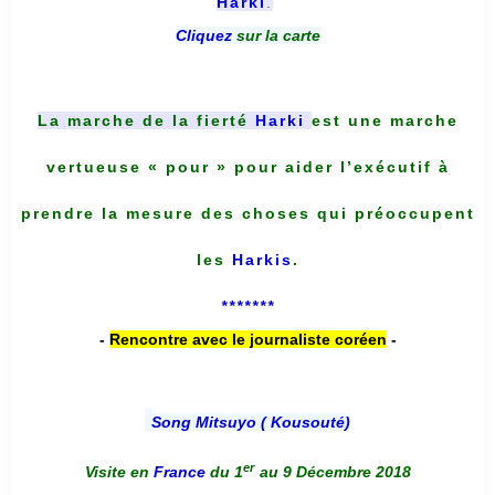
Harki
.
Cliquez
sur la carte
La marche de la fierté
Harki
est une marche
vertueuse « pour » pour aider l’exécutif à
prendre la mesure des choses qui préoccupent
les
Harkis
.
*******
-
Rencontre avec le journaliste coréen
-
Song Mitsuyo ( Kousouté
)
er
Visite en
France
du 1
au 9 Décembre 2018