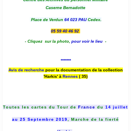
Caserne Bernadotte
Place de Verdun
64 023 PAU
Cedex.
05 59 40 46 92
-
Cliquez sur la photo
,
pour voir le lieu
-
*******
Avis de recherche
pour la documentation de la collection
'Harkis' à
Rennes
( 35)
Toutes les cartes du
Tour de
France
du
14 juillet
au 25 Septembre 2019
, Marche de la fierté