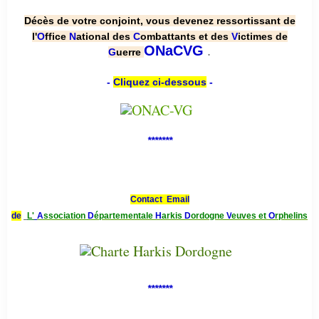
Décès de votre conjoint, vous devenez ressortissant de
l'
O
ffice
N
ational des
C
ombattants et des
V
ictimes de
.
ONaCVG
G
uerre
-
Cliquez ci-dessous
-
*******
Contact Email
de
L'
A
ssociation
D
épartementale
H
arkis
D
ordogne
V
euves et
O
rphelins
*******