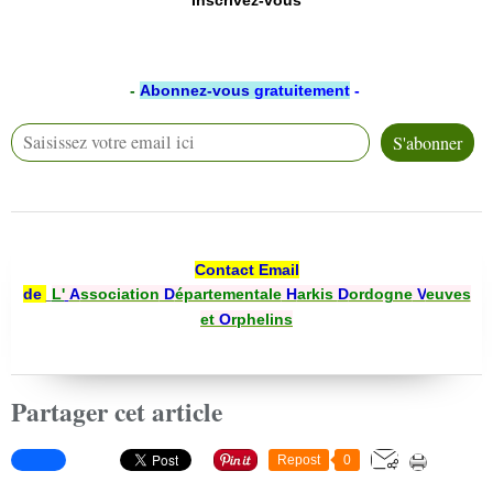
Inscrivez-vous
-
Abonnez-vous
gratuitement
-
Contact Email
de
L'
A
ssociation
D
épartementale
H
arkis
D
ordogne
V
euves
et
O
rphelins
Partager cet article
Repost
0