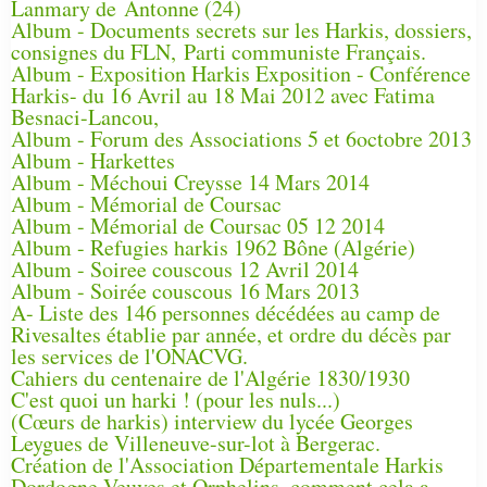
Lanmary de Antonne (24)
Album - Documents secrets sur les Harkis, dossiers,
consignes du FLN, Parti communiste Français.
Album - Exposition Harkis Exposition - Conférence
Harkis- du 16 Avril au 18 Mai 2012 avec Fatima
Besnaci-Lancou,
Album - Forum des Associations 5 et 6octobre 2013
Album - Harkettes
Album - Méchoui Creysse 14 Mars 2014
Album - Mémorial de Coursac
Album - Mémorial de Coursac 05 12 2014
Album - Refugies harkis 1962 Bône (Algérie)
Album - Soiree couscous 12 Avril 2014
Album - Soirée couscous 16 Mars 2013
A- Liste des 146 personnes décédées au camp de
Rivesaltes établie par année, et ordre du décès par
les services de l'ONACVG.
Cahiers du centenaire de l'Algérie 1830/1930
C'est quoi un harki ! (pour les nuls...)
(Cœurs de harkis) interview du lycée Georges
Leygues de Villeneuve-sur-lot à Bergerac.
Création de l'Association Départementale Harkis
Dordogne Veuves et Orphelins, comment cela a