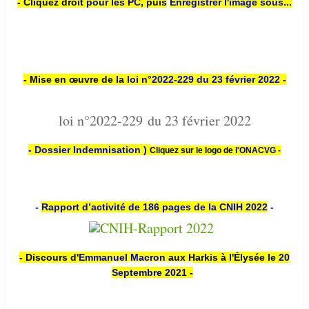
- Cliquez droit
pour les PC
,
puis
Enregistrer l'image sous...
- Mise en œuvre de la
loi n
°2022-229
du 23 février 2022 -
loi n°2022-229 du 23 février 2022
- Dossier Indemnisation )
Cliquez sur le logo de
l'ONACVG -
-
Rapport d’activité de 186 pages de la CNIH 2022
-
- Discours d'
Emmanuel Macron
aux Harkis à l'Élysée le
20
Septembre 2021
-