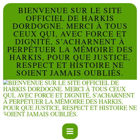
BIENVENUE SUR LE SITE
OFFICIEL DE HARKIS
DORDOGNE. MERCI À TOUS
CEUX QUI, AVEC FORCE ET
DIGNITÉ, S’ACHARNENT À
PERPÉTUER LA MÉMOIRE DES
HARKIS, POUR QUE JUSTICE,
RESPECT ET HISTOIRE NE
SOIENT JAMAIS OUBLIÉS.