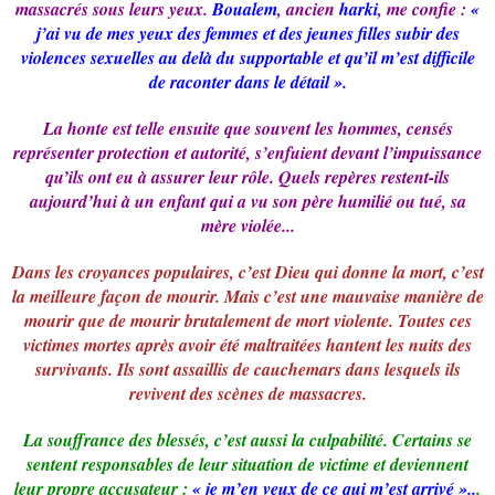
massacrés sous leurs yeux.
Boualem
, ancien
harki
, me confie :
«
j’ai vu de mes yeux des femmes et des jeunes filles subir des
violences sexuelles au delà du supportable et qu’il m’est difficile
de raconter dans le détail ».
La honte est telle ensuite que souvent les hommes, censés
représenter protection et autorité, s’enfuient devant l’impuissance
qu’ils ont eu à assurer leur rôle. Quels repères restent-ils
aujourd’hui à un enfant qui a vu son père humilié ou tué, sa
mère violée...
Dans les croyances populaires, c’est Dieu qui donne la mort, c’est
la meilleure façon de mourir. Mais c’est une mauvaise manière de
mourir que de mourir brutalement de mort violente. Toutes ces
victimes mortes après avoir été maltraitées hantent les nuits des
survivants. Ils sont assaillis de cauchemars dans lesquels ils
revivent des scènes de massacres.
La souffrance des blessés, c’est aussi la culpabilité. Certains se
sentent responsables de leur situation de victime et deviennent
leur propre accusateur :
« je m’en veux de ce qui m’est arrivé »..
.