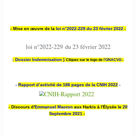
- Mise en œuvre de la
loi n
°2022-229
du 23 février 2022 -
loi n°2022-229 du 23 février 2022
- Dossier Indemnisation )
Cliquez sur le logo de
l'ONACVG -
-
Rapport d’activité de 186 pages de la CNIH 2022
-
- Discours d'
Emmanuel Macron
aux Harkis à l'Élysée le
20
Septembre 2021
-