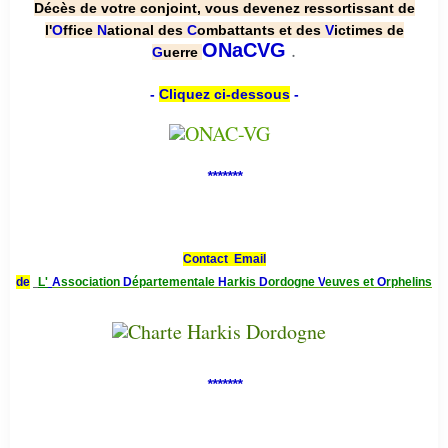
Décès de votre conjoint, vous devenez ressortissant de
l'
O
ffice
N
ational des
C
ombattants et des
V
ictimes de
.
ONaCVG
G
uerre
-
Cliquez ci-dessous
-
*******
Contact Email
de
L'
A
ssociation
D
épartementale
H
arkis
D
ordogne
V
euves et
O
rphelins
*******