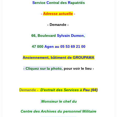
S
ervice
C
entral des
R
apatriés
-
Adresse actuelle
-
- Demande -
66, Boulevard
Sylvain Dumon
,
47 000
Agen
au 05 53 69 21 00
Anciennement, bâtiment de GROUPAMA
- Cliquez sur la photo,
pour voir le lieu -
Demande -
D'e
xtrait des Services à
Pau (64)
Monsieur le chef du
Centre des Archives du personnel Militaire