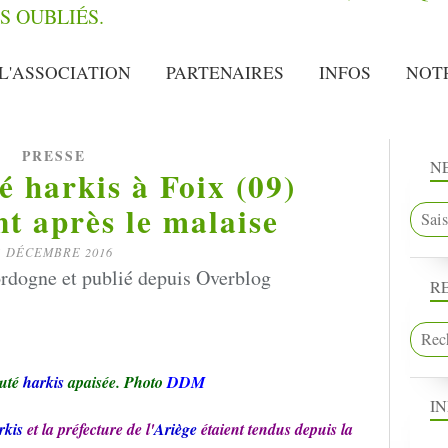
L'ASSOCIATION
PARTENAIRES
INFOS
NOT
PRESSE
N
harkis à Foix (09)
t après le malaise
1 DÉCEMBRE 2016
rdogne et publié depuis Overblog
R
uté
harkis
apaisée. Photo
DDM
I
rkis
et la préfecture de l'
Ariège
étaient tendus depuis la