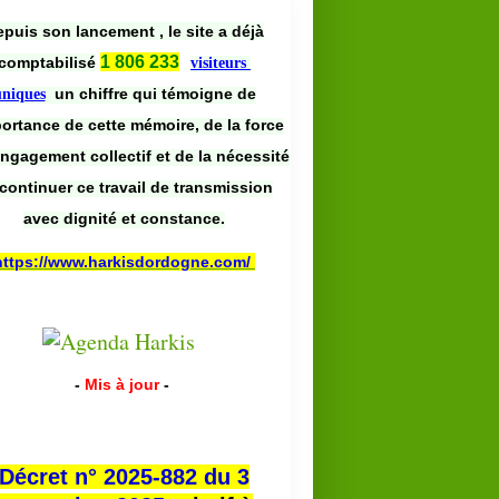
puis son lancement , le site a déjà
1 806 233
comptabilisé
visiteurs
un chiffre qui témoigne de
uniques
portance de cette mémoire, de la force
engagement collectif et de la nécessité
continuer ce travail de transmission
avec dignité et constance.
https://www.harkisdordogne.com/
-
Mis à jour
-
Décret n° 2025-882 du 3