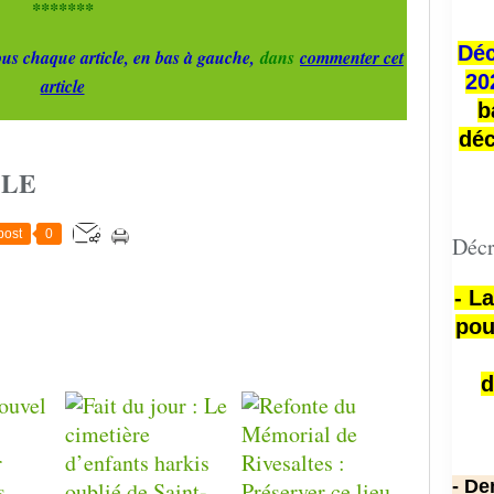
*******
Déc
us chaque article, en bas à gauche,
dans
commenter cet
20
article
b
déc
CLE
post
0
Décr
- L
pou
d
- De