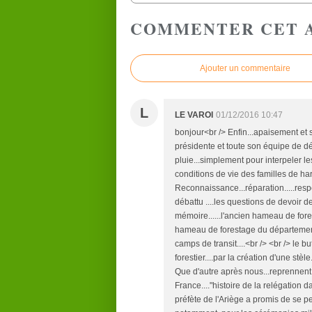
COMMENTER CET 
Ajouter un commentaire
L
LE VAROI
01/12/2016 10:47
bonjour<br /> Enfin...apaisement et 
présidente et toute son équipe de dév
pluie...simplement pour interpeler les
conditions de vie des familles de har
Reconnaissance...réparation.....respe
débattu ....les questions de devoir de
mémoire......l'ancien hameau de f
hameau de forestage du département
camps de transit....<br /> <br /> l
forestier....par la création d'une stè
Que d'autre après nous...reprennent
France...."histoire de la relégation 
préfète de l'Ariège a promis de se p