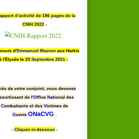
apport d’activité de 186 pages de la
CNIH 2022
-
scours d'
Emmanuel Macron
aux Harkis
à l'Élysée le
20 Septembre 2021
-
cès de votre conjoint, vous devenez
ssortissant de l'
O
ffice
N
ational des
C
ombattants et des
V
ictimes de
.
ONaCVG
G
uerre
-
Cliquez ci-dessous
-