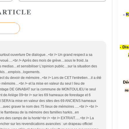
ARTICLE
-
R
- Di
surtout ouverture De dialogue...<br /> Un grand respect a sa
oué.....<br /> Après des mois de grève....sous le froid..la
 medias....et sensibiliser L'opinion public....sur la situation des
kis....emplois...logements.
ct du devoir de mémoire...<br /> Lors de CET l'entretien....il a été
Dé
 mémoire....<br /> et la mise en valeur du seul l lieu de
orestage DE GINABAT sur la commune de MONTOULIEU le seul
re
 de Ariège 09<br /> sur les 69 hameaux de forestage et 6
e but SERA la mise en valeur des sites des 69 ANCIENS hameaux
le....avec graver le nom des 75 lieux de mémoires .....<br /> <br />
 le flambeau de la mémoire des familles harkis...en
dans des camps de la honte'<br /> <br /> EXTRAIT......<br /> La
encher sur les revendications avancées : un drapeau officiel