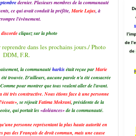
eptembre
dernier. Plusieurs membres de la communauté
De
ents, ce qui avait conduit la préfète,
Marie Lajus
, à
rrompre l'évènement.
a discorde
cliquez sur la photo
l’im
de l’
de 
paisement, la communauté
harkis
était reçue par
Marie
 a été trouvée. D'ailleurs, aucune parole n'a été consacrée
. Comme pour montrer que tous veulent aller de l'avant.
 été très constructive. Nous étions face à une personne
 l'écoute»
, se réjouit
Fatima Mokrani
, présidente de la
eoise, qui portait les
«doléances»
de la communauté.
 qu'une personne représentant la plus haute autorité en
s pas des Français de droit commun, mais une cause