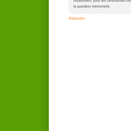
notamment, pour les cérémonies milit
la question mémorielle.
Répondre