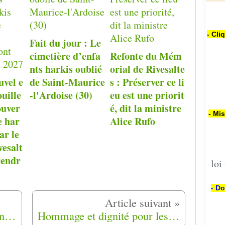
- Cli
Fait du jour : Le
cimetière d’enfa
Refonte du Mém
nts harkis oublié
orial de Rivesalte
uvel e
de Saint-Maurice
s : Préserver ce li
ouille
-l'Ardoise (30)
eu est une priorit
ouver
é, dit la ministre
- Mi
e har
Alice Rufo
ar le
esalt
rendr
loi
- Do
Hommage aux Harkis à Saint-André-les-Alpes (04)
Hommage et dignité pour les Harkis tombés pour la France à Condé-sur-l'escaut (59)