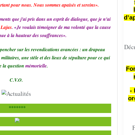
portant pour nous. Nous sommes apaisés et sereins».
d’a
ments que j'ai pris dans un esprit de dialogue, que je n'ai
 Lajus
. «Je voulais témoigner de ma volonté que la cause
nue à la hauteur des souffrances».
Décr
 pencher sur les revendications avancées : un drapeau
militaires, une stèle et des lieux de sépulture pour ce qui
e la question
mémorielle
.
Fon
C.V.O.
-
or
*******
F