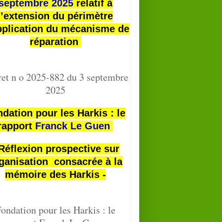
septembre 2025
relatif à
l’extension du périmètre
pplication du mécanisme de
réparation
et n o 2025-882 du 3 septembre
2025
dation pour les Harkis : le
rapport
Franck Le Guen
 Réflexion prospective sur
ganisation consacrée à la
mémoire des Harkis -
ondation pour les Harkis : le