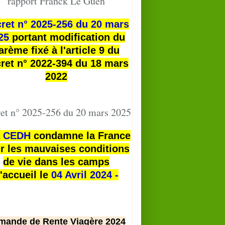
rapport Franck Le Guen
ret n° 2025-256 du 20 mars
25
portant modification du
arème fixé à l'article 9 du
ret n° 2022-394 du 18 mars
2022
et n° 2025-256 du 20 mars 2025
a
CEDH
condamne la France
r les mauvaises conditions
de vie dans les camps
'accueil le
04 Avril 2024 -
mande de Rente Viagère 2024