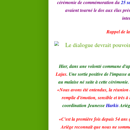
cérémonie de commémoration du
25 s
avaient tourné le dos aux élus prés
inte
Rappel de l
Hier, dans une volonté commune d'a
Lajus
. Une sortie positive de l'impasse
au malaise né suite à cette cérémonie
«Nous avons été entendus, la réunion a
remplie d'émotion, sensible et très à
coordination Jeunesse
Harkis
Ariég
«C'est la première fois depuis 54 ans
Ariège reconnaît que nous ne somme