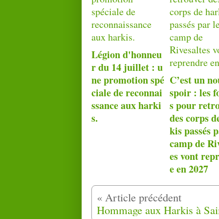
Légion d'honneu
r du 14 juillet : u
ne promotion spé
C’est un no
ciale de reconnai
spoir : les f
ssance aux harki
s pour retr
s.
des corps d
kis passés p
camp de Riv
es vont rep
e en 2027