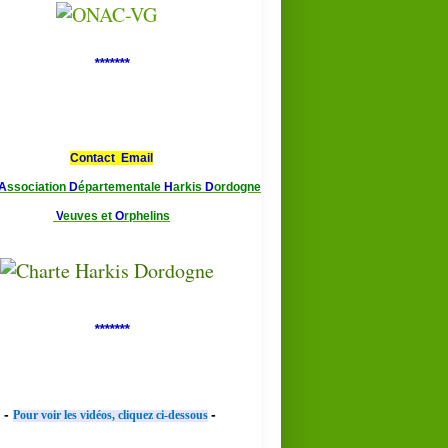
*******
Contact Email
A
ssociation
D
épartementale
H
arkis
D
ordogne
V
euves et
O
rphelins
*******
-
-
Pour voir les vidéos, cliquez ci-dessous