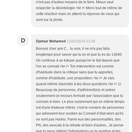
n'ont pas d'autres moyens de le faire. Mieux vaut
respecter la déontologie.<br /> Merci tout de même de
cette réaction mais on attend la réponse de ceux qui
sont sur la photo.
D
Djafour Mohamed
12/02/2019 22:26
Bonsoir cher ami C... tu vois, il ne m'a pas fallu
longtemps pour savoir qui tu es et que tu es du 13640.
On continue à se tutoyer puisqu'on le fait depuis que
l'on se connait.<br /> Ton intervention est comme
d'habitude dans la critique sans que tu apportes,
comme d'habitude, une proposition.<br /> Je vais
quand-même répondre à tes deux questions:<br /> 1)
Beaucoup de personnes, d'adhérent(e)s et autres
soutiennent ce recours formulé par l'association que tu
connais si bien. Le plus surprenant qui en même temps
est d'une tristesse infinie, c'est le nombre de personnes
qui adressent leur soutien au Conseil d’état alors qu'ils
ne sont pas Harkis. Parmi eux des personnalités, des
PN, des avocats à la retraite et bien d'autres...Je pense
que tu peux obtenir l'informations vu ta position et tes