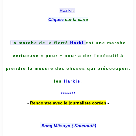
Harki
.
Cliquez
sur la carte
La marche de la fierté
Harki
est une marche
vertueuse « pour » pour aider l’exécutif à
prendre la mesure des choses qui préoccupent
les
Harkis
.
*******
-
Rencontre avec le journaliste coréen
-
Song Mitsuyo ( Kousouté
)