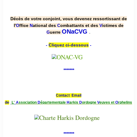
Décès de votre conjoint, vous devenez ressortissant de
l'
O
ffice
N
ational des
C
ombattants et des
V
ictimes de
.
ONaCVG
G
uerre
-
Cliquez ci-dessous
-
*******
Contact Email
de
L'
A
ssociation
D
épartementale
H
arkis
D
ordogne
V
euves et
O
rphelins
*******