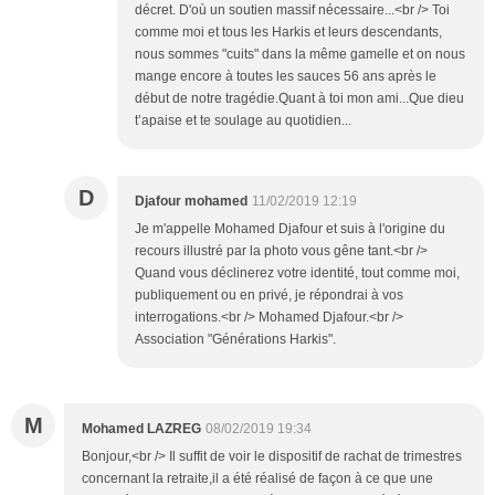
décret. D'où un soutien massif nécessaire...<br /> Toi
comme moi et tous les Harkis et leurs descendants,
nous sommes "cuits" dans la même gamelle et on nous
mange encore à toutes les sauces 56 ans après le
début de notre tragédie.Quant à toi mon ami...Que dieu
t’apaise et te soulage au quotidien...
D
Djafour mohamed
11/02/2019 12:19
Je m'appelle Mohamed Djafour et suis à l'origine du
recours illustré par la photo vous gêne tant.<br />
Quand vous déclinerez votre identité, tout comme moi,
publiquement ou en privé, je répondrai à vos
interrogations.<br /> Mohamed Djafour.<br />
Association "Générations Harkis".
M
Mohamed LAZREG
08/02/2019 19:34
Bonjour,<br /> Il suffit de voir le dispositif de rachat de trimestres
concernant la retraite,il a été réalisé de façon à ce que une