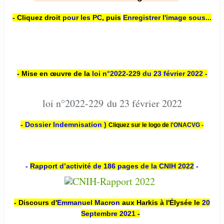
- Cliquez droit
pour les PC
,
puis
Enregistrer l'image sous...
- Mise en œuvre de la
loi n
°2022-229
du 23 février 2022 -
loi n°2022-229 du 23 février 2022
- Dossier Indemnisation )
Cliquez sur le logo de
l'ONACVG -
-
Rapport d’activité de 186 pages de la CNIH 2022
-
- Discours d'
Emmanuel Macron
aux Harkis à l'Élysée le
20
Septembre 2021
-