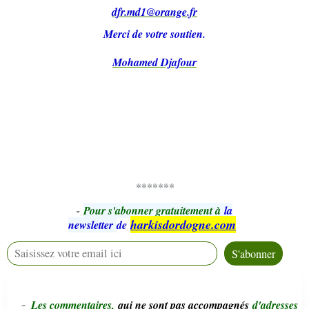
dfr.md1@orange.fr
Merci de votre soutien.
Mohamed Djafour
*******
-
Pour s'abonner gratuitement à
la
harkisdordogne.com
newsletter
de
-
L
e
s commentaires,
qui ne sont pas accompagnés
d'adresses