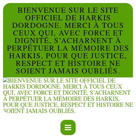
BIENVENUE SUR LE SITE
OFFICIEL DE HARKIS
DORDOGNE. MERCI À TOUS
CEUX QUI, AVEC FORCE ET
DIGNITÉ, S’ACHARNENT À
PERPÉTUER LA MÉMOIRE DES
HARKIS, POUR QUE JUSTICE,
RESPECT ET HISTOIRE NE
SOIENT JAMAIS OUBLIÉS.