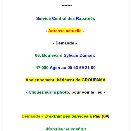
*******
S
ervice
C
entral des
R
apatriés
-
Adresse actuelle
-
- Demande -
66, Boulevard
Sylvain Dumon
,
47 000
Agen
au 05 53 69 21 00
Anciennement, bâtiment de GROUPAMA
- Cliquez sur la photo,
pour voir le lieu -
Demande -
D'e
xtrait des Services à
Pau (64)
Monsieur le chef du