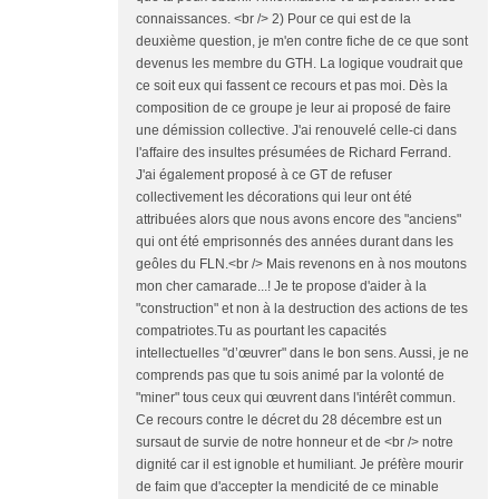
connaissances. <br /> 2) Pour ce qui est de la
deuxième question, je m'en contre fiche de ce que sont
devenus les membre du GTH. La logique voudrait que
ce soit eux qui fassent ce recours et pas moi. Dès la
composition de ce groupe je leur ai proposé de faire
une démission collective. J'ai renouvelé celle-ci dans
l'affaire des insultes présumées de Richard Ferrand.
J'ai également proposé à ce GT de refuser
collectivement les décorations qui leur ont été
attribuées alors que nous avons encore des "anciens"
qui ont été emprisonnés des années durant dans les
geôles du FLN.<br /> Mais revenons en à nos moutons
mon cher camarade...! Je te propose d'aider à la
"construction" et non à la destruction des actions de tes
compatriotes.Tu as pourtant les capacités
intellectuelles "d’œuvrer" dans le bon sens. Aussi, je ne
comprends pas que tu sois animé par la volonté de
"miner" tous ceux qui œuvrent dans l'intérêt commun.
Ce recours contre le décret du 28 décembre est un
sursaut de survie de notre honneur et de <br /> notre
dignité car il est ignoble et humiliant. Je préfère mourir
de faim que d'accepter la mendicité de ce minable