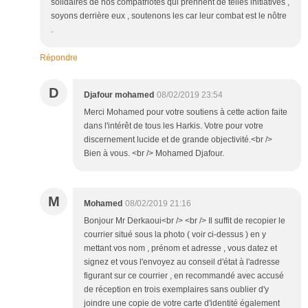
solidaires de nos compatriotes qui prennent de telles initiatives ,
soyons derrière eux , soutenons les car leur combat est le nôtre
.
Répondre
D
Djafour mohamed
08/02/2019 23:54
Merci Mohamed pour votre soutiens à cette action faite
dans l'intérêt de tous les Harkis. Votre pour votre
discernement lucide et de grande objectivité.<br />
Bien à vous. <br /> Mohamed Djafour.
M
Mohamed
08/02/2019 21:16
Bonjour Mr Derkaoui<br /> <br /> Il suffit de recopier le
courrier situé sous la photo ( voir ci-dessus ) en y
mettant vos nom , prénom et adresse , vous datez et
signez et vous l'envoyez au conseil d'état à l'adresse
figurant sur ce courrier , en recommandé avec accusé
de réception en trois exemplaires sans oublier d'y
joindre une copie de votre carte d'identité également