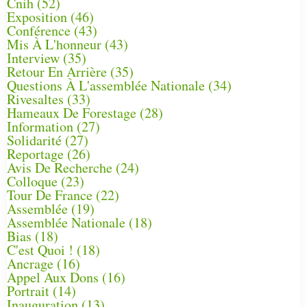
Cnih
(52)
Exposition
(46)
Conférence
(43)
Mis À L'honneur
(43)
Interview
(35)
Retour En Arrière
(35)
Questions À L'assemblée Nationale
(34)
Rivesaltes
(33)
Hameaux De Forestage
(28)
Information
(27)
Solidarité
(27)
Reportage
(26)
Avis De Recherche
(24)
Colloque
(23)
Tour De France
(22)
Assemblée
(19)
Assemblée Nationale
(18)
Bias
(18)
C'est Quoi !
(18)
Ancrage
(16)
Appel Aux Dons
(16)
Portrait
(14)
Inauguration
(13)