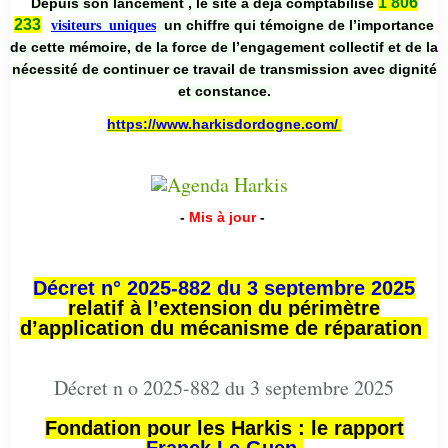
1 806
Depuis son lancement , le site a déjà comptabilisé
233
un chiffre qui témoigne de l’importance
visiteurs uniques
de cette mémoire, de la force de l’engagement collectif et de la
nécessité de continuer ce travail de transmission avec dignité
et constance.
https://www.harkisdordogne.com/
-
Mis à jour
-
Décret n° 2025-882 du 3 septembre 2025
relatif à l’extension du périmètre
d’application du mécanisme de réparation
Décret n o 2025-882 du 3 septembre 2025
Fondation pour les Harkis : le rapport
Franck Le Guen