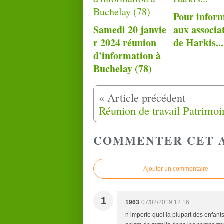
Pour infor
Samedi 20 janvie
aux associa
r 2024 réunion
de Harkis...
d'information à
Buchelay (78)
COMMENTER CET 
Ajouter un commentaire
1
1963
07/02/2019 12:16
n importe quoi la plupart des enfants