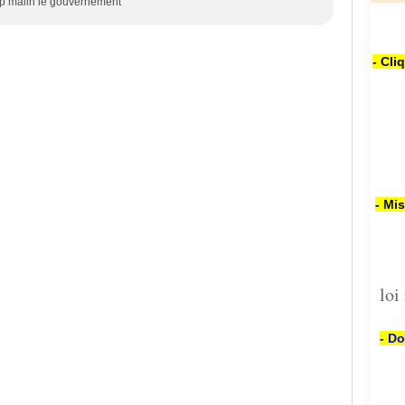
rop malin le gouvernement
- Cli
- Mi
loi
- Do