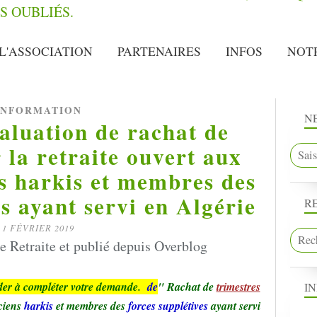
L'ASSOCIATION
PARTENAIRES
INFOS
NOT
INFORMATION
N
luation de rachat de
 la retraite ouvert aux
s harkis et membres des
es ayant servi en Algérie
R
1 FÉVRIER 2019
 Retraite et publié depuis Overblog
ider à compléter votre demande.
de
" Rachat de
trimestres
I
ciens
harkis
et membres des
forces supplétives
ayant servi