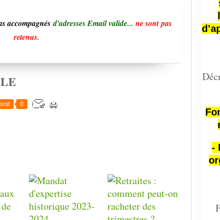
pas accompagnés
d'adresses Email valide...
ne sont pas
d’a
retenus.
Décr
CLE
post
0
Fon
-
or
F