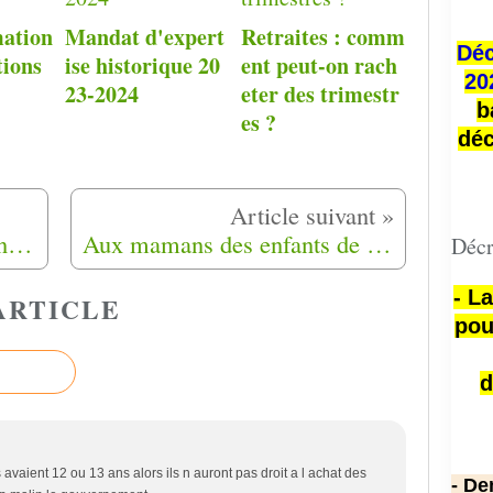
mation
Mandat d'expert
Retraites : comm
Déc
tions
ise historique 20
ent peut-on rach
20
23-2024
eter des trimestr
b
es ?
déc
Réunion de travail Patrimoine et Dispositif des emplois réservés à la Région Grand Sud à Marseille (13)
Aux mamans des enfants de Harkis
Décr
- L
ARTICLE
pou
d
 avaient 12 ou 13 ans alors ils n auront pas droit a l achat des
- De