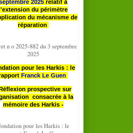
septembre 2025
relatif à
l’extension du périmètre
pplication du mécanisme de
réparation
et n o 2025-882 du 3 septembre
2025
dation pour les Harkis : le
rapport
Franck Le Guen
 Réflexion prospective sur
ganisation consacrée à la
mémoire des Harkis -
ondation pour les Harkis : le