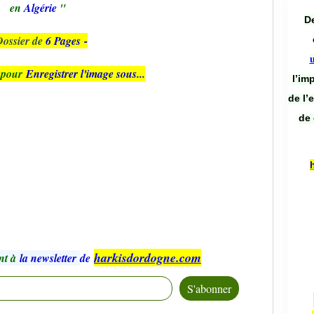
en
Algérie
"
De
ossier de
6 Pages
-
, pour
Enregistrer l'image sous...
l’im
de l’
de 
harkisdordogne.com
nt à
la newsletter
de