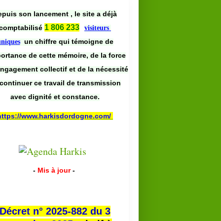
puis son lancement , le site a déjà
1 806 233
comptabilisé
visiteurs
un chiffre qui témoigne de
uniques
portance de cette mémoire, de la force
engagement collectif et de la nécessité
continuer ce travail de transmission
avec dignité et constance.
https://www.harkisdordogne.com/
-
Mis à jour
-
Décret n° 2025-882 du 3