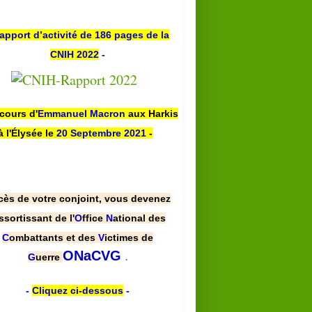
apport d’activité de 186 pages de la
CNIH 2022
-
scours d'
Emmanuel Macron
aux Harkis
à l'Élysée le
20 Septembre 2021
-
cès de votre conjoint, vous devenez
ssortissant de l'
O
ffice
N
ational des
C
ombattants et des
V
ictimes de
.
ONaCVG
G
uerre
-
Cliquez ci-dessous
-