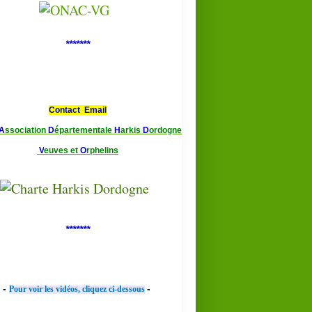
*******
Contact Email
A
ssociation
D
épartementale
H
arkis
D
ordogne
V
euves et
O
rphelins
*******
-
-
Pour voir les vidéos, cliquez ci-dessous