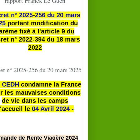
rapport Franck Le Guen
ret n° 2025-256 du 20 mars
25
portant modification du
arème fixé à l'article 9 du
ret n° 2022-394 du 18 mars
2022
et n° 2025-256 du 20 mars 2025
a
CEDH
condamne la France
r les mauvaises conditions
de vie dans les camps
'accueil le
04 Avril 2024 -
mande de Rente Viagère 2024