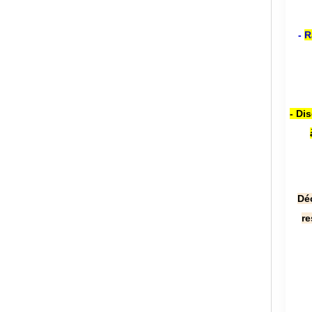
-
R
- Di
Dé
re