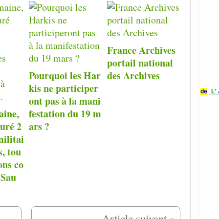
France Archives
portail national
Pourquoi les Har
des Archives
kis ne participer
de
L'
ont pas à la mani
aine,
festation du 19 m
auré 2
ars ?
ilitai
s, tou
ons co
 Sau