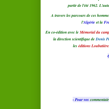
partir de l'été 1962. L'aut
A travers les parcours de ces hommes 
l'
Algérie
et la
Fr
En co-édition avec le
Mémorial du camp
la direction scientifique de
Denis P
les
éditions Loubatière
C
- Pour vos
commentair