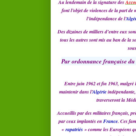
Au lendemain de la signature des
Acco
font l’objet de violences de la part d
l’indépendance de l’
Algé
Des dizaines de milliers d’entre eux son
tous les autres sont mis au ban de la 
sous
Par ordonnance française d
Entre juin 1962 et fin 1963, malgré l
maintenir dans l’
Algérie
indépendante,
traverseront la Méd
Accueillis par des militaires français, 
par ceux implantés en
France
. Ces fam
«
rapatriés
» comme les Européens qui,