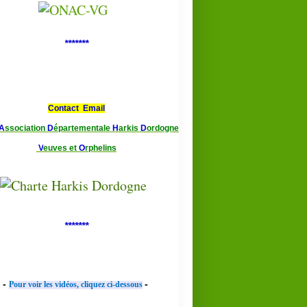
*******
Contact Email
A
ssociation
D
épartementale
H
arkis
D
ordogne
V
euves et
O
rphelins
*******
-
-
Pour voir les vidéos, cliquez ci-dessous