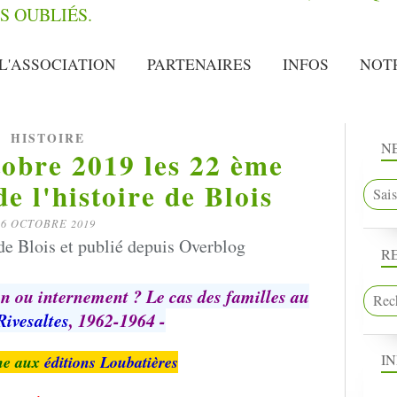
L'ASSOCIATION
PARTENAIRES
INFOS
NOT
HISTOIRE
N
obre 2019 les 22 ème
e l'histoire de Blois
6 OCTOBRE 2019
de Blois et publié depuis Overblog
R
on ou internement ? Le cas des familles au
Rivesaltes
, 1962-1964 -
I
he aux
éditions Loubatières