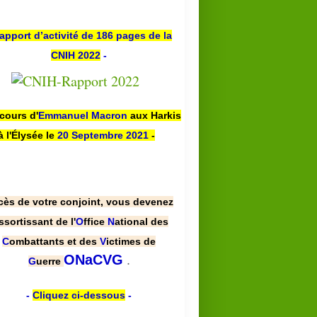
apport d’activité de 186 pages de la
CNIH 2022
-
scours d'
Emmanuel Macron
aux Harkis
à l'Élysée le
20 Septembre 2021
-
cès de votre conjoint, vous devenez
ssortissant de l'
O
ffice
N
ational des
C
ombattants et des
V
ictimes de
.
ONaCVG
G
uerre
-
Cliquez ci-dessous
-