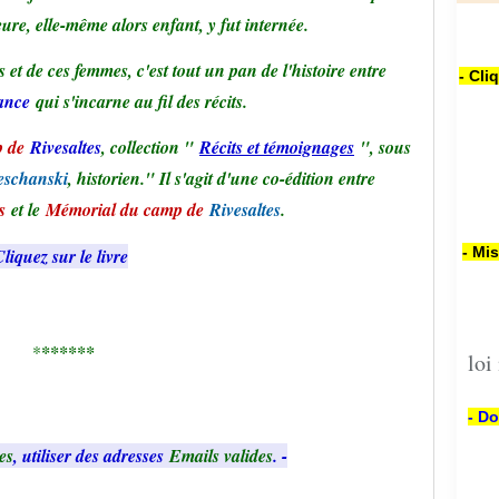
eure, elle-même alors enfant, y fut internée.
et de ces femmes, c'est tout un pan de l'histoire entre
- Cli
ance
qui s'incarne au fil des récits.
 de
Rivesaltes
, collection "
Récits et témoignages
", sous
eschanski
, historien." Il s'agit d'une co-édition entre
s
et le
Mémorial du camp de
Rivesaltes
.
- Mi
liquez sur le livre
*
******
loi
- Do
es
, utiliser des adresses
Emails valides
. -