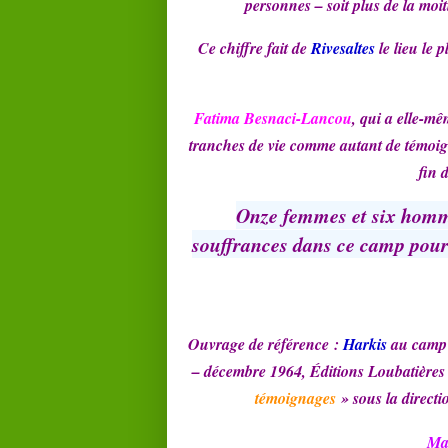
personnes – soit plus de la moi
Ce chiffre fait de
Rivesaltes
le lieu le 
Fatima Besnaci-Lancou
, qui a elle-mê
tranches de vie comme autant de témoign
fin 
Onze femmes et six homme
souffrances dans ce camp pour 
Ouvrage de référence :
Harkis
au camp
– décembre 1964, Éditions Loubatière
témoignages
» sous la directi
Ma