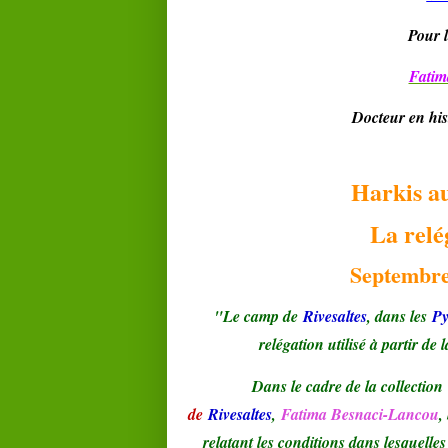
Pour l
Fati
Docteur en his
Harkis a
La relé
Septembre
"Le camp de
Rivesaltes
, dans les
Py
relégation utilisé à partir d
Dans le cadre de la collection
de
Rivesaltes
,
Fatima Besnaci-Lancou
,
relatant les conditions dans lesquelles