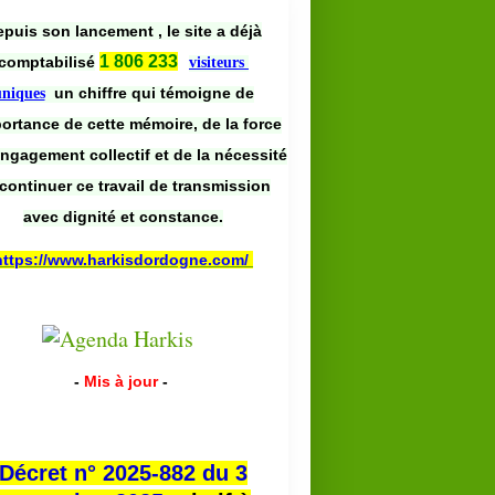
puis son lancement , le site a déjà
1 806 233
comptabilisé
visiteurs
un chiffre qui témoigne de
uniques
portance de cette mémoire, de la force
engagement collectif et de la nécessité
continuer ce travail de transmission
avec dignité et constance.
https://www.harkisdordogne.com/
-
Mis à jour
-
Décret n° 2025-882 du 3