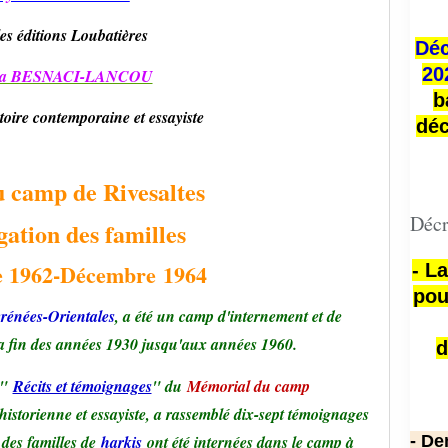
es éditions Loubatières
Déc
20
ma BESNACI-LANCOU
b
toire contemporaine et essayiste
déc
u camp de Rivesaltes
Décr
gation des familles
 1962-
Décembre
1964
- L
pou
rénées-Orientales
, a été un camp d'internement et de
e la fin des années 1930 jusqu'aux années 1960.
d
 "
Récits et témoignages
" du
Mémorial du camp
 historienne et essayiste, a rassemblé dix-sept témoignages
 des familles de
harkis
ont été internées dans le camp à
- De