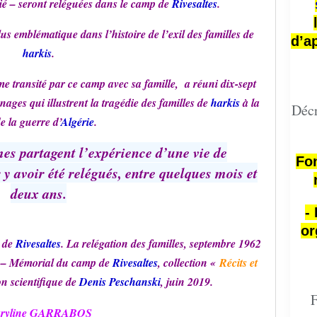
tié – seront reléguées dans le camp de
Rivesaltes
.
plus emblématique dans l’histoire de l’exil des familles de
d’a
harkis
.
me transité par ce camp avec sa famille, a réuni dix-sept
ages qui illustrent la tragédie des familles de
harkis
à la
Décr
de la guerre d’
Algérie
.
s partagent l’expérience d’une vie de
Fon
y avoir été relégués, entre quelques mois et
deux ans.
-
or
 de
Rivesaltes
. La relégation des familles, septembre 1962
s – Mémorial du camp de
Rivesaltes
, collection «
Récits et
on scientifique de
Denis Peschanski
, juin 2019.
F
ryline GARRABOS