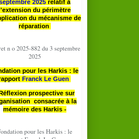
septembre 2025
relatif à
l’extension du périmètre
pplication du mécanisme de
réparation
et n o 2025-882 du 3 septembre
2025
dation pour les Harkis : le
rapport
Franck Le Guen
 Réflexion prospective sur
ganisation consacrée à la
mémoire des Harkis -
ondation pour les Harkis : le