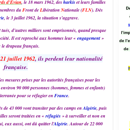
rds d’Évian
, le 18 mars 1962, des
harkis
et leurs familles
De
e membres du
F
ront de
L
ibération
N
ationale (
FLN
). Dès
rie
, le 3 juillet 1962, la situation s’aggrave.
t tués, d’autres milliers sont emprisonnés, quand presque
l’im
société. Il est reproché aux hommes leur «
engagement
»
de l’
 le drapeau français.
de 
u
21 juillet 1962
, ils perdent leur nationalité
française.
es mesures prises par les autorités françaises pour les
 environ 90 000 personnes (hommes, femmes et enfants)
iterranée pour se réfugier en
France
.
près de 43 000 vont transiter par des camps en
Algérie
, puis
illes seront traitées en «
réfugiés
» à surveiller et non en
 eux aussi, ont dû quitter l’
Algérie
. Autour de 22 000