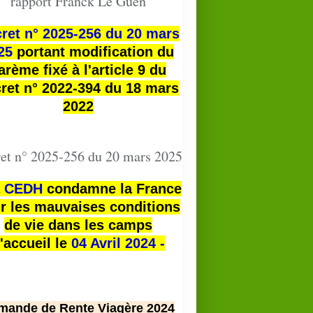
rapport Franck Le Guen
ret n° 2025-256 du 20 mars
25
portant modification du
arème fixé à l'article 9 du
ret n° 2022-394 du 18 mars
2022
et n° 2025-256 du 20 mars 2025
a
CEDH
condamne la France
r les mauvaises conditions
de vie dans les camps
'accueil le
04 Avril 2024 -
mande de Rente Viagère 2024