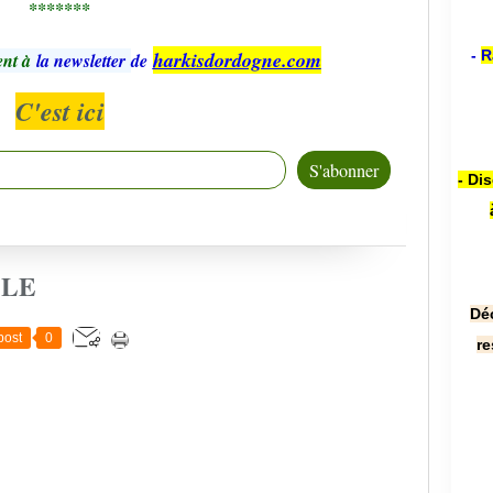
*******
harkisdordogne.com
-
R
nt à
la newsletter
de
C'est ici
- Di
CLE
Dé
post
0
re