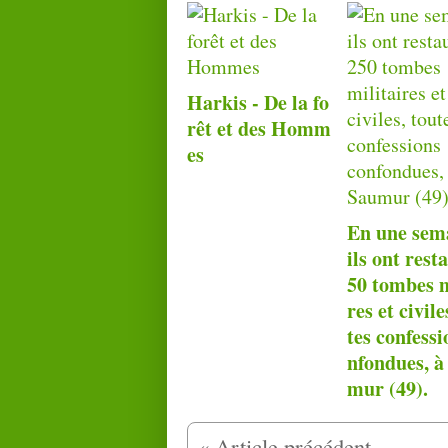
Harkis - De la fo
rêt et des Homm
es
En une sem
ils ont rest
50 tombes m
res et civile
tes confessi
nfondues, à
mur (49).