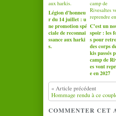
Légion d'honneu
r du 14 juillet : u
ne promotion spé
C’est un no
ciale de reconnai
spoir : les f
ssance aux harki
s pour retr
s.
des corps d
kis passés p
camp de Riv
es vont rep
e en 2027
COMMENTER CET 