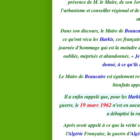
présence de M. le Maire, de son 1er 
l’urbanisme et conseiller régional et d
a
Dans son discours, le Maire de
Beauca
ce qu’ont vécu les
Harkis
, ces françai
journée d’hommage qui est la moindre de
oubliés, méprisés et abandonnés. «
Je
donné, à ce qu’ils
Le Maire de
Beaucaire
est également re
bienfaits app
Il a enfin rappelé que, pour les
Harki
19 mars 1962
guerre, le
n’est en aucun
a débaptisé la 
Après avoir appelé à ce que la vérité s
l’
Algérie
Française, la guerre d’
Algé