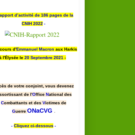
apport d’activité de 186 pages de la
CNIH 2022
-
scours d'
Emmanuel Macron
aux Harkis
à l'Élysée le
20 Septembre 2021
-
cès de votre conjoint, vous devenez
ssortissant de l'
O
ffice
N
ational des
C
ombattants et des
V
ictimes de
.
ONaCVG
G
uerre
-
Cliquez ci-dessous
-