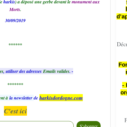
de
harkis
) a déposé une gerbe devant le
monument aux
Morts
.
d’a
30/09/2019
Décr
******
Fon
es
, utiliser des adresses
Emails valides
. -
*******
-
or
harkisdordogne.com
nt à
la newsletter
de
C'est ici
F