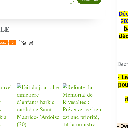
Déc
20
CLE
b
déc
post
0
Décr
- L
pou
d
- De