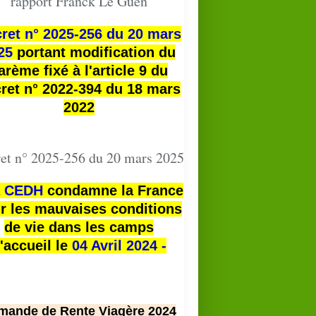
rapport Franck Le Guen
ret n° 2025-256 du 20 mars
25
portant modification du
arème fixé à l'article 9 du
ret n° 2022-394 du 18 mars
2022
et n° 2025-256 du 20 mars 2025
a
CEDH
condamne la France
r les mauvaises conditions
de vie dans les camps
'accueil le
04 Avril 2024 -
mande de Rente Viagère 2024