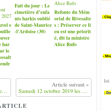
Fait du jour : Le
cimetière d’enfa
Refonte du Mém
nts harkis oublié
orial de Rivesalte
- Cli
uvel e
de Saint-Maurice
s : Préserver ce li
ouille
-l'Ardoise (30)
eu est une priorit
ouver
é, dit la ministre
e har
Alice Rufo
ar le
esalt
- Mi
rendr
loi
Hommage rendu à ce couple qui a aidé quarante familles de harkis à s'installer dans l'Yonne (89)
Samedi 12 octobre 2019 les 22 ème rendez-vous de l'histoire de Blois
- Do
ARTICLE