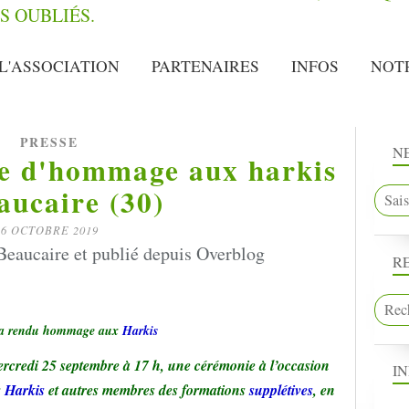
L'ASSOCIATION
PARTENAIRES
INFOS
NOT
PRESSE
N
le d'hommage aux harkis
aucaire (30)
6 OCTOBRE 2019
Beaucaire et publié depuis Overblog
R
a rendu hommage aux
Harkis
ercredi 25 septembre à 17 h, une cérémonie à l’occasion
I
x
Harkis
et autres membres des formations
supplétives
, en