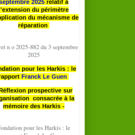
septembre 2025
relatif à
l’extension du périmètre
pplication du mécanisme de
réparation
et n o 2025-882 du 3 septembre
2025
dation pour les Harkis : le
rapport
Franck Le Guen
 Réflexion prospective sur
ganisation consacrée à la
mémoire des Harkis -
ondation pour les Harkis : le