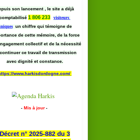
puis son lancement , le site a déjà
1 806 233
comptabilisé
visiteurs
un chiffre qui témoigne de
uniques
portance de cette mémoire, de la force
engagement collectif et de la nécessité
continuer ce travail de transmission
avec dignité et constance.
https://www.harkisdordogne.com/
-
Mis à jour
-
Décret n° 2025-882 du 3