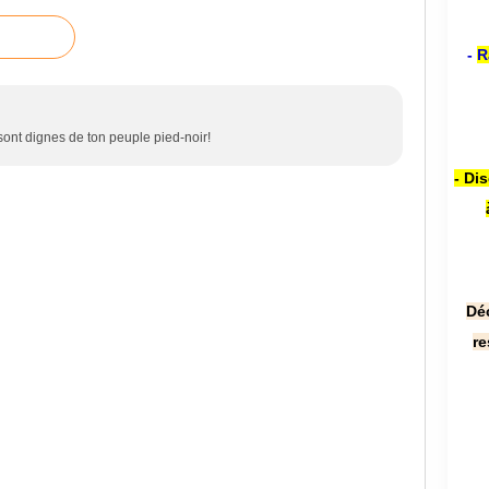
-
R
sont dignes de ton peuple pied-noir!
- Di
Dé
re