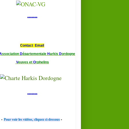
*******
Contact Email
A
ssociation
D
épartementale
H
arkis
D
ordogne
V
euves et
O
rphelins
*******
-
-
Pour voir les vidéos, cliquez ci-dessous