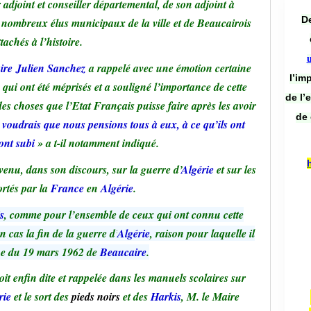
adjoint et conseiller départemental, de son adjoint à
De
e nombreux élus municipaux de la ville et de Beaucairois
ttachés à l’histoire.
ire
Julien Sanchez
a rappelé avec une émotion certaine
l’im
s qui ont été méprisés et a souligné l’importance de cette
de l’
s choses que l’Etat Français puisse faire après les avoir
de 
 voudrais que nous pensions tous à eux, à ce qu’ils ont
 ont subi
» a t-il notamment indiqué.
venu, dans son discours, sur la guerre d’
Algérie
et sur les
ortés par la
France
en
Algérie
.
s
, comme pour l’ensemble de ceux qui ont connu cette
 cas la fin de la guerre d’
Algérie
, raison pour laquelle il
rue du 19 mars 1962 de
Beaucaire
.
oit enfin dite et rappelée dans les manuels scolaires sur
rie
et le sort des
pieds noirs
et des
Harkis
, M. le Maire