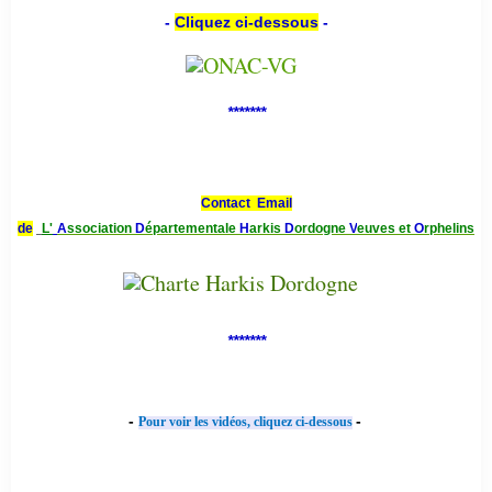
-
Cliquez ci-dessous
-
*******
Contact Email
de
L'
A
ssociation
D
épartementale
H
arkis
D
ordogne
V
euves et
O
rphelins
*******
-
-
Pour voir les vidéos, cliquez ci-dessous