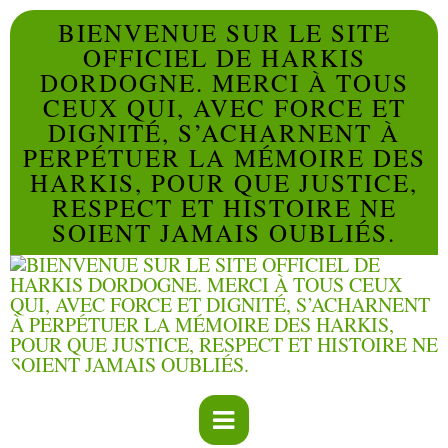
BIENVENUE SUR LE SITE
OFFICIEL DE HARKIS
DORDOGNE. MERCI À TOUS
CEUX QUI, AVEC FORCE ET
DIGNITÉ, S’ACHARNENT À
PERPÉTUER LA MÉMOIRE DES
HARKIS, POUR QUE JUSTICE,
RESPECT ET HISTOIRE NE
SOIENT JAMAIS OUBLIÉS.