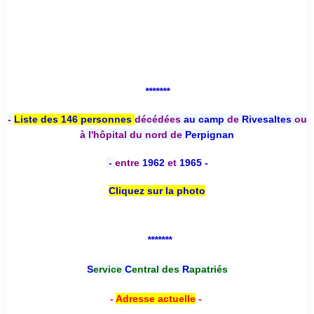
*******
-
Liste des 146 personnes
décédées
au camp
de
Rivesaltes
ou
à l'hôpital du nord de
Perpignan
-
entre
1962
et
1965 -
Cliquez sur la photo
*******
S
ervice
C
entral des
R
apatriés
-
Adresse actuelle
-