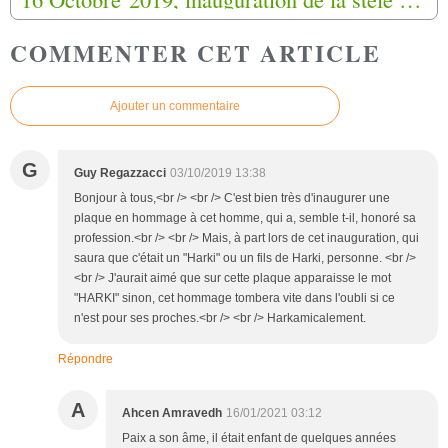
COMMENTER CET ARTICLE
Ajouter un commentaire
G
Guy Regazzacci
03/10/2019 13:38
Bonjour à tous,<br /> <br /> C'est bien très d'inaugurer une
plaque en hommage à cet homme, qui a, semble t-il, honoré sa
profession.<br /> <br /> Mais, à part lors de cet inauguration, qui
saura que c'était un "Harki" ou un fils de Harki, personne. <br />
<br /> J'aurait aimé que sur cette plaque apparaisse le mot
"HARKI" sinon, cet hommage tombera vite dans l'oubli si ce
n'est pour ses proches.<br /> <br /> Harkamicalement.
Répondre
A
Ahcen Amravedh
16/01/2021 03:12
Paix a son âme, il était enfant de quelques années