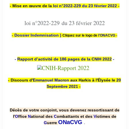
- Mise en œuvre de la
loi n
°2022-229
du 23 février 2022 -
loi n°2022-229 du 23 février 2022
- Dossier Indemnisation )
Cliquez sur le logo de
l'ONACVG -
-
Rapport d’activité de 186 pages de la CNIH 2022
-
- Discours d'
Emmanuel Macron
aux Harkis à l'Élysée le
20
Septembre 2021
-
Décès de votre conjoint, vous devenez ressortissant de
l'
O
ffice
N
ational des
C
ombattants et des
V
ictimes de
.
ONaCVG
G
uerre