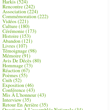
Harkis
(524)
Rencontre
(242)
Association
(224)
Commémoration
(222)
Vidéos
(221)
Culture
(180)
Cérémonie
(173)
Histoire
(153)
Abandon
(121)
Livres
(107)
Témoignage
(98)
Mémoire
(91)
Avis De Décès
(80)
Hommage
(73)
Réaction
(67)
Poèmes
(55)
Cnih
(52)
Exposition
(46)
Conférence
(43)
Mis À L'honneur
(43)
Interview
(35)
Retour En Arrière
(35)
Questions À L'assemblée Nationale
(34)