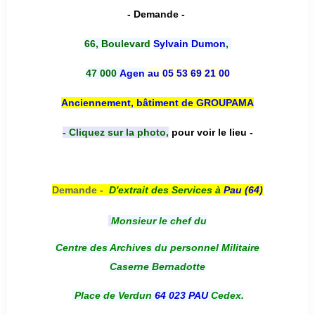
- Demande -
66, Boulevard
Sylvain Dumon
,
47 000
Agen
au 05 53 69 21 00
Anciennement, bâtiment de GROUPAMA
- Cliquez sur la photo,
pour voir le lieu -
Demande -
D'e
xtrait des Services à
Pau (64)
Monsieur le chef du
Centre des Archives du personnel Militaire
Caserne Bernadotte
Place de Verdun
64 023 PAU
Cedex.