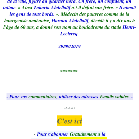
de la ville, figure du quartier nord. Un frère, un confident, un
intime.
» Ainsi
Zakaria Abdellatif
a-t-il défini son frère. «
Il aimait
les gens de tous bords.
». Médecin des pauvres comme de la
bourgeoisie amiénoise,
Haroun Abdellatif
, décédé il y a dix ans à
l’âge de 60 ans, a donné son nom au boulodrome du stade
Henri-
Leclercq.
29/09/2019
*******
- Pour vos
commentaires
, utiliser des adresses
Emails valides
. -
*******
C'est ici
-
Pour s'abonner
Gratuitement à
la