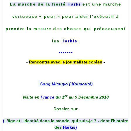
La marche de la fierté
Harki
est une marche
vertueuse « pour » pour aider l’exécutif à
prendre la mesure des choses qui préoccupent
les
Harkis
.
*******
-
Rencontre avec le journaliste coréen
-
Song Mitsuyo ( Kousouté
)
er
Visite en
France
du 1
au 9 Décembre 2018
Dossier
sur
(
L'âge et l'identité dans le monde, qui suis-je ? - dont l'histoire
des
Harkis
)