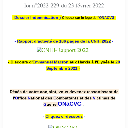
loi n°2022-229 du 23 février 2022
- Dossier Indemnisation )
Cliquez sur le logo de
l'ONACVG -
-
Rapport d’activité de 186 pages de la CNIH 2022
-
- Discours d'
Emmanuel Macron
aux Harkis à l'Élysée le
20
Septembre 2021
-
Décès de votre conjoint, vous devenez ressortissant de
l'
O
ffice
N
ational des
C
ombattants et des
V
ictimes de
.
ONaCVG
G
uerre
-
Cliquez ci-dessous
-