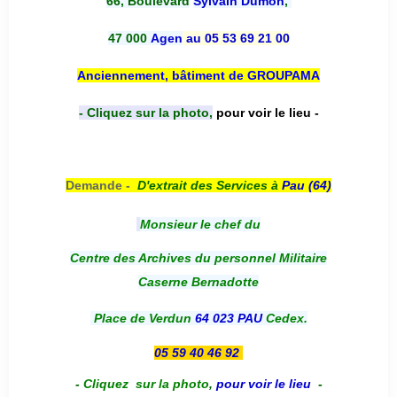
66, Boulevard
Sylvain Dumon
,
47 000
Agen
au 05 53 69 21 00
Anciennement, bâtiment de GROUPAMA
- Cliquez sur la photo,
pour voir le lieu -
Demande -
D'e
xtrait des Services à
Pau (64)
Monsieur le chef du
Centre des Archives du personnel Militaire
Caserne Bernadotte
Place de Verdun
64 023 PAU
Cedex.
05 59 40 46 92
-
Cliquez sur la photo
,
pour voir le lieu
-