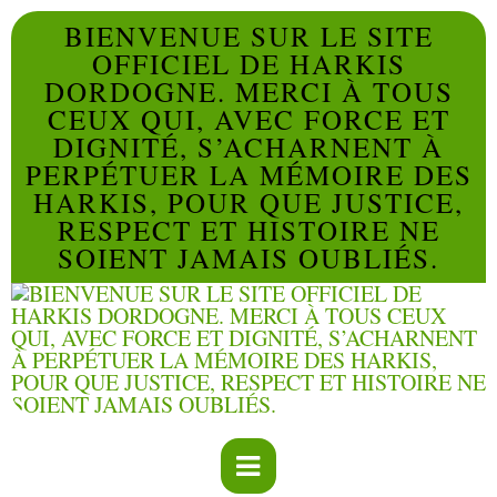
BIENVENUE SUR LE SITE
OFFICIEL DE HARKIS
DORDOGNE. MERCI À TOUS
CEUX QUI, AVEC FORCE ET
DIGNITÉ, S’ACHARNENT À
PERPÉTUER LA MÉMOIRE DES
HARKIS, POUR QUE JUSTICE,
RESPECT ET HISTOIRE NE
SOIENT JAMAIS OUBLIÉS.