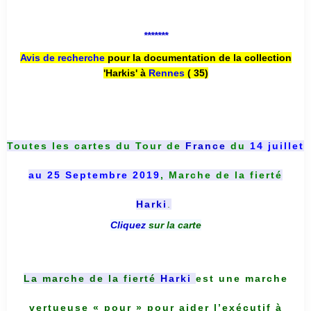
*******
Avis de recherche
pour la documentation de la collection
'Harkis' à
Rennes
( 35)
Toutes les cartes du
Tour de
France
du
14 juillet
au 25 Septembre 2019
, Marche de la fierté
Harki
.
Cliquez
sur la carte
La marche de la fierté
Harki
est une marche
vertueuse « pour » pour aider l’exécutif à