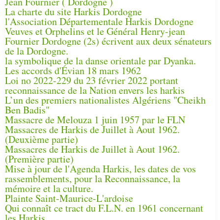
Jean Fournier ( Dordogne )
La charte du site Harkis Dordogne
l'Association Départementale Harkis Dordogne
Veuves et Orphelins et le Général Henry-jean
Fournier Dordogne (2s) écrivent aux deux sénateurs
de la Dordogne.
la symbolique de la danse orientale par Dyanka.
Les accords d'Évian 18 mars 1962
Loi no 2022-229 du 23 février 2022 portant
reconnaissance de la Nation envers les harkis
L’un des premiers nationalistes Algériens "Cheikh
Ben Badis"
Massacre de Melouza 1 juin 1957 par le FLN
Massacres de Harkis de Juillet à Aout 1962.
(Deuxième partie)
Massacres de Harkis de Juillet à Aout 1962.
(Première partie)
Mise à jour de l'Agenda Harkis, les dates de vos
rassemblements, pour la Reconnaissance, la
mémoire et la culture.
Plainte Saint-Maurice-L'ardoise
Qui connaît ce tract du F.L.N. en 1961 concernant
les Harkis.