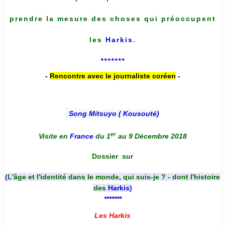
prendre la mesure des choses qui préoccupent
les
Harkis
.
*******
-
Rencontre avec le journaliste coréen
-
Song Mitsuyo ( Kousouté
)
er
Visite en
France
du 1
au 9 Décembre 2018
Dossier
sur
(
L'âge et l'identité dans le monde, qui suis-je ? - dont l'histoire
des
Harkis
)
*******
Les Harkis