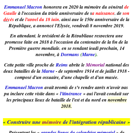
Emmanuel Macron
honorera en 2020 la mémoire du général
de
Gaulle
à l'occasion du triple anniversaire de
s
a naissance
, de
son
décès
et de
l'appel du 18 juin
, ainsi que le 150e anniversaire de la
République, a annoncé l'Elysée, vendredi 8 novembre 2019.
En attendant, le président de la République respectera une
promesse faite en 2018 à l'occasion du centenaire de la fin de la
Première guerre mondiale, en se rendant jeudi prochain, 14
novembre, à
Dormans
(
Marne
).
Cette petite ville proche de
Reims
abrite le
Mémorial
national des
deux batailles de la
Marne
- de septembre 1914 et de juillet 1918 -
composé d'un ossuaire, d'une chapelle et d'un musée.
Emmanuel Macron
avait promis de s'y rendre après n'avoir pas
pu inclure cette visite dans «
l'itinérance
» qui l'avait conduit sur
les principaux lieux de bataille de l'est et du nord en
novembre
2018.
«
Construire une
mémoire
de l'intégration républicaine
»
Présentant les «
grandes lignes du calendrier mémoriel
»
de