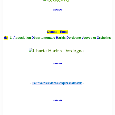
*******
Contact Email
de
L'
A
ssociation
D
épartementale
H
arkis
D
ordogne
V
euves et
O
rphelins
*******
-
-
Pour voir les vidéos, cliquez ci-dessous
*******