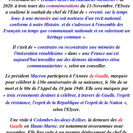
2020, à trois jours des
commémorations
du 11-Novembre, l'Elysée
a souligné le souhait du chef de l'Etat de «
revenir, sur le temps
long, à une m
émoire
qui soit porteuse d'un récit national,
conforme à notre Histoire, et de s'adresser à l'ensemble des
Français en temps que communauté nationale et en valorisant un
héritage commun
».
Il s'agit de «
construire ou reconstruire une mémoire de
l'intégration républicaine
» dans «
u
ne France qui est
aujourd'hui travaillée par des démons identitaires et/ou
communautaristes
», selon un conseiller.
Le président
Macron
participera à l'Année
de Gaulle
, marquée
pour célébrer le 130e anniversaire de sa naissance, le 50e de sa
mort et le 80e de l'Appel du 18 juin 1940. Elle sera marquée par
«
trois
événements
destinés à célébrer, à travers de Gaulle, l'espri
t
de résistance, l'esprit de la République et l'esprit de la Nation
»,
selon l'Elysée.
Une visite à
Colombey-les-deux-Eglises
, la demeure des
de
Gaulle
en
Haute-Marne
, est notamment programmée pour
novembre. Elle fera suite à un premier déplacement du chef de