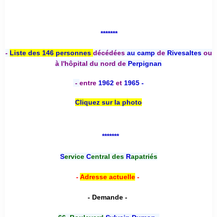
*******
-
Liste des 146 personnes
décédées
au camp
de
Rivesaltes
ou
à l'hôpital du nord de
Perpignan
-
entre
1962
et
1965 -
Cliquez sur la photo
*******
S
ervice
C
entral des
R
apatriés
-
Adresse actuelle
-
- Demande -