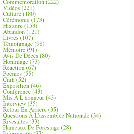
Commémoration
(222)
Vidéos
(221)
Culture
(180)
Cérémonie
(173)
Histoire
(153)
Abandon
(121)
Livres
(107)
Témoignage
(98)
Mémoire
(91)
Avis De Décès
(80)
Hommage
(73)
Réaction
(67)
Poèmes
(55)
Cnih
(52)
Exposition
(46)
Conférence
(43)
Mis À L'honneur
(43)
Interview
(35)
Retour En Arrière
(35)
Questions À L'assemblée Nationale
(34)
Rivesaltes
(33)
Hameaux De Forestage
(28)
Information
(27)