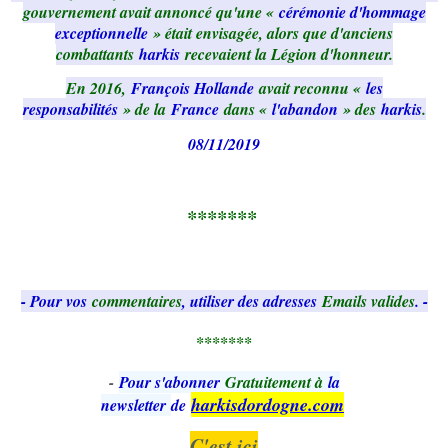
gouvernement avait annoncé qu'une «
cérémonie d'hommage
exceptionnelle
» était envisagée, alors que d'anciens
combattants
harkis
recevaient la Légion d'honneur.
En 2016,
François Hollande
avait reconnu «
les
responsabilités
» de la
France
dans «
l'abandon
» des
harkis
.
08/11/2019
*******
- Pour vos
commentaires
, utiliser des adresses
Emails valides
. -
*******
-
Pour s'abonner
Gratuitement à
la
harkisdordogne.com
newsletter
de
C'est ici