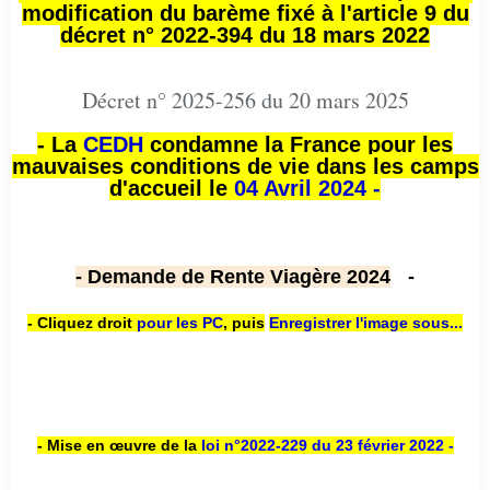
modification du barème fixé à l'article 9 du
décret n° 2022-394 du 18 mars 2022
Décret n° 2025-256 du 20 mars 2025
- La
CEDH
condamne la France pour les
mauvaises conditions de vie dans les camps
d'accueil le
04 Avril 2024 -
- Demande de Rente Viagère 2024
-
- Cliquez droit
pour les PC
,
puis
Enregistrer l'image sous...
- Mise en œuvre de la
loi n
°2022-229
du 23 février 2022 -