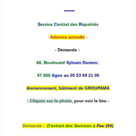
*******
S
ervice
C
entral des
R
apatriés
-
Adresse actuelle
-
- Demande -
66, Boulevard
Sylvain Dumon
,
47 000
Agen
au 05 53 69 21 00
Anciennement, bâtiment de GROUPAMA
- Cliquez sur la photo,
pour voir le lieu -
Demande -
D'e
xtrait des Services à
Pau (64)