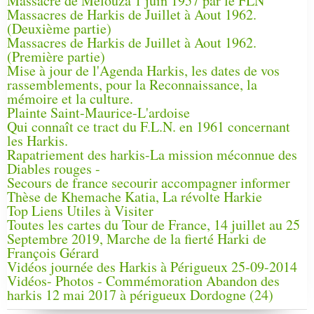
Massacre de Melouza 1 juin 1957 par le FLN
Massacres de Harkis de Juillet à Aout 1962.
(Deuxième partie)
Massacres de Harkis de Juillet à Aout 1962.
(Première partie)
Mise à jour de l'Agenda Harkis, les dates de vos
rassemblements, pour la Reconnaissance, la
mémoire et la culture.
Plainte Saint-Maurice-L'ardoise
Qui connaît ce tract du F.L.N. en 1961 concernant
les Harkis.
Rapatriement des harkis-La mission méconnue des
Diables rouges -
Secours de france secourir accompagner informer
Thèse de Khemache Katia, La révolte Harkie
Top Liens Utiles à Visiter
Toutes les cartes du Tour de France, 14 juillet au 25
Septembre 2019, Marche de la fierté Harki de
François Gérard
Vidéos journée des Harkis à Périgueux 25-09-2014
Vidéos- Photos - Commémoration Abandon des
harkis 12 mai 2017 à périgueux Dordogne (24)