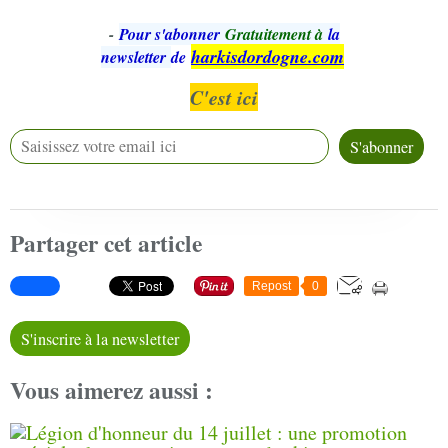
-
Pour s'abonner
Gratuitement à
la
harkisdordogne.com
newsletter
de
C'est ici
Partager cet article
Repost
0
S'inscrire à la newsletter
Vous aimerez aussi :