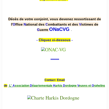
Décès de votre conjoint, vous devenez ressortissant de
l'
O
ffice
N
ational des
C
ombattants et des
V
ictimes de
.
ONaCVG
G
uerre
-
Cliquez ci-dessous
-
*******
Contact Email
de
L'
A
ssociation
D
épartementale
H
arkis
D
ordogne
V
euves et
O
rphelins