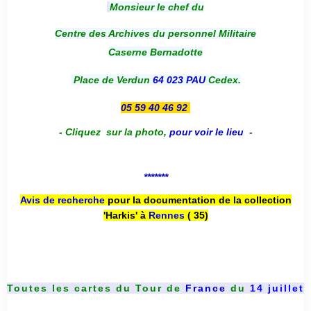
Monsieur le chef du
Centre des Archives du personnel Militaire
Caserne Bernadotte
Place de Verdun
64 023 PAU
Cedex.
05 59 40 46 92
-
Cliquez sur la photo
,
pour voir le lieu
-
*******
Avis de recherche
pour la documentation de la collection
'Harkis' à
Rennes
( 35)
Toutes les cartes du
Tour de
France
du
14 juillet