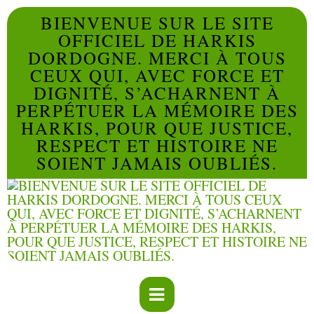
BIENVENUE SUR LE SITE
OFFICIEL DE HARKIS
DORDOGNE. MERCI À TOUS
CEUX QUI, AVEC FORCE ET
DIGNITÉ, S’ACHARNENT À
PERPÉTUER LA MÉMOIRE DES
HARKIS, POUR QUE JUSTICE,
RESPECT ET HISTOIRE NE
SOIENT JAMAIS OUBLIÉS.