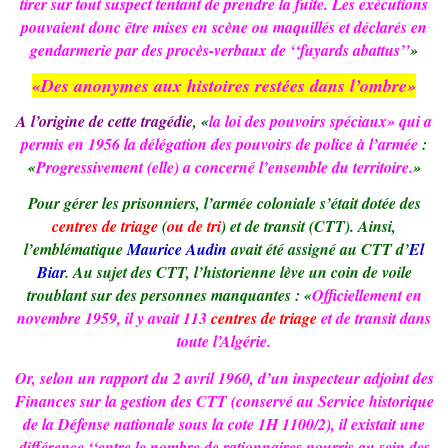
tirer sur tout suspect tentant de prendre la fuite. Les exécutions
pouvaient donc être mises en scène ou maquillés et déclarés en
gendarmerie par des procès-verbaux de ‘‘fuyards abattus’’
»
«Des anonymes aux histoires restées dans l’ombre»
A l’origine de cette tragédie
, «
la loi des pouvoirs spéciaux» qui a
permis en 1956 la délégation des pouvoirs de police à l’armée
:
«
Progressivement (elle) a concerné l’ensemble du territoire.
»
Pour gérer les prisonniers, l’armée coloniale s’était dotée des
centres de triage
(
ou de tri
) et de transit (CTT). Ainsi,
l’emblématique
Maurice Audin
avait été assigné au CTT d’
El
Biar
. Au sujet des CTT, l’historienne lève un coin de voile
troublant sur des personnes manquantes : «
Officiellement en
novembre 1959, il y avait 113
centres de triage
et de transit dans
toute l’Algérie.
Or, selon un rapport du 2 avril 1960, d’un inspecteur adjoint des
Finances sur la gestion des CTT (conservé au Service historique
de la Défense nationale sous la cote 1H 1100/2), il existait une
différence ‘‘entre le nombre de rationnaires nourris au sein des