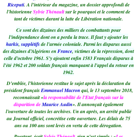
Riceputi
. A l’intérieur du magazine, un dossier approfondi de
l’historienne
Sylvie Thénault
sur le pourquoi et le comment de
tant de victimes durant la lutte de Libération nationale.
Ce sont des dizaines des milliers de combattants pour
l’indépendance dont on a perdu la trace. Il faut y ajouter les
harkis
,
supplétifs
de l’armée coloniale. Parmi les disparus aussi
des dizaines d’Algériens en
France
, victimes de la répression, dont
celle d’octobre 1961. S’y ajoutent enfin 1583 Français disparus à
l’été 1962 et 200 soldats français manquant à l’appel du retour en
1962.
D’emblée
, l’historienne restitue le sujet après la déclaration du
président français
Emmanuel Macron
qui, le 13 septembre 2018,
reconnaissait «
la responsabilité de l’Etat français sur la
disparition de
Maurice Audin
». Il annonçait également
l’ouverture de toutes les archives. Un an après, un arrêté publié
au Journal officiel, concrétise cette ouverture. Les délais de 75
ans ou 100 ans sont levés en vertu de cette dérogation.
Pourtant, écrit
Sylvie Thénault
, rien n’est simple : «
Les