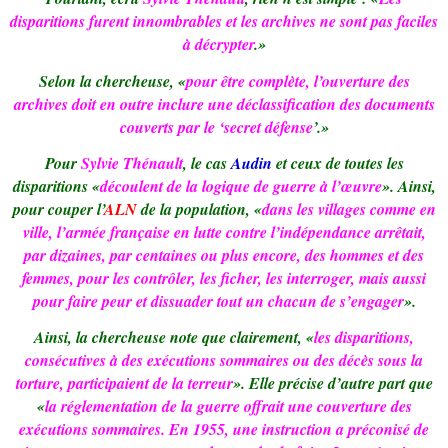
disparitions furent innombrables et les archives ne sont pas faciles
à décrypter
.»
Selon la chercheuse, «
pour être complète, l’ouverture des
archives doit en outre inclure une déclassification des documents
couverts par le ‘secret défense
’.»
Pour
Sylvie Thénault
, le cas
Audin
et ceux de toutes les
disparitions «
découlent de la logique de guerre à l’œuvre
». Ainsi,
pour couper l’
ALN
de la population, «
dans les villages comme en
ville, l’armée française en lutte contre l’indépendance arrêtait,
par dizaines, par centaines ou plus encore, des hommes et des
femmes, pour les contrôler, les ficher, les interroger, mais aussi
pour faire peur et dissuader tout un chacun de s’engager
».
Ainsi, la chercheuse note que clairement, «
les disparitions,
consécutives à des exécutions sommaires ou des décès sous la
torture, participaient de la terreur
». Elle précise d’autre part que
«
la réglementation de la guerre offrait une couverture des
exécutions sommaires. En 1955, une instruction a préconisé de