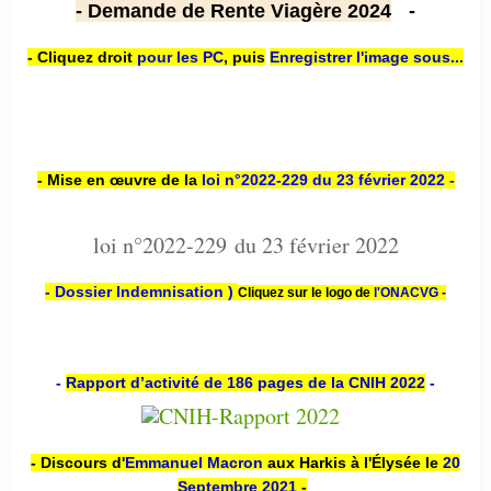
- Demande de Rente Viagère 2024
-
- Cliquez droit
pour les PC
,
puis
Enregistrer l'image sous...
- Mise en œuvre de la
loi n
°2022-229
du 23 février 2022 -
loi n°2022-229 du 23 février 2022
- Dossier Indemnisation )
Cliquez sur le logo de
l'ONACVG -
-
Rapport d’activité de 186 pages de la CNIH 2022
-
- Discours d'
Emmanuel Macron
aux Harkis à l'Élysée le
20
Septembre 2021
-