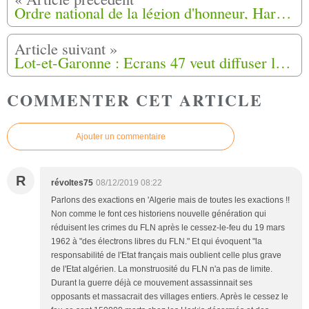
Ordre national de la légion d'honneur, Harkis Décorés pour 2019
Lot-et-Garonne : Ecrans 47 veut diffuser le film « Les Résistantes »
COMMENTER CET ARTICLE
Ajouter un commentaire
R
révoltes75
08/12/2019 08:22
Parlons des exactions en 'Algerie mais de toutes les exactions !!
Non comme le font ces historiens nouvelle génération qui
réduisent les crimes du FLN après le cessez-le-feu du 19 mars
1962 à "des électrons libres du FLN." Et qui évoquent "la
responsabilité de l'Etat français mais oublient celle plus grave
de l'Etat algérien. La monstruosité du FLN n'a pas de limite.
Durant la guerre déjà ce mouvement assassinnait ses
opposants et massacrait des villages entiers. Après le cessez le