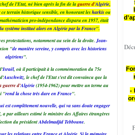
hef de l'Etat, né bien après la fin de la
guerre d'
Algérie
,
r ce terrain historique sensible, en honorant les
harkis
ou
d’a
 mathématicien pro-indépendance disparu en 1957, était
 du système institué alors en Algérie par la France
".
es protestations, notamment au sein de la droite.
Jean-
Décr
exion "
de manière sereine, y compris avec les historiens
algériens
".
Fon
d'
Israël
, où il participait à la commémoration du 75e
d'
Auschwitz
, le chef de l'Etat s'est dit convaincu que la
a guerre d'
Algérie
(1954-1962) pour mettre un terme au
-
i "
rend la chose très dure en France
".
or
ui est complètement nouvelle, qui va sans doute engager
, a par ailleurs estimé le ministre des Affaires étrangères
lection du président
Abdelmadjid Tebboune
.
F
our les relations entre France et Algérie. Si la mémoire