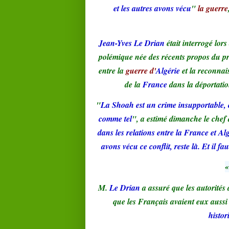
et les autres avons vécu
"
la guerre
Jean-Yves Le Drian
était interrogé lor
polémique née des récents propos du p
entre la
guerre d'
Algérie
et la reconna
de la
France
dans la déportatio
"
La Shoah est un crime insupportable, co
comme tel
", a estimé dimanche le chef 
dans les relations entre la France et Al
avons vécu ce conflit, reste là. Et il 
«
M.
Le Drian
a assuré que les autorités 
que les Français avaient eux aussi
histor