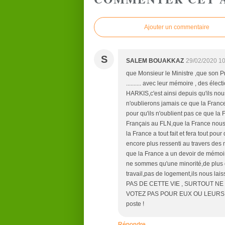
Ajouter un commentaire
S
SALEM BOUAKKAZ
29/02/2020 10
que Monsieur le Ministre ,que son Pr
.......... avec leur mémoire , des éle
HARKIS,c'est ainsi depuis qu'ils no
n'oublierons jamais ce que la France
pour qu'ils n'oublient pas ce que la
Français au FLN,que la France no
la France a tout fait et fera tout p
encore plus ressenti au travers des m
que la France a un devoir de mémo
ne sommes qu'une minorité,de plus d
travail,pas de logement,ils nous la
PAS DE CETTE VIE , SURTOUT NE
VOTEZ PAS POUR EUX OU LEURS LISTES
poste !
Répondre