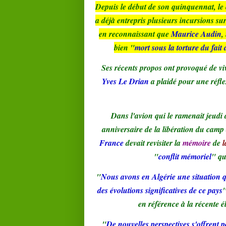
Depuis le début de son quinquennat, le c
a déjà entrepris plusieurs incursions su
en reconnaissant que
Maurice Audin
,
bien "
mort sous la torture du fait
Ses récents propos ont provoqué de viv
Yves Le Drian
a plaidé pour une réfl
Dans l'avion qui le ramenait jeudi 
anniversaire de la libération du camp 
France
devait revisiter la
mémoire
de
l
"
conflit mémoriel
" qu
"
Nous avons en Algérie une situation q
des évolutions significatives de ce pays
"
en référence à la récente é
"
De nouvelles perspectives s'offrent p