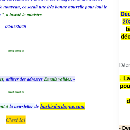
le nouveau, ce serait une très bonne nouvelle pour tout le
Déc
e
", a insisté le ministre.
20
02/02/2020
b
déc
*******
Décr
- L
es
, utiliser des adresses
Emails valides
. -
pou
*******
d
harkisdordogne.com
nt à
la newsletter
de
C'est ici
- De