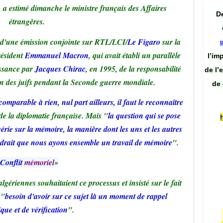
, a estimé dimanche le ministre français des Affaires
De
étrangères.
s d'une émission conjointe sur RTL/LCI/
Le Figaro
sur la
résident
Emmanuel Macron
, qui avait établi un parallèle
l’im
issance par
Jacques Chirac
, en 1995, de la responsabilité
de l’
n des juifs pendant la Seconde guerre mondiale.
de 
mparable à rien, nul part ailleurs, il faut le reconnaître
de la diplomatie française. Mais "
la question qui se pose
gérie sur la mémoire, la manière dont les uns et les autres
faudrait que nous ayons ensemble un travail de mémoire
".
Conflit
mémoriel
»
algériennes souhaitaient ce processus et insisté sur le fait
 "
besoin d'avoir sur ce sujet là un moment de rappel
ique et de vérification
".