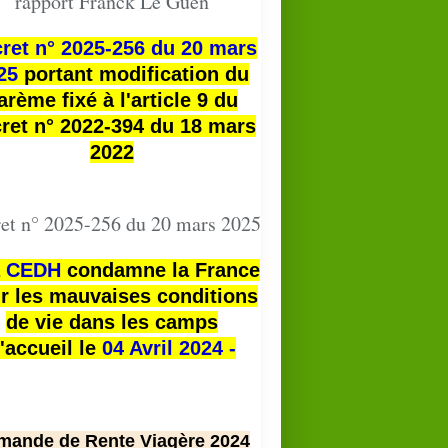
rapport Franck Le Guen
ret n° 2025-256 du 20 mars
25
portant modification du
arème fixé à l'article 9 du
ret n° 2022-394 du 18 mars
2022
et n° 2025-256 du 20 mars 2025
a
CEDH
condamne la France
r les mauvaises conditions
de vie dans les camps
'accueil le
04 Avril 2024 -
mande de Rente Viagère 2024