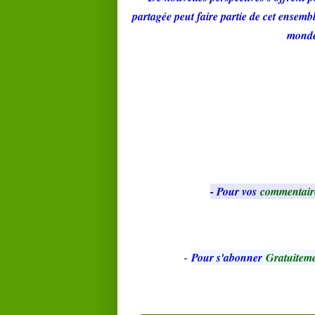
partagée peut faire partie de cet ensemb
mond
- Pour vos
commentair
-
Pour s'abonner
Gratuiteme