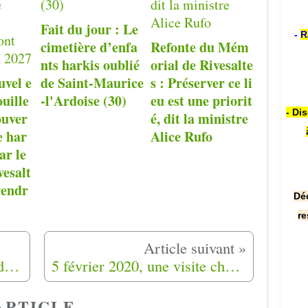
Fait du jour : Le
-
R
cimetière d’enfa
Refonte du Mém
nts harkis oublié
orial de Rivesalte
uvel e
de Saint-Maurice
s : Préserver ce li
ouille
-l'Ardoise (30)
eu est une priorit
- Di
ouver
é, dit la ministre
e har
Alice Rufo
ar le
esalt
rendr
Dé
re
Le programme du congrès du 22 & 23 février 2020 à Villeneuve sur Lot (47300)
5 février 2020, une visite chargée d’histoire à Ongles (04)
ARTICLE