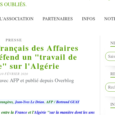
L'ASSOCIATION
PARTENAIRES
INFOS
NOT
PRESSE
N
français des Affaires
éfend un "travail de
" sur l'Algérie
R
10 FÉVRIER 2020
avec AFP et publié depuis Overblog
trangères,
Jean-Yves Le Drian
. AFP /
Bertrand GUAY
I
e entre la
France
et l'
Algérie
"
sur la manière dont les uns