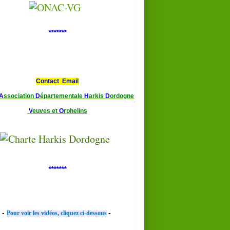
*******
Contact Email
A
ssociation
D
épartementale
H
arkis
D
ordogne
V
euves et
O
rphelins
*******
-
-
Pour voir les vidéos, cliquez ci-dessous