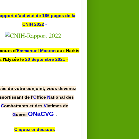
apport d’activité de 186 pages de la
CNIH 2022
-
scours d'
Emmanuel Macron
aux Harkis
à l'Élysée le
20 Septembre 2021
-
cès de votre conjoint, vous devenez
ssortissant de l'
O
ffice
N
ational des
C
ombattants et des
V
ictimes de
.
ONaCVG
G
uerre
-
Cliquez ci-dessous
-