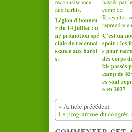
Légion d'honneu
r du 14 juillet : u
ne promotion spé
C’est un no
ciale de reconnai
spoir : les f
ssance aux harki
s pour retr
s.
des corps d
kis passés p
camp de Riv
es vont rep
e en 2027
COMMENTER CET 