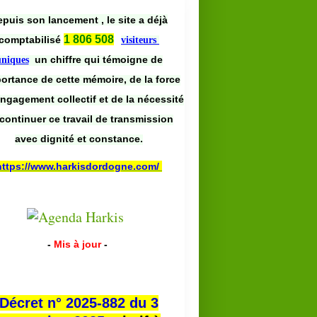
puis son lancement , le site a déjà
1 806 508
comptabilisé
visiteurs
un chiffre qui témoigne de
uniques
portance de cette mémoire, de la force
engagement collectif et de la nécessité
continuer ce travail de transmission
avec dignité et constance.
https://www.harkisdordogne.com/
-
Mis à jour
-
Décret n° 2025-882 du 3