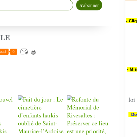
- Cli
CLE
post
0
- Mi
loi
- Do