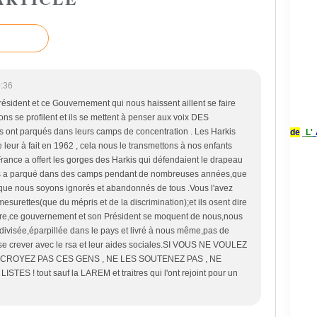
:36
ésident et ce Gouvernement qui nous haissent aillent se faire
ctions se profilent et ils se mettent à penser aux voix DES
us ont parqués dans leurs camps de concentration . Les Harkis
de
L'
 leur à fait en 1962 , cela nous le transmettons à nos enfants
 France a offert les gorges des Harkis qui défendaient le drapeau
us a parqué dans des camps pendant de nombreuses années,que
our que nous soyons ignorés et abandonnés de tous .Vous l'avez
esurettes(que du mépris et de la discrimination);et ils osent dire
ire,ce gouvernement et son Président se moquent de nous,nous
ivisée,éparpillée dans le pays et livré à nous même,pas de
isse crever avec le rsa et leur aides sociales.SI VOUS NE VOULEZ
 CROYEZ PAS CES GENS , NE LES SOUTENEZ PAS , NE
 ! tout sauf la LAREM et traitres qui l'ont rejoint pour un