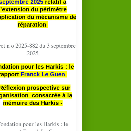
septembre 2025
relatif à
l’extension du périmètre
pplication du mécanisme de
réparation
et n o 2025-882 du 3 septembre
2025
dation pour les Harkis : le
rapport
Franck Le Guen
 Réflexion prospective sur
ganisation consacrée à la
mémoire des Harkis -
ondation pour les Harkis : le