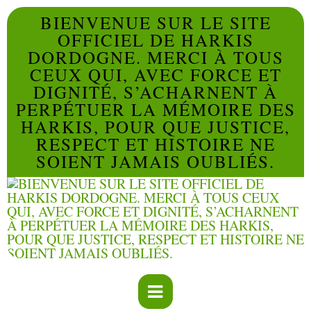
BIENVENUE SUR LE SITE
OFFICIEL DE HARKIS
DORDOGNE. MERCI À TOUS
CEUX QUI, AVEC FORCE ET
DIGNITÉ, S’ACHARNENT À
PERPÉTUER LA MÉMOIRE DES
HARKIS, POUR QUE JUSTICE,
RESPECT ET HISTOIRE NE
SOIENT JAMAIS OUBLIÉS.