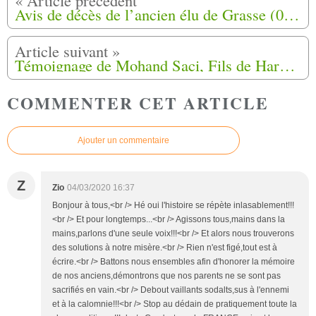
Avis de décès de l’ancien élu de Grasse (06) Patrick Messaoudi est brutalement décédé
Témoignage de Mohand Saci, Fils de Harkis au Camp de BIAS (47)
COMMENTER CET ARTICLE
Ajouter un commentaire
Z
Zio
04/03/2020 16:37
Bonjour à tous,<br /> Hé oui l'histoire se répète inlasablement!!!
<br /> Et pour longtemps...<br /> Agissons tous,mains dans la
mains,parlons d'une seule voix!!!<br /> Et alors nous trouverons
des solutions à notre misère.<br /> Rien n'est figé,tout est à
écrire.<br /> Battons nous ensembles afin d'honorer la mémoire
de nos anciens,démontrons que nos parents ne se sont pas
sacrifiés en vain.<br /> Debout vaillants sodalts,sus à l'ennemi
et à la calomnie!!!<br /> Stop au dédain de pratiquement toute la