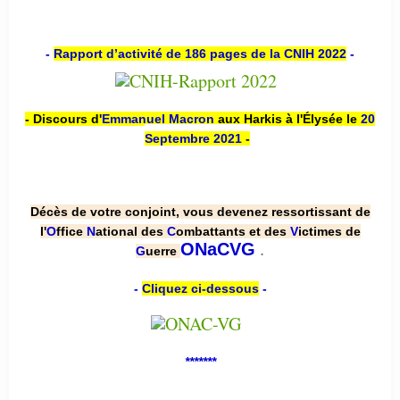
-
Rapport d’activité de 186 pages de la CNIH 2022
-
- Discours d'
Emmanuel Macron
aux Harkis à l'Élysée le
20
Septembre 2021
-
Décès de votre conjoint, vous devenez ressortissant de
l'
O
ffice
N
ational des
C
ombattants et des
V
ictimes de
.
ONaCVG
G
uerre
-
Cliquez ci-dessous
-
*******