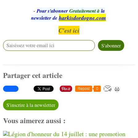
-
Pour s'abonner
Gratuitement à
la
harkisdordogne.com
newsletter
de
C'est ici
Partager cet article
Repost
0
S'inscrire à la newsletter
Vous aimerez aussi :