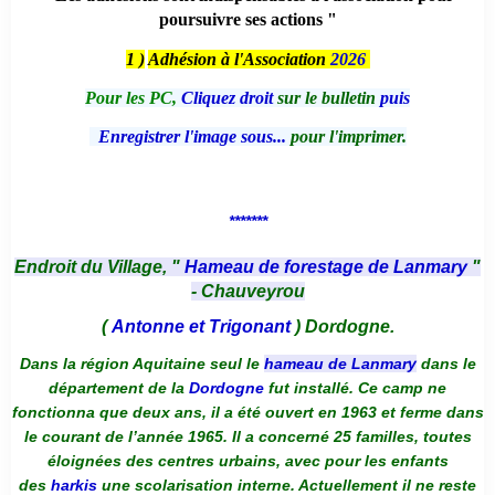
poursuivre ses actions "
1 )
Adhésion à l'Association
2026
Pour les PC,
Cliquez droit
sur le bulletin
puis
Enregistrer l'image sous...
pour l'imprimer.
*******
Endroit du Village, "
Hameau de forestage de Lanmary
"
- Chauveyrou
(
Antonne et Trigonant
) Dordogne.
Dans la région Aquitaine seul le
hameau de Lanmary
dans le
département de la
Dordogne
fut installé. Ce camp ne
fonctionna que deux ans, il a été ouvert en 1963 et ferme dans
le courant de l’année 1965. Il a concerné 25 familles, toutes
éloignées des centres urbains, avec pour les enfants
des
harkis
une scolarisation interne. Actuellement il ne reste