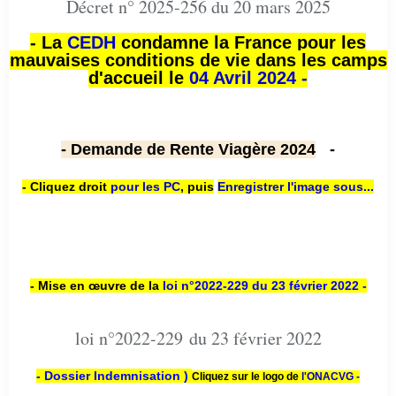
Décret n° 2025-256 du 20 mars 2025
- La
CEDH
condamne la France pour les
mauvaises conditions de vie dans les camps
d'accueil le
04 Avril 2024 -
- Demande de Rente Viagère 2024
-
- Cliquez droit
pour les PC
,
puis
Enregistrer l'image sous...
- Mise en œuvre de la
loi n
°2022-229
du 23 février 2022 -
loi n°2022-229 du 23 février 2022
- Dossier Indemnisation )
Cliquez sur le logo de
l'ONACVG -