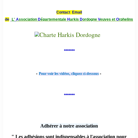
Contact Email
de
L'
A
ssociation
D
épartementale
H
arkis
D
ordogne
V
euves et
O
rphelins
*******
-
-
Pour voir les vidéos, cliquez ci-dessous
*******
Adhérer à notre association
" Les adhésions sont indispensables à l'association pour