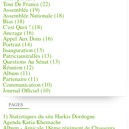
Tour De France
(22)
Assemblée
(19)
Assemblée Nationale
(18)
Bias
(18)
C'est Quoi !
(18)
Ancrage
(16)
Appel Aux Dons
(16)
Portrait
(14)
Inauguration
(13)
Patriciamirallès
(13)
Questions Au Sénat
(13)
Réunion
(12)
Album
(11)
Partenaire
(11)
Communication
(10)
Journal Officiel
(10)
PAGES
1) Statistiques du site Harkis Dordogne
Agenda Katia Khemache
Album - Amicale 18ème régiment de Chasseurs