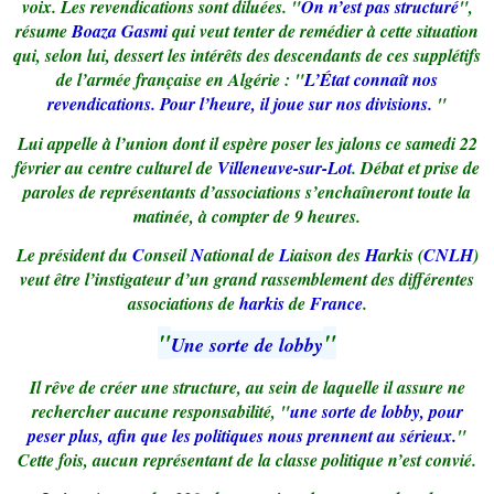
voix. Les revendications sont diluées. "
On n’est pas structuré
",
résume
Boaza Gasmi
qui veut tenter de remédier à cette situation
qui, selon lui, dessert les intérêts des descendants de ces supplétifs
de l’armée française en Algérie : "
L’État connaît nos
revendications. Pour l’heure, il joue sur nos divisions.
"
Lui appelle à l’union dont il espère poser les jalons ce samedi 22
février au centre culturel de
Villeneuve-sur-Lot
. Débat et prise de
paroles de représentants d’associations s’enchaîneront toute la
matinée, à compter de 9 heures.
Le président du
C
onseil
N
ational de
L
iaison des
H
arkis (
CNLH
)
veut être l’instigateur d’un grand rassemblement des différentes
associations de
harkis
de
France
.
"
"
Une sorte de lobby
Il rêve de créer une structure, au sein de laquelle il assure ne
rechercher aucune responsabilité, "
une sorte de lobby, pour
peser plus, afin que les politiques nous prennent au sérieux.
"
Cette fois, aucun représentant de la classe politique n’est convié.