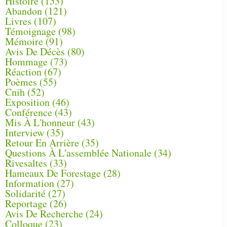
Histoire
(153)
Abandon
(121)
Livres
(107)
Témoignage
(98)
Mémoire
(91)
Avis De Décès
(80)
Hommage
(73)
Réaction
(67)
Poèmes
(55)
Cnih
(52)
Exposition
(46)
Conférence
(43)
Mis À L'honneur
(43)
Interview
(35)
Retour En Arrière
(35)
Questions À L'assemblée Nationale
(34)
Rivesaltes
(33)
Hameaux De Forestage
(28)
Information
(27)
Solidarité
(27)
Reportage
(26)
Avis De Recherche
(24)
Colloque
(23)