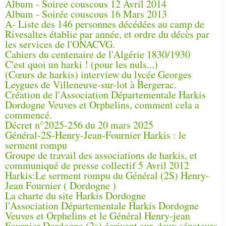
Album - Soiree couscous 12 Avril 2014
Album - Soirée couscous 16 Mars 2013
A- Liste des 146 personnes décédées au camp de
Rivesaltes établie par année, et ordre du décès par
les services de l'ONACVG.
Cahiers du centenaire de l'Algérie 1830/1930
C'est quoi un harki ! (pour les nuls...)
(Cœurs de harkis) interview du lycée Georges
Leygues de Villeneuve-sur-lot à Bergerac.
Création de l'Association Départementale Harkis
Dordogne Veuves et Orphelins, comment cela a
commencé.
Décret n°2025-256 du 20 mars 2025
Général-2S-Henry-Jean-Fournier Harkis : le
serment rompu
Groupe de travail des associations de harkis, et
communiqué de presse collectif 5 Avril 2012
Harkis:Le serment rompu du Général (2S) Henry-
Jean Fournier ( Dordogne )
La charte du site Harkis Dordogne
l'Association Départementale Harkis Dordogne
Veuves et Orphelins et le Général Henry-jean
Fournier Dordogne (2s) écrivent aux deux sénateurs