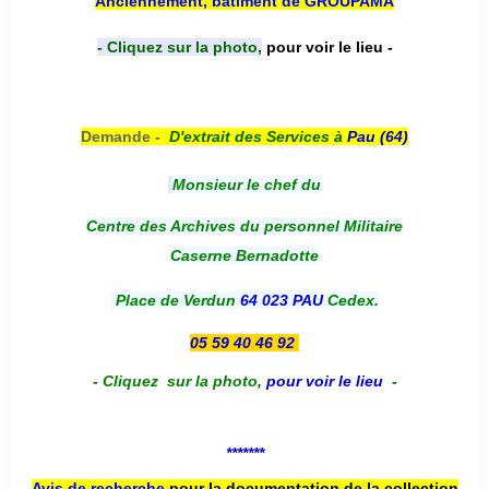
Anciennement, bâtiment de GROUPAMA
- Cliquez sur la photo,
pour voir le lieu -
Demande -
D'e
xtrait des Services à
Pau (64)
Monsieur le chef du
Centre des Archives du personnel Militaire
Caserne Bernadotte
Place de Verdun
64 023 PAU
Cedex.
05 59 40 46 92
-
Cliquez sur la photo
,
pour voir le lieu
-
*******
Avis de recherche
pour la documentation de la collection