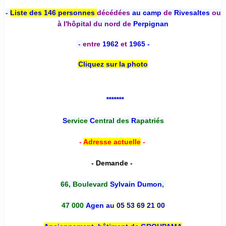
-
Liste des 146 personnes
décédées
au camp
de
Rivesaltes
ou
à l'hôpital du nord de
Perpignan
-
entre
1962
et
1965 -
Cliquez sur la photo
*******
S
ervice
C
entral des
R
apatriés
-
Adresse actuelle
-
- Demande -
66, Boulevard
Sylvain Dumon
,
47 000
Agen
au 05 53 69 21 00