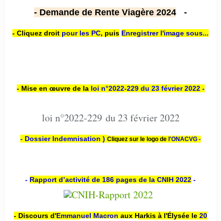
- Demande de Rente Viagère 2024
-
- Cliquez droit
pour les PC
,
puis
Enregistrer l'image sous...
- Mise en œuvre de la
loi n
°2022-229
du 23 février 2022 -
loi n°2022-229 du 23 février 2022
- Dossier Indemnisation )
Cliquez sur le logo de
l'ONACVG -
-
Rapport d’activité de 186 pages de la CNIH 2022
-
- Discours d'
Emmanuel Macron
aux Harkis à l'Élysée le
20