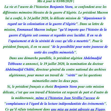
Mis à jour le 03/08/2020 |
La vie et l’œuvre de l’historien
Benjamin Stora
, se confondent avec les
différentes mémoires blessées de la guerre d’Algérie. Le président Macron
lui a confié, le 24 juillet 2020, la délicate mission de "
dépassionner le
regard sur la colonisation et la guerre d’Algérie
"
. Dans sa lettre de
mission,
Emmanuel Macron
indique "
qu’il importe que l’histoire de la
guerre d’Algérie soit connue et regardée avec lucidité. Il en va de
l’apaisement et de la sérénité de ceux qu’elle a meurtris
"
. Pour le
président français, il en va aussi "
de la possibilité pour notre jeunesse de
sortir des conflits mémoriels
".
Dans une démarche parallèle, le président algérien
Abdelmadjid
Tebboune
a annoncé, le 19 juillet 2020, la nomination du docteur
Abdelmadjid Chikhi
, directeur général du centre national des archives
algériennes, pour mener un travail de "
vérité
" sur les questions
mémorielles entre les deux pays.
Si, le président français a choisi
Benjamin Stora
pour cette mission
délicate, c’est que son travail d’historien est respecté de part et d'autre de
la méditerranée,
même si l'historien Jean Sévillia l’accuse
de
"
complaisance à l'égard de la lecture indépendantiste des événements
".
Ce qu’il réfute totalement dans
une mise au point adressée au Figaro
.