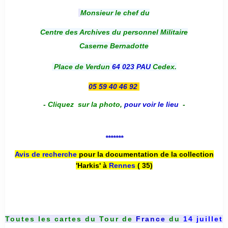
Monsieur le chef du
Centre des Archives du personnel Militaire
Caserne Bernadotte
Place de Verdun
64 023 PAU
Cedex.
05 59 40 46 92
-
Cliquez sur la photo
,
pour voir le lieu
-
*******
Avis de recherche
pour la documentation de la collection
'Harkis' à
Rennes
( 35)
Toutes les cartes du
Tour de
France
du
14 juillet