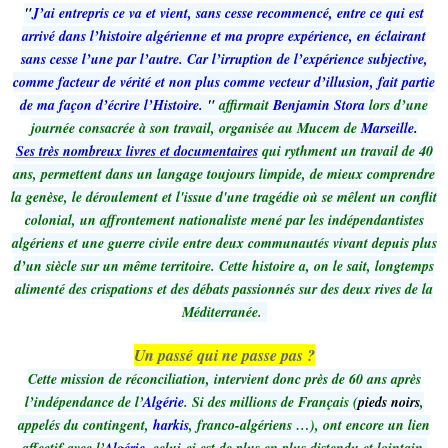
"
J’ai entrepris ce va et vient, sans cesse recommencé, entre ce qui est
arrivé dans l’histoire algérienne et ma propre expérience, en éclairant
sans cesse l’une par l’autre. Car l’irruption de l’expérience subjective,
comme facteur de vérité et non plus comme vecteur d’illusion, fait partie
de ma façon d’écrire l’Histoire.
"
affirmait
Benjamin Stora
lors d’une
journée consacrée à son travail, organisée au Mucem de
Marseille
.
Ses très nombreux livres et documentaires
qui rythment un travail de 40
ans, permettent dans un langage toujours limpide, de mieux comprendre
la genèse, le déroulement et l'issue d'une tragédie où se mêlent un conflit
colonial, un affrontement nationaliste mené par les indépendantistes
algériens et une guerre civile entre deux communautés vivant depuis plus
d’un siècle sur un même territoire. Cette histoire a, on le sait, longtemps
alimenté des crispations et des débats passionnés sur des deux rives de la
Méditerranée.
Un passé qui ne passe pas ?
Cette mission de réconciliation, intervient donc près de 60 ans après
l’indépendance de l’
Algérie
. Si des millions de Français (
pieds noirs
,
appelés du contingent,
harkis
, franco-algériens …), ont encore un lien