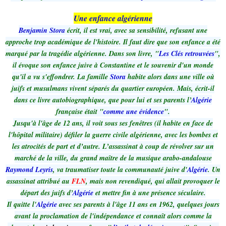
Une enfance algérienne
Benjamin Stora
écrit, il est vrai, avec sa sensibilité, refusant une
approche trop académique de l'histoire. Il faut dire que son enfance a été
marqué par la tragédie algérienne. Dans son livre, "
Les Clés retrouvées
",
il évoque son enfance juive à Constantine et le souvenir d'un monde
qu'il a vu s'effondrer. La famille
Stora
habite alors dans une ville où
juifs et musulmans vivent séparés du quartier européen. Mais, écrit-il
dans ce livre autobiographique, que pour lui et ses parents l’
Algérie
française était "
comme une évidence
".
Jusqu'à l'âge de 12 ans, il voit sous ses fenêtres (il habite en face de
l'hôpital militaire) défiler la guerre civile algérienne, avec les bombes et
les atrocités de part et d’autre. L’assassinat à coup de révolver sur un
marché de la ville, du grand maître de la musique arabo-andalouse
Raymond Leyris
, va traumatiser toute la communauté juive d'
Algérie
. Un
assassinat attribué au
FLN
, mais non revendiqué, qui allait provoquer le
départ des juifs d’
Algérie
et mettre fin à une présence séculaire.
Il quitte l'
Algérie
avec ses parents à l'âge 11 ans en 1962, quelques jours
avant la proclamation de l'indépendance et connaît alors comme la