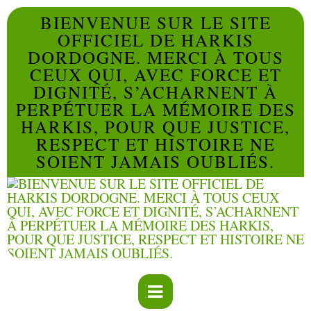
BIENVENUE SUR LE SITE
OFFICIEL DE HARKIS
DORDOGNE. MERCI À TOUS
CEUX QUI, AVEC FORCE ET
DIGNITÉ, S’ACHARNENT À
PERPÉTUER LA MÉMOIRE DES
HARKIS, POUR QUE JUSTICE,
RESPECT ET HISTOIRE NE
SOIENT JAMAIS OUBLIÉS.