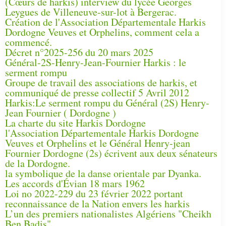
(Cœurs de harkis) interview du lycée Georges
Leygues de Villeneuve-sur-lot à Bergerac.
Création de l'Association Départementale Harkis
Dordogne Veuves et Orphelins, comment cela a
commencé.
Décret n°2025-256 du 20 mars 2025
Général-2S-Henry-Jean-Fournier Harkis : le
serment rompu
Groupe de travail des associations de harkis, et
communiqué de presse collectif 5 Avril 2012
Harkis:Le serment rompu du Général (2S) Henry-
Jean Fournier ( Dordogne )
La charte du site Harkis Dordogne
l'Association Départementale Harkis Dordogne
Veuves et Orphelins et le Général Henry-jean
Fournier Dordogne (2s) écrivent aux deux sénateurs
de la Dordogne.
la symbolique de la danse orientale par Dyanka.
Les accords d'Évian 18 mars 1962
Loi no 2022-229 du 23 février 2022 portant
reconnaissance de la Nation envers les harkis
L’un des premiers nationalistes Algériens "Cheikh
Ben Badis"