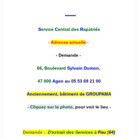
*******
S
ervice
C
entral des
R
apatriés
-
Adresse actuelle
-
- Demande -
66, Boulevard
Sylvain Dumon
,
47 000
Agen
au 05 53 69 21 00
Anciennement, bâtiment de GROUPAMA
- Cliquez sur la photo,
pour voir le lieu -
Demande -
D'e
xtrait des Services à
Pau (64)