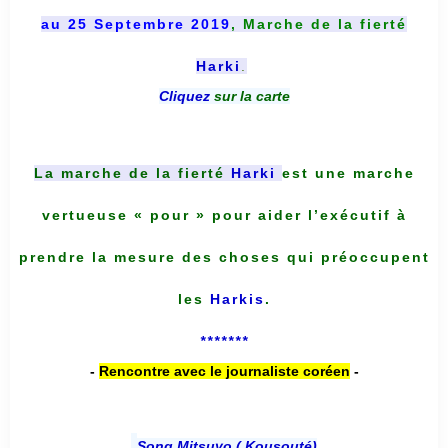
au 25 Septembre 2019
, Marche de la fierté
Harki
.
Cliquez
sur la carte
La marche de la fierté
Harki
est une marche
vertueuse « pour » pour aider l’exécutif à
prendre la mesure des choses qui préoccupent
les
Harkis
.
*******
-
Rencontre avec le journaliste coréen
-
Song Mitsuyo ( Kousouté
)