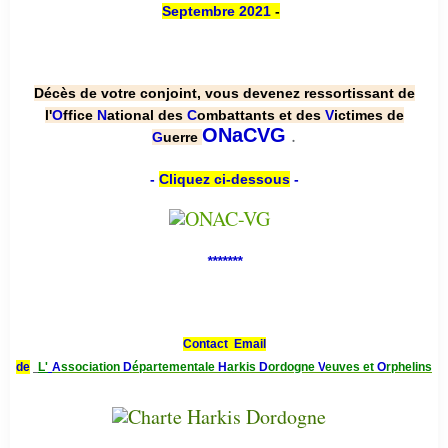
Septembre 2021
-
Décès de votre conjoint, vous devenez ressortissant de
l'
O
ffice
N
ational des
C
ombattants et des
V
ictimes de
.
ONaCVG
G
uerre
-
Cliquez ci-dessous
-
*******
Contact Email
de
L'
A
ssociation
D
épartementale
H
arkis
D
ordogne
V
euves et
O
rphelins