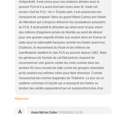
d'objectivité. Il est connu pour ses relations étroites avec le
pouvoir FLN et il a aussi écrit des livres avec M. Harbi cet
ancien chef du FLN. <br /> D'autre part, il est surprenant voir
choquant de comparer Stora au grand Albert Camus prix Nobel
de littérature qui a toujours dénoncé les usurpateurs assassins
du FLN. Il avait prédit le désastre qui allait venir et que vivent
des millions d'algériens privés de libertés au point de désirer
pour une grande majorité d'entre eux vouloir venir en France et
opter pour la nationalité française comme les Harkis avant eux.
D'ailleurs, le mouvement du Hirak et ses millions de
manifestants rejettent le clan FLN au pouvoir depuis 1962. Mais
les généraux de l'armée de cet Etat policier risquent de
recommencer une guerre contre les civils comme dans les
années 90 sous couvert de lutte contre les groupes islamistes
qu'ils avaient eux-mêmes créés pour faire diversion. Comme
l'assassinat des moines trappistes de Thibèrine. Le jour où ce
système corrompu et injuste qui a massacré les Harkis va
tomber des vérités apparaitront qui en surprendront plus d'un.
Répondre
A
Alain Michel Zeller
03/09/2020 16:08