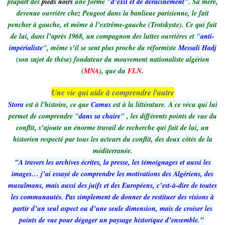
plupart des
pieds noirs
une forme "
d’exil et de déracinement
". Sa mère,
devenue ouvrière chez Peugeot dans la banlieue parisienne, le fait
pencher à gauche, et même à l’extrême-gauche (Trotskyste). Ce qui fait
de lui, dans l’après 1968, un compagnon des luttes ouvrières et "
anti-
impérialiste
", même s’il se sent plus proche du réformiste
Messali Hadj
(son sujet de thèse) fondateur du mouvement nationaliste algérien
(
MNA
), que du
FLN
.
Une vie qui aide à comprendre l'autre
Stora
est à l'histoire, ce que
Camus
est à la littérature. A ce vécu qui lui
permet de comprendre "
dans sa chaire
" , les différents points de vue du
conflit, s’ajoute un énorme travail de recherche qui fait de lui, un
historien respecté par tous les acteurs du conflit, des deux côtés de la
méditerranée.
"
A travers les archives écrites, la presse, les témoignages et aussi les
images… j’ai essayé de comprendre les motivations des Algériens, des
musulmans, mais aussi des juifs et des Européens, c’est-à-dire de toutes
les communautés. Pas simplement de donner de restituer des visions à
partir d’un seul aspect ou d’une seule dimension, mais de croiser les
points de vue pour dégager un paysage historique d’ensemble.
"