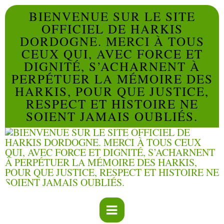
BIENVENUE SUR LE SITE
OFFICIEL DE HARKIS
DORDOGNE. MERCI À TOUS
CEUX QUI, AVEC FORCE ET
DIGNITÉ, S’ACHARNENT À
PERPÉTUER LA MÉMOIRE DES
HARKIS, POUR QUE JUSTICE,
RESPECT ET HISTOIRE NE
SOIENT JAMAIS OUBLIÉS.