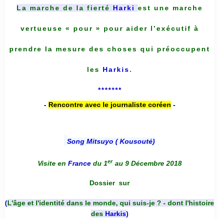
La marche de la fierté
Harki
est une marche
vertueuse « pour » pour aider l’exécutif à
prendre la mesure des choses qui préoccupent
les
Harkis
.
*******
-
Rencontre avec le journaliste coréen
-
Song Mitsuyo ( Kousouté
)
er
Visite en
France
du 1
au 9 Décembre 2018
Dossier
sur
(
L'âge et l'identité dans le monde, qui suis-je ? - dont l'histoire
des
Harkis
)