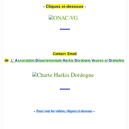
-
Cliquez ci-dessous
-
*******
Contact Email
de
L'
A
ssociation
D
épartementale
H
arkis
D
ordogne
V
euves et
O
rphelins
*******
-
-
Pour voir les vidéos, cliquez ci-dessous