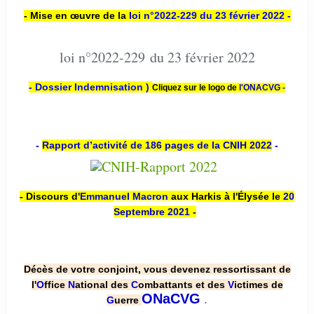
- Mise en œuvre de la
loi n
°2022-229
du 23 février 2022 -
loi n°2022-229 du 23 février 2022
- Dossier Indemnisation )
Cliquez sur le logo de
l'ONACVG -
-
Rapport d’activité de 186 pages de la CNIH 2022
-
- Discours d'
Emmanuel Macron
aux Harkis à l'Élysée le
20
Septembre 2021
-
Décès de votre conjoint, vous devenez ressortissant de
l'
O
ffice
N
ational des
C
ombattants et des
V
ictimes de
.
ONaCVG
G
uerre