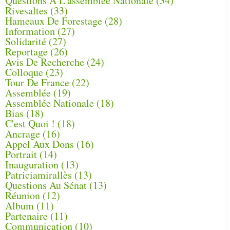
Questions À L'assemblée Nationale
(34)
Rivesaltes
(33)
Hameaux De Forestage
(28)
Information
(27)
Solidarité
(27)
Reportage
(26)
Avis De Recherche
(24)
Colloque
(23)
Tour De France
(22)
Assemblée
(19)
Assemblée Nationale
(18)
Bias
(18)
C'est Quoi !
(18)
Ancrage
(16)
Appel Aux Dons
(16)
Portrait
(14)
Inauguration
(13)
Patriciamirallès
(13)
Questions Au Sénat
(13)
Réunion
(12)
Album
(11)
Partenaire
(11)
Communication
(10)