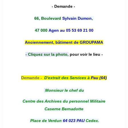
- Demande -
66, Boulevard
Sylvain Dumon
,
47 000
Agen
au 05 53 69 21 00
Anciennement, bâtiment de GROUPAMA
- Cliquez sur la photo,
pour voir le lieu -
Demande -
D'e
xtrait des Services à
Pau (64)
Monsieur le chef du
Centre des Archives du personnel Militaire
Caserne Bernadotte
Place de Verdun
64 023 PAU
Cedex.