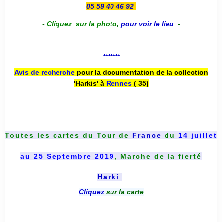
05 59 40 46 92
-
Cliquez sur la photo
,
pour voir le lieu
-
*******
Avis de recherche
pour la documentation de la collection
'Harkis' à
Rennes
( 35)
Toutes les cartes du
Tour de
France
du
14 juillet
au 25 Septembre 2019
, Marche de la fierté
Harki
.
Cliquez
sur la carte