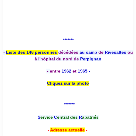
*******
-
Liste des 146 personnes
décédées
au camp
de
Rivesaltes
ou
à l'hôpital du nord de
Perpignan
-
entre
1962
et
1965 -
Cliquez sur la photo
*******
S
ervice
C
entral des
R
apatriés
-
Adresse actuelle
-