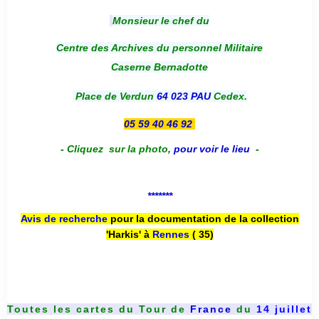
Monsieur le chef du
Centre des Archives du personnel Militaire
Caserne Bernadotte
Place de Verdun
64 023 PAU
Cedex.
05 59 40 46 92
-
Cliquez sur la photo
,
pour voir le lieu
-
*******
Avis de recherche
pour la documentation de la collection
'Harkis' à
Rennes
( 35)
Toutes les cartes du
Tour de
France
du
14 juillet