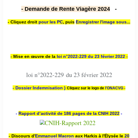
- Demande de Rente Viagère 2024
-
- Cliquez droit
pour les PC
,
puis
Enregistrer l'image sous...
- Mise en œuvre de la
loi n
°2022-229
du 23 février 2022 -
loi n°2022-229 du 23 février 2022
- Dossier Indemnisation )
Cliquez sur le logo de
l'ONACVG -
-
Rapport d’activité de 186 pages de la CNIH 2022
-
- Discours d'
Emmanuel Macron
aux Harkis à l'Élysée le
20