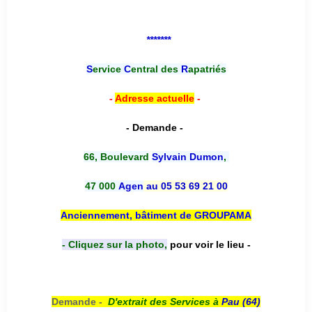
*******
S
ervice
C
entral des
R
apatriés
-
Adresse actuelle
-
- Demande -
66, Boulevard
Sylvain Dumon
,
47 000
Agen
au 05 53 69 21 00
Anciennement, bâtiment de GROUPAMA
- Cliquez sur la photo,
pour voir le lieu -
Demande -
D'e
xtrait des Services à
Pau (64)