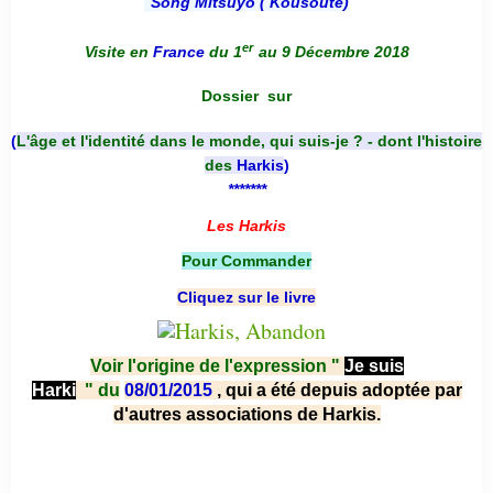
Song Mitsuyo ( Kousouté
)
er
Visite en
France
du 1
au 9 Décembre 2018
Dossier
sur
(
L'âge et l'identité dans le monde, qui suis-je ? - dont l'histoire
des
Harkis
)
*******
Les Harkis
Pour Commander
Cliquez sur le livre
Voir l'origine de l'expression "
Je suis
Harki
"
du
08/01/2015
, qui a été depuis adoptée par
d'autres associations de Harkis.