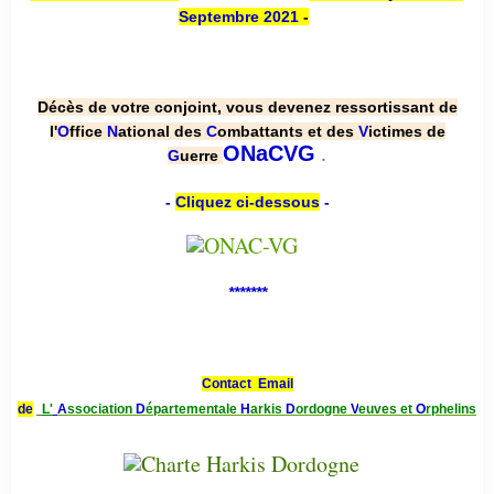
Septembre 2021
-
Décès de votre conjoint, vous devenez ressortissant de
l'
O
ffice
N
ational des
C
ombattants et des
V
ictimes de
.
ONaCVG
G
uerre
-
Cliquez ci-dessous
-
*******
Contact Email
de
L'
A
ssociation
D
épartementale
H
arkis
D
ordogne
V
euves et
O
rphelins