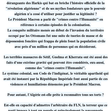
dérangeante des Harkis qui bat en brèche l'histoire officielle de la
"révolution algérienne" et de ses mythes fondateurs que le pouvoir
algérien n'a cessé d'utiliser pour justifier sa légitimité ?
Le Président Macron a parlé de "crimes contre l'Humanité" en
référence à certains épisodes de la colonisation.
La conquête militaire menée au début de l'invasion du territoire
occupé par les Ottomans fut une suite de tueries de masse et de
dépossession foncière qui frappa de plein fouet la population civile
avec près d'un million de personnes qui en décéderont.
Les terribles massacres de Sétif, Guelma et Kherrata ont été aussi des
faits d'une extrême gravité qui peuvent être considérés, eux-aussi,
comme des "crimes contre l'Humanité".
Le système colonial, son Code de l'indigénat, le véritable apartheid qui
avait été instauré par la République Impériale font aussi partie de ces
violences et humiliations dénoncées par le Président Macron.
Pour autant, l'Algérie est-elle prête à reconnaître tous ses torts ?
Est-elle en capacité d'admettre l'arbitraire du FLN, la terreur que ce
parti imposa à tout un peuple et principalement la paysannerie