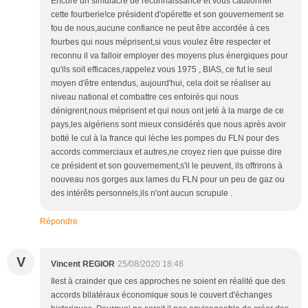
Encore un simulacre de reconnaissance et vous cautionner
cette fourberie!ce président d'opérette et son gouvernement se
fou de nous,aucune confiance ne peut être accordée à ces
fourbes qui nous méprisent,si vous voulez être respecter et
reconnu il va falloir employer des moyens plus énergiques pour
qu'ils soit efficaces,rappelez vous 1975 , BIAS, ce fut le seul
moyen d'être entendus, aujourd'hui, cela doit se réaliser au
niveau national et combattre ces enfoirés qui nous
dénigrent,nous méprisent et qui nous ont jeté à la marge de ce
pays,les algériens sont mieux considérés que nous après avoir
botté le cul à la france qui lèche les pompes du FLN pour des
accords commerciaux et autres,ne croyez rien que puisse dire
ce président et son gouvernement,s'il le peuvent, ils offrirons à
nouveau nos gorges aux lames du FLN pour un peu de gaz ou
des intérêts personnels,ils n'ont aucun scrupule .
Répondre
V
Vincent REGIOR
25/08/2020 18:48
Ilest à crainder que ces approches ne soient en réalité que des
accords bilatéraux économique sous le couvert d'échanges