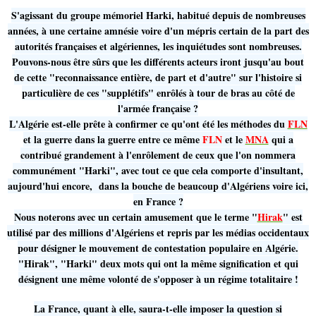
S'agissant du groupe mémoriel Harki, habitué depuis de nombreuses
années, à une certaine amnésie voire d'un mépris certain de la part des
autorités françaises et algériennes, les inquiétudes sont nombreuses.
Pouvons-nous être sûrs que les différents acteurs iront jusqu'au bout
de cette "reconnaissance entière, de part et d'autre" sur l'histoire si
particulière de ces "supplétifs" enrôlés à tour de bras au côté de
l'armée française ?
L'Algérie est-elle prête à confirmer ce qu'ont été les méthodes du
FLN
et la guerre dans la guerre entre ce même
FLN
et le
MNA
qui a
contribué grandement à l'enrôlement de ceux que l'on nommera
communément "Harki", avec tout ce que cela comporte d'insultant,
aujourd'hui encore, dans la bouche de beaucoup d'Algériens voire ici,
en France ?
Nous noterons avec un certain amusement que le terme "
Hirak
" est
utilisé par des millions d'Algériens et repris par les médias occidentaux
pour désigner le mouvement de contestation populaire en Algérie.
"Hirak", "Harki" deux mots qui ont la même signification et qui
désignent une même volonté de s'opposer à un régime totalitaire !
La France, quant à elle, saura-t-elle imposer la question si