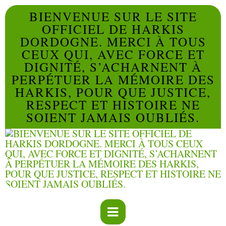
BIENVENUE SUR LE SITE
OFFICIEL DE HARKIS
DORDOGNE. MERCI À TOUS
CEUX QUI, AVEC FORCE ET
DIGNITÉ, S’ACHARNENT À
PERPÉTUER LA MÉMOIRE DES
HARKIS, POUR QUE JUSTICE,
RESPECT ET HISTOIRE NE
SOIENT JAMAIS OUBLIÉS.