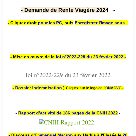
- Demande de Rente Viagère 2024
-
- Cliquez droit
pour les PC
,
puis
Enregistrer l'image sous...
- Mise en œuvre de la
loi n
°2022-229
du 23 février 2022 -
loi n°2022-229 du 23 février 2022
- Dossier Indemnisation )
Cliquez sur le logo de
l'ONACVG -
-
Rapport d’activité de 186 pages de la CNIH 2022
-
- Discours d'
Emmanuel Macron
aux Harkis à l'Élysée le
20