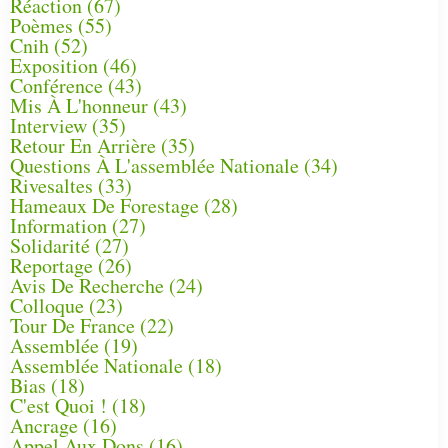
Réaction
(67)
Poèmes
(55)
Cnih
(52)
Exposition
(46)
Conférence
(43)
Mis À L'honneur
(43)
Interview
(35)
Retour En Arrière
(35)
Questions À L'assemblée Nationale
(34)
Rivesaltes
(33)
Hameaux De Forestage
(28)
Information
(27)
Solidarité
(27)
Reportage
(26)
Avis De Recherche
(24)
Colloque
(23)
Tour De France
(22)
Assemblée
(19)
Assemblée Nationale
(18)
Bias
(18)
C'est Quoi !
(18)
Ancrage
(16)
Appel Aux Dons
(16)