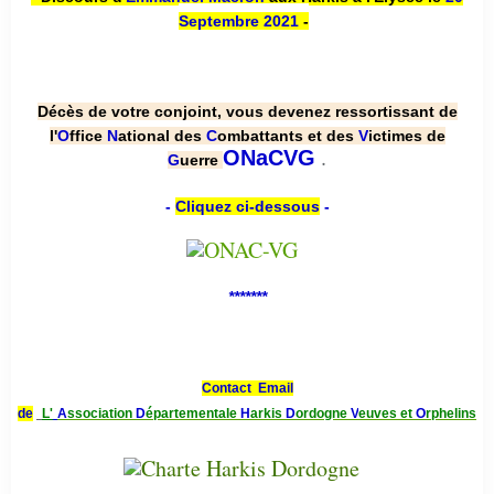
Septembre 2021
-
Décès de votre conjoint, vous devenez ressortissant de
l'
O
ffice
N
ational des
C
ombattants et des
V
ictimes de
.
ONaCVG
G
uerre
-
Cliquez ci-dessous
-
*******
Contact Email
de
L'
A
ssociation
D
épartementale
H
arkis
D
ordogne
V
euves et
O
rphelins