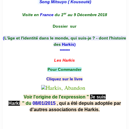
Song Mitsuyo ( Kousouté
)
er
Visite en
France
du 1
au 9 Décembre 2018
Dossier
sur
(
L'âge et l'identité dans le monde, qui suis-je ? - dont l'histoire
des
Harkis
)
*******
Les Harkis
Pour Commander
Cliquez sur le livre
Voir l'origine de l'expression "
Je suis
Harki
"
du
08/01/2015
, qui a été depuis adoptée par
d'autres associations de Harkis.