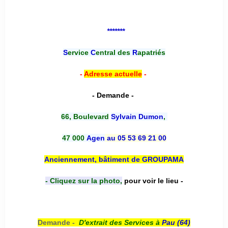
*******
S
ervice
C
entral des
R
apatriés
-
Adresse actuelle
-
- Demande -
66, Boulevard
Sylvain Dumon
,
47 000
Agen
au 05 53 69 21 00
Anciennement, bâtiment de GROUPAMA
- Cliquez sur la photo,
pour voir le lieu -
Demande -
D'e
xtrait des Services à
Pau (64)