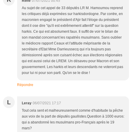
Rime
07/07/2021 00:45
Au sujet de cet appel de 33 députés LR M. Hamoumou reprend
les critiques déjà exprimées sur harkisdordogne. Par contre, en
macronien engagé le président d'Ajir fait l'éloge du président
dont il ose dire "qu'il est extrêmement attentif" sur la question
harkis. Ce qui est absolument faux. Il suffit de voir le bilan de
son mandat concernant les rapatriés musulmans. Sans oublier
le médiocre rapport Ceaux et l'attitude méprisante de la
secrétaire d'Etat Mme Darrieussecq qui n'a toujours pas
démissionné après son cuisant échec aux élections régionales
qui est aussi celui de LREM. Un désaveu pour Macron et son
gouvernement. Les harkis et leurs descendants ne voteront pas
pour lui ni pour son parti. Qu'on se le dise !
Répondre
L
Leray
06/07/2021 17:17
Tout cela sent et malheureusement comme d'habitude la pêche
aux voix de la part de députés gaullistes.Question à 1000 euros:
qui a abandonné les musulmans pro-Français après le 19
mars?