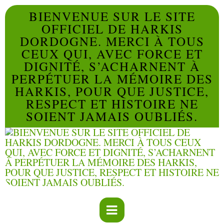
BIENVENUE SUR LE SITE
OFFICIEL DE HARKIS
DORDOGNE. MERCI À TOUS
CEUX QUI, AVEC FORCE ET
DIGNITÉ, S’ACHARNENT À
PERPÉTUER LA MÉMOIRE DES
HARKIS, POUR QUE JUSTICE,
RESPECT ET HISTOIRE NE
SOIENT JAMAIS OUBLIÉS.