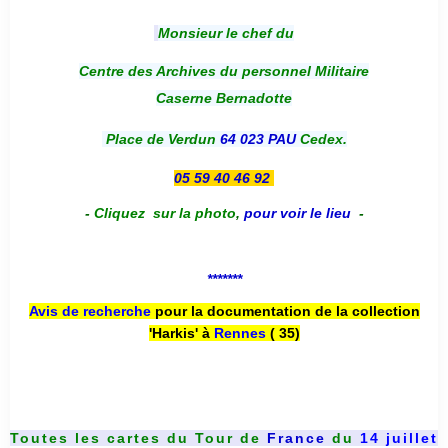
Monsieur le chef du
Centre des Archives du personnel Militaire
Caserne Bernadotte
Place de Verdun
64 023 PAU
Cedex.
05 59 40 46 92
-
Cliquez sur la photo
,
pour voir le lieu
-
*******
Avis de recherche
pour la documentation de la collection
'Harkis' à
Rennes
( 35)
Toutes les cartes du
Tour de
France
du
14 juillet