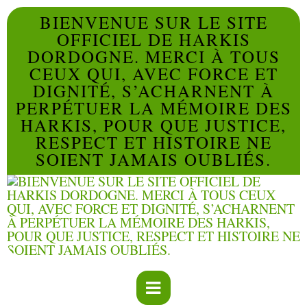
BIENVENUE SUR LE SITE
OFFICIEL DE HARKIS
DORDOGNE. MERCI À TOUS
CEUX QUI, AVEC FORCE ET
DIGNITÉ, S’ACHARNENT À
PERPÉTUER LA MÉMOIRE DES
HARKIS, POUR QUE JUSTICE,
RESPECT ET HISTOIRE NE
SOIENT JAMAIS OUBLIÉS.