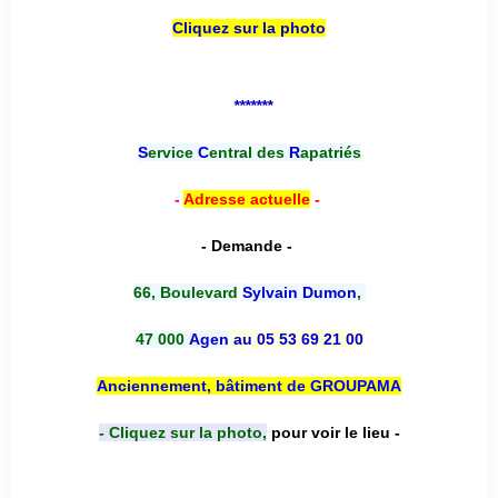
Cliquez sur la photo
*******
S
ervice
C
entral des
R
apatriés
-
Adresse actuelle
-
- Demande -
66, Boulevard
Sylvain Dumon
,
47 000
Agen
au 05 53 69 21 00
Anciennement, bâtiment de GROUPAMA
- Cliquez sur la photo,
pour voir le lieu -