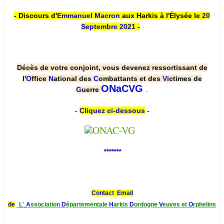
- Discours d'
Emmanuel Macron
aux Harkis à l'Élysée le
20
Septembre 2021
-
Décès de votre conjoint, vous devenez ressortissant de
l'
O
ffice
N
ational des
C
ombattants et des
V
ictimes de
.
ONaCVG
G
uerre
-
Cliquez ci-dessous
-
*******
Contact Email
de
L'
A
ssociation
D
épartementale
H
arkis
D
ordogne
V
euves et
O
rphelins