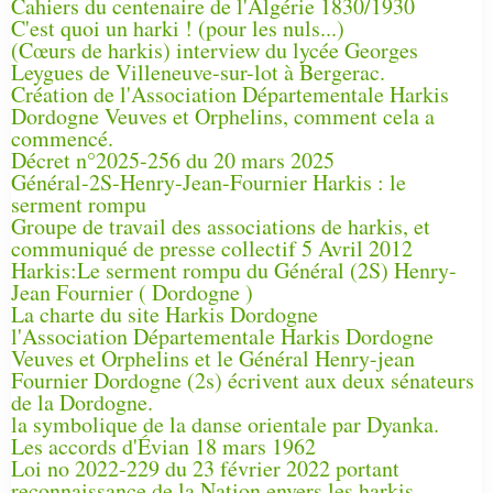
Cahiers du centenaire de l'Algérie 1830/1930
C'est quoi un harki ! (pour les nuls...)
(Cœurs de harkis) interview du lycée Georges
Leygues de Villeneuve-sur-lot à Bergerac.
Création de l'Association Départementale Harkis
Dordogne Veuves et Orphelins, comment cela a
commencé.
Décret n°2025-256 du 20 mars 2025
Général-2S-Henry-Jean-Fournier Harkis : le
serment rompu
Groupe de travail des associations de harkis, et
communiqué de presse collectif 5 Avril 2012
Harkis:Le serment rompu du Général (2S) Henry-
Jean Fournier ( Dordogne )
La charte du site Harkis Dordogne
l'Association Départementale Harkis Dordogne
Veuves et Orphelins et le Général Henry-jean
Fournier Dordogne (2s) écrivent aux deux sénateurs
de la Dordogne.
la symbolique de la danse orientale par Dyanka.
Les accords d'Évian 18 mars 1962
Loi no 2022-229 du 23 février 2022 portant
reconnaissance de la Nation envers les harkis