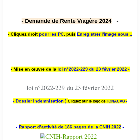
- Demande de Rente Viagère 2024
-
- Cliquez droit
pour les PC
,
puis
Enregistrer l'image sous...
- Mise en œuvre de la
loi n
°2022-229
du 23 février 2022 -
loi n°2022-229 du 23 février 2022
- Dossier Indemnisation )
Cliquez sur le logo de
l'ONACVG -
-
Rapport d’activité de 186 pages de la CNIH 2022
-