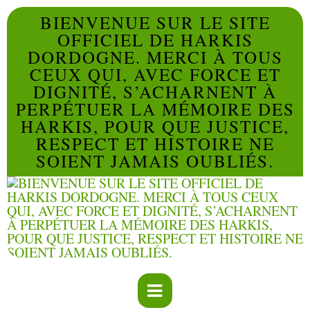
BIENVENUE SUR LE SITE
OFFICIEL DE HARKIS
DORDOGNE. MERCI À TOUS
CEUX QUI, AVEC FORCE ET
DIGNITÉ, S’ACHARNENT À
PERPÉTUER LA MÉMOIRE DES
HARKIS, POUR QUE JUSTICE,
RESPECT ET HISTOIRE NE
SOIENT JAMAIS OUBLIÉS.