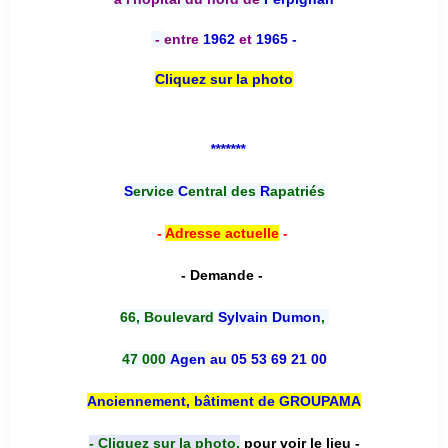
-
entre
1962
et
1965 -
Cliquez sur la photo
*******
S
ervice
C
entral des
R
apatriés
-
Adresse actuelle
-
- Demande -
66, Boulevard
Sylvain Dumon
,
47 000
Agen
au 05 53 69 21 00
Anciennement, bâtiment de GROUPAMA
- Cliquez sur la photo,
pour voir le lieu -