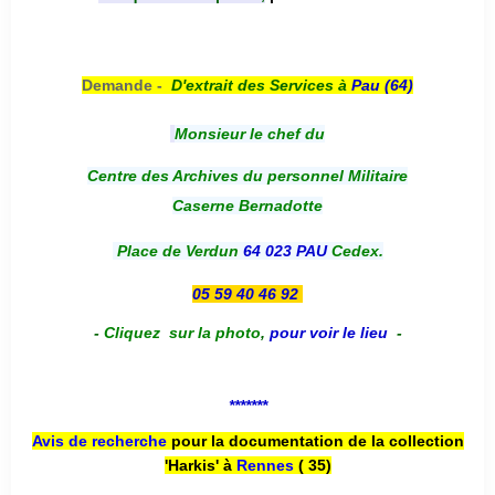
Demande -
D'e
xtrait des Services à
Pau (64)
Monsieur le chef du
Centre des Archives du personnel Militaire
Caserne Bernadotte
Place de Verdun
64 023 PAU
Cedex.
05 59 40 46 92
-
Cliquez sur la photo
,
pour voir le lieu
-
*******
Avis de recherche
pour la documentation de la collection
'Harkis' à
Rennes
( 35)