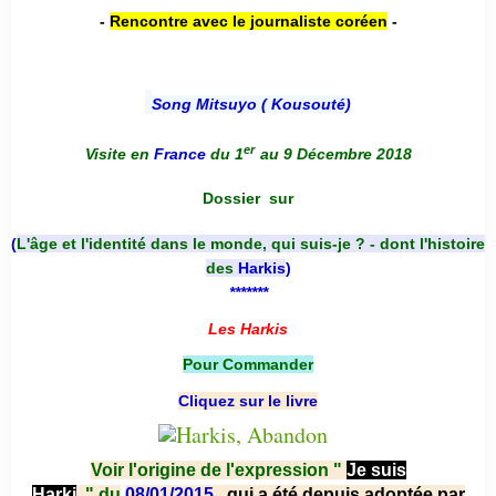
-
Rencontre avec le journaliste coréen
-
Song Mitsuyo ( Kousouté
)
er
Visite en
France
du 1
au 9 Décembre 2018
Dossier
sur
(
L'âge et l'identité dans le monde, qui suis-je ? - dont l'histoire
des
Harkis
)
*******
Les Harkis
Pour Commander
Cliquez sur le livre
Voir l'origine de l'expression "
Je suis
Harki
"
du
08/01/2015
, qui a été depuis adoptée par