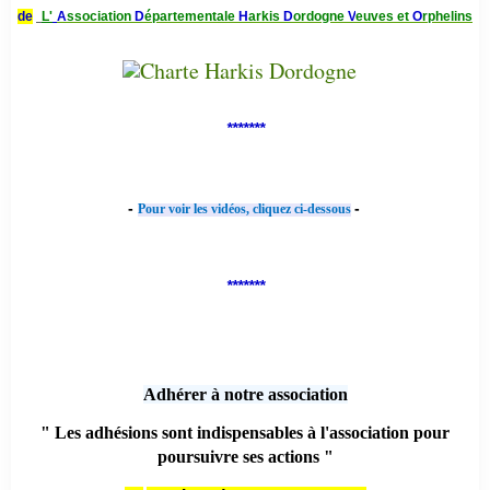
de
L'
A
ssociation
D
épartementale
H
arkis
D
ordogne
V
euves et
O
rphelins
*******
-
-
Pour voir les vidéos, cliquez ci-dessous
*******
Adhérer à notre association
" Les adhésions sont indispensables à l'association pour
poursuivre ses actions "