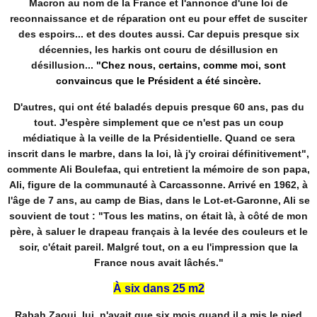
Macron au nom de la France et l'annonce d'une loi de
reconnaissance et de réparation ont eu pour effet de susciter
des espoirs... et des doutes aussi. Car depuis presque six
décennies, les harkis ont couru de désillusion en
désillusion...
"Chez nous, certains, comme moi, sont
convaincus que le Président a été sincère.
D'autres, qui ont été baladés depuis presque 60 ans, pas du
tout. J'espère simplement que ce n'est pas un coup
médiatique à la veille de la Présidentielle. Quand ce sera
inscrit dans le marbre, dans la loi, là j'y croirai définitivement"
,
commente Ali Boulefaa, qui entretient la mémoire de son papa,
Ali, figure de la communauté à Carcassonne. Arrivé en 1962, à
l'âge de 7 ans, au camp de Bias, dans le Lot-et-Garonne, Ali se
souvient de tout :
"Tous les matins, on était là, à côté de mon
père, à saluer le drapeau français à la levée des couleurs et le
soir, c'était pareil. Malgré tout, on a eu l'impression que la
France nous avait lâchés."
À six dans 25 m2
Rabah Zaoui, lui, n'avait que six mois quand il a mis le pied