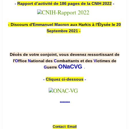
-
Rapport d’activité de 186 pages de la CNIH 2022
-
- Discours d'
Emmanuel Macron
aux Harkis à l'Élysée le
20
Septembre 2021
-
Décès de votre conjoint, vous devenez ressortissant de
l'
O
ffice
N
ational des
C
ombattants et des
V
ictimes de
.
ONaCVG
G
uerre
-
Cliquez ci-dessous
-
*******
Contact Email