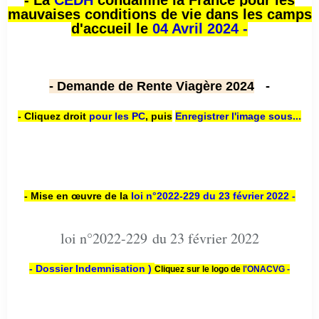
- La
CEDH
condamne la France pour les
mauvaises conditions de vie dans les camps
d'accueil le
04 Avril 2024 -
- Demande de Rente Viagère 2024
-
- Cliquez droit
pour les PC
,
puis
Enregistrer l'image sous...
- Mise en œuvre de la
loi n
°2022-229
du 23 février 2022 -
loi n°2022-229 du 23 février 2022
- Dossier Indemnisation )
Cliquez sur le logo de
l'ONACVG -